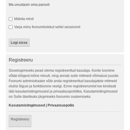
Ma unustasin oma parooli
Mäleta mind
Varja minu foorumilolekut sellel sessioonil
Registreeru
Sisselogimiseks pead olema registreeritud kasutaja. Konto loomine
võtab kõigest mõne minuti, ning annab sulle mitmeid võimalusi juurde.
Foorumi administraator võib anda registreeritud kasutajatele mitmeid
olulisi õigusi ja funktsioone veelgi. Enne registreerumist loe kindlasti
läbi kasutamistingimused ja privaatsuspoliitika. Kasutamistingimused
on Sulle täielikuks järgmiseks foorumis osalemiseks.
Kasutamistingimused
|
Privaatsuspoliis
Registreeru