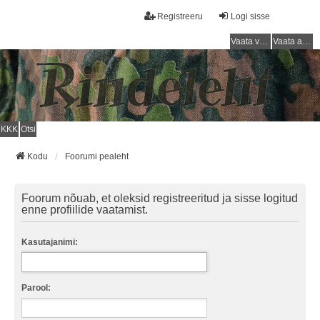
Registreeru
Logi sisse
Vaata vastamata teemasi
Vaata aktiivseid teemasid
KKK
Otsi
Kodu
Foorumi pealeht
Foorum nõuab, et oleksid registreeritud ja sisse logitud
enne profiilide vaatamist.
Kasutajanimi:
Parool: