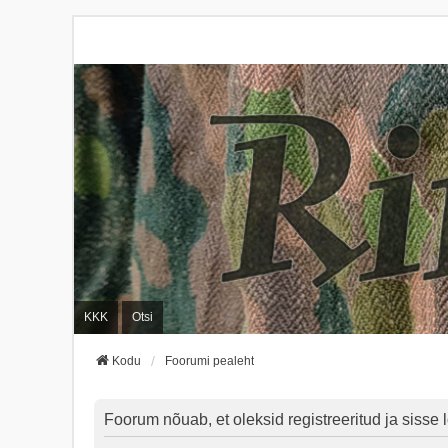
KKK
Otsi
Kodu
Foorumi pealeht
Foorum nõuab, et oleksid registreeritud ja sisse l