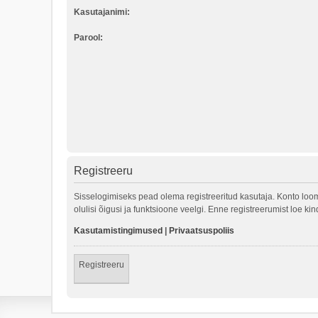
Kasutajanimi:
Parool:
Registreeru
Sisselogimiseks pead olema registreeritud kasutaja. Konto loom
olulisi õigusi ja funktsioone veelgi. Enne registreerumist loe k
Kasutamistingimused
|
Privaatsuspoliis
Registreeru