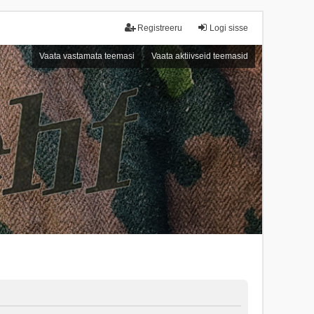
Registreeru
Logi sisse
Vaata vastamata teemasi
Vaata aktiivseid teemasid