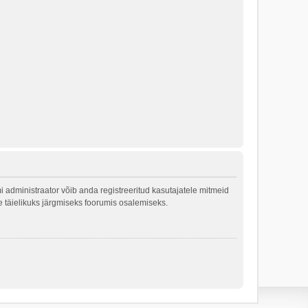
 administraator võib anda registreeritud kasutajatele mitmeid
le täielikuks järgmiseks foorumis osalemiseks.