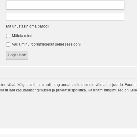
Ma unustasin oma parooli
Mäleta mind
Varja minu foorumilolekut sellel sessioonil
ine võtab kõigest mõne minuti, ning annab sulle mitmeid võimalusi juurde. Foorumi
indlasti läbi kasutamistingimused ja privaatsuspoliitika. Kasutamistingimused on Sul