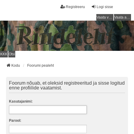
Registreeru
Logi sisse
Vaata vastamata teemasi
Vaata aktiivseid teemasid
KKK
Otsi
Kodu
Foorumi pealeht
Foorum nõuab, et oleksid registreeritud ja sisse logitud
enne profiilide vaatamist.
Kasutajanimi:
Parool: