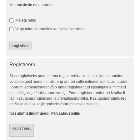
Ma unustasin oma parooli
Mäleta mind
Varja minu foorumilolekut sellel sessioonil
Registreeru
Sisselogimiseks pead olema registreeritud kasutaja. Konto loomine
võtab kõigest mõne minuti, ning annab sulle mitmeid võimalusi juurde.
Foorumi administraator võib anda registreeritud kasutajatele mitmeid
olulisi õigusi ja funktsioone veelgi. Enne registreerumist loe kindlasti
läbi kasutamistingimused ja privaatsuspoliitika. Kasutamistingimused
on Sulle täielikuks järgmiseks foorumis osalemiseks.
Kasutamistingimused
|
Privaatsuspoliis
Registreeru