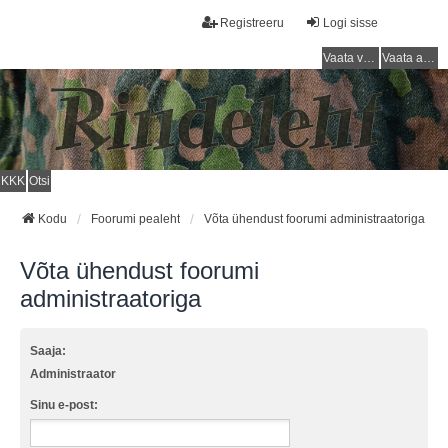
Registreeru
Logi sisse
Vaata vastamata teemasi
Vaata aktiivseid teemasid
KKK
Otsi
Kodu
Foorumi pealeht
Võta ühendust foorumi administraatoriga
Võta ühendust foorumi
administraatoriga
Saaja:
Administraator
Sinu e-post: