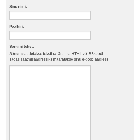
Sinu nimi:
Pealkiri:
Sõnumi tekst:
Sõnum saadetakse tekstina, ära lisa HTML või BBkoodi.
Tagasisaatmisaadressiks määratakse sinu e-posti aadress.