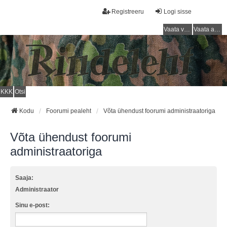
Registreeru
Logi sisse
Vaata vastamata teemasi
Vaata aktiivseid teemasid
KKK
Otsi
Kodu
Foorumi pealeht
Võta ühendust foorumi administraatoriga
Võta ühendust foorumi
administraatoriga
Saaja:
Administraator
Sinu e-post: