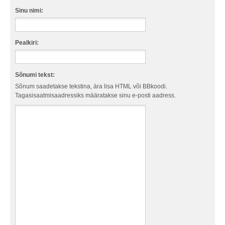
Sinu nimi:
Pealkiri:
Sõnumi tekst:
Sõnum saadetakse tekstina, ära lisa HTML või BBkoodi.
Tagasisaatmisaadressiks määratakse sinu e-posti aadress.