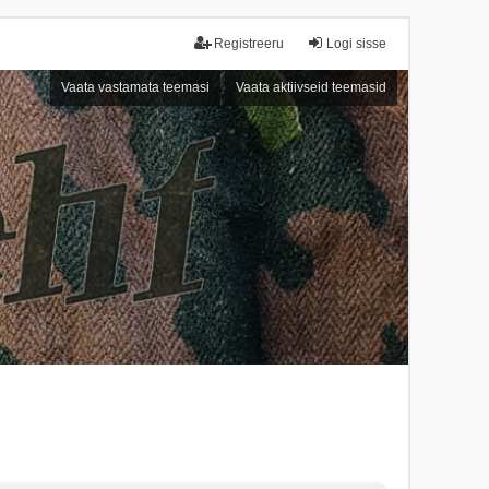
Registreeru
Logi sisse
Vaata vastamata teemasi
Vaata aktiivseid teemasid