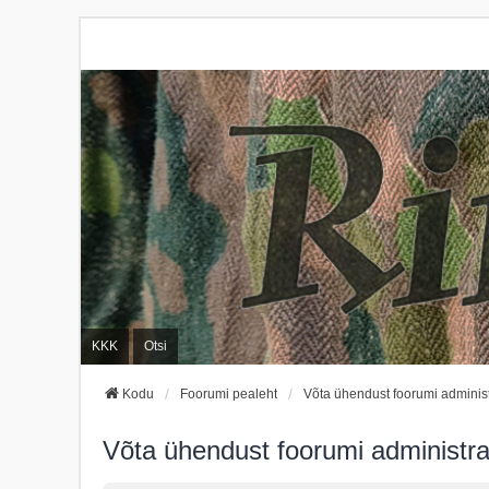
KKK
Otsi
Kodu
Foorumi pealeht
Võta ühendust foorumi administ
Võta ühendust foorumi administra