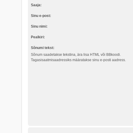
Saaja:
Sinu e-post:
Sinu nimi:
Pealkiri:
Sõnumi tekst:
Sõnum saadetakse tekstina, ära lisa HTML või BBkoodi.
Tagasisaatmisaadressiks määratakse sinu e-posti aadress.