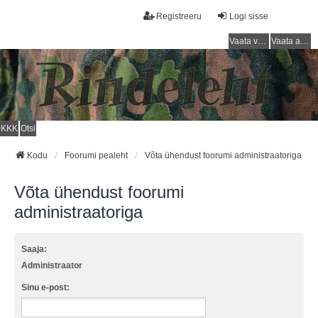
Registreeru
Logi sisse
Vaata vastamata teemasi
Vaata aktiivseid teemasid
KKK
Otsi
Kodu
Foorumi pealeht
Võta ühendust foorumi administraatoriga
Võta ühendust foorumi
administraatoriga
Saaja:
Administraator
Sinu e-post: