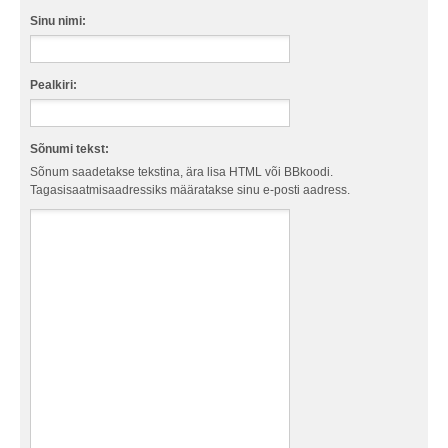
Sinu nimi:
Pealkiri:
Sõnumi tekst:
Sõnum saadetakse tekstina, ära lisa HTML või BBkoodi.
Tagasisaatmisaadressiks määratakse sinu e-posti aadress.