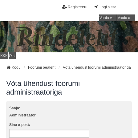
Registreeru
Logi sisse
Vaata vastamata teemasi
Vaata aktiivseid teemasid
KKK
Otsi
Kodu
Foorumi pealeht
Võta ühendust foorumi administraatoriga
Võta ühendust foorumi
administraatoriga
Saaja:
Administraator
Sinu e-post: