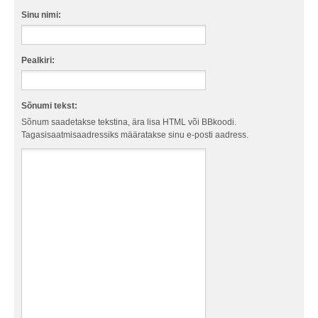
Sinu nimi:
Pealkiri:
Sõnumi tekst:
Sõnum saadetakse tekstina, ära lisa HTML või BBkoodi.
Tagasisaatmisaadressiks määratakse sinu e-posti aadress.