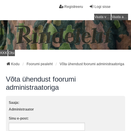
Registreeru
Logi sisse
Vaata vastamata teemasi
Vaata aktiivseid teemasid
KKK
Otsi
Kodu
Foorumi pealeht
Võta ühendust foorumi administraatoriga
Võta ühendust foorumi
administraatoriga
Saaja:
Administraator
Sinu e-post: