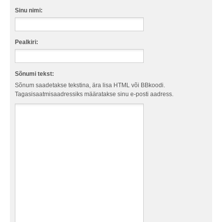
Sinu nimi:
Pealkiri:
Sõnumi tekst:
Sõnum saadetakse tekstina, ära lisa HTML või BBkoodi.
Tagasisaatmisaadressiks määratakse sinu e-posti aadress.