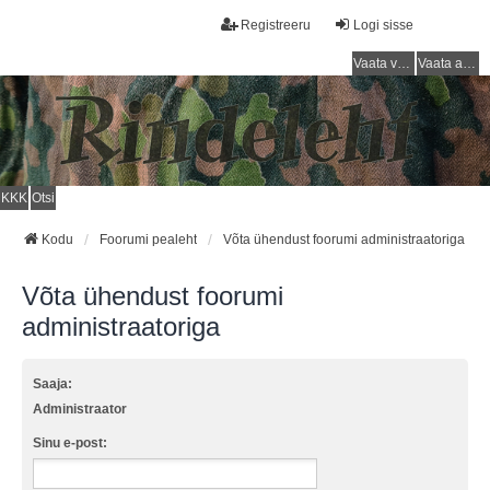
Registreeru
Logi sisse
Vaata vastamata teemasi
Vaata aktiivseid teemasid
KKK
Otsi
Kodu
Foorumi pealeht
Võta ühendust foorumi administraatoriga
Võta ühendust foorumi
administraatoriga
Saaja:
Administraator
Sinu e-post: