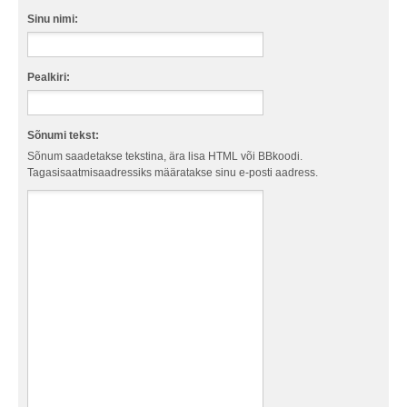
Sinu nimi:
Pealkiri:
Sõnumi tekst:
Sõnum saadetakse tekstina, ära lisa HTML või BBkoodi.
Tagasisaatmisaadressiks määratakse sinu e-posti aadress.