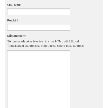
Sinu nimi:
Pealkiri:
Sõnumi tekst:
Sõnum saadetakse tekstina, ära lisa HTML või BBkoodi.
Tagasisaatmisaadressiks määratakse sinu e-posti aadress.