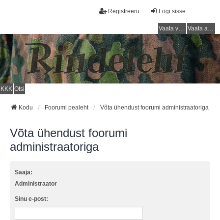
Registreeru
Logi sisse
Vaata vastamata teemasi
Vaata aktiivseid teemasid
KKK
Otsi
Kodu
Foorumi pealeht
Võta ühendust foorumi administraatoriga
Võta ühendust foorumi
administraatoriga
Saaja:
Administraator
Sinu e-post: