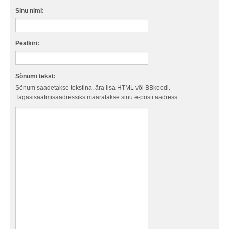
Sinu nimi:
Pealkiri:
Sõnumi tekst:
Sõnum saadetakse tekstina, ära lisa HTML või BBkoodi.
Tagasisaatmisaadressiks määratakse sinu e-posti aadress.