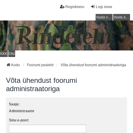
Registreeru
Logi sisse
Vaata vastamata teemasi
Vaata aktiivseid teemasid
KKK
Otsi
Kodu
Foorumi pealeht
Võta ühendust foorumi administraatoriga
Võta ühendust foorumi
administraatoriga
Saaja:
Administraator
Sinu e-post: