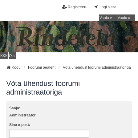
Registreeru
Logi sisse
Vaata vastamata teemasi
Vaata aktiivseid teemasid
KKK
Otsi
Kodu
Foorumi pealeht
Võta ühendust foorumi administraatoriga
Võta ühendust foorumi
administraatoriga
Saaja:
Administraator
Sinu e-post: