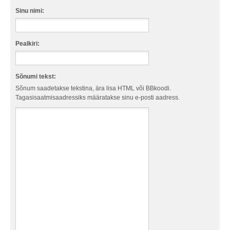
Sinu nimi:
Pealkiri:
Sõnumi tekst:
Sõnum saadetakse tekstina, ära lisa HTML või BBkoodi.
Tagasisaatmisaadressiks määratakse sinu e-posti aadress.