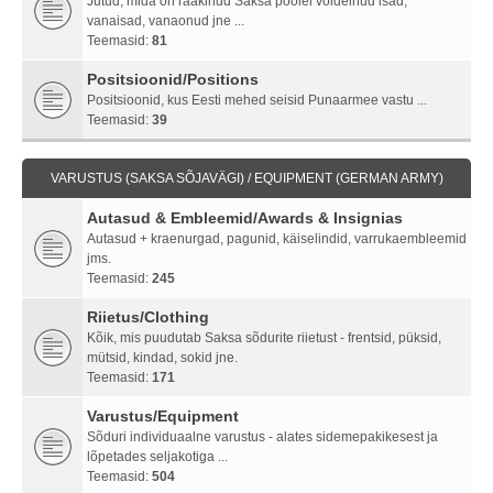
Jutud, mida on rääkinud Saksa poolel võidelnud isad,
vanaisad, vanaonud jne ...
Teemasid:
81
Positsioonid/Positions
Positsioonid, kus Eesti mehed seisid Punaarmee vastu ...
Teemasid:
39
VARUSTUS (SAKSA SÕJAVÄGI) / EQUIPMENT (GERMAN ARMY)
Autasud & Embleemid/Awards & Insignias
Autasud + kraenurgad, pagunid, käiselindid, varrukaembleemid
jms.
Teemasid:
245
Riietus/Clothing
Kõik, mis puudutab Saksa sõdurite riietust - frentsid, püksid,
mütsid, kindad, sokid jne.
Teemasid:
171
Varustus/Equipment
Sõduri individuaalne varustus - alates sidemepakikesest ja
lõpetades seljakotiga ...
Teemasid:
504