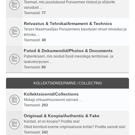
Teemad, mis puudutavad Punaarmee riietust ja sõdurite
varustust ...
Teemasid:
77
Relvastus & Tehnika/Armament & Technics
Teises Maailmasõjas Punaarmees kasutusel olnud relvastus ja
tehnika ...
Teemasid:
49
Fotod & Dokumendid/Photos & Documents
Paberikraam, mis seotud Eesti meestega territoriaal- ja
laskurkorpuses ...
Teemasid:
60
KOLLEKTSIONEERIMINE / COLLECTING
Kollektsioonid/Collections
Midagi virtuaalmuuseumi sarnast ...
Teemasid:
293
Originaal & Koopia/Authentic & Fake
Kardad, et on koopia? Postita siia!
Otsid kinnitust eseme originaalsuse kohta? Postita samuti siia!
Teemasid:
342