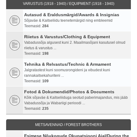
VARUSTUS (1918 - 1940) / EQUIPMENT (1918 - 1940)
Autasud & Eraldusmärgid/Awards & Insignias
Sõjaväe & Kaitseliidu teenetemärgid ning embleemid
Teemasid:
284
Riietus & Varustus/Clothing & Equipment
Vabadussõja algusest kuni 2. Maailmasõjani kasutusel olnud
riietus & varustus ...
Teemasid:
198
Tehnika & Relvastus/Technic & Armament
Jalgratastest kuni soomusrongideni ja vibudest kuni
rannakaitsekahuriteni ...
Teemasid:
109
Fotod & Dokumendid/Photos & Documents
Kõik sõjaväe & Kaitseliiduga seotud paberimajandus, mis jääb
Vabadussõja ja Wabariigi perioodi ...
Teemasid:
235
METSAVENNAD / FOREST BROTHERS
Esimese Nõukogude Okupatsiooni Ajal/During the