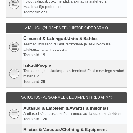
Fotod, välipost, dokumendid, ajakirjad ja ajalehed 2.
Maailmasõja perioodist ...
Teemasid:
273
AJALUGU (PUNAARMEE) / HISTORY (RED ARMY)
Üksused & Lahingud/Units & Battles
Teemad, mis seotud Eesti territoriaal- ja laskurkorpuse
allüksuste ja lahingutega ...
Teemasid:
19
Isikud/People
Territoriaal- ja laskurkorpuses teeninud Eesti meestega seotud
materjalid ...
Teemasid:
29
VARUSTUS (PUNAARMEE) / EQUIPMENT (RED ARMY)
Autasud & Embleemid/Awards & Insignias
Arutlused sõjaaegsetest Punaarmee au- ja eraldusmärkidest ...
Teemasid:
120
Riietus & Varustus/Clothing & Equipment