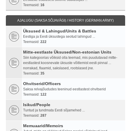
Teemasid:
16
AJALUGU (SAKSA SÕJAVÄGI) / HISTORY (GERMAN ARMY)
Üksused & Lahingud/Units & Battles
Eestiga ja Eesti üksustega seotud lahingud ...
Teemasid:
222
Mitte-eestlaste Üksused/Non-estonian Units
Siin kategoorias võiksid olla teemad, mis puudutavad mitte-
eestlastest koosnevate üksuste võitlemist eesti pinnal ...
norrakad, flaamid, sakslased, rootslased jne.
Teemasid:
35
Ohvitserid/Officers
Saksa relvajõududes teeninud eestlastest ohvitserid
Teemasid:
122
Isikud/People
Tuntud ja tundmata Eesti sõjamehed ...
Teemasid:
287
Memuaarid/Memoirs