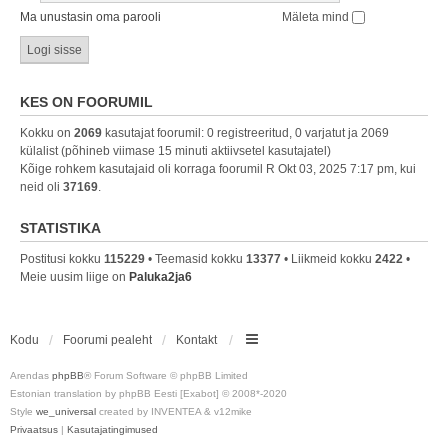
Ma unustasin oma parooli
Mäleta mind
KES ON FOORUMIL
Kokku on
2069
kasutajat foorumil: 0 registreeritud, 0 varjatut ja 2069
külalist (põhineb viimase 15 minuti aktiivsetel kasutajatel)
Kõige rohkem kasutajaid oli korraga foorumil R Okt 03, 2025 7:17 pm, kui
neid oli
37169
.
STATISTIKA
Postitusi kokku
115229
• Teemasid kokku
13377
• Liikmeid kokku
2422
•
Meie uusim liige on
Paluka2ja6
Kodu
Foorumi pealeht
Kontakt
Arendas
phpBB
® Forum Software © phpBB Limited
Estonian translation by phpBB Eesti [Exabot] © 2008*-2020
Style
we_universal
created by INVENTEA & v12mike
Privaatsus
|
Kasutajatingimused