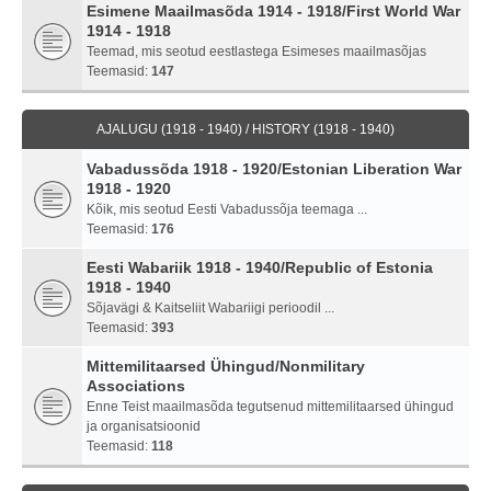
Esimene Maailmasõda 1914 - 1918/First World War
1914 - 1918
Teemad, mis seotud eestlastega Esimeses maailmasõjas
Teemasid:
147
AJALUGU (1918 - 1940) / HISTORY (1918 - 1940)
Vabadussõda 1918 - 1920/Estonian Liberation War
1918 - 1920
Kõik, mis seotud Eesti Vabadussõja teemaga ...
Teemasid:
176
Eesti Wabariik 1918 - 1940/Republic of Estonia
1918 - 1940
Sõjavägi & Kaitseliit Wabariigi perioodil ...
Teemasid:
393
Mittemilitaarsed Ühingud/Nonmilitary
Associations
Enne Teist maailmasõda tegutsenud mittemilitaarsed ühingud
ja organisatsioonid
Teemasid:
118