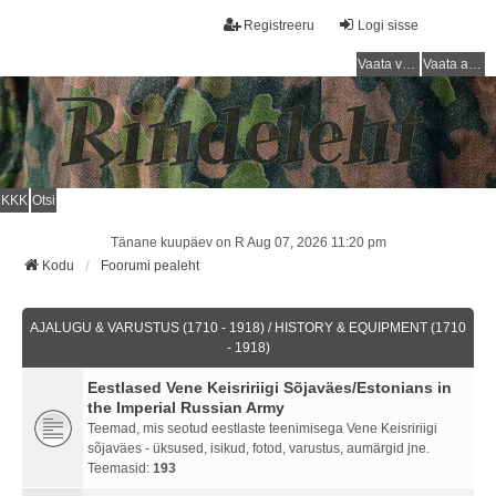
Registreeru
Logi sisse
Vaata vastamata teemasi
Vaata aktiivseid teemasid
KKK
Otsi
Tänane kuupäev on R Aug 07, 2026 11:20 pm
Kodu
Foorumi pealeht
AJALUGU & VARUSTUS (1710 - 1918) / HISTORY & EQUIPMENT (1710
- 1918)
Eestlased Vene Keisririigi Sõjaväes/Estonians in
the Imperial Russian Army
Teemad, mis seotud eestlaste teenimisega Vene Keisririigi
sõjaväes - üksused, isikud, fotod, varustus, aumärgid jne.
Teemasid:
193