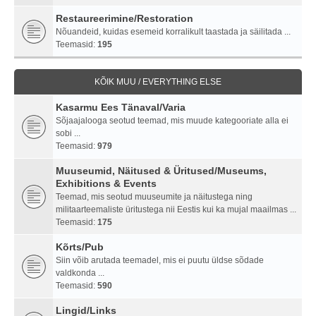
Restaureerimine/Restoration
Nõuandeid, kuidas esemeid korralikult taastada ja säilitada ...
Teemasid:
195
KÕIK MUU / EVERYTHING ELSE
Kasarmu Ees Tänaval/Varia
Sõjaajalooga seotud teemad, mis muude kategooriate alla ei
sobi ...
Teemasid:
979
Muuseumid, Näitused & Üritused/Museums,
Exhibitions & Events
Teemad, mis seotud muuseumite ja näitustega ning
militaarteemaliste üritustega nii Eestis kui ka mujal maailmas ...
Teemasid:
175
Kõrts/Pub
Siin võib arutada teemadel, mis ei puutu üldse sõdade
valdkonda ...
Teemasid:
590
Lingid/Links