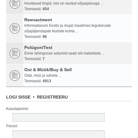
Huvitavad lingid, mis on seotud sõjaajalooga ...
Teemasid:
454
Reenactment
Informatsiooni Eestis ja mujal maailmas tegutsevate
sõjajäljendajate klubide kohta ...
Teemasid:
96
Polügon/Test
Enne lahingusse astumist saab siin katsetada ...
Teemasid:
7
Ost & Müük/Buy & Sell
Osta, müü ja vaheta ...
Teemasid:
4913
LOGI SISSE
•
REGISTREERU
Kasutajanimi:
Parool: