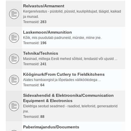
Relvastus/Armament
Kergerelvastus - püstolid, püssid, kuulipildujad, täägid, kaikad
ja munad.
Teemasid:
283
Laskemoon/Ammunition
Kõik, mis puudutab padruneid, mürske, miine jne.
Teemasid:
196
Tehnika/Technics
Masinad, millega Eesti mehed sõitsid, lendasid või ujusid ...
Teemasid:
241
Kööginurk/From Cutlery to Fieldkitchens
Alates hambaorgist ja lõpetades väliköökidega ...
Teemasid:
64
Sidevahendid & Elektroonika/Communication
Equipment & Electronics
Elektriga seotud seadmed - raadiod, telefonid, generaatorid
jne.
Teemasid:
88
Paberimajandus/Documents