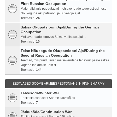
First Russian Occupation
Materjalid, mis puudutavad metsavendade tegevust esimese
Nõukogude okupatsiooni ja Suvesõja ajal ...
Teemasid:
24
Saksa Okupatsiooni Ajal/During the German
Occupation
Metsavendade tegevus Saksa valitsuse ajal ...
Teemasid:
10
Teise Nõukogude Okupatsiooni Ajal/During the
Second Russian Occupation
Teemad, mis puudutavad metsavendade tegevust peale saksa
vägede lahkumist Eestist ...
Teemasid:
144
EESTLASED SOOME ARMEES / ESTONIANS IN FINNISH ARMY
Talvesõda/Winter War
Eestlaste osalusest Soome Talvesõjas ...
Teemasid:
7
Jätkusõda/Continuation War
Eestlaste osalusest Soome Jätkusõjas ...