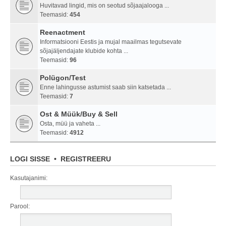
Huvitavad lingid, mis on seotud sõjaajalooga ...
Teemasid:
454
Reenactment
Informatsiooni Eestis ja mujal maailmas tegutsevate
sõjajäljendajate klubide kohta ...
Teemasid:
96
Polügon/Test
Enne lahingusse astumist saab siin katsetada ...
Teemasid:
7
Ost & Müük/Buy & Sell
Osta, müü ja vaheta ...
Teemasid:
4912
LOGI SISSE
•
REGISTREERU
Kasutajanimi:
Parool: