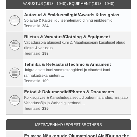
VARUSTUS (1918 - 1940) / EQUIPMENT (1918 - 1940)
Autasud & Eraldusmärgid/Awards & Insignias
Sõjaväe & Kaitseliidu teenetemärgid ning embleemid
Teemasid:
284
Riietus & Varustus/Clothing & Equipment
Vabadussõja algusest kuni 2. Maailmasõjani kasutusel olnud
riietus & varustus ...
Teemasid:
198
Tehnika & Relvastus/Technic & Armament
Jalgratastest kuni soomusrongideni ja vibudest kuni
rannakaitsekahuriteni ...
Teemasid:
109
Fotod & Dokumendid/Photos & Documents
Kõik sõjaväe & Kaitseliiduga seotud paberimajandus, mis jääb
Vabadussõja ja Wabariigi perioodi ...
Teemasid:
235
METSAVENNAD / FOREST BROTHERS
Esimese Nõukogude Okupatsiooni Ajal/During the