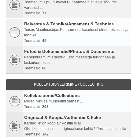
Teemad, mis puudutavad Punaarmee riietust ja sõdurite
varustust ...
Teemasid:
77
Relvastus & Tehnika/Armament & Technics
Teises Maailmasõjas Punaarmees kasutusel olnud relvastus ja
tehnika ...
Teemasid:
49
Fotod & Dokumendid/Photos & Documents
Paberikraam, mis seotud Eesti meestega territoriaal- ja
laskurkorpuses ...
Teemasid:
60
KOLLEKTSIONEERIMINE / COLLECTING
Kollektsioonid/Collections
Midagi virtuaalmuuseumi sarnast ...
Teemasid:
293
Originaal & Koopia/Authentic & Fake
Kardad, et on koopia? Postita siia!
Otsid kinnitust eseme originaalsuse kohta? Postita samuti siia!
Teemasid:
342