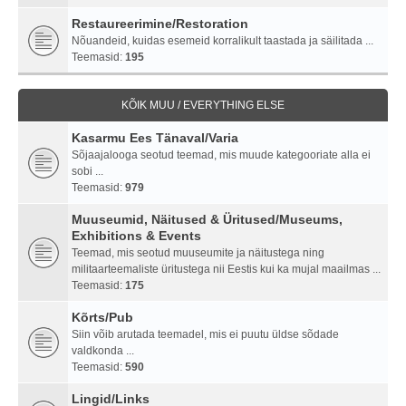
Restaureerimine/Restoration
Nõuandeid, kuidas esemeid korralikult taastada ja säilitada ...
Teemasid:
195
KÕIK MUU / EVERYTHING ELSE
Kasarmu Ees Tänaval/Varia
Sõjaajalooga seotud teemad, mis muude kategooriate alla ei
sobi ...
Teemasid:
979
Muuseumid, Näitused & Üritused/Museums,
Exhibitions & Events
Teemad, mis seotud muuseumite ja näitustega ning
militaarteemaliste üritustega nii Eestis kui ka mujal maailmas ...
Teemasid:
175
Kõrts/Pub
Siin võib arutada teemadel, mis ei puutu üldse sõdade
valdkonda ...
Teemasid:
590
Lingid/Links