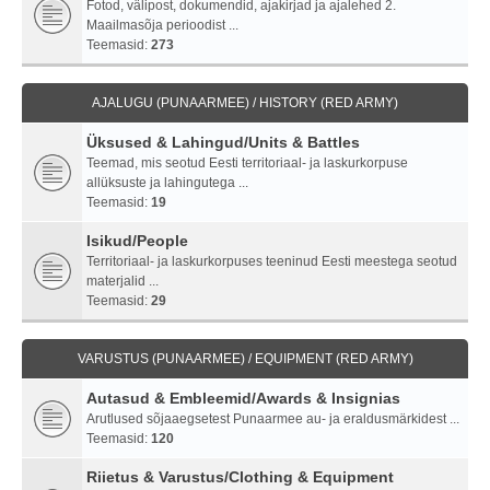
Fotod, välipost, dokumendid, ajakirjad ja ajalehed 2.
Maailmasõja perioodist ...
Teemasid:
273
AJALUGU (PUNAARMEE) / HISTORY (RED ARMY)
Üksused & Lahingud/Units & Battles
Teemad, mis seotud Eesti territoriaal- ja laskurkorpuse
allüksuste ja lahingutega ...
Teemasid:
19
Isikud/People
Territoriaal- ja laskurkorpuses teeninud Eesti meestega seotud
materjalid ...
Teemasid:
29
VARUSTUS (PUNAARMEE) / EQUIPMENT (RED ARMY)
Autasud & Embleemid/Awards & Insignias
Arutlused sõjaaegsetest Punaarmee au- ja eraldusmärkidest ...
Teemasid:
120
Riietus & Varustus/Clothing & Equipment