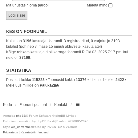
Ma unustasin oma parooli
Mäleta mind
KES ON FOORUMIL
Kokku on
3196
kasutajat foorumil: 3 registreeritud, 0 varjatut ja 3193
külalist (põhineb viimase 15 minuti aktiivsetel kasutajatel)
Kõige rohkem kasutajaid oli korraga foorumil R Okt 03, 2025 7:17 pm, kui
neid oli
37169
.
STATISTIKA
Postitusi kokku
115223
• Teemasid kokku
13376
• Liikmeid kokku
2422
•
Meie uusim liige on
Paluka2ja6
Kodu
Foorumi pealeht
Kontakt
Arendas
phpBB
® Forum Software © phpBB Limited
Estonian translation by phpBB Eesti [Exabot] © 2008*-2020
Style
we_universal
created by INVENTEA & v12mike
Privaatsus
|
Kasutajatingimused