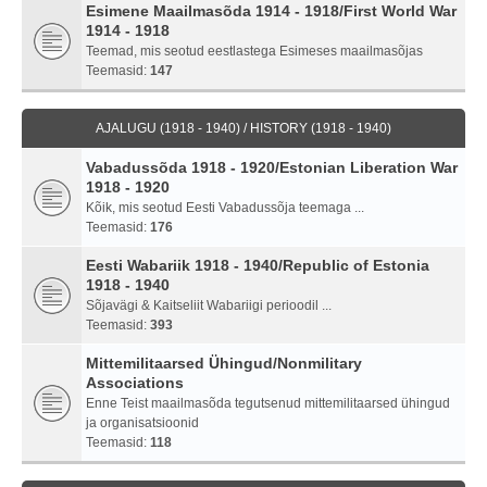
Esimene Maailmasõda 1914 - 1918/First World War
1914 - 1918
Teemad, mis seotud eestlastega Esimeses maailmasõjas
Teemasid:
147
AJALUGU (1918 - 1940) / HISTORY (1918 - 1940)
Vabadussõda 1918 - 1920/Estonian Liberation War
1918 - 1920
Kõik, mis seotud Eesti Vabadussõja teemaga ...
Teemasid:
176
Eesti Wabariik 1918 - 1940/Republic of Estonia
1918 - 1940
Sõjavägi & Kaitseliit Wabariigi perioodil ...
Teemasid:
393
Mittemilitaarsed Ühingud/Nonmilitary
Associations
Enne Teist maailmasõda tegutsenud mittemilitaarsed ühingud
ja organisatsioonid
Teemasid:
118