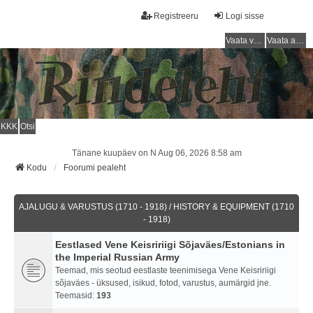
Registreeru
Logi sisse
Vaata vastamata teemasi
Vaata aktiivseid teemasid
KKK
Otsi
Tänane kuupäev on N Aug 06, 2026 8:58 am
Kodu
Foorumi pealeht
AJALUGU & VARUSTUS (1710 - 1918) / HISTORY & EQUIPMENT (1710
- 1918)
Eestlased Vene Keisririigi Sõjaväes/Estonians in
the Imperial Russian Army
Teemad, mis seotud eestlaste teenimisega Vene Keisririigi
sõjaväes - üksused, isikud, fotod, varustus, aumärgid jne.
Teemasid:
193