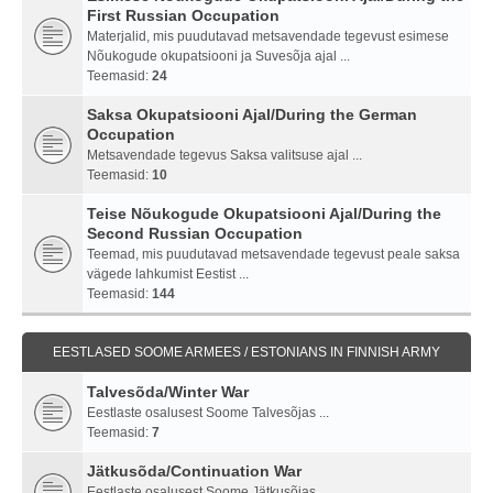
First Russian Occupation
Materjalid, mis puudutavad metsavendade tegevust esimese
Nõukogude okupatsiooni ja Suvesõja ajal ...
Teemasid:
24
Saksa Okupatsiooni Ajal/During the German
Occupation
Metsavendade tegevus Saksa valitsuse ajal ...
Teemasid:
10
Teise Nõukogude Okupatsiooni Ajal/During the
Second Russian Occupation
Teemad, mis puudutavad metsavendade tegevust peale saksa
vägede lahkumist Eestist ...
Teemasid:
144
EESTLASED SOOME ARMEES / ESTONIANS IN FINNISH ARMY
Talvesõda/Winter War
Eestlaste osalusest Soome Talvesõjas ...
Teemasid:
7
Jätkusõda/Continuation War
Eestlaste osalusest Soome Jätkusõjas ...