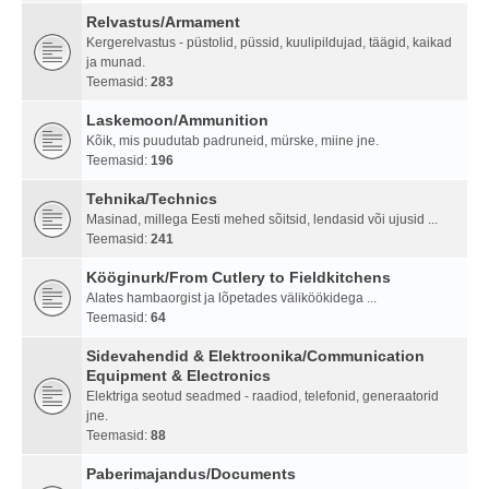
Relvastus/Armament
Kergerelvastus - püstolid, püssid, kuulipildujad, täägid, kaikad
ja munad.
Teemasid:
283
Laskemoon/Ammunition
Kõik, mis puudutab padruneid, mürske, miine jne.
Teemasid:
196
Tehnika/Technics
Masinad, millega Eesti mehed sõitsid, lendasid või ujusid ...
Teemasid:
241
Kööginurk/From Cutlery to Fieldkitchens
Alates hambaorgist ja lõpetades väliköökidega ...
Teemasid:
64
Sidevahendid & Elektroonika/Communication
Equipment & Electronics
Elektriga seotud seadmed - raadiod, telefonid, generaatorid
jne.
Teemasid:
88
Paberimajandus/Documents