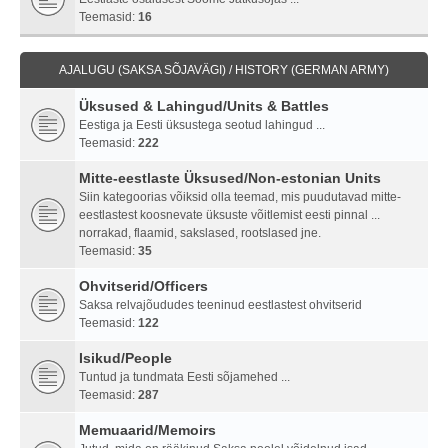
Teemasid:
16
AJALUGU (SAKSA SÕJAVÄGI) / HISTORY (GERMAN ARMY)
Üksused & Lahingud/Units & Battles
Eestiga ja Eesti üksustega seotud lahingud ...
Teemasid:
222
Mitte-eestlaste Üksused/Non-estonian Units
Siin kategoorias võiksid olla teemad, mis puudutavad mitte-
eestlastest koosnevate üksuste võitlemist eesti pinnal ...
norrakad, flaamid, sakslased, rootslased jne.
Teemasid:
35
Ohvitserid/Officers
Saksa relvajõududes teeninud eestlastest ohvitserid
Teemasid:
122
Isikud/People
Tuntud ja tundmata Eesti sõjamehed ...
Teemasid:
287
Memuaarid/Memoirs