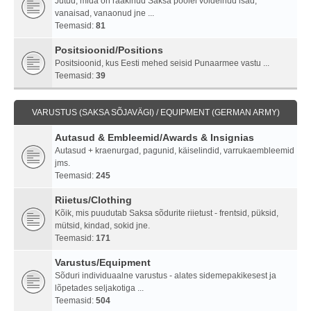
Jutud, mida on rääkinud Saksa poolel võidelnud isad,
vanaisad, vanaonud jne ...
Teemasid:
81
Positsioonid/Positions
Positsioonid, kus Eesti mehed seisid Punaarmee vastu ...
Teemasid:
39
VARUSTUS (SAKSA SÕJAVÄGI) / EQUIPMENT (GERMAN ARMY)
Autasud & Embleemid/Awards & Insignias
Autasud + kraenurgad, pagunid, käiselindid, varrukaembleemid
jms.
Teemasid:
245
Riietus/Clothing
Kõik, mis puudutab Saksa sõdurite riietust - frentsid, püksid,
mütsid, kindad, sokid jne.
Teemasid:
171
Varustus/Equipment
Sõduri individuaalne varustus - alates sidemepakikesest ja
lõpetades seljakotiga ...
Teemasid:
504