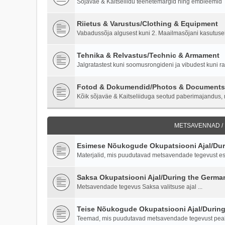
Sõjaväe & Kaitseliidu teenetemärgid ning embleemid
Riietus & Varustus/Clothing & Equipment
Vabadussõja algusest kuni 2. Maailmasõjani kasutusel o
Tehnika & Relvastus/Technic & Armament
Jalgratastest kuni soomusrongideni ja vibudest kuni ra
Fotod & Dokumendid/Photos & Documents
Kõik sõjaväe & Kaitseliiduga seotud paberimajandus, m
METSAVENNAD /
Esimese Nõukogude Okupatsiooni Ajal/Duri
Materjalid, mis puudutavad metsavendade tegevust es
Saksa Okupatsiooni Ajal/During the Germ
Metsavendade tegevus Saksa valitsuse ajal ...
Teise Nõukogude Okupatsiooni Ajal/Durin
Teemad, mis puudutavad metsavendade tegevust peale 