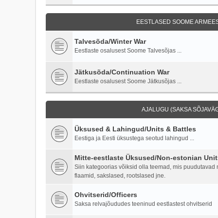
EESTLASED SOOME ARMEES 
Talvesõda/Winter War
Eestlaste osalusest Soome Talvesõjas ...
Jätkusõda/Continuation War
Eestlaste osalusest Soome Jätkusõjas ...
AJALUGU (SAKSA SÕJAVÄG
Üksused & Lahingud/Units & Battles
Eestiga ja Eesti üksustega seotud lahingud ...
Mitte-eestlaste Üksused/Non-estonian Unit
Siin kategoorias võiksid olla teemad, mis puudutavad mi
flaamid, sakslased, rootslased jne.
Ohvitserid/Officers
Saksa relvajõududes teeninud eestlastest ohvitserid