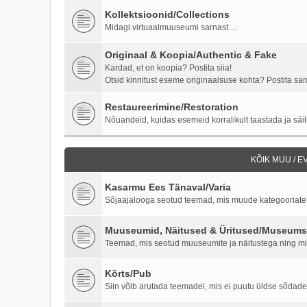
Kollektsioonid/Collections
Midagi virtuaalmuuseumi sarnast ...
Originaal & Koopia/Authentic & Fake
Kardad, et on koopia? Postita siia!
Otsid kinnitust eseme originaalsuse kohta? Postita samu
Restaureerimine/Restoration
Nõuandeid, kuidas esemeid korralikult taastada ja säili
KÕIK MUU / 
Kasarmu Ees Tänaval/Varia
Sõjaajalooga seotud teemad, mis muude kategooriate al
Muuseumid, Näitused & Üritused/Museums,
Teemad, mis seotud muuseumite ja näitustega ning milit
Kõrts/Pub
Siin võib arutada teemadel, mis ei puutu üldse sõdade