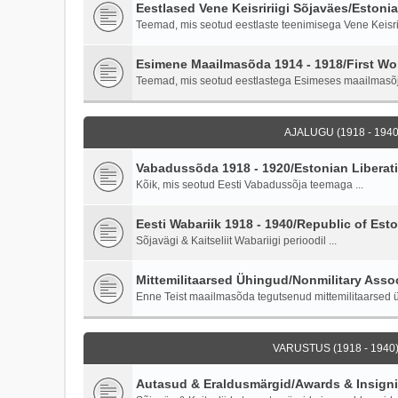
Eestlased Vene Keisririigi Sõjaväes/Estoni
Teemad, mis seotud eestlaste teenimisega Vene Keisriri
Esimene Maailmasõda 1914 - 1918/First Wor
Teemad, mis seotud eestlastega Esimeses maailmasõ
AJALUGU (1918 - 1940)
Vabadussõda 1918 - 1920/Estonian Liberati
Kõik, mis seotud Eesti Vabadussõja teemaga ...
Eesti Wabariik 1918 - 1940/Republic of Esto
Sõjavägi & Kaitseliit Wabariigi perioodil ...
Mittemilitaarsed Ühingud/Nonmilitary Asso
Enne Teist maailmasõda tegutsenud mittemilitaarsed ü
VARUSTUS (1918 - 1940)
Autasud & Eraldusmärgid/Awards & Insign