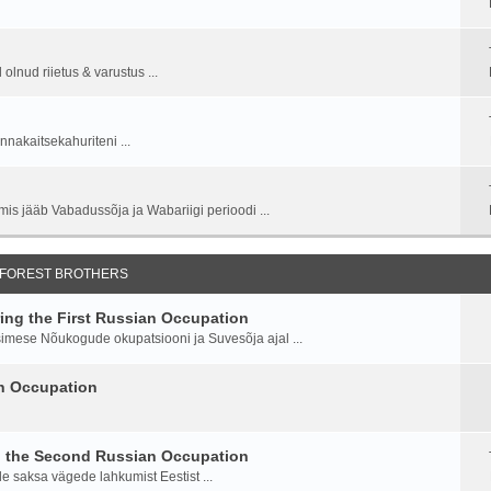
lnud riietus & varustus ...
nnakaitsekahuriteni ...
is jääb Vabadussõja ja Wabariigi perioodi ...
 FOREST BROTHERS
ng the First Russian Occupation
imese Nõukogude okupatsiooni ja Suvesõja ajal ...
an Occupation
g the Second Russian Occupation
saksa vägede lahkumist Eestist ...