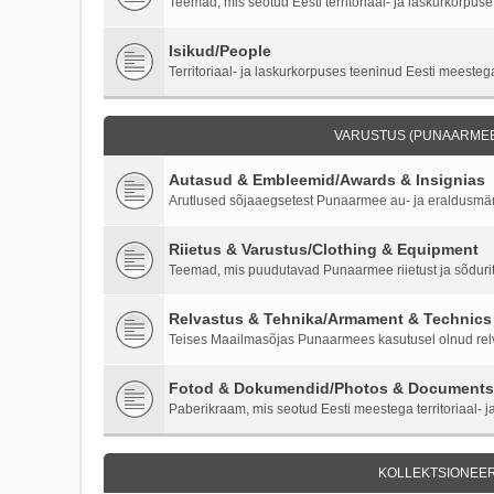
Teemad, mis seotud Eesti territoriaal- ja laskurkorpuse 
Isikud/People
Territoriaal- ja laskurkorpuses teeninud Eesti meestega
VARUSTUS (PUNAARMEE)
Autasud & Embleemid/Awards & Insignias
Arutlused sõjaaegsetest Punaarmee au- ja eraldusmärk
Riietus & Varustus/Clothing & Equipment
Teemad, mis puudutavad Punaarmee riietust ja sõdurite
Relvastus & Tehnika/Armament & Technics
Teises Maailmasõjas Punaarmees kasutusel olnud relva
Fotod & Dokumendid/Photos & Documents
Paberikraam, mis seotud Eesti meestega territoriaal- ja
KOLLEKTSIONEER