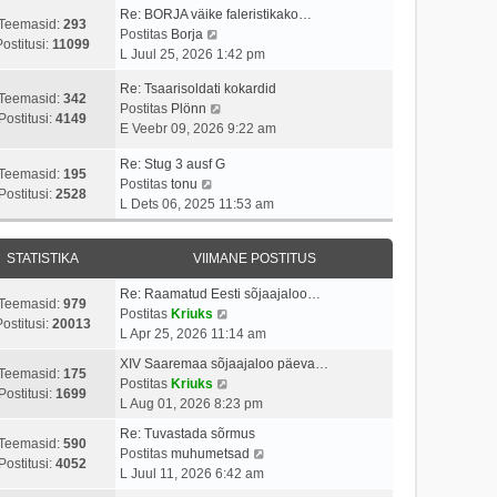
p
v
i
a
Re: BORJA väike faleristikako…
o
i
Teemasid:
293
V
t
s
Postitas
Borja
s
i
Postitusi:
11099
a
u
t
L Juul 25, 2026 1:42 pm
t
m
a
s
p
i
a
Re: Tsaarisoldati kokardid
t
t
o
Teemasid:
342
t
s
V
Postitas
Plönn
a
s
Postitusi:
4149
u
t
a
E Veebr 09, 2026 9:22 am
v
t
s
p
a
i
i
t
o
Re: Stug 3 ausf G
t
i
t
Teemasid:
195
V
s
Postitas
tonu
a
m
u
Postitusi:
2528
a
t
L Dets 06, 2025 11:53 am
v
a
s
a
i
i
s
t
t
t
i
t
STATISTIKA
VIIMANE POSTITUS
a
u
m
p
v
s
a
o
Re: Raamatud Eesti sõjaajaloo…
i
t
Teemasid:
979
s
s
V
Postitas
Kriuks
i
ostitusi:
20013
t
t
a
L Apr 25, 2026 11:14 am
m
p
i
a
a
XIV Saaremaa sõjaajaloo päeva…
o
t
t
Teemasid:
175
s
V
Postitas
Kriuks
s
u
a
Postitusi:
1699
t
a
L Aug 01, 2026 8:23 pm
t
s
v
p
a
i
t
i
Re: Tuvastada sõrmus
o
t
Teemasid:
590
t
i
V
Postitas
muhumetsad
s
a
Postitusi:
4052
u
m
a
L Juul 11, 2026 6:42 am
t
v
s
a
a