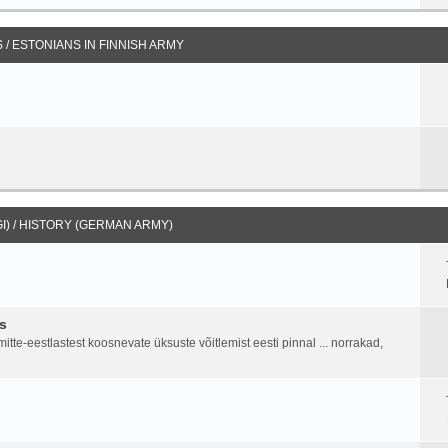
/ ESTONIANS IN FINNISH ARMY
I) / HISTORY (GERMAN ARMY)
s
tte-eestlastest koosnevate üksuste võitlemist eesti pinnal ... norrakad,