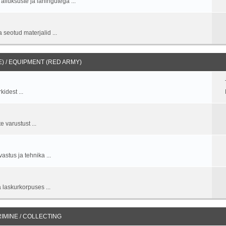
allüksuste ja lahingutega ...
 seotud materjalid ...
 / EQUIPMENT (RED ARMY)
idest ...
 varustust ...
stus ja tehnika ...
 laskurkorpuses ...
IMINE / COLLECTING