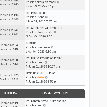
t
i
V
Postitas
skorpion madu
t
a
Postitusi:
1965
u
m
a
E Okt 13, 2025 9:14 pm
p
v
s
a
a
o
i
Re: Mis kestad?
t
s
t
Teemasid:
196
V
s
i
Postitas
Plönn
t
a
Postitusi:
1340
a
t
m
L Mär 01, 2025 7:27 pm
p
v
a
i
a
o
i
Re: Sd.Kfz.4/1 Opel Maultier …
t
t
s
Teemasid:
241
s
V
i
Postitas
Flakipoiss38
a
u
t
Postitusi:
2944
t
a
m
N Aug 06, 2026 8:55 pm
v
s
p
i
a
a
i
t
o
Supitirin.
t
t
s
Teemasid:
64
i
V
s
Postitas
onumeelis
u
a
t
Postitusi:
619
m
a
t
L Apr 04, 2026 6:30 pm
s
v
p
a
a
i
t
i
o
Re: Millise kastiga on tegu? …
s
t
t
Teemasid:
88
V
i
s
Postitas
muks
t
a
u
Postitusi:
574
a
m
t
P Juun 01, 2025 10:07 pm
p
v
s
a
a
i
o
i
t
Otsin ühte 20. ED fotot ...
t
s
t
Teemasid:
273
s
V
i
Postitas
Veiler
a
t
u
Postitusi:
1681
t
a
m
P Juun 21, 2026 8:51 pm
v
p
s
i
a
a
i
o
t
t
t
s
i
s
STATISTIKA
VIIMANE POSTITUS
u
a
t
m
t
s
v
p
a
i
Re: kapten Alfred Puuranna mä…
t
i
o
Teemasid:
19
V
s
t
Postitas
lauri