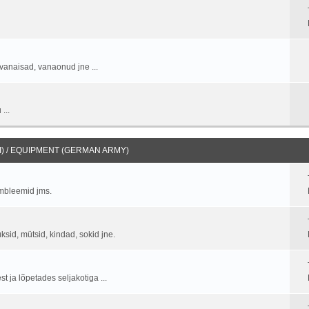
vanaisad, vanaonud jne ...
...
) / EQUIPMENT (GERMAN ARMY)
embleemid jms.
üksid, mütsid, kindad, sokid jne.
 ja lõpetades seljakotiga ...