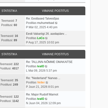
v
t
a
s
a
i
i
s
t
t
i
t
STATISTIKA
VIIMANE POSTITUS
t
a
m
u
p
v
a
s
Re: Eestlased Talvesõjas
o
i
Teemasid:
7
s
t
V
Postitas
muhumetsad
s
i
Postitusi:
60
t
a
P Mär 02, 2025 4:40 pm
t
m
p
a
i
a
Eesti Vabariigi 26. aastapäev…
o
t
Teemasid:
16
t
V
s
Postitas
LoCo
s
a
Postitusi:
89
u
a
t
P Aug 17, 2025 10:02 pm
t
v
s
a
p
i
i
t
t
o
t
i
STATISTIKA
VIIMANE POSTITUS
a
s
u
m
v
t
s
a
Re: TALLINN-NÕMME OMAKAITSE
i
i
Teemasid:
222
V
t
s
Postitas
ivalO
i
t
Postitusi:
4017
a
t
L Mai 09, 2026 5:37 pm
m
u
a
p
a
s
Re: "Nederland" Narvas ...
t
o
Teemasid:
35
s
t
V
Postitas
Veiler
a
s
Postitusi:
249
t
a
P Juun 21, 2026 8:01 pm
v
t
p
a
i
i
o
Re: Major Rudolf Marnot
t
i
t
Teemasid:
122
V
s
Postitas
ivalO
a
m
u
Postitusi:
1142
a
t
N Juun 04, 2026 12:09 pm
v
a
s
a
i