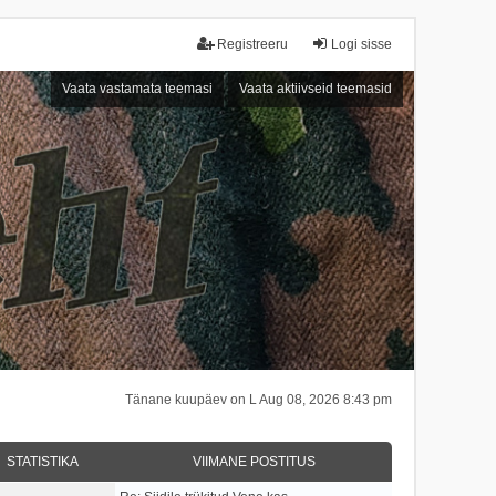
Registreeru
Logi sisse
Vaata vastamata teemasi
Vaata aktiivseid teemasid
Tänane kuupäev on L Aug 08, 2026 8:43 pm
STATISTIKA
VIIMANE POSTITUS