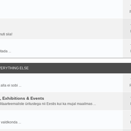
ti siia!
tada ...
EVERYTHING ELSE
la ei sobi ...
P
 Exhibitions & Events
aarteemaliste üritustega nii Eestis kui ka mujal maailmas ...
 valdkonda ...