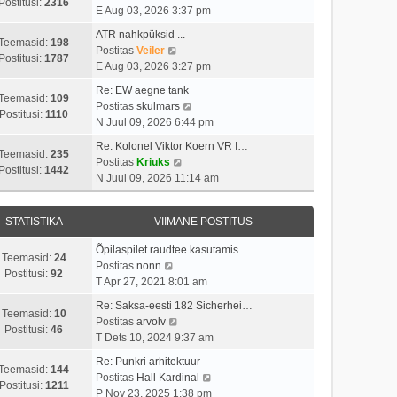
i
s
Postitusi:
2316
t
a
E Aug 03, 2026 3:37 pm
m
t
p
a
a
i
ATR nahkpüksid ...
o
t
Teemasid:
198
s
V
t
Postitas
Veiler
s
a
Postitusi:
1787
t
a
u
E Aug 03, 2026 3:27 pm
t
v
p
a
s
i
i
Re: EW aegne tank
o
t
t
Teemasid:
109
t
i
V
Postitas
skulmars
s
a
Postitusi:
1110
u
m
a
N Juul 09, 2026 6:44 pm
t
v
s
a
a
i
i
Re: Kolonel Viktor Koern VR I…
t
s
t
Teemasid:
235
t
i
V
Postitas
Kriuks
t
a
Postitusi:
1442
u
m
a
N Juul 09, 2026 11:14 am
p
v
s
a
a
o
i
t
s
t
s
i
STATISTIKA
VIIMANE POSTITUS
t
a
t
m
p
v
i
a
Õpilaspilet raudtee kasutamis…
o
i
Teemasid:
24
V
t
s
Postitas
nonn
s
i
Postitusi:
92
a
u
t
T Apr 27, 2021 8:01 am
t
m
a
s
p
i
a
Re: Saksa-eesti 182 Sicherhei…
t
t
o
Teemasid:
10
t
V
s
Postitas
arvolv
a
s
Postitusi:
46
u
a
t
T Dets 10, 2024 9:37 am
v
t
s
a
p
i
i
Re: Punkri arhitektuur
t
t
o
Teemasid:
144
i
t
V
Postitas
Hall Kardinal
a
s
Postitusi:
1211
m
u
a
P Nov 23, 2025 1:38 pm