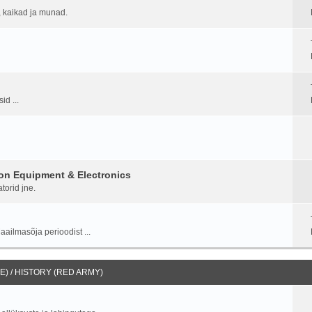
d, kaikad ja munad.
id ...
on Equipment & Electronics
torid jne.
aailmasõja perioodist ...
) / HISTORY (RED ARMY)