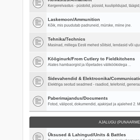
Kergerelvastus - püstolid, püssid, kuulipildujad, täägi
Laskemoon/Ammunition
Kõik, mis puudutab padruneid, mürske, miine jne.
Tehnika/Technics
Masinad, millega Eesti mehed sõitsid, lendasid või ujus
Kööginurk/From Cutlery to Fieldkitchens
Alates hambaorgist ja lõpetades väliköökidega ...
Sidevahendid & Elektroonika/Communicati
Elektriga seotud seadmed - raadiod, telefonid, generaa
Paberimajandus/Documents
Fotod, välipost, dokumendid, ajakirjad ja ajalehed 2. M
AJALUGU (PUNAARMEE
Üksused & Lahingud/Units & Battles