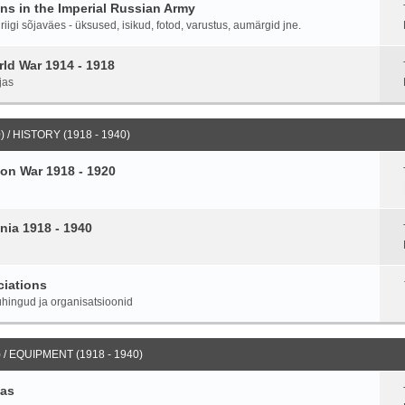
ans in the Imperial Russian Army
igi sõjaväes - üksused, isikud, fotod, varustus, aumärgid jne.
ld War 1914 - 1918
jas
 / HISTORY (1918 - 1940)
on War 1918 - 1920
nia 1918 - 1940
ciations
hingud ja organisatsioonid
 / EQUIPMENT (1918 - 1940)
ias