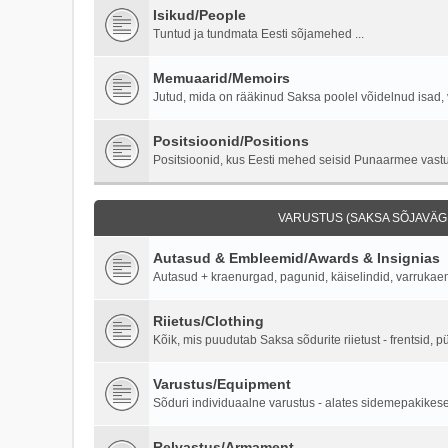
Isikud/People
Tuntud ja tundmata Eesti sõjamehed ...
Memuaarid/Memoirs
Jutud, mida on rääkinud Saksa poolel võidelnud isad, 
Positsioonid/Positions
Positsioonid, kus Eesti mehed seisid Punaarmee vastu 
VARUSTUS (SAKSA SÕJAVÄGI
Autasud & Embleemid/Awards & Insignias
Autasud + kraenurgad, pagunid, käiselindid, varruka
Riietus/Clothing
Kõik, mis puudutab Saksa sõdurite riietust - frentsid, p
Varustus/Equipment
Sõduri individuaalne varustus - alates sidemepakikesest
Relvastus/Armament