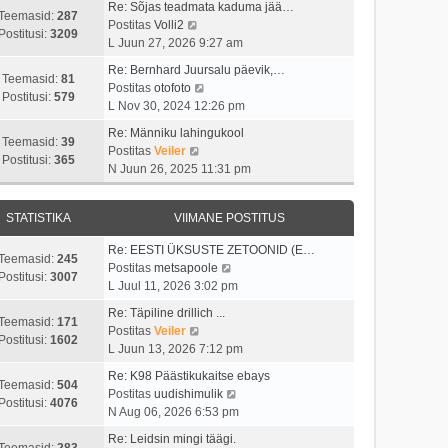
i
s
t
Re: Sõjas teadmata kaduma jää…
t
t
Teemasid:
287
i
t
V
Postitas
Volli2
a
u
Postitusi:
3209
m
p
a
L Juun 27, 2026 9:27 am
v
s
a
o
a
i
t
Re: Bernhard Juursalu päevik,…
s
s
t
Teemasid:
81
i
V
Postitas
otofoto
t
t
a
Postitusi:
579
m
a
L Nov 30, 2024 12:26 pm
p
i
v
a
a
o
t
i
Re: Männiku lahingukool
s
t
Teemasid:
39
s
u
i
V
Postitas
Veiler
t
a
Postitusi:
365
t
s
m
a
N Juun 26, 2025 11:31 pm
p
v
i
t
a
a
o
i
t
s
t
s
i
u
STATISTIKA
VIIMANE POSTITUS
t
a
t
m
s
p
v
i
a
Re: EESTI ÜKSUSTE ZETOONID (E…
t
o
i
Teemasid:
245
t
s
V
Postitas
metsapoole
s
i
Postitusi:
3007
u
t
a
L Juul 11, 2026 3:02 pm
t
m
s
p
a
i
a
Re: Täpiline drillich ...
t
o
t
Teemasid:
171
t
s
V
Postitas
Veiler
s
a
Postitusi:
1602
u
t
a
L Juun 13, 2026 7:12 pm
t
v
s
p
a
i
i
Re: K98 Päästikukaitse ebays
t
o
t
Teemasid:
504
t
i
V
Postitas
uudishimulik
s
a
Postitusi:
4076
u
m
a
N Aug 06, 2026 6:53 pm
t
v
s
a
a
i
i
Re: Leidsin mingi täägi.
t
s
t
Teemasid:
283