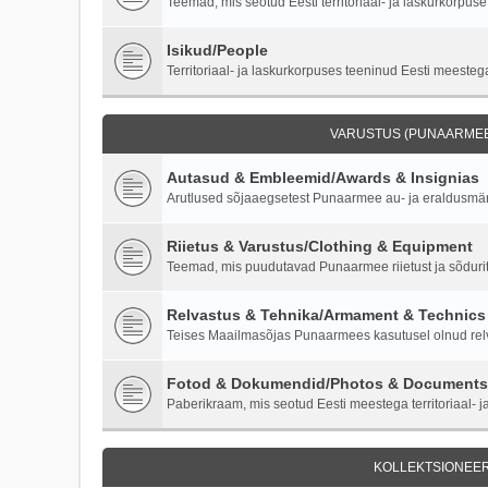
Teemad, mis seotud Eesti territoriaal- ja laskurkorpuse 
Isikud/People
Territoriaal- ja laskurkorpuses teeninud Eesti meestega
VARUSTUS (PUNAARMEE)
Autasud & Embleemid/Awards & Insignias
Arutlused sõjaaegsetest Punaarmee au- ja eraldusmärk
Riietus & Varustus/Clothing & Equipment
Teemad, mis puudutavad Punaarmee riietust ja sõdurite
Relvastus & Tehnika/Armament & Technics
Teises Maailmasõjas Punaarmees kasutusel olnud relva
Fotod & Dokumendid/Photos & Documents
Paberikraam, mis seotud Eesti meestega territoriaal- ja
KOLLEKTSIONEER