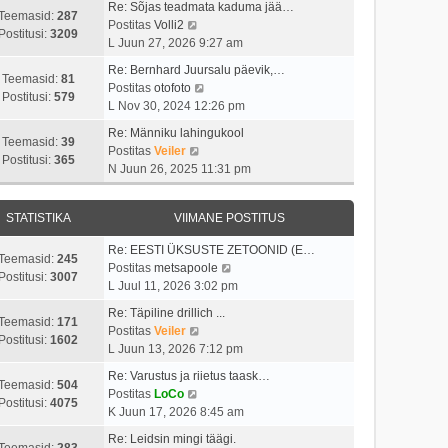
i
s
t
Re: Sõjas teadmata kaduma jää…
t
t
Teemasid:
287
i
t
V
Postitas
Volli2
a
u
Postitusi:
3209
m
p
a
L Juun 27, 2026 9:27 am
v
s
a
o
a
i
t
Re: Bernhard Juursalu päevik,…
s
s
t
Teemasid:
81
i
V
Postitas
otofoto
t
t
a
Postitusi:
579
m
a
L Nov 30, 2024 12:26 pm
p
i
v
a
a
o
t
i
Re: Männiku lahingukool
s
t
Teemasid:
39
s
u
i
V
Postitas
Veiler
t
a
Postitusi:
365
t
s
m
a
N Juun 26, 2025 11:31 pm
p
v
i
t
a
a
o
i
t
s
t
s
i
u
STATISTIKA
VIIMANE POSTITUS
t
a
t
m
s
p
v
i
a
Re: EESTI ÜKSUSTE ZETOONID (E…
t
o
i
Teemasid:
245
t
s
V
Postitas
metsapoole
s
i
Postitusi:
3007
u
t
a
L Juul 11, 2026 3:02 pm
t
m
s
p
a
i
a
Re: Täpiline drillich ...
t
o
t
Teemasid:
171
t
s
V
Postitas
Veiler
s
a
Postitusi:
1602
u
t
a
L Juun 13, 2026 7:12 pm
t
v
s
p
a
i
i
Re: Varustus ja riietus taask…
t
o
t
Teemasid:
504
V
t
i
Postitas
LoCo
s
a
Postitusi:
4075
a
u
m
K Juun 17, 2026 8:45 am
t
v
a
s
a
i
i
Re: Leidsin mingi täägi.
t
t
s
Teemasid:
283