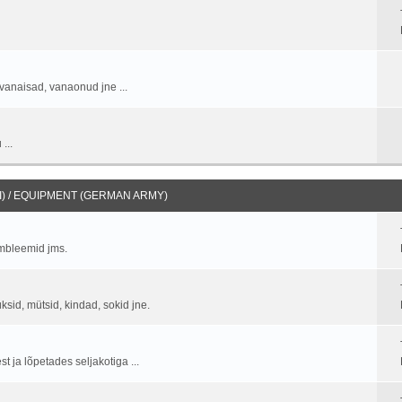
vanaisad, vanaonud jne ...
...
) / EQUIPMENT (GERMAN ARMY)
embleemid jms.
üksid, mütsid, kindad, sokid jne.
 ja lõpetades seljakotiga ...