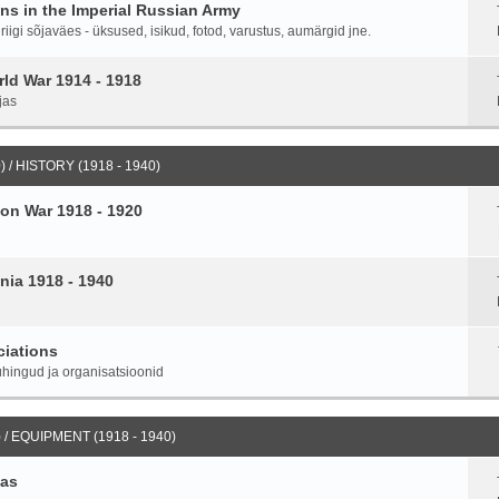
ans in the Imperial Russian Army
igi sõjaväes - üksused, isikud, fotod, varustus, aumärgid jne.
ld War 1914 - 1918
jas
 / HISTORY (1918 - 1940)
on War 1918 - 1920
nia 1918 - 1940
ciations
hingud ja organisatsioonid
 / EQUIPMENT (1918 - 1940)
ias