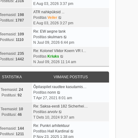
i
s
Postitusi:
2316
t
a
E Aug 03, 2026 3:37 pm
m
t
p
a
a
i
ATR nahkpüksid ...
o
t
Teemasid:
198
s
V
t
Postitas
Veiler
s
a
Postitusi:
1787
t
a
u
E Aug 03, 2026 3:27 pm
t
v
p
a
s
i
i
Re: EW aegne tank
o
t
t
Teemasid:
109
t
i
V
Postitas
skulmars
s
a
Postitusi:
1110
u
m
a
N Juul 09, 2026 6:44 pm
t
v
s
a
a
i
i
Re: Kolonel Viktor Koern VR I…
t
s
t
Teemasid:
235
t
i
V
Postitas
Kriuks
t
a
Postitusi:
1442
u
m
a
N Juul 09, 2026 11:14 am
p
v
s
a
a
o
i
t
s
t
s
i
STATISTIKA
VIIMANE POSTITUS
t
a
t
m
p
v
i
a
Õpilaspilet raudtee kasutamis…
o
i
Teemasid:
24
V
t
s
Postitas
nonn
s
i
Postitusi:
92
a
u
t
T Apr 27, 2021 8:01 am
t
m
a
s
p
i
a
Re: Saksa-eesti 182 Sicherhei…
t
t
o
Teemasid:
10
t
V
s
Postitas
arvolv
a
s
Postitusi:
46
u
a
t
T Dets 10, 2024 9:37 am
v
t
s
a
p
i
i
Re: Punkri arhitektuur
t
t
o
Teemasid:
144
i
t
V
Postitas
Hall Kardinal
a
s
Postitusi:
1211
m
u
a
P Nov 23, 2025 1:38 pm