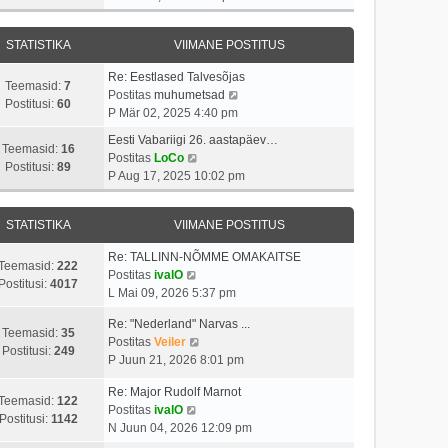
v
t
a
s
a
i
i
s
t
t
i
t
STATISTIKA
VIIMANE POSTITUS
t
a
m
u
p
v
a
s
Re: Eestlased Talvesõjas
o
i
Teemasid:
7
s
t
V
Postitas
muhumetsad
s
i
Postitusi:
60
t
a
P Mär 02, 2025 4:40 pm
t
m
p
a
i
a
Eesti Vabariigi 26. aastapäev…
o
t
Teemasid:
16
t
V
s
Postitas
LoCo
s
a
Postitusi:
89
u
a
t
P Aug 17, 2025 10:02 pm
t
v
s
a
p
i
i
t
t
o
t
i
STATISTIKA
VIIMANE POSTITUS
a
s
u
m
v
t
s
a
Re: TALLINN-NÕMME OMAKAITSE
i
i
Teemasid:
222
V
t
s
Postitas
ivalO
i
t
Postitusi:
4017
a
t
L Mai 09, 2026 5:37 pm
m
u
a
p
a
s
Re: "Nederland" Narvas ...
t
o
Teemasid:
35
s
t
V
Postitas
Veiler
a
s
Postitusi:
249
t
a
P Juun 21, 2026 8:01 pm
v
t
p
a
i
i
o
Re: Major Rudolf Marnot
t
i
t
Teemasid:
122
V
s
Postitas
ivalO
a
m
u
Postitusi:
1142
a
t
N Juun 04, 2026 12:09 pm
v
a
s
a
i