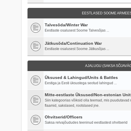
EESTLASED SOOME ARMEES 
Talvesõda/Winter War
Eestlaste osalusest Soome Talvesõjas ...
Jätkusõda/Continuation War
Eestlaste osalusest Soome Jätkusõjas ...
AJALUGU (SAKSA SÕJAVÄG
Üksused & Lahingud/Units & Battles
Eestiga ja Eesti üksustega seotud lahingud ...
Mitte-eestlaste Üksused/Non-estonian Unit
Siin kategoorias võiksid olla teemad, mis puudutavad mi
flaamid, sakslased, rootslased jne.
Ohvitserid/Officers
Saksa relvajõududes teeninud eestlastest ohvitserid