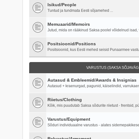
Isikud/People
Tuntud ja tundmata Eesti sõjamehed ...
Memuaarid/Memoirs
Jutud, mida on rääkinud Saksa poolel võidelnud isad, 
Positsioonid/Positions
Positsioonid, kus Eesti mehed seisid Punaarmee vastu 
VARUSTUS (SAKSA SÕJAVÄGI
Autasud & Embleemid/Awards & Insignias
Autasud + kraenurgad, pagunid, käiselindid, varruka
Riietus/Clothing
Kõik, mis puudutab Saksa sõdurite riietust - frentsid, p
Varustus/Equipment
Sõduri individuaalne varustus - alates sidemepakikesest
Relvastus/Armament