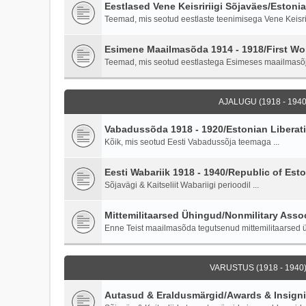
Eestlased Vene Keisririigi Sõjaväes/Estoni
Teemad, mis seotud eestlaste teenimisega Vene Keisriri
Esimene Maailmasõda 1914 - 1918/First Wor
Teemad, mis seotud eestlastega Esimeses maailmasõ
AJALUGU (1918 - 1940)
Vabadussõda 1918 - 1920/Estonian Liberati
Kõik, mis seotud Eesti Vabadussõja teemaga ...
Eesti Wabariik 1918 - 1940/Republic of Esto
Sõjavägi & Kaitseliit Wabariigi perioodil ...
Mittemilitaarsed Ühingud/Nonmilitary Asso
Enne Teist maailmasõda tegutsenud mittemilitaarsed ü
VARUSTUS (1918 - 1940)
Autasud & Eraldusmärgid/Awards & Insign