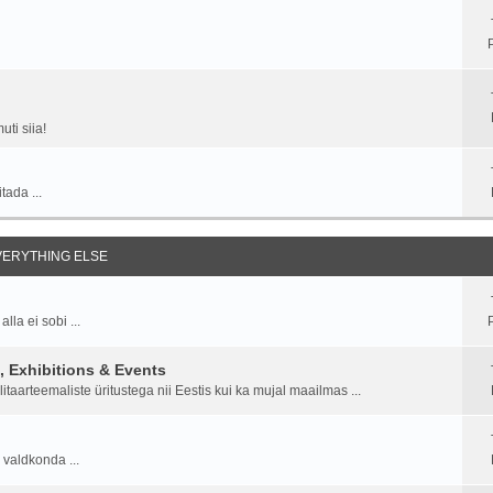
ti siia!
tada ...
EVERYTHING ELSE
la ei sobi ...
P
 Exhibitions & Events
aarteemaliste üritustega nii Eestis kui ka mujal maailmas ...
 valdkonda ...