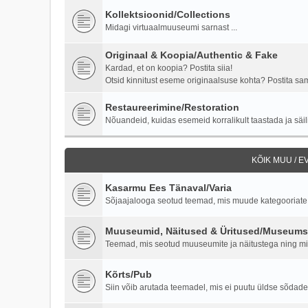
Kollektsioonid/Collections
Midagi virtuaalmuuseumi sarnast ...
Originaal & Koopia/Authentic & Fake
Kardad, et on koopia? Postita siia!
Otsid kinnitust eseme originaalsuse kohta? Postita samu
Restaureerimine/Restoration
Nõuandeid, kuidas esemeid korralikult taastada ja säili
KÕIK MUU / 
Kasarmu Ees Tänaval/Varia
Sõjaajalooga seotud teemad, mis muude kategooriate al
Muuseumid, Näitused & Üritused/Museums,
Teemad, mis seotud muuseumite ja näitustega ning milit
Kõrts/Pub
Siin võib arutada teemadel, mis ei puutu üldse sõdade