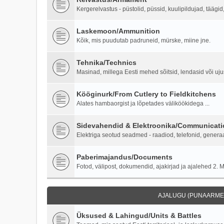
Kergerelvastus - püstolid, püssid, kuulipildujad, täägi
Laskemoon/Ammunition
Kõik, mis puudutab padruneid, mürske, miine jne.
Tehnika/Technics
Masinad, millega Eesti mehed sõitsid, lendasid või ujus
Kööginurk/From Cutlery to Fieldkitchens
Alates hambaorgist ja lõpetades väliköökidega ...
Sidevahendid & Elektroonika/Communicati
Elektriga seotud seadmed - raadiod, telefonid, generaa
Paberimajandus/Documents
Fotod, välipost, dokumendid, ajakirjad ja ajalehed 2. M
AJALUGU (PUNAARMEE
Üksused & Lahingud/Units & Battles