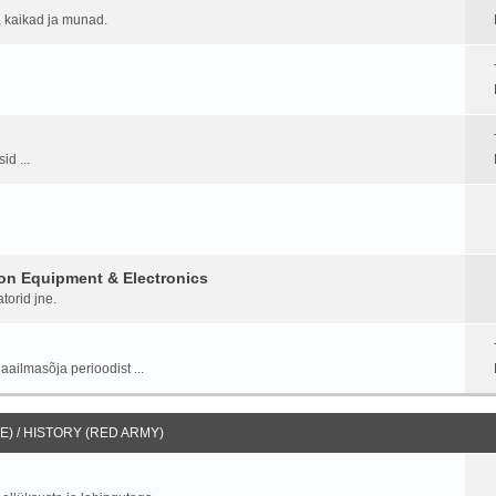
d, kaikad ja munad.
id ...
on Equipment & Electronics
torid jne.
aailmasõja perioodist ...
) / HISTORY (RED ARMY)