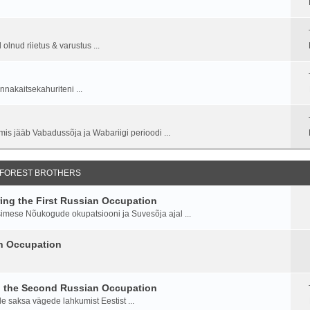
lnud riietus & varustus ...
nnakaitsekahuriteni ...
is jääb Vabadussõja ja Wabariigi perioodi ...
 FOREST BROTHERS
ng the First Russian Occupation
imese Nõukogude okupatsiooni ja Suvesõja ajal ...
an Occupation
g the Second Russian Occupation
saksa vägede lahkumist Eestist ...