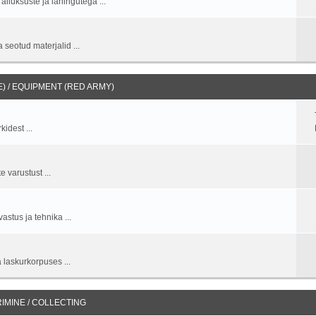
allüksuste ja lahingutega ...
 seotud materjalid ...
 / EQUIPMENT (RED ARMY)
idest ...
 varustust ...
stus ja tehnika ...
 laskurkorpuses ...
IMINE / COLLECTING