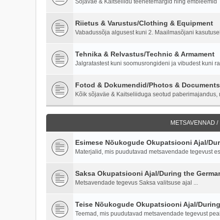
Sõjaväe & Kaitseliidu teenetemärgid ning embleemid
Riietus & Varustus/Clothing & Equipment
Vabadussõja algusest kuni 2. Maailmasõjani kasutusel o
Tehnika & Relvastus/Technic & Armament
Jalgratastest kuni soomusrongideni ja vibudest kuni ra
Fotod & Dokumendid/Photos & Documents
Kõik sõjaväe & Kaitseliiduga seotud paberimajandus, m
METSAVENNAD /
Esimese Nõukogude Okupatsiooni Ajal/Duri
Materjalid, mis puudutavad metsavendade tegevust es
Saksa Okupatsiooni Ajal/During the Germ
Metsavendade tegevus Saksa valitsuse ajal ...
Teise Nõukogude Okupatsiooni Ajal/Durin
Teemad, mis puudutavad metsavendade tegevust peale 