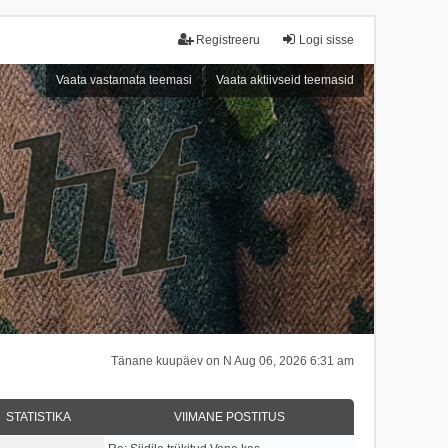
Registreeru
Logi sisse
Vaata vastamata teemasi
Vaata aktiivseid teemasid
Tänane kuupäev on N Aug 06, 2026 6:31 am
STATISTIKA
VIIMANE POSTITUS