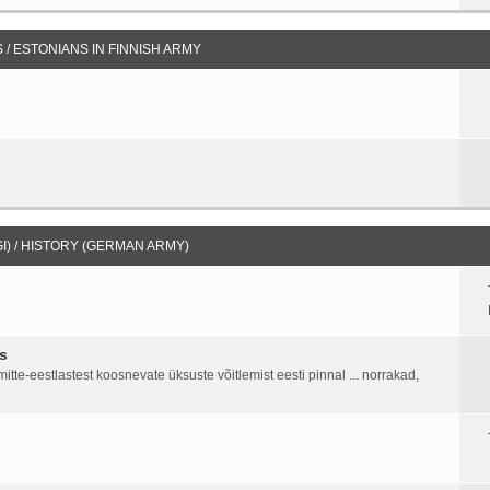
/ ESTONIANS IN FINNISH ARMY
I) / HISTORY (GERMAN ARMY)
s
tte-eestlastest koosnevate üksuste võitlemist eesti pinnal ... norrakad,