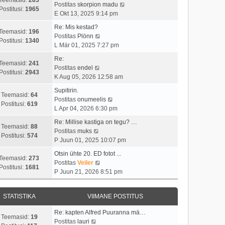
t
i
V
Postitas
skorpion madu
a
t
Postitusi:
1965
u
m
a
E Okt 13, 2025 9:14 pm
v
p
s
a
a
i
o
Re: Mis kestad?
t
s
t
Teemasid:
196
i
V
s
Postitas
Plönn
t
a
Postitusi:
1340
m
a
t
L Mär 01, 2025 7:27 pm
p
v
a
a
i
o
i
Re:
s
t
t
Teemasid:
241
V
s
i
Postitas
endel
t
a
u
Postitusi:
2943
a
t
m
K Aug 05, 2026 12:58 am
p
v
s
a
i
a
o
i
t
Supitirin.
t
t
s
Teemasid:
64
s
i
V
Postitas
onumeelis
a
u
t
Postitusi:
619
t
m
a
L Apr 04, 2026 6:30 pm
v
s
p
i
a
a
i
t
o
Re: Millise kastiga on tegu? …
t
s
t
Teemasid:
88
V
i
s
Postitas
muks
u
t
a
Postitusi:
574
a
m
t
P Juun 01, 2025 10:07 pm
s
p
v
a
a
i
t
o
i
Otsin ühte 20. ED fotot ...
t
s
t
Teemasid:
273
s
V
i
Postitas
Veiler
a
t
u
Postitusi:
1681
t
a
m
P Juun 21, 2026 8:51 pm
v
p
s
i
a
a
i
o
t
t
t
s
i
s
STATISTIKA
VIIMANE POSTITUS
u
a
t
m
t
s
v
p
a
i
Re: kapten Alfred Puuranna mä…
t
i
o
Teemasid:
19
V
s
t
Postitas
lauri