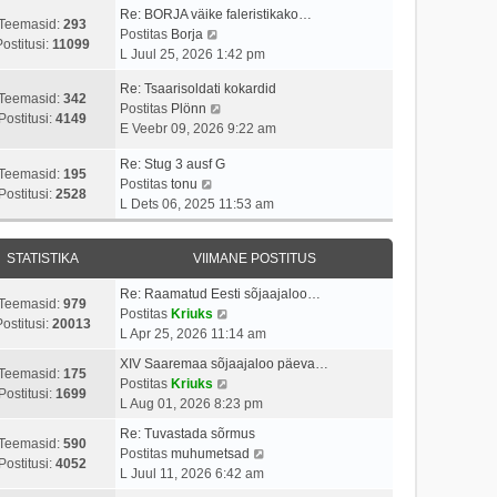
p
v
i
a
Re: BORJA väike faleristikako…
o
i
Teemasid:
293
V
t
s
Postitas
Borja
s
i
Postitusi:
11099
a
u
t
L Juul 25, 2026 1:42 pm
t
m
a
s
p
i
a
Re: Tsaarisoldati kokardid
t
t
o
Teemasid:
342
t
s
V
Postitas
Plönn
a
s
Postitusi:
4149
u
t
a
E Veebr 09, 2026 9:22 am
v
t
s
p
a
i
i
t
o
Re: Stug 3 ausf G
t
i
t
Teemasid:
195
V
s
Postitas
tonu
a
m
u
Postitusi:
2528
a
t
L Dets 06, 2025 11:53 am
v
a
s
a
i
i
s
t
t
t
i
t
STATISTIKA
VIIMANE POSTITUS
a
u
m
p
v
s
a
o
Re: Raamatud Eesti sõjaajaloo…
i
t
Teemasid:
979
s
s
V
Postitas
Kriuks
i
ostitusi:
20013
t
t
a
L Apr 25, 2026 11:14 am
m
p
i
a
a
XIV Saaremaa sõjaajaloo päeva…
o
t
t
Teemasid:
175
s
V
Postitas
Kriuks
s
u
a
Postitusi:
1699
t
a
L Aug 01, 2026 8:23 pm
t
s
v
p
a
i
t
i
Re: Tuvastada sõrmus
o
t
Teemasid:
590
t
i
V
Postitas
muhumetsad
s
a
Postitusi:
4052
u
m
a
L Juul 11, 2026 6:42 am
t
v
s
a
a