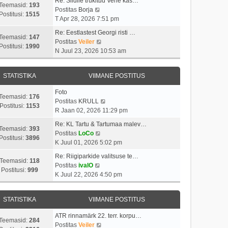
Re: Siidile trükitud Vene kas…
Teemasid:
193
V
Postitas
Borja
Postitusi:
1515
a
T Apr 28, 2026 7:51 pm
a
Re: Eestlastest Georgi risti …
t
Teemasid:
147
V
Postitas
Veiler
a
Postitusi:
1990
a
N Juul 23, 2026 10:53 am
v
a
i
t
i
STATISTIKA
VIIMANE POSTITUS
a
m
v
a
Foto
i
Teemasid:
176
s
V
Postitas
KRULL
i
Postitusi:
1153
t
a
R Jaan 02, 2026 11:29 pm
m
p
a
a
Re: KL Tartu & Tartumaa malev…
o
t
Teemasid:
393
V
s
Postitas
LoCo
s
a
Postitusi:
3896
a
t
K Juul 01, 2026 5:02 pm
t
v
a
p
i
i
Re: Riigiparkide valitsuse te…
t
o
Teemasid:
118
t
V
i
Postitas
ivalO
a
s
Postitusi:
999
u
a
m
K Juul 22, 2026 4:50 pm
v
t
s
a
a
i
i
t
t
s
i
t
STATISTIKA
VIIMANE POSTITUS
a
t
m
u
v
p
a
s
ATR rinnamärk 22. terr. korpu…
i
o
Teemasid:
284
s
t
V
Postitas
Veiler