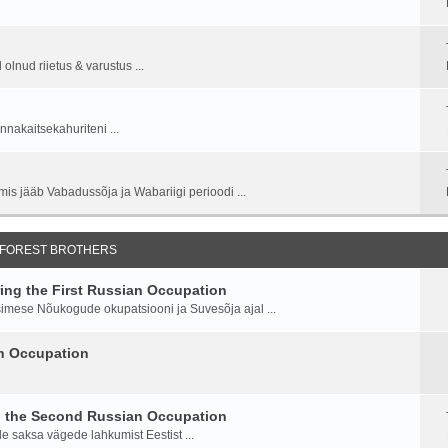
lnud riietus & varustus ...
nnakaitsekahuriteni ...
is jääb Vabadussõja ja Wabariigi perioodi ...
 FOREST BROTHERS
ng the First Russian Occupation
imese Nõukogude okupatsiooni ja Suvesõja ajal ...
an Occupation
g the Second Russian Occupation
saksa vägede lahkumist Eestist ...