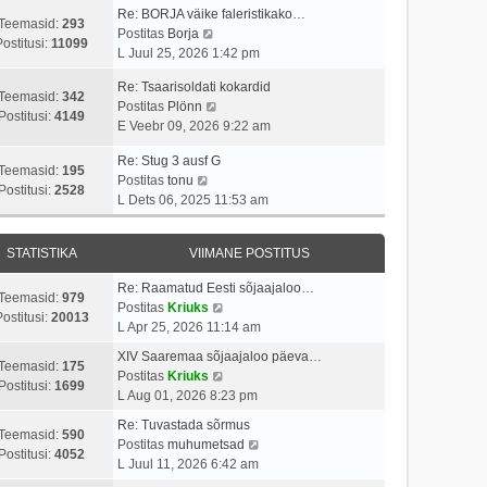
p
v
i
a
Re: BORJA väike faleristikako…
o
i
Teemasid:
293
V
t
s
Postitas
Borja
s
i
Postitusi:
11099
a
u
t
L Juul 25, 2026 1:42 pm
t
m
a
s
p
i
a
Re: Tsaarisoldati kokardid
t
t
o
Teemasid:
342
t
s
V
Postitas
Plönn
a
s
Postitusi:
4149
u
t
a
E Veebr 09, 2026 9:22 am
v
t
s
p
a
i
i
t
o
Re: Stug 3 ausf G
t
i
t
Teemasid:
195
V
s
Postitas
tonu
a
m
u
Postitusi:
2528
a
t
L Dets 06, 2025 11:53 am
v
a
s
a
i
i
s
t
t
t
i
t
STATISTIKA
VIIMANE POSTITUS
a
u
m
p
v
s
a
o
Re: Raamatud Eesti sõjaajaloo…
i
t
Teemasid:
979
s
s
V
Postitas
Kriuks
i
ostitusi:
20013
t
t
a
L Apr 25, 2026 11:14 am
m
p
i
a
a
XIV Saaremaa sõjaajaloo päeva…
o
t
t
Teemasid:
175
s
V
Postitas
Kriuks
s
u
a
Postitusi:
1699
t
a
L Aug 01, 2026 8:23 pm
t
s
v
p
a
i
t
i
Re: Tuvastada sõrmus
o
t
Teemasid:
590
t
i
V
Postitas
muhumetsad
s
a
Postitusi:
4052
u
m
a
L Juul 11, 2026 6:42 am
t
v
s
a
a