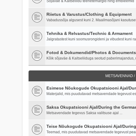
Sõjaväe & Kaitseliidu teenetemärgid ning embleemid
Riietus & Varustus/Clothing & Equipment
Vabadussõja algusest kuni 2. Maailmasõjani kasutusel o
Tehnika & Relvastus/Technic & Armament
Jalgratastest kuni soomusrongideni ja vibudest kuni ra
Fotod & Dokumendid/Photos & Documents
Kõik sõjaväe & Kaitseliiduga seotud paberimajandus, m
METSAVENNAD /
Esimese Nõukogude Okupatsiooni Ajal/Duri
Materjalid, mis puudutavad metsavendade tegevust es
Saksa Okupatsiooni Ajal/During the Germ
Metsavendade tegevus Saksa valitsuse ajal ...
Teise Nõukogude Okupatsiooni Ajal/Durin
Teemad, mis puudutavad metsavendade tegevust peale 