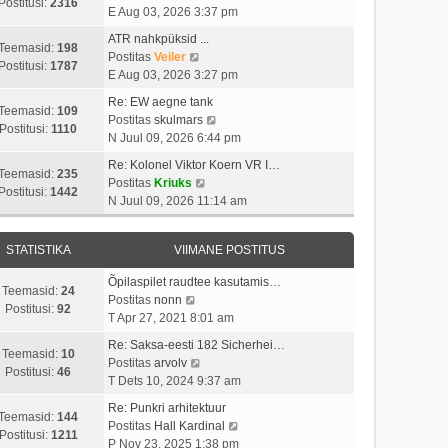
i
s
Postitusi:
2316
t
a
E Aug 03, 2026 3:37 pm
m
t
p
a
a
i
ATR nahkpüksid ...
o
t
Teemasid:
198
s
V
t
Postitas
Veiler
s
a
Postitusi:
1787
t
a
u
E Aug 03, 2026 3:27 pm
t
v
p
a
s
i
i
Re: EW aegne tank
o
t
t
Teemasid:
109
t
i
V
Postitas
skulmars
s
a
Postitusi:
1110
u
m
a
N Juul 09, 2026 6:44 pm
t
v
s
a
a
i
i
Re: Kolonel Viktor Koern VR I…
t
s
t
Teemasid:
235
t
i
V
Postitas
Kriuks
t
a
Postitusi:
1442
u
m
a
N Juul 09, 2026 11:14 am
p
v
s
a
a
o
i
t
s
t
s
i
STATISTIKA
VIIMANE POSTITUS
t
a
t
m
p
v
i
a
Õpilaspilet raudtee kasutamis…
o
i
Teemasid:
24
V
t
s
Postitas
nonn
s
i
Postitusi:
92
a
u
t
T Apr 27, 2021 8:01 am
t
m
a
s
p
i
a
Re: Saksa-eesti 182 Sicherhei…
t
t
o
Teemasid:
10
t
V
s
Postitas
arvolv
a
s
Postitusi:
46
u
a
t
T Dets 10, 2024 9:37 am
v
t
s
a
p
i
i
Re: Punkri arhitektuur
t
t
o
Teemasid:
144
i
t
V
Postitas
Hall Kardinal
a
s
Postitusi:
1211
m
u
a
P Nov 23, 2025 1:38 pm