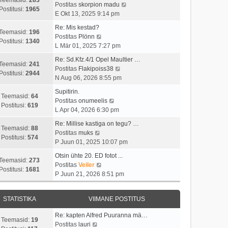
t
i
V
Postitas
skorpion madu
t
a
Postitusi:
1965
u
m
a
E Okt 13, 2025 9:14 pm
p
v
s
a
a
o
i
Re: Mis kestad?
t
s
t
Teemasid:
196
V
s
i
Postitas
Plönn
t
a
Postitusi:
1340
a
t
m
L Mär 01, 2025 7:27 pm
p
v
a
i
a
o
i
Re: Sd.Kfz.4/1 Opel Maultier …
t
t
s
Teemasid:
241
s
V
i
Postitas
Flakipoiss38
a
u
t
Postitusi:
2944
t
a
m
N Aug 06, 2026 8:55 pm
v
s
p
i
a
a
i
t
o
Supitirin.
t
t
s
Teemasid:
64
i
V
s
Postitas
onumeelis
u
a
t
Postitusi:
619
m
a
t
L Apr 04, 2026 6:30 pm
s
v
p
a
a
i
t
i
o
Re: Millise kastiga on tegu? …
s
t
t
Teemasid:
88
V
i
s
Postitas
muks
t
a
u
Postitusi:
574
a
m
t
P Juun 01, 2025 10:07 pm
p
v
s
a
a
i
o
i
t
Otsin ühte 20. ED fotot ...
t
s
t
Teemasid:
273
s
V
i
Postitas
Veiler
a
t
u
Postitusi:
1681
t
a
m
P Juun 21, 2026 8:51 pm
v
p
s
i
a
a
i
o
t
t
t
s
i
s
STATISTIKA
VIIMANE POSTITUS
u
a
t
m
t
s
v
p
a
i
Re: kapten Alfred Puuranna mä…
t
i
o
Teemasid:
19
V
s
t
Postitas
lauri