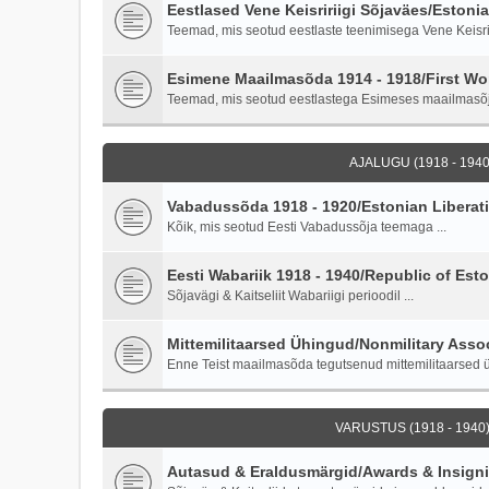
Eestlased Vene Keisririigi Sõjaväes/Estoni
Teemad, mis seotud eestlaste teenimisega Vene Keisriri
Esimene Maailmasõda 1914 - 1918/First Wor
Teemad, mis seotud eestlastega Esimeses maailmasõ
AJALUGU (1918 - 1940)
Vabadussõda 1918 - 1920/Estonian Liberati
Kõik, mis seotud Eesti Vabadussõja teemaga ...
Eesti Wabariik 1918 - 1940/Republic of Esto
Sõjavägi & Kaitseliit Wabariigi perioodil ...
Mittemilitaarsed Ühingud/Nonmilitary Asso
Enne Teist maailmasõda tegutsenud mittemilitaarsed ü
VARUSTUS (1918 - 1940)
Autasud & Eraldusmärgid/Awards & Insign