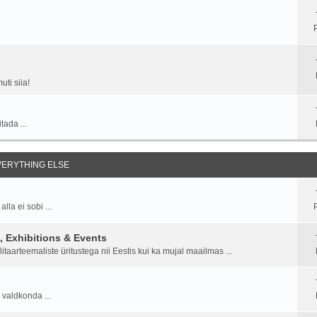
ti siia!
tada ...
EVERYTHING ELSE
la ei sobi ...
P
 Exhibitions & Events
aarteemaliste üritustega nii Eestis kui ka mujal maailmas ...
 valdkonda ...