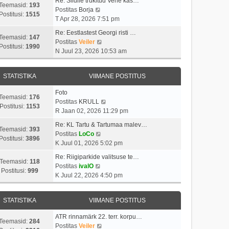
Re: Siidile trükitud Vene kas…
Teemasid:
193
V
Postitas
Borja
Postitusi:
1515
a
T Apr 28, 2026 7:51 pm
a
Re: Eestlastest Georgi risti …
t
Teemasid:
147
V
Postitas
Veiler
a
Postitusi:
1990
a
N Juul 23, 2026 10:53 am
v
a
i
t
i
STATISTIKA
VIIMANE POSTITUS
a
m
v
a
Foto
i
Teemasid:
176
s
V
Postitas
KRULL
i
Postitusi:
1153
t
a
R Jaan 02, 2026 11:29 pm
m
p
a
a
Re: KL Tartu & Tartumaa malev…
o
t
Teemasid:
393
V
s
Postitas
LoCo
s
a
Postitusi:
3896
a
t
K Juul 01, 2026 5:02 pm
t
v
a
p
i
i
Re: Riigiparkide valitsuse te…
t
o
Teemasid:
118
t
V
i
Postitas
ivalO
a
s
Postitusi:
999
u
a
m
K Juul 22, 2026 4:50 pm
v
t
s
a
a
i
i
t
t
s
i
t
STATISTIKA
VIIMANE POSTITUS
a
t
m
u
v
p
a
s
ATR rinnamärk 22. terr. korpu…
i
o
Teemasid:
284
s
t
V
Postitas
Veiler