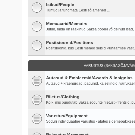
Isikud/People
Tuntud ja tundmata Eesti sõjamehed ...
Memuaarid/Memoirs
Jutud, mida on rääkinud Saksa poolel võidelnud isad, 
Positsioonid/Positions
Positsioonid, kus Eesti mehed seisid Punaarmee vastu 
VARUSTUS (SAKSA SÕJAVÄGI
Autasud & Embleemid/Awards & Insignias
Autasud + kraenurgad, pagunid, käiselindid, varruka
Riietus/Clothing
Kõik, mis puudutab Saksa sõdurite riietust - frentsid, p
Varustus/Equipment
Sõduri individuaalne varustus - alates sidemepakikesest
Relvastus/Armament