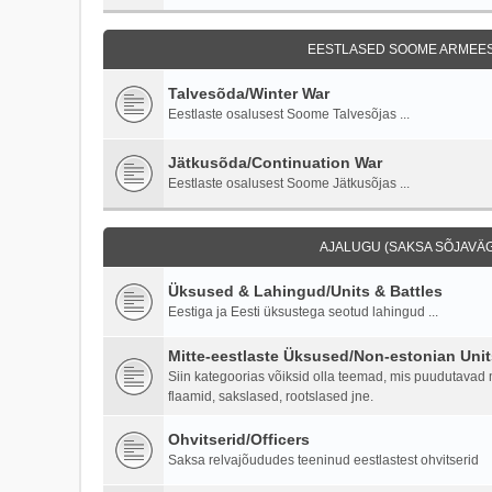
EESTLASED SOOME ARMEES 
Talvesõda/Winter War
Eestlaste osalusest Soome Talvesõjas ...
Jätkusõda/Continuation War
Eestlaste osalusest Soome Jätkusõjas ...
AJALUGU (SAKSA SÕJAVÄG
Üksused & Lahingud/Units & Battles
Eestiga ja Eesti üksustega seotud lahingud ...
Mitte-eestlaste Üksused/Non-estonian Unit
Siin kategoorias võiksid olla teemad, mis puudutavad mi
flaamid, sakslased, rootslased jne.
Ohvitserid/Officers
Saksa relvajõududes teeninud eestlastest ohvitserid