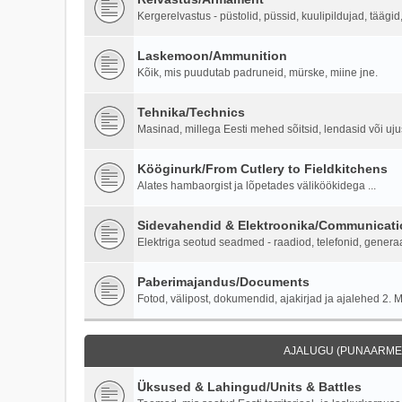
Kergerelvastus - püstolid, püssid, kuulipildujad, täägi
Laskemoon/Ammunition
Kõik, mis puudutab padruneid, mürske, miine jne.
Tehnika/Technics
Masinad, millega Eesti mehed sõitsid, lendasid või ujus
Kööginurk/From Cutlery to Fieldkitchens
Alates hambaorgist ja lõpetades väliköökidega ...
Sidevahendid & Elektroonika/Communicati
Elektriga seotud seadmed - raadiod, telefonid, generaa
Paberimajandus/Documents
Fotod, välipost, dokumendid, ajakirjad ja ajalehed 2. M
AJALUGU (PUNAARMEE
Üksused & Lahingud/Units & Battles