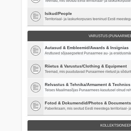
Teemad, mis seotud Eesti territoriaal- ja laskurkorpuse 
Isikud/People
Territoriaal- ja laskurkorpuses teeninud Eesti meestega
VARUSTUS (PUNAARMEE)
Autasud & Embleemid/Awards & Insignias
Arutlused sõjaaegsetest Punaarmee au- ja eraldusmärk
Riietus & Varustus/Clothing & Equipment
Teemad, mis puudutavad Punaarmee riietust ja sõdurite
Relvastus & Tehnika/Armament & Technics
Teises Maailmasõjas Punaarmees kasutusel olnud relva
Fotod & Dokumendid/Photos & Documents
Paberikraam, mis seotud Eesti meestega territoriaal- ja
KOLLEKTSIONEER