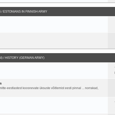
/ ESTONIANS IN FINNISH ARMY
I) / HISTORY (GERMAN ARMY)
s
tte-eestlastest koosnevate üksuste võitlemist eesti pinnal ... norrakad,