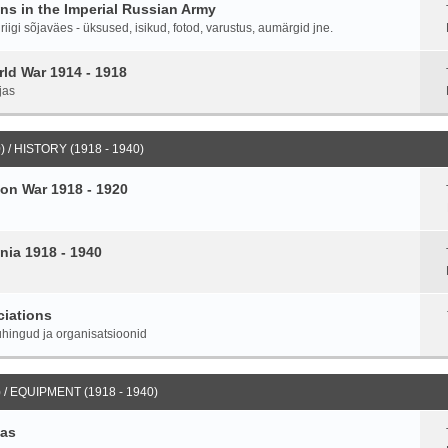
ans in the Imperial Russian Army
igi sõjaväes - üksused, isikud, fotod, varustus, aumärgid jne.
ld War 1914 - 1918
jas
 / HISTORY (1918 - 1940)
on War 1918 - 1920
nia 1918 - 1940
ciations
hingud ja organisatsioonid
 / EQUIPMENT (1918 - 1940)
ias