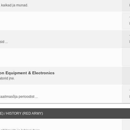
d, kaikad ja munad.
id ...
on Equipment & Electronics
torid jne.
aailmasõja perioodist ...
) / HISTORY (RED ARMY)