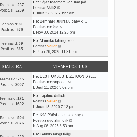
i
s
t
Re: Sõjas teadmata kaduma jää…
t
t
Teemasid:
287
i
t
V
Postitas
Volli2
a
u
Postitusi:
3209
m
p
a
L Juun 27, 2026 9:27 am
v
s
a
o
a
i
t
Re: Bernhard Juursalu päevik,…
s
s
t
Teemasid:
81
i
V
Postitas
otofoto
t
t
a
Postitusi:
579
m
a
L Nov 30, 2024 12:26 pm
p
i
v
a
a
o
t
i
Re: Männiku lahingukool
s
t
Teemasid:
39
s
u
i
V
Postitas
Veiler
t
a
Postitusi:
365
t
s
m
a
N Juun 26, 2025 11:31 pm
p
v
i
t
a
a
o
i
t
s
t
s
i
u
STATISTIKA
VIIMANE POSTITUS
t
a
t
m
s
p
v
i
a
Re: EESTI ÜKSUSTE ZETOONID (E…
t
o
i
Teemasid:
245
t
s
V
Postitas
metsapoole
s
i
Postitusi:
3007
u
t
a
L Juul 11, 2026 3:02 pm
t
m
s
p
a
i
a
Re: Täpiline drillich ...
t
o
t
Teemasid:
171
t
s
V
Postitas
Veiler
s
a
Postitusi:
1602
u
t
a
L Juun 13, 2026 7:12 pm
t
v
s
p
a
i
i
Re: K98 Päästikukaitse ebays
t
o
t
Teemasid:
504
t
i
V
Postitas
uudishimulik
s
a
Postitusi:
4076
u
m
a
N Aug 06, 2026 6:53 pm
t
v
s
a
a
i
i
Re: Leidsin mingi täägi.
t
s
t
Teemasid:
283