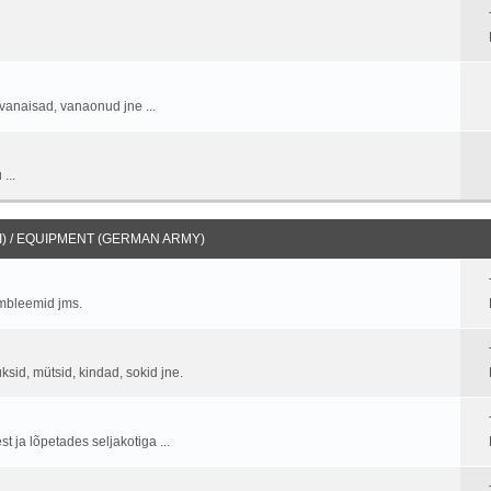
vanaisad, vanaonud jne ...
...
) / EQUIPMENT (GERMAN ARMY)
embleemid jms.
üksid, mütsid, kindad, sokid jne.
 ja lõpetades seljakotiga ...