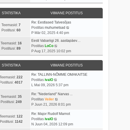
v
t
a
s
a
i
i
s
t
t
i
t
STATISTIKA
VIIMANE POSTITUS
t
a
m
u
p
v
a
s
Re: Eestlased Talvesõjas
o
i
Teemasid:
7
s
t
V
Postitas
muhumetsad
s
i
Postitusi:
60
t
a
P Mär 02, 2025 4:40 pm
t
m
p
a
i
a
Eesti Vabariigi 26. aastapäev…
o
t
Teemasid:
16
t
V
s
Postitas
LoCo
s
a
Postitusi:
89
u
a
t
P Aug 17, 2025 10:02 pm
t
v
s
a
p
i
i
t
t
o
t
i
STATISTIKA
VIIMANE POSTITUS
a
s
u
m
v
t
s
a
Re: TALLINN-NÕMME OMAKAITSE
i
i
Teemasid:
222
V
t
s
Postitas
ivalO
i
t
Postitusi:
4017
a
t
L Mai 09, 2026 5:37 pm
m
u
a
p
a
s
Re: "Nederland" Narvas ...
t
o
Teemasid:
35
s
t
V
Postitas
Veiler
a
s
Postitusi:
249
t
a
P Juun 21, 2026 8:01 pm
v
t
p
a
i
i
o
Re: Major Rudolf Marnot
t
i
t
Teemasid:
122
V
s
Postitas
ivalO
a
m
u
Postitusi:
1142
a
t
N Juun 04, 2026 12:09 pm
v
a
s
a
i