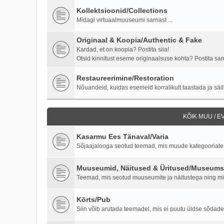
Kollektsioonid/Collections
Midagi virtuaalmuuseumi sarnast ...
Originaal & Koopia/Authentic & Fake
Kardad, et on koopia? Postita siia!
Otsid kinnitust eseme originaalsuse kohta? Postita samu
Restaureerimine/Restoration
Nõuandeid, kuidas esemeid korralikult taastada ja säili
KÕIK MUU / 
Kasarmu Ees Tänaval/Varia
Sõjaajalooga seotud teemad, mis muude kategooriate al
Muuseumid, Näitused & Üritused/Museums,
Teemad, mis seotud muuseumite ja näitustega ning milit
Kõrts/Pub
Siin võib arutada teemadel, mis ei puutu üldse sõdade