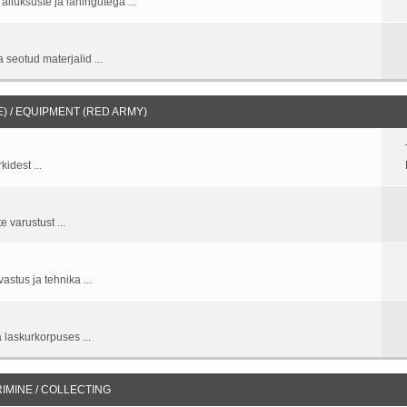
allüksuste ja lahingutega ...
 seotud materjalid ...
 / EQUIPMENT (RED ARMY)
idest ...
 varustust ...
stus ja tehnika ...
 laskurkorpuses ...
IMINE / COLLECTING