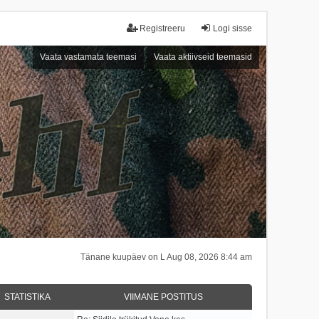
Registreeru
Logi sisse
Vaata vastamata teemasi
Vaata aktiivseid teemasid
Tänane kuupäev on L Aug 08, 2026 8:44 am
STATISTIKA
VIIMANE POSTITUS