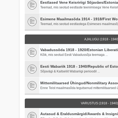
Eestlased Vene Keisririigi Sõjaväes/Estoni
Teemad, mis seotud eestlaste teenimisega Vene Keisriri
Esimene Maailmasõda 1914 - 1918/First Wor
Teemad, mis seotud eestlastega Esimeses maailmasõ
AJALUGU (1918 - 1940)
Vabadussõda 1918 - 1920/Estonian Liberati
Kõik, mis seotud Eesti Vabadussõja teemaga ...
Eesti Wabariik 1918 - 1940/Republic of Esto
Sõjavägi & Kaitseliit Wabariigi perioodil ...
Mittemilitaarsed Ühingud/Nonmilitary Asso
Enne Teist maailmasõda tegutsenud mittemilitaarsed ü
VARUSTUS (1918 - 1940)
Autasud & Eraldusmärgid/Awards & Insign