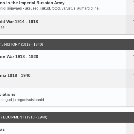
ans in the Imperial Russian Army
igi sõjaväes - üksused, isikud, fotod, varustus, aumärgid jne.
ld War 1914 - 1918
jas
 / HISTORY (1918 - 1940)
on War 1918 - 1920
nia 1918 - 1940
ciations
hingud ja organisatsioonid
 / EQUIPMENT (1918 - 1940)
ias