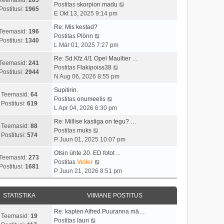
t
i
V
Postitas
skorpion madu
t
a
Postitusi:
1965
u
m
a
E Okt 13, 2025 9:14 pm
p
v
s
a
a
o
i
Re: Mis kestad?
t
s
t
Teemasid:
196
V
s
i
Postitas
Plönn
t
a
Postitusi:
1340
a
t
m
L Mär 01, 2025 7:27 pm
p
v
a
i
a
o
i
Re: Sd.Kfz.4/1 Opel Maultier …
t
t
s
Teemasid:
241
s
V
i
Postitas
Flakipoiss38
a
u
t
Postitusi:
2944
t
a
m
N Aug 06, 2026 8:55 pm
v
s
p
i
a
a
i
t
o
Supitirin.
t
t
s
Teemasid:
64
i
V
s
Postitas
onumeelis
u
a
t
Postitusi:
619
m
a
t
L Apr 04, 2026 6:30 pm
s
v
p
a
a
i
t
i
o
Re: Millise kastiga on tegu? …
s
t
t
Teemasid:
88
V
i
s
Postitas
muks
t
a
u
Postitusi:
574
a
m
t
P Juun 01, 2025 10:07 pm
p
v
s
a
a
i
o
i
t
Otsin ühte 20. ED fotot ...
t
s
t
Teemasid:
273
s
V
i
Postitas
Veiler
a
t
u
Postitusi:
1681
t
a
m
P Juun 21, 2026 8:51 pm
v
p
s
i
a
a
i
o
t
t
t
s
i
s
STATISTIKA
VIIMANE POSTITUS
u
a
t
m
t
s
v
p
a
i
Re: kapten Alfred Puuranna mä…
t
i
o
Teemasid:
19
V
s
t
Postitas
lauri