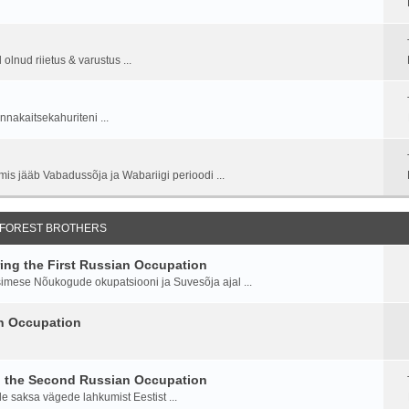
lnud riietus & varustus ...
nnakaitsekahuriteni ...
is jääb Vabadussõja ja Wabariigi perioodi ...
 FOREST BROTHERS
ng the First Russian Occupation
imese Nõukogude okupatsiooni ja Suvesõja ajal ...
an Occupation
g the Second Russian Occupation
saksa vägede lahkumist Eestist ...