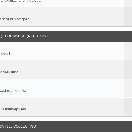
allüksuste ja lahingutega ...
 seotud materjalid ...
 / EQUIPMENT (RED ARMY)
idest ...
 varustust ...
stus ja tehnika ...
 laskurkorpuses ...
IMINE / COLLECTING