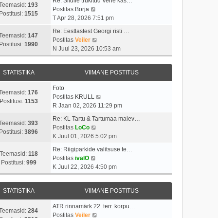
Re: Siidile trükitud Vene kas…
Teemasid:
193
V
Postitas
Borja
Postitusi:
1515
a
T Apr 28, 2026 7:51 pm
a
Re: Eestlastest Georgi risti …
t
Teemasid:
147
V
Postitas
Veiler
a
Postitusi:
1990
a
N Juul 23, 2026 10:53 am
v
a
i
t
i
STATISTIKA
VIIMANE POSTITUS
a
m
v
a
Foto
i
Teemasid:
176
s
V
Postitas
KRULL
i
Postitusi:
1153
t
a
R Jaan 02, 2026 11:29 pm
m
p
a
a
Re: KL Tartu & Tartumaa malev…
o
t
Teemasid:
393
V
s
Postitas
LoCo
s
a
Postitusi:
3896
a
t
K Juul 01, 2026 5:02 pm
t
v
a
p
i
i
Re: Riigiparkide valitsuse te…
t
o
Teemasid:
118
t
V
i
Postitas
ivalO
a
s
Postitusi:
999
u
a
m
K Juul 22, 2026 4:50 pm
v
t
s
a
a
i
i
t
t
s
i
t
STATISTIKA
VIIMANE POSTITUS
a
t
m
u
v
p
a
s
ATR rinnamärk 22. terr. korpu…
i
o
Teemasid:
284
s
t
V
Postitas
Veiler