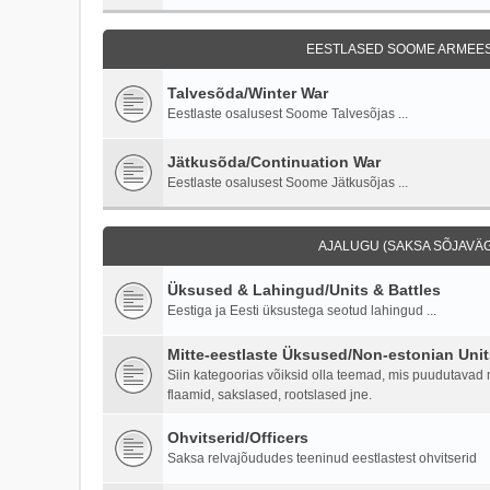
EESTLASED SOOME ARMEES 
Talvesõda/Winter War
Eestlaste osalusest Soome Talvesõjas ...
Jätkusõda/Continuation War
Eestlaste osalusest Soome Jätkusõjas ...
AJALUGU (SAKSA SÕJAVÄG
Üksused & Lahingud/Units & Battles
Eestiga ja Eesti üksustega seotud lahingud ...
Mitte-eestlaste Üksused/Non-estonian Unit
Siin kategoorias võiksid olla teemad, mis puudutavad mi
flaamid, sakslased, rootslased jne.
Ohvitserid/Officers
Saksa relvajõududes teeninud eestlastest ohvitserid