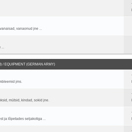
vanaisad, vanaonud jne ...
...
) / EQUIPMENT (GERMAN ARMY)
embleemid jms.
üksid, mütsid, kindad, sokid jne.
 ja lõpetades seljakotiga ...