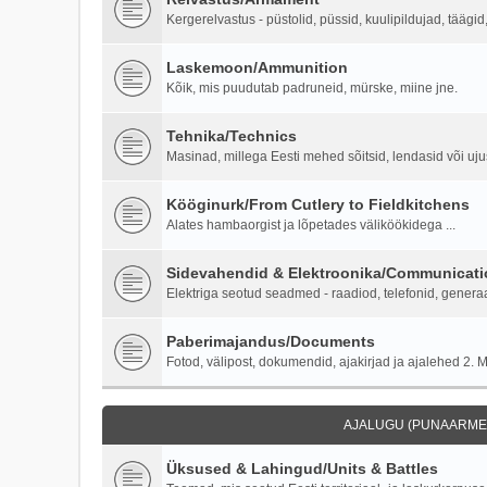
Kergerelvastus - püstolid, püssid, kuulipildujad, täägi
Laskemoon/Ammunition
Kõik, mis puudutab padruneid, mürske, miine jne.
Tehnika/Technics
Masinad, millega Eesti mehed sõitsid, lendasid või ujus
Kööginurk/From Cutlery to Fieldkitchens
Alates hambaorgist ja lõpetades väliköökidega ...
Sidevahendid & Elektroonika/Communicati
Elektriga seotud seadmed - raadiod, telefonid, generaa
Paberimajandus/Documents
Fotod, välipost, dokumendid, ajakirjad ja ajalehed 2. M
AJALUGU (PUNAARMEE
Üksused & Lahingud/Units & Battles