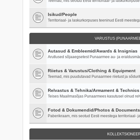
Teemad, mis seotud Eesti territoriaal- ja laskurkorpuse 
Isikud/People
Territoriaal- ja laskurkorpuses teeninud Eesti meestega
VARUSTUS (PUNAARMEE)
Autasud & Embleemid/Awards & Insignias
Arutlused sõjaaegsetest Punaarmee au- ja eraldusmärk
Riietus & Varustus/Clothing & Equipment
Teemad, mis puudutavad Punaarmee riietust ja sõdurite
Relvastus & Tehnika/Armament & Technics
Teises Maailmasõjas Punaarmees kasutusel olnud relva
Fotod & Dokumendid/Photos & Documents
Paberikraam, mis seotud Eesti meestega territoriaal- ja
KOLLEKTSIONEER