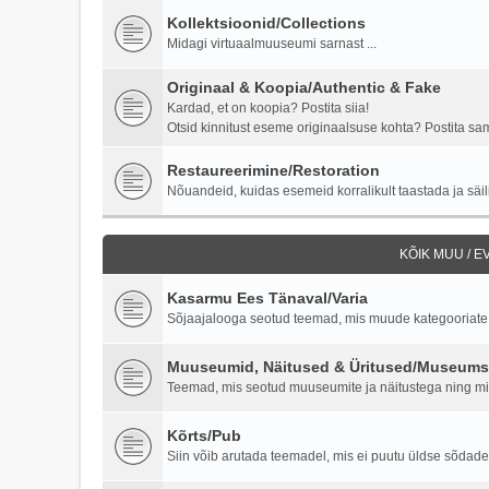
Kollektsioonid/Collections
Midagi virtuaalmuuseumi sarnast ...
Originaal & Koopia/Authentic & Fake
Kardad, et on koopia? Postita siia!
Otsid kinnitust eseme originaalsuse kohta? Postita samu
Restaureerimine/Restoration
Nõuandeid, kuidas esemeid korralikult taastada ja säili
KÕIK MUU / 
Kasarmu Ees Tänaval/Varia
Sõjaajalooga seotud teemad, mis muude kategooriate al
Muuseumid, Näitused & Üritused/Museums,
Teemad, mis seotud muuseumite ja näitustega ning milit
Kõrts/Pub
Siin võib arutada teemadel, mis ei puutu üldse sõdade