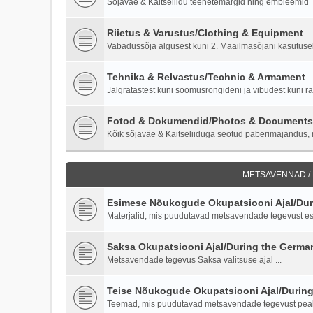
Sõjaväe & Kaitseliidu teenetemärgid ning embleemid
Riietus & Varustus/Clothing & Equipment
Vabadussõja algusest kuni 2. Maailmasõjani kasutusel o
Tehnika & Relvastus/Technic & Armament
Jalgratastest kuni soomusrongideni ja vibudest kuni ra
Fotod & Dokumendid/Photos & Documents
Kõik sõjaväe & Kaitseliiduga seotud paberimajandus, m
METSAVENNAD /
Esimese Nõukogude Okupatsiooni Ajal/Duri
Materjalid, mis puudutavad metsavendade tegevust es
Saksa Okupatsiooni Ajal/During the Germ
Metsavendade tegevus Saksa valitsuse ajal ...
Teise Nõukogude Okupatsiooni Ajal/Durin
Teemad, mis puudutavad metsavendade tegevust peale 