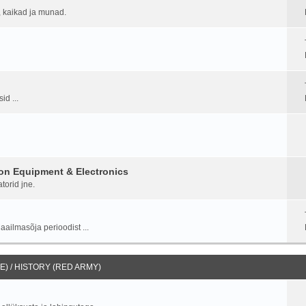
d, kaikad ja munad.
id ...
on Equipment & Electronics
torid jne.
aailmasõja perioodist ...
) / HISTORY (RED ARMY)