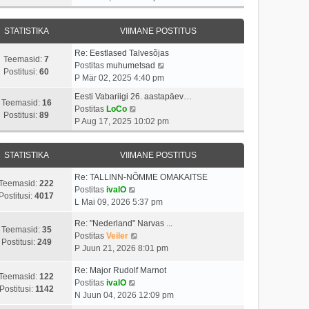
v
t
a
s
a
i
i
s
t
t
i
t
STATISTIKA
VIIMANE POSTITUS
t
a
m
u
p
v
a
s
Re: Eestlased Talvesõjas
o
i
Teemasid:
7
s
t
V
Postitas
muhumetsad
s
i
Postitusi:
60
t
a
P Mär 02, 2025 4:40 pm
t
m
p
a
i
a
Eesti Vabariigi 26. aastapäev…
o
t
Teemasid:
16
t
V
s
Postitas
LoCo
s
a
Postitusi:
89
u
a
t
P Aug 17, 2025 10:02 pm
t
v
s
a
p
i
i
t
t
o
t
i
STATISTIKA
VIIMANE POSTITUS
a
s
u
m
v
t
s
a
Re: TALLINN-NÕMME OMAKAITSE
i
i
Teemasid:
222
V
t
s
Postitas
ivalO
i
t
Postitusi:
4017
a
t
L Mai 09, 2026 5:37 pm
m
u
a
p
a
s
Re: "Nederland" Narvas ...
t
o
Teemasid:
35
s
t
V
Postitas
Veiler
a
s
Postitusi:
249
t
a
P Juun 21, 2026 8:01 pm
v
t
p
a
i
i
o
Re: Major Rudolf Marnot
t
i
t
Teemasid:
122
V
s
Postitas
ivalO
a
m
u
Postitusi:
1142
a
t
N Juun 04, 2026 12:09 pm
v
a
s
a
i