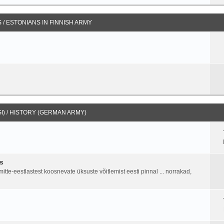
/ ESTONIANS IN FINNISH ARMY
I) / HISTORY (GERMAN ARMY)
s
tte-eestlastest koosnevate üksuste võitlemist eesti pinnal ... norrakad,