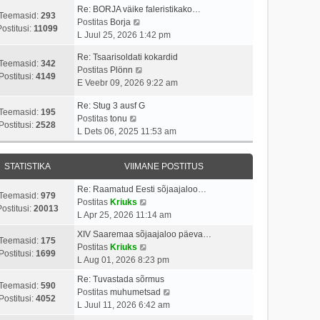
p
v
i
a
Re: BORJA väike faleristikako…
o
i
Teemasid:
293
V
t
s
Postitas
Borja
s
i
Postitusi:
11099
a
u
t
L Juul 25, 2026 1:42 pm
t
m
a
s
p
i
a
Re: Tsaarisoldati kokardid
t
t
o
Teemasid:
342
t
s
V
Postitas
Plönn
a
s
Postitusi:
4149
u
t
a
E Veebr 09, 2026 9:22 am
v
t
s
p
a
i
i
t
o
Re: Stug 3 ausf G
t
i
t
Teemasid:
195
V
s
Postitas
tonu
a
m
u
Postitusi:
2528
a
t
L Dets 06, 2025 11:53 am
v
a
s
a
i
i
s
t
t
t
i
t
STATISTIKA
VIIMANE POSTITUS
a
u
m
p
v
s
a
o
Re: Raamatud Eesti sõjaajaloo…
i
t
Teemasid:
979
s
s
V
Postitas
Kriuks
i
ostitusi:
20013
t
t
a
L Apr 25, 2026 11:14 am
m
p
i
a
a
XIV Saaremaa sõjaajaloo päeva…
o
t
t
Teemasid:
175
s
V
Postitas
Kriuks
s
u
a
Postitusi:
1699
t
a
L Aug 01, 2026 8:23 pm
t
s
v
p
a
i
t
i
Re: Tuvastada sõrmus
o
t
Teemasid:
590
t
i
V
Postitas
muhumetsad
s
a
Postitusi:
4052
u
m
a
L Juul 11, 2026 6:42 am
t
v
s
a
a