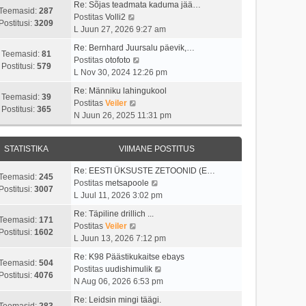
i
s
t
Re: Sõjas teadmata kaduma jää…
t
t
Teemasid:
287
i
t
V
Postitas
Volli2
a
u
Postitusi:
3209
m
p
a
L Juun 27, 2026 9:27 am
v
s
a
o
a
i
t
Re: Bernhard Juursalu päevik,…
s
s
t
Teemasid:
81
i
V
Postitas
otofoto
t
t
a
Postitusi:
579
m
a
L Nov 30, 2024 12:26 pm
p
i
v
a
a
o
t
i
Re: Männiku lahingukool
s
t
Teemasid:
39
s
u
i
V
Postitas
Veiler
t
a
Postitusi:
365
t
s
m
a
N Juun 26, 2025 11:31 pm
p
v
i
t
a
a
o
i
t
s
t
s
i
u
STATISTIKA
VIIMANE POSTITUS
t
a
t
m
s
p
v
i
a
Re: EESTI ÜKSUSTE ZETOONID (E…
t
o
i
Teemasid:
245
t
s
V
Postitas
metsapoole
s
i
Postitusi:
3007
u
t
a
L Juul 11, 2026 3:02 pm
t
m
s
p
a
i
a
Re: Täpiline drillich ...
t
o
t
Teemasid:
171
t
s
V
Postitas
Veiler
s
a
Postitusi:
1602
u
t
a
L Juun 13, 2026 7:12 pm
t
v
s
p
a
i
i
Re: K98 Päästikukaitse ebays
t
o
t
Teemasid:
504
t
i
V
Postitas
uudishimulik
s
a
Postitusi:
4076
u
m
a
N Aug 06, 2026 6:53 pm
t
v
s
a
a
i
i
Re: Leidsin mingi täägi.
t
s
t
Teemasid:
283