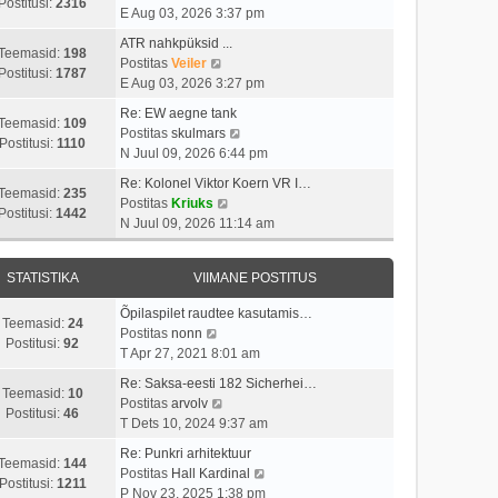
i
s
Postitusi:
2316
t
a
E Aug 03, 2026 3:37 pm
m
t
p
a
a
i
ATR nahkpüksid ...
o
t
Teemasid:
198
s
V
t
Postitas
Veiler
s
a
Postitusi:
1787
t
a
u
E Aug 03, 2026 3:27 pm
t
v
p
a
s
i
i
Re: EW aegne tank
o
t
t
Teemasid:
109
t
i
V
Postitas
skulmars
s
a
Postitusi:
1110
u
m
a
N Juul 09, 2026 6:44 pm
t
v
s
a
a
i
i
Re: Kolonel Viktor Koern VR I…
t
s
t
Teemasid:
235
t
i
V
Postitas
Kriuks
t
a
Postitusi:
1442
u
m
a
N Juul 09, 2026 11:14 am
p
v
s
a
a
o
i
t
s
t
s
i
STATISTIKA
VIIMANE POSTITUS
t
a
t
m
p
v
i
a
Õpilaspilet raudtee kasutamis…
o
i
Teemasid:
24
V
t
s
Postitas
nonn
s
i
Postitusi:
92
a
u
t
T Apr 27, 2021 8:01 am
t
m
a
s
p
i
a
Re: Saksa-eesti 182 Sicherhei…
t
t
o
Teemasid:
10
t
V
s
Postitas
arvolv
a
s
Postitusi:
46
u
a
t
T Dets 10, 2024 9:37 am
v
t
s
a
p
i
i
Re: Punkri arhitektuur
t
t
o
Teemasid:
144
i
t
V
Postitas
Hall Kardinal
a
s
Postitusi:
1211
m
u
a
P Nov 23, 2025 1:38 pm