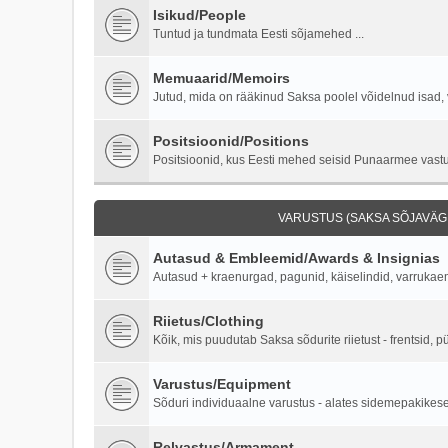
Isikud/People
Tuntud ja tundmata Eesti sõjamehed ...
Memuaarid/Memoirs
Jutud, mida on rääkinud Saksa poolel võidelnud isad, 
Positsioonid/Positions
Positsioonid, kus Eesti mehed seisid Punaarmee vastu 
VARUSTUS (SAKSA SÕJAVÄGI
Autasud & Embleemid/Awards & Insignias
Autasud + kraenurgad, pagunid, käiselindid, varruka
Riietus/Clothing
Kõik, mis puudutab Saksa sõdurite riietust - frentsid, p
Varustus/Equipment
Sõduri individuaalne varustus - alates sidemepakikesest
Relvastus/Armament