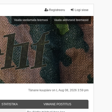
Registreeru
Logi sisse
Vaata vastamata teemasi
Vaata aktiivseid teemasid
Tänane kuupäev on L Aug 08, 2026 3:59 pm
STATISTIKA
VIIMANE POSTITUS