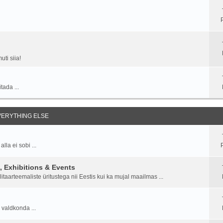
ti siia!
tada ...
EVERYTHING ELSE
la ei sobi ...
P
 Exhibitions & Events
aarteemaliste üritustega nii Eestis kui ka mujal maailmas ...
 valdkonda ...