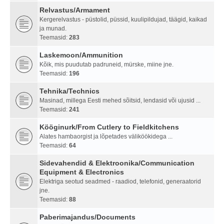
Relvastus/Armament
Kergerelvastus - püstolid, püssid, kuulipildujad, täägid, kaikad
ja munad.
Teemasid:
283
Laskemoon/Ammunition
Kõik, mis puudutab padruneid, mürske, miine jne.
Teemasid:
196
Tehnika/Technics
Masinad, millega Eesti mehed sõitsid, lendasid või ujusid ...
Teemasid:
241
Kööginurk/From Cutlery to Fieldkitchens
Alates hambaorgist ja lõpetades väliköökidega ...
Teemasid:
64
Sidevahendid & Elektroonika/Communication
Equipment & Electronics
Elektriga seotud seadmed - raadiod, telefonid, generaatorid
jne.
Teemasid:
88
Paberimajandus/Documents