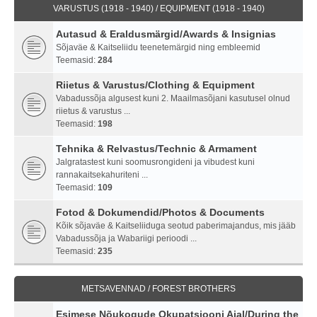
VARUSTUS (1918 - 1940) / EQUIPMENT (1918 - 1940)
Autasud & Eraldusmärgid/Awards & Insignias
Sõjaväe & Kaitseliidu teenetemärgid ning embleemid
Teemasid:
284
Riietus & Varustus/Clothing & Equipment
Vabadussõja algusest kuni 2. Maailmasõjani kasutusel olnud
riietus & varustus ...
Teemasid:
198
Tehnika & Relvastus/Technic & Armament
Jalgratastest kuni soomusrongideni ja vibudest kuni
rannakaitsekahuriteni ...
Teemasid:
109
Fotod & Dokumendid/Photos & Documents
Kõik sõjaväe & Kaitseliiduga seotud paberimajandus, mis jääb
Vabadussõja ja Wabariigi perioodi ...
Teemasid:
235
METSAVENNAD / FOREST BROTHERS
Esimese Nõukogude Okupatsiooni Ajal/During the