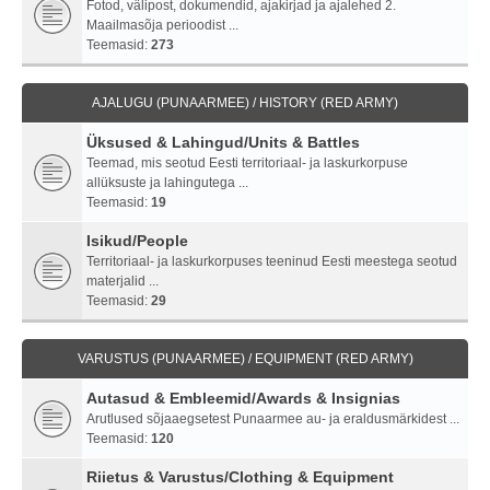
Fotod, välipost, dokumendid, ajakirjad ja ajalehed 2.
Maailmasõja perioodist ...
Teemasid:
273
AJALUGU (PUNAARMEE) / HISTORY (RED ARMY)
Üksused & Lahingud/Units & Battles
Teemad, mis seotud Eesti territoriaal- ja laskurkorpuse
allüksuste ja lahingutega ...
Teemasid:
19
Isikud/People
Territoriaal- ja laskurkorpuses teeninud Eesti meestega seotud
materjalid ...
Teemasid:
29
VARUSTUS (PUNAARMEE) / EQUIPMENT (RED ARMY)
Autasud & Embleemid/Awards & Insignias
Arutlused sõjaaegsetest Punaarmee au- ja eraldusmärkidest ...
Teemasid:
120
Riietus & Varustus/Clothing & Equipment