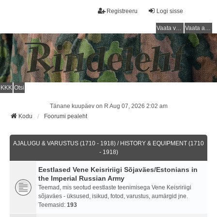
Registreeru
Logi sisse
Vaata vastamata teemasi
Vaata aktiivseid teemasid
KKK
Otsi
Tänane kuupäev on R Aug 07, 2026 2:02 am
Kodu
Foorumi pealeht
AJALUGU & VARUSTUS (1710 - 1918) / HISTORY & EQUIPMENT (1710
- 1918)
Eestlased Vene Keisririigi Sõjaväes/Estonians in
the Imperial Russian Army
Teemad, mis seotud eestlaste teenimisega Vene Keisririigi
sõjaväes - üksused, isikud, fotod, varustus, aumärgid jne.
Teemasid:
193