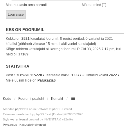
Ma unustasin oma parooli
Mäleta mind
KES ON FOORUMIL
Kokku on
2521
kasutajat foorumil: 0 registreeritud, 0 varjatut ja 2521
külalist (põhineb viimase 15 minuti aktiivsetel kasutajatel)
Kõige rohkem kasutajaid oli korraga foorumil R Okt 03, 2025 7:17 pm, kui
neid oli
37169
.
STATISTIKA
Postitusi kokku
115228
• Teemasid kokku
13377
• Liikmeid kokku
2422
•
Meie uusim liige on
Paluka2ja6
Kodu
Foorumi pealeht
Kontakt
Arendas
phpBB
® Forum Software © phpBB Limited
Estonian translation by phpBB Eesti [Exabot] © 2008*-2020
Style
we_universal
created by INVENTEA & v12mike
Privaatsus
|
Kasutajatingimused