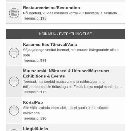
Restaureerimine/Restoration
Nõuandeid, kuidas esemeid korralikult taastada ja säilitada ...
Teemasid:
195
KÕIK MUU / EVERYTHING ELSE
Kasarmu Ees Tänaval/Varia
Sõjaajalooga seotud teemad, mis muude kategooriate alla ei
sobi ...
Teemasid:
979
Muuseumid, Näitused & Üritused/Museums,
Exhibitions & Events
Teemad, mis seotud muuseumite ja näitustega ning
militaarteemaliste üritustega nii Eestis kui ka mujal maailmas ...
Teemasid:
175
Kõrts/Pub
Siin võib arutada teemadel, mis ei puutu üldse sõdade
valdkonda ...
Teemasid:
590
Lingid/Links