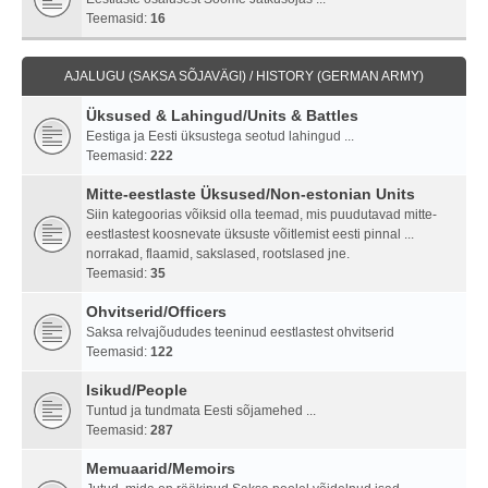
Teemasid:
16
AJALUGU (SAKSA SÕJAVÄGI) / HISTORY (GERMAN ARMY)
Üksused & Lahingud/Units & Battles
Eestiga ja Eesti üksustega seotud lahingud ...
Teemasid:
222
Mitte-eestlaste Üksused/Non-estonian Units
Siin kategoorias võiksid olla teemad, mis puudutavad mitte-
eestlastest koosnevate üksuste võitlemist eesti pinnal ...
norrakad, flaamid, sakslased, rootslased jne.
Teemasid:
35
Ohvitserid/Officers
Saksa relvajõududes teeninud eestlastest ohvitserid
Teemasid:
122
Isikud/People
Tuntud ja tundmata Eesti sõjamehed ...
Teemasid:
287
Memuaarid/Memoirs