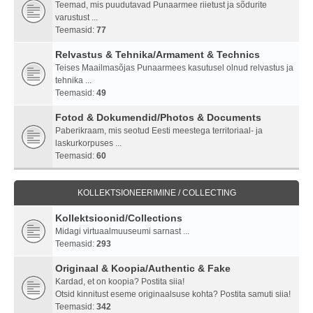
Teemad, mis puudutavad Punaarmee riietust ja sõdurite
varustust ...
Teemasid:
77
Relvastus & Tehnika/Armament & Technics
Teises Maailmasõjas Punaarmees kasutusel olnud relvastus ja
tehnika ...
Teemasid:
49
Fotod & Dokumendid/Photos & Documents
Paberikraam, mis seotud Eesti meestega territoriaal- ja
laskurkorpuses ...
Teemasid:
60
KOLLEKTSIONEERIMINE / COLLECTING
Kollektsioonid/Collections
Midagi virtuaalmuuseumi sarnast ...
Teemasid:
293
Originaal & Koopia/Authentic & Fake
Kardad, et on koopia? Postita siia!
Otsid kinnitust eseme originaalsuse kohta? Postita samuti siia!
Teemasid:
342