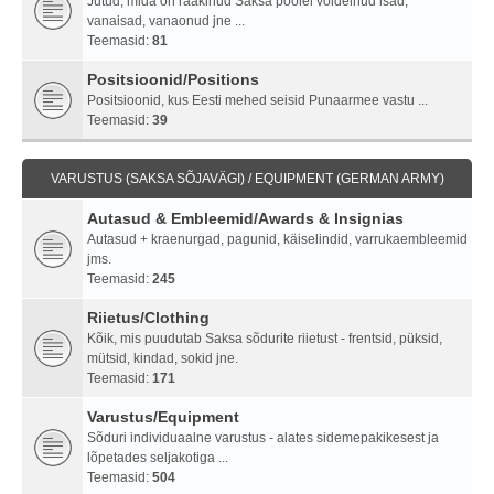
Jutud, mida on rääkinud Saksa poolel võidelnud isad,
vanaisad, vanaonud jne ...
Teemasid:
81
Positsioonid/Positions
Positsioonid, kus Eesti mehed seisid Punaarmee vastu ...
Teemasid:
39
VARUSTUS (SAKSA SÕJAVÄGI) / EQUIPMENT (GERMAN ARMY)
Autasud & Embleemid/Awards & Insignias
Autasud + kraenurgad, pagunid, käiselindid, varrukaembleemid
jms.
Teemasid:
245
Riietus/Clothing
Kõik, mis puudutab Saksa sõdurite riietust - frentsid, püksid,
mütsid, kindad, sokid jne.
Teemasid:
171
Varustus/Equipment
Sõduri individuaalne varustus - alates sidemepakikesest ja
lõpetades seljakotiga ...
Teemasid:
504