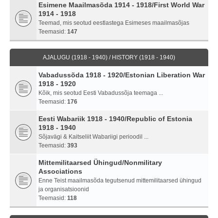
Esimene Maailmasõda 1914 - 1918/First World War
1914 - 1918
Teemad, mis seotud eestlastega Esimeses maailmasõjas
Teemasid:
147
AJALUGU (1918 - 1940) / HISTORY (1918 - 1940)
Vabadussõda 1918 - 1920/Estonian Liberation War
1918 - 1920
Kõik, mis seotud Eesti Vabadussõja teemaga ...
Teemasid:
176
Eesti Wabariik 1918 - 1940/Republic of Estonia
1918 - 1940
Sõjavägi & Kaitseliit Wabariigi perioodil ...
Teemasid:
393
Mittemilitaarsed Ühingud/Nonmilitary
Associations
Enne Teist maailmasõda tegutsenud mittemilitaarsed ühingud
ja organisatsioonid
Teemasid:
118