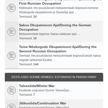
First Russian Occupation
Materjalid, mis puudutavad metsavendade tegevust esimese
Nõukogude okupatsiooni ja Suvesõja ajal ...
Teemasid:
24
Saksa Okupatsiooni Ajal/During the German
Occupation
Metsavendade tegevus Saksa valitsuse ajal ...
Teemasid:
10
Teise Nõukogude Okupatsiooni Ajal/During the
Second Russian Occupation
Teemad, mis puudutavad metsavendade tegevust peale saksa
vägede lahkumist Eestist ...
Teemasid:
144
EESTLASED SOOME ARMEES / ESTONIANS IN FINNISH ARMY
Talvesõda/Winter War
Eestlaste osalusest Soome Talvesõjas ...
Teemasid:
7
Jätkusõda/Continuation War
Eestlaste osalusest Soome Jätkusõjas ...