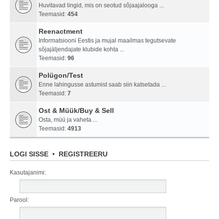
Huvitavad lingid, mis on seotud sõjaajalooga ...
Teemasid:
454
Reenactment
Informatsiooni Eestis ja mujal maailmas tegutsevate
sõjajäljendajate klubide kohta ...
Teemasid:
96
Polügon/Test
Enne lahingusse astumist saab siin katsetada ...
Teemasid:
7
Ost & Müük/Buy & Sell
Osta, müü ja vaheta ...
Teemasid:
4913
LOGI SISSE
•
REGISTREERU
Kasutajanimi:
Parool: