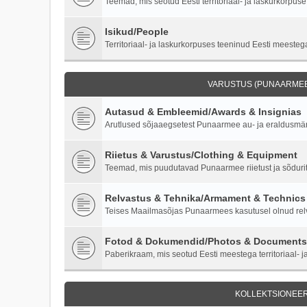
Teemad, mis seotud Eesti territoriaal- ja laskurkorpuse 
Isikud/People
Territoriaal- ja laskurkorpuses teeninud Eesti meestega
VARUSTUS (PUNAARMEE)
Autasud & Embleemid/Awards & Insignias
Arutlused sõjaaegsetest Punaarmee au- ja eraldusmärk
Riietus & Varustus/Clothing & Equipment
Teemad, mis puudutavad Punaarmee riietust ja sõdurite
Relvastus & Tehnika/Armament & Technics
Teises Maailmasõjas Punaarmees kasutusel olnud relva
Fotod & Dokumendid/Photos & Documents
Paberikraam, mis seotud Eesti meestega territoriaal- ja
KOLLEKTSIONEER