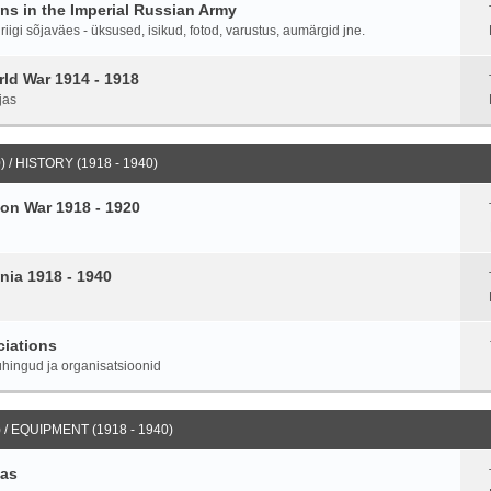
ans in the Imperial Russian Army
igi sõjaväes - üksused, isikud, fotod, varustus, aumärgid jne.
ld War 1914 - 1918
jas
 / HISTORY (1918 - 1940)
on War 1918 - 1920
nia 1918 - 1940
ciations
hingud ja organisatsioonid
 / EQUIPMENT (1918 - 1940)
ias