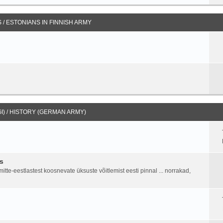
/ ESTONIANS IN FINNISH ARMY
I) / HISTORY (GERMAN ARMY)
s
tte-eestlastest koosnevate üksuste võitlemist eesti pinnal ... norrakad,