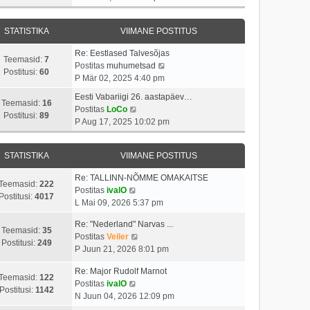
v
t
a
s
a
i
i
s
t
t
i
t
STATISTIKA
VIIMANE POSTITUS
t
a
m
u
p
v
a
s
Re: Eestlased Talvesõjas
o
i
Teemasid:
7
s
t
V
Postitas
muhumetsad
s
i
Postitusi:
60
t
a
P Mär 02, 2025 4:40 pm
t
m
p
a
i
a
Eesti Vabariigi 26. aastapäev…
o
t
Teemasid:
16
t
V
s
Postitas
LoCo
s
a
Postitusi:
89
u
a
t
P Aug 17, 2025 10:02 pm
t
v
s
a
p
i
i
t
t
o
t
i
STATISTIKA
VIIMANE POSTITUS
a
s
u
m
v
t
s
a
Re: TALLINN-NÕMME OMAKAITSE
i
i
Teemasid:
222
V
t
s
Postitas
ivalO
i
t
Postitusi:
4017
a
t
L Mai 09, 2026 5:37 pm
m
u
a
p
a
s
Re: "Nederland" Narvas ...
t
o
Teemasid:
35
s
t
V
Postitas
Veiler
a
s
Postitusi:
249
t
a
P Juun 21, 2026 8:01 pm
v
t
p
a
i
i
o
Re: Major Rudolf Marnot
t
i
t
Teemasid:
122
V
s
Postitas
ivalO
a
m
u
Postitusi:
1142
a
t
N Juun 04, 2026 12:09 pm
v
a
s
a
i