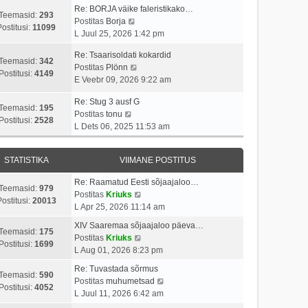
p
v
i
a
Re: BORJA väike faleristikako…
o
i
Teemasid:
293
V
t
s
Postitas
Borja
s
i
Postitusi:
11099
a
u
t
L Juul 25, 2026 1:42 pm
t
m
a
s
p
i
a
Re: Tsaarisoldati kokardid
t
t
o
Teemasid:
342
t
s
V
Postitas
Plönn
a
s
Postitusi:
4149
u
t
a
E Veebr 09, 2026 9:22 am
v
t
s
p
a
i
i
t
o
Re: Stug 3 ausf G
t
i
t
Teemasid:
195
V
s
Postitas
tonu
a
m
u
Postitusi:
2528
a
t
L Dets 06, 2025 11:53 am
v
a
s
a
i
i
s
t
t
t
i
t
STATISTIKA
VIIMANE POSTITUS
a
u
m
p
v
s
a
o
Re: Raamatud Eesti sõjaajaloo…
i
t
Teemasid:
979
s
s
V
Postitas
Kriuks
i
ostitusi:
20013
t
t
a
L Apr 25, 2026 11:14 am
m
p
i
a
a
XIV Saaremaa sõjaajaloo päeva…
o
t
t
Teemasid:
175
s
V
Postitas
Kriuks
s
u
a
Postitusi:
1699
t
a
L Aug 01, 2026 8:23 pm
t
s
v
p
a
i
t
i
Re: Tuvastada sõrmus
o
t
Teemasid:
590
t
i
V
Postitas
muhumetsad
s
a
Postitusi:
4052
u
m
a
L Juul 11, 2026 6:42 am
t
v
s
a
a