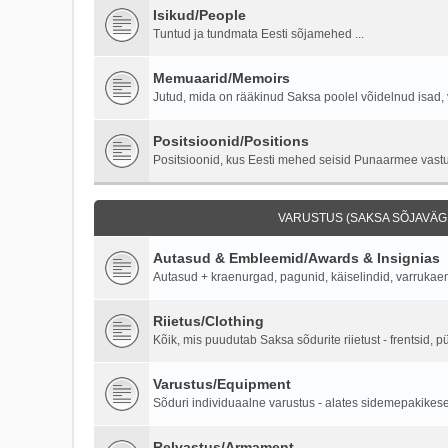
Isikud/People
Tuntud ja tundmata Eesti sõjamehed ...
Memuaarid/Memoirs
Jutud, mida on rääkinud Saksa poolel võidelnud isad, 
Positsioonid/Positions
Positsioonid, kus Eesti mehed seisid Punaarmee vastu 
VARUSTUS (SAKSA SÕJAVÄGI
Autasud & Embleemid/Awards & Insignias
Autasud + kraenurgad, pagunid, käiselindid, varruka
Riietus/Clothing
Kõik, mis puudutab Saksa sõdurite riietust - frentsid, p
Varustus/Equipment
Sõduri individuaalne varustus - alates sidemepakikesest
Relvastus/Armament