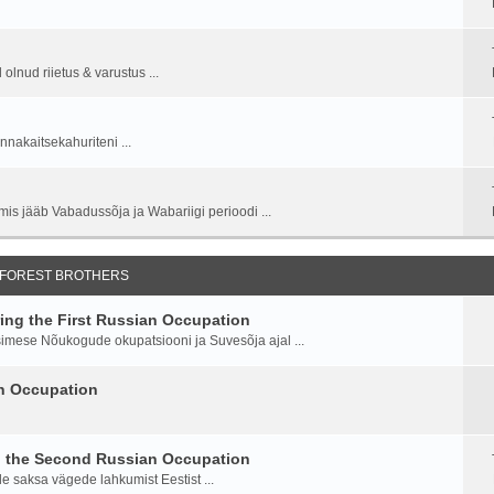
lnud riietus & varustus ...
nnakaitsekahuriteni ...
is jääb Vabadussõja ja Wabariigi perioodi ...
 FOREST BROTHERS
ng the First Russian Occupation
imese Nõukogude okupatsiooni ja Suvesõja ajal ...
an Occupation
g the Second Russian Occupation
saksa vägede lahkumist Eestist ...