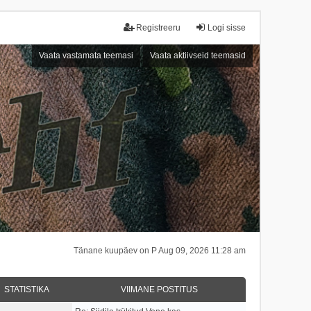
Registreeru
Logi sisse
Vaata vastamata teemasi
Vaata aktiivseid teemasid
Tänane kuupäev on P Aug 09, 2026 11:28 am
STATISTIKA
VIIMANE POSTITUS