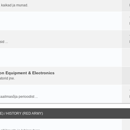
d, kaikad ja munad.
id ...
on Equipment & Electronics
torid jne.
aailmasõja perioodist ...
) / HISTORY (RED ARMY)