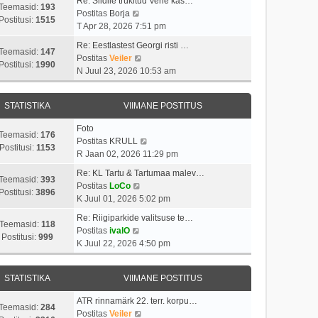
Re: Siidile trükitud Vene kas…
Teemasid:
193
V
Postitas
Borja
Postitusi:
1515
a
T Apr 28, 2026 7:51 pm
a
Re: Eestlastest Georgi risti …
t
Teemasid:
147
V
Postitas
Veiler
a
Postitusi:
1990
a
N Juul 23, 2026 10:53 am
v
a
i
t
i
STATISTIKA
VIIMANE POSTITUS
a
m
v
a
Foto
i
Teemasid:
176
s
V
Postitas
KRULL
i
Postitusi:
1153
t
a
R Jaan 02, 2026 11:29 pm
m
p
a
a
Re: KL Tartu & Tartumaa malev…
o
t
Teemasid:
393
V
s
Postitas
LoCo
s
a
Postitusi:
3896
a
t
K Juul 01, 2026 5:02 pm
t
v
a
p
i
i
Re: Riigiparkide valitsuse te…
t
o
Teemasid:
118
t
V
i
Postitas
ivalO
a
s
Postitusi:
999
u
a
m
K Juul 22, 2026 4:50 pm
v
t
s
a
a
i
i
t
t
s
i
t
STATISTIKA
VIIMANE POSTITUS
a
t
m
u
v
p
a
s
ATR rinnamärk 22. terr. korpu…
i
o
Teemasid:
284
s
t
V
Postitas
Veiler