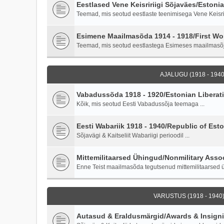
Eestlased Vene Keisririigi Sõjaväes/Estoni
Teemad, mis seotud eestlaste teenimisega Vene Keisriri
Esimene Maailmasõda 1914 - 1918/First Wor
Teemad, mis seotud eestlastega Esimeses maailmasõ
AJALUGU (1918 - 1940)
Vabadussõda 1918 - 1920/Estonian Liberati
Kõik, mis seotud Eesti Vabadussõja teemaga ...
Eesti Wabariik 1918 - 1940/Republic of Esto
Sõjavägi & Kaitseliit Wabariigi perioodil ...
Mittemilitaarsed Ühingud/Nonmilitary Asso
Enne Teist maailmasõda tegutsenud mittemilitaarsed ü
VARUSTUS (1918 - 1940)
Autasud & Eraldusmärgid/Awards & Insign