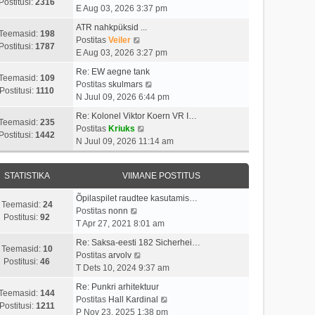
i
s
Postitusi:
2316
t
a
E Aug 03, 2026 3:37 pm
m
t
p
a
a
i
ATR nahkpüksid ...
o
t
Teemasid:
198
s
V
t
Postitas
Veiler
s
a
Postitusi:
1787
t
a
u
E Aug 03, 2026 3:27 pm
t
v
p
a
s
i
i
Re: EW aegne tank
o
t
t
Teemasid:
109
t
i
V
Postitas
skulmars
s
a
Postitusi:
1110
u
m
a
N Juul 09, 2026 6:44 pm
t
v
s
a
a
i
i
Re: Kolonel Viktor Koern VR I…
t
s
t
Teemasid:
235
t
i
V
Postitas
Kriuks
t
a
Postitusi:
1442
u
m
a
N Juul 09, 2026 11:14 am
p
v
s
a
a
o
i
t
s
t
s
i
STATISTIKA
VIIMANE POSTITUS
t
a
t
m
p
v
i
a
Õpilaspilet raudtee kasutamis…
o
i
Teemasid:
24
V
t
s
Postitas
nonn
s
i
Postitusi:
92
a
u
t
T Apr 27, 2021 8:01 am
t
m
a
s
p
i
a
Re: Saksa-eesti 182 Sicherhei…
t
t
o
Teemasid:
10
t
V
s
Postitas
arvolv
a
s
Postitusi:
46
u
a
t
T Dets 10, 2024 9:37 am
v
t
s
a
p
i
i
Re: Punkri arhitektuur
t
t
o
Teemasid:
144
i
t
V
Postitas
Hall Kardinal
a
s
Postitusi:
1211
m
u
a
P Nov 23, 2025 1:38 pm