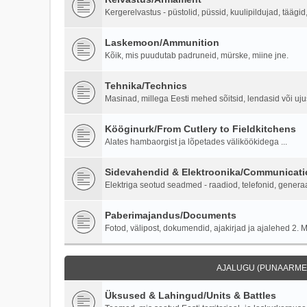
Kergerelvastus - püstolid, püssid, kuulipildujad, täägi
Laskemoon/Ammunition
Kõik, mis puudutab padruneid, mürske, miine jne.
Tehnika/Technics
Masinad, millega Eesti mehed sõitsid, lendasid või ujus
Kööginurk/From Cutlery to Fieldkitchens
Alates hambaorgist ja lõpetades väliköökidega ...
Sidevahendid & Elektroonika/Communicati
Elektriga seotud seadmed - raadiod, telefonid, generaa
Paberimajandus/Documents
Fotod, välipost, dokumendid, ajakirjad ja ajalehed 2. M
AJALUGU (PUNAARMEE
Üksused & Lahingud/Units & Battles