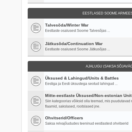
EESTLASED SOOME ARMEES 
Talvesõda/Winter War
Eestlaste osalusest Soome Talvesõjas ...
Jätkusõda/Continuation War
Eestlaste osalusest Soome Jätkusõjas ...
AJALUGU (SAKSA SÕJAVÄG
Üksused & Lahingud/Units & Battles
Eestiga ja Eesti üksustega seotud lahingud ...
Mitte-eestlaste Üksused/Non-estonian Unit
Siin kategoorias võiksid olla teemad, mis puudutavad mi
flaamid, sakslased, rootslased jne.
Ohvitserid/Officers
Saksa relvajõududes teeninud eestlastest ohvitserid