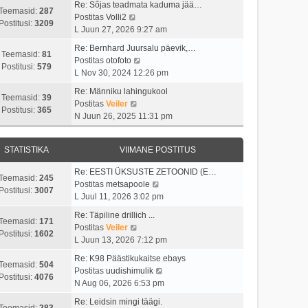
i
s
t
Re: Sõjas teadmata kaduma jää…
t
t
Teemasid:
287
i
t
V
Postitas
Volli2
a
u
Postitusi:
3209
m
p
a
L Juun 27, 2026 9:27 am
v
s
a
o
a
i
t
Re: Bernhard Juursalu päevik,…
s
s
t
Teemasid:
81
i
V
Postitas
otofoto
t
t
a
Postitusi:
579
m
a
L Nov 30, 2024 12:26 pm
p
i
v
a
a
o
t
i
Re: Männiku lahingukool
s
t
Teemasid:
39
s
u
i
V
Postitas
Veiler
t
a
Postitusi:
365
t
s
m
a
N Juun 26, 2025 11:31 pm
p
v
i
t
a
a
o
i
t
s
t
s
i
u
STATISTIKA
VIIMANE POSTITUS
t
a
t
m
s
p
v
i
a
Re: EESTI ÜKSUSTE ZETOONID (E…
t
o
i
Teemasid:
245
t
s
V
Postitas
metsapoole
s
i
Postitusi:
3007
u
t
a
L Juul 11, 2026 3:02 pm
t
m
s
p
a
i
a
Re: Täpiline drillich ...
t
o
t
Teemasid:
171
t
s
V
Postitas
Veiler
s
a
Postitusi:
1602
u
t
a
L Juun 13, 2026 7:12 pm
t
v
s
p
a
i
i
Re: K98 Päästikukaitse ebays
t
o
t
Teemasid:
504
t
i
V
Postitas
uudishimulik
s
a
Postitusi:
4076
u
m
a
N Aug 06, 2026 6:53 pm
t
v
s
a
a
i
i
Re: Leidsin mingi täägi.
t
s
t
Teemasid:
283