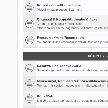
Kollektsioonid/Collections
Midagi virtuaalmuuseumi sarnast ...
Originaal & Koopia/Authentic & Fake
Kardad, et on koopia? Postita siia!
Otsid kinnitust eseme originaalsuse kohta? Postita samu
Restaureerimine/Restoration
Nõuandeid, kuidas esemeid korralikult taastada ja säili
KÕIK MUU / 
Kasarmu Ees Tänaval/Varia
Sõjaajalooga seotud teemad, mis muude kategooriate al
Muuseumid, Näitused & Üritused/Museums,
Teemad, mis seotud muuseumite ja näitustega ning milit
Kõrts/Pub
Siin võib arutada teemadel, mis ei puutu üldse sõdade