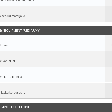
allüksuste ja lahingutega ...
 seotud materjalid ...
 / EQUIPMENT (RED ARMY)
idest ...
 varustust ...
stus ja tehnika ...
 laskurkorpuses ...
IMINE / COLLECTING