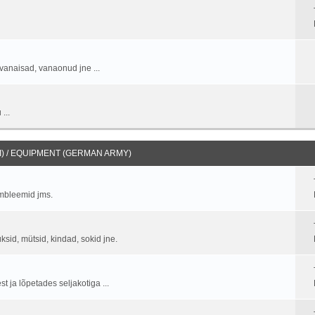
vanaisad, vanaonud jne ...
...
) / EQUIPMENT (GERMAN ARMY)
embleemid jms.
üksid, mütsid, kindad, sokid jne.
 ja lõpetades seljakotiga ...