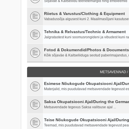
Sõjaväe & Kaitseliidu teenetemärgid ning embleemid
Riietus & Varustus/Clothing & Equipment
Vabadussõja algusest kuni 2. Maailmasõjani kasutusel o
Tehnika & Relvastus/Technic & Armament
Jalgratastest kuni soomusrongideni ja vibudest kuni ra
Fotod & Dokumendid/Photos & Documents
Kõik sõjaväe & Kaitseliiduga seotud paberimajandus, m
METSAVENNAD /
Esimese Nõukogude Okupatsiooni Ajal/Duri
Materjalid, mis puudutavad metsavendade tegevust es
Saksa Okupatsiooni Ajal/During the Germ
Metsavendade tegevus Saksa valitsuse ajal ...
Teise Nõukogude Okupatsiooni Ajal/Durin
Teemad, mis puudutavad metsavendade tegevust peale 