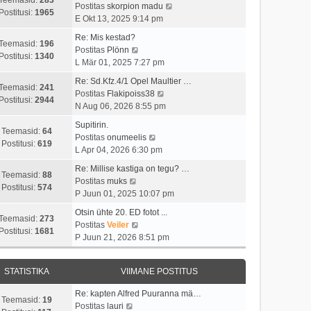
t
i
V
Postitas
skorpion madu
t
a
Postitusi:
1965
u
m
a
E Okt 13, 2025 9:14 pm
p
v
s
a
a
o
i
Re: Mis kestad?
t
s
t
Teemasid:
196
V
s
i
Postitas
Plönn
t
a
Postitusi:
1340
a
t
m
L Mär 01, 2025 7:27 pm
p
v
a
i
a
o
i
Re: Sd.Kfz.4/1 Opel Maultier …
t
t
s
Teemasid:
241
s
V
i
Postitas
Flakipoiss38
a
u
t
Postitusi:
2944
t
a
m
N Aug 06, 2026 8:55 pm
v
s
p
i
a
a
i
t
o
Supitirin.
t
t
s
Teemasid:
64
i
V
s
Postitas
onumeelis
u
a
t
Postitusi:
619
m
a
t
L Apr 04, 2026 6:30 pm
s
v
p
a
a
i
t
i
o
Re: Millise kastiga on tegu? …
s
t
t
Teemasid:
88
V
i
s
Postitas
muks
t
a
u
Postitusi:
574
a
m
t
P Juun 01, 2025 10:07 pm
p
v
s
a
a
i
o
i
t
Otsin ühte 20. ED fotot ...
t
s
t
Teemasid:
273
s
V
i
Postitas
Veiler
a
t
u
Postitusi:
1681
t
a
m
P Juun 21, 2026 8:51 pm
v
p
s
i
a
a
i
o
t
t
t
s
i
s
STATISTIKA
VIIMANE POSTITUS
u
a
t
m
t
s
v
p
a
i
Re: kapten Alfred Puuranna mä…
t
i
o
Teemasid:
19
V
s
t
Postitas
lauri