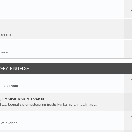
ti siia!
tada ...
EVERYTHING ELSE
la ei sobi ...
P
 Exhibitions & Events
aarteemaliste üritustega nii Eestis kui ka mujal maailmas ...
 valdkonda ...