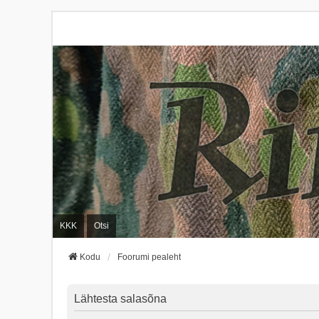
KKK
Otsi
Kodu
Foorumi pealeht
Lähtesta salasõna