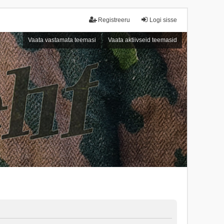
Registreeru
Logi sisse
Vaata vastamata teemasi
Vaata aktiivseid teemasid