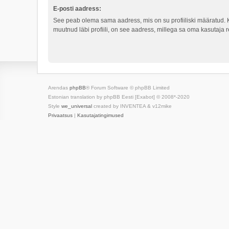
E-posti aadress:
See peab olema sama aadress, mis on su profiiliski määratud. 
muutnud läbi profiili, on see aadress, millega sa oma kasutaja re
Arendas
phpBB
® Forum Software © phpBB Limited
Estonian translation by phpBB Eesti [Exabot] © 2008*-2020
Style
we_universal
created by INVENTEA & v12mike
Privaatsus
|
Kasutajatingimused