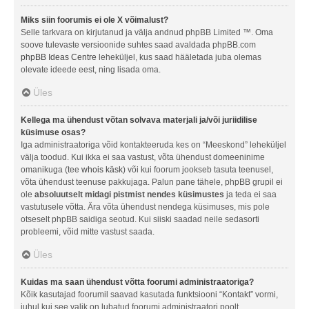
Miks siin foorumis ei ole X võimalust?
Selle tarkvara on kirjutanud ja välja andnud phpBB Limited ™. Oma
soove tulevaste versioonide suhtes saad avaldada phpBB.com
phpBB Ideas Centre
leheküljel, kus saad hääletada juba olemas
olevate ideede eest, ning lisada oma.
Üles
Kellega ma ühendust võtan solvava materjali ja/või juriidilise
küsimuse osas?
Iga administraatoriga võid kontakteeruda kes on “Meeskond” leheküljel
välja toodud. Kui ikka ei saa vastust, võta ühendust domeeninime
omanikuga (tee
whois käsk
) või kui foorum jookseb tasuta teenusel,
võta ühendust teenuse pakkujaga. Palun pane tähele, phpBB grupil ei
ole
absoluutselt midagi pistmist nendes küsimustes
ja teda ei saa
vastutusele võtta. Ära võta ühendust nendega küsimuses, mis pole
otseselt phpBB saidiga seotud. Kui siiski saadad neile sedasorti
probleemi, võid mitte vastust saada.
Üles
Kuidas ma saan ühendust võtta foorumi administraatoriga?
Kõik kasutajad foorumil saavad kasutada funktsiooni “Kontakt” vormi,
juhul kui see valik on lubatud foorumi administraatori poolt.