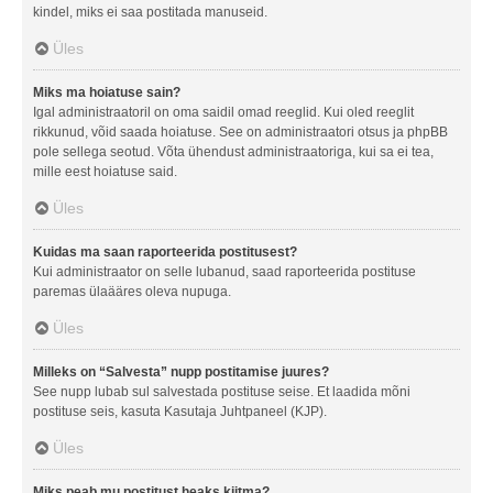
kindel, miks ei saa postitada manuseid.
Üles
Miks ma hoiatuse sain?
Igal administraatoril on oma saidil omad reeglid. Kui oled reeglit
rikkunud, võid saada hoiatuse. See on administraatori otsus ja phpBB
pole sellega seotud. Võta ühendust administraatoriga, kui sa ei tea,
mille eest hoiatuse said.
Üles
Kuidas ma saan raporteerida postitusest?
Kui administraator on selle lubanud, saad raporteerida postituse
paremas ülaääres oleva nupuga.
Üles
Milleks on “Salvesta” nupp postitamise juures?
See nupp lubab sul salvestada postituse seise. Et laadida mõni
postituse seis, kasuta Kasutaja Juhtpaneel (KJP).
Üles
Miks peab mu postitust heaks kiitma?