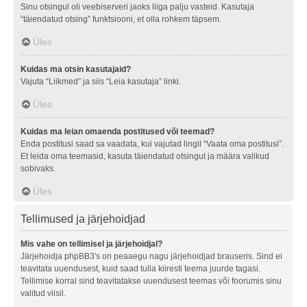
Sinu otsingul oli veebiserveri jaoks liiga palju vasteid. Kasutaja
“täiendatud otsing” funktsiooni, et olla rohkem täpsem.
Üles
Kuidas ma otsin kasutajaid?
Vajuta “Liikmed” ja siis “Leia kasutaja” linki.
Üles
Kuidas ma leian omaenda postitused või teemad?
Enda postitusi saad sa vaadata, kui vajutad lingil “Vaata oma postitusi”.
Et leida oma teemasid, kasuta täiendatud otsingut ja määra valikud
sobivaks.
Üles
Tellimused ja järjehoidjad
Mis vahe on tellimisel ja järjehoidjal?
Järjehoidja phpBB3's on peaaegu nagu järjehoidjad brauseris. Sind ei
teavitata uuendusest, kuid saad tulla kiiresti teema juurde tagasi.
Tellimise korral sind teavitatakse uuendusest teemas või foorumis sinu
valitud viisil.