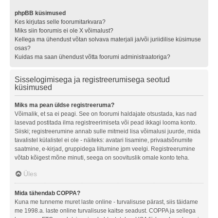
phpBB küsimused
Kes kirjutas selle foorumitarkvara?
Miks siin foorumis ei ole X võimalust?
Kellega ma ühendust võtan solvava materjali ja/või juriidilise küsimuse
osas?
Kuidas ma saan ühendust võtta foorumi administraatoriga?
Sisselogimisega ja registreerumisega seotud
küsimused
Miks ma pean üldse registreeruma?
Võimalik, et sa ei peagi. See on foorumi haldajate otsustada, kas nad
lasevad postitada ilma registreerimiseta või pead ikkagi looma konto.
Siiski; registreerumine annab sulle mitmeid lisa võimalusi juurde, mida
tavalistel külalistel ei ole - näiteks: avatari lisamine, privaatsõnumite
saatmine, e-kirjad, gruppidega liitumine jpm veelgi. Registreerumine
võtab kõigest mõne minuti, seega on soovituslik omale konto teha.
Üles
Mida tähendab COPPA?
Kuna me tunneme muret laste online - turvalisuse pärast, siis täidame
me 1998.a. laste online turvalisuse kaitse seadust. COPPA ja sellega