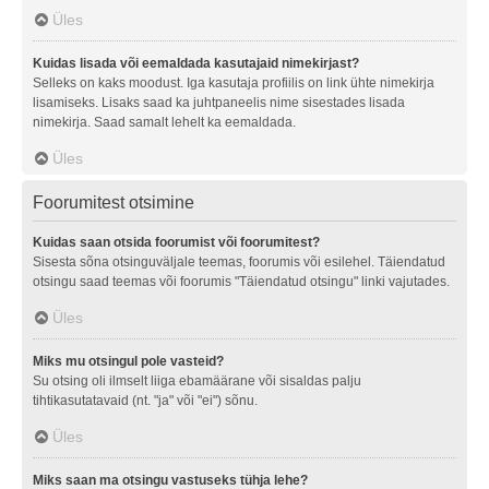
Üles
Kuidas lisada või eemaldada kasutajaid nimekirjast?
Selleks on kaks moodust. Iga kasutaja profiilis on link ühte nimekirja
lisamiseks. Lisaks saad ka juhtpaneelis nime sisestades lisada
nimekirja. Saad samalt lehelt ka eemaldada.
Üles
Foorumitest otsimine
Kuidas saan otsida foorumist või foorumitest?
Sisesta sõna otsinguväljale teemas, foorumis või esilehel. Täiendatud
otsingu saad teemas või foorumis "Täiendatud otsingu" linki vajutades.
Üles
Miks mu otsingul pole vasteid?
Su otsing oli ilmselt liiga ebamäärane või sisaldas palju
tihtikasutatavaid (nt. "ja" või "ei") sõnu.
Üles
Miks saan ma otsingu vastuseks tühja lehe?