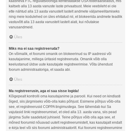
kaasneva FTC regulatsiooniga kehtestatakse USA föderaalseadus, mis
kaitseb alla 13 aasta vanuste laste privaatsust. Meie veebileht ei ole
ette nähtud alla 13 aasta vanustelt lastelt andmete väljameelitamiseks
ning meie kodulehed on üles ehitatud nii, et blokeerida andmete teadlik
vastuvõtt alla 13 aasta vanustelt lastelt alati, kui nõutakse
vanusandmeid.
Üles
Miks ma ei saa registreeruda?
On võimalik, et foorumi omanik on blokeerinud su IP aadressi või
kasutajanime, millega üritasid registreeruda. Omanik võib olla
keelustanud üldse uute kasutajate registreerimise. Võta ühendust
foorum administraatoriga, et saada abi.
Üles
Ma registreerusin, aga ei saa sisse logida!
Kõigepealt kontrolli oma kasutajanime ja parooli. Kui need on kindlasti
õiged, siis järgmiseks võib-olla kaks põhjust. Esimene põhjus võib-olla
see, et registreerusid COPPA tingimustega. See tähendab kui Sa
vajutasid linki registreerumisel, et oled alla 13. aasta vana, siis pead
järgima Sulle saadetuid juhiseid. Teine põhjus võib olla aga see, et
mõned foorumid nõuavad uutelt registreerumistelt, kas kasutajalt endalt
e-kirja teel või siis foorumi administraatorilt. Kui foorumi registreerumine