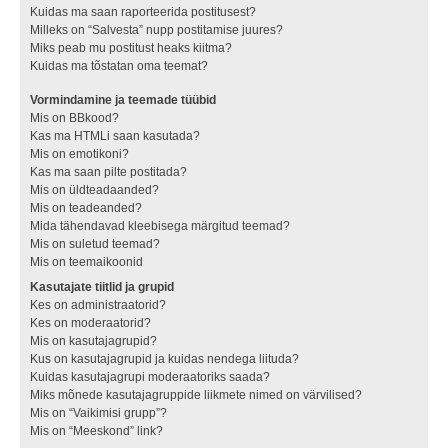
Kuidas ma saan raporteerida postitusest?
Milleks on “Salvesta” nupp postitamise juures?
Miks peab mu postitust heaks kiitma?
Kuidas ma tõstatan oma teemat?
Vormindamine ja teemade tüübid
Mis on BBkood?
Kas ma HTMLi saan kasutada?
Mis on emotikoni?
Kas ma saan pilte postitada?
Mis on üldteadaanded?
Mis on teadeanded?
Mida tähendavad kleebisega märgitud teemad?
Mis on suletud teemad?
Mis on teemaikoonid
Kasutajate tiitlid ja grupid
Kes on administraatorid?
Kes on moderaatorid?
Mis on kasutajagrupid?
Kus on kasutajagrupid ja kuidas nendega liituda?
Kuidas kasutajagrupi moderaatoriks saada?
Miks mõnede kasutajagruppide liikmete nimed on värvilised?
Mis on “Vaikimisi grupp”?
Mis on “Meeskond” link?