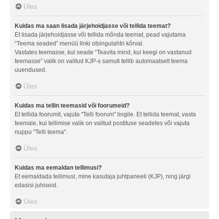
Üles
Kuidas ma saan lisada järjehoidjasse või tellida teemat?
Et lisada järjehoidjasse või tellida mõnda teemat, pead vajutama
“Teema seaded” menüü linki otsingulahtri kõrval.
Vastates teemasse, kui seade “Teavita mind, kui keegi on vastanud
teemasse” valik on valitud KJP-s samuti tellib automaatselt teema
uuendused.
Üles
Kuidas ma tellin teemasid või foorumeid?
Et tellida foorumit, vajuta "Telli foorum" lingile. Et tellida teemat, vasta
teemale, kui tellimise valik on valitud postituse seadetes või vajuta
nuppu "Telli teema".
Üles
Kuidas ma eemaldan tellimusi?
Et eemaldada tellimusi, mine kasutaja juhtpaneeli (KJP), ning järgi
edasisi juhiseid.
Üles