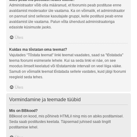
Administraator võib olla määranud, et foorumis peab postituse enne
avaldamist moderaator üle vaatama. Ka on võimalik, et administraator
on pannud sind sellesse kasutajate gruppi, kelle postitusi peab enne
avaldamist üle vaatama. Palun võta ühendust administraatoriga
edasiste küsimuste jaoks.
Üles
Kuidas ma tõstatan oma teemat?
Vajutades “Tõstata teemat” linki teemat vaadates, saad sa "tõstatada"
teema foorumi esimesele lehele. Kui sa seda linki ei näe, on see
moodus ilmselt keelatud või tõstatamiste intervall on veel liiga väike.
Samuti on võimalik teemat tõstatada sellele vastates, kuid jälgi foorumi
reegleid seda tehes.
Üles
Vormindamine ja teemade tüübid
Mis on BBkood?
BBkood on kood, mis põhineb HTMLil ning mis on abiks postitamisel.
Seda saab postitustes keelata. Täpsemad juhised saab lingilt
postitamise lehel.