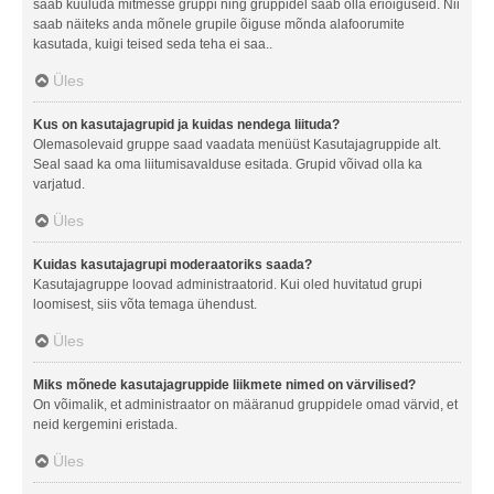
saab kuuluda mitmesse gruppi ning gruppidel saab olla eriõiguseid. Nii
saab näiteks anda mõnele grupile õiguse mõnda alafoorumite
kasutada, kuigi teised seda teha ei saa..
Üles
Kus on kasutajagrupid ja kuidas nendega liituda?
Olemasolevaid gruppe saad vaadata menüüst Kasutajagruppide alt.
Seal saad ka oma liitumisavalduse esitada. Grupid võivad olla ka
varjatud.
Üles
Kuidas kasutajagrupi moderaatoriks saada?
Kasutajagruppe loovad administraatorid. Kui oled huvitatud grupi
loomisest, siis võta temaga ühendust.
Üles
Miks mõnede kasutajagruppide liikmete nimed on värvilised?
On võimalik, et administraator on määranud gruppidele omad värvid, et
neid kergemini eristada.
Üles