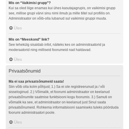
Mis on “Vaikimisi grupp”?
Kui sa oled liige enamas kui ühes kasutajagrupis, on vaikimisi grupp
see, millise grupi värvi sinu nimi ilmub ja mille tiitel sul profiilis on.
Administraator on võib-olla lubanud sul vaikimisi gruppi muuta.
Üles
Mis on “Meeskond” link?
See lehekülg sisaldab infot, näiteks kes on administraatorid ja
moderaatorid ning milliseid foorumeid nad haldavad.
Üles
Privaatsõnumid
Ma ei saa privaatsõnumeid saata!
Siin võib olla kolm põhjust; 1.) Sa ei ole registreerunud ja / või
sisseloginud. 2.) Võimalik, et foorumi administraator on keelanud
privaatsõnumite saatmise funktsiooni kogu foorumis. 3.) Samuti on
võimalik ka see, et administraator on keelanud just Sinul saata
privaatsõnumeid. Rohkema informatsiooni saamiseks tuleks pöörduda
foorumi administraatori poole.
Üles