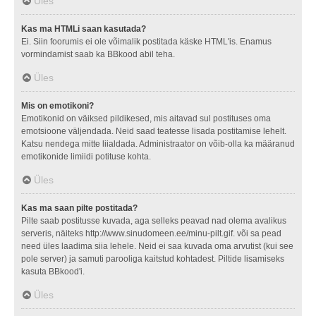
Üles
Kas ma HTMLi saan kasutada?
Ei. Siin foorumis ei ole võimalik postitada käske HTML'is. Enamus
vormindamist saab ka BBkood abil teha.
Üles
Mis on emotikoni?
Emotikonid on väiksed pildikesed, mis aitavad sul postituses oma
emotsioone väljendada. Neid saad teatesse lisada postitamise lehelt.
Katsu nendega mitte liialdada. Administraator on võib-olla ka määranud
emotikonide limiidi potituse kohta.
Üles
Kas ma saan pilte postitada?
Pilte saab postitusse kuvada, aga selleks peavad nad olema avalikus
serveris, näiteks http://www.sinudomeen.ee/minu-pilt.gif. või sa pead
need üles laadima siia lehele. Neid ei saa kuvada oma arvutist (kui see
pole server) ja samuti parooliga kaitstud kohtadest. Piltide lisamiseks
kasuta BBkood'i.
Üles