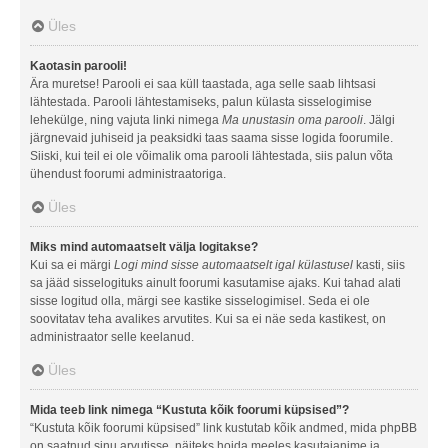
Üles
Kaotasin parooli!
Ära muretse! Parooli ei saa küll taastada, aga selle saab lihtsasi
lähtestada. Parooli lähtestamiseks, palun külasta sisselogimise
lehekülge, ning vajuta linki nimega
Ma unustasin oma parooli
. Jälgi
järgnevaid juhiseid ja peaksidki taas saama sisse logida foorumile.
Siiski, kui teil ei ole võimalik oma parooli lähtestada, siis palun võta
ühendust foorumi administraatoriga.
Üles
Miks mind automaatselt välja logitakse?
Kui sa ei märgi
Logi mind sisse automaatselt igal külastusel
kasti, siis
sa jääd sisselogituks ainult foorumi kasutamise ajaks. Kui tahad alati
sisse logitud olla, märgi see kastike sisselogimisel. Seda ei ole
soovitatav teha avalikes arvutites. Kui sa ei näe seda kastikest, on
administraator selle keelanud.
Üles
Mida teeb link nimega “Kustuta kõik foorumi küpsised”?
“Kustuta kõik foorumi küpsised” link kustutab kõik andmed, mida phpBB
on saatnud sinu arvutisse, näiteks hoida meeles kasutajanime ja