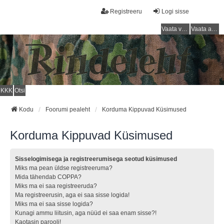
Registreeru
Logi sisse
Vaata vastamata teemasi
Vaata aktiivseid teemasid
KKK
Otsi
Kodu
Foorumi pealeht
Korduma Kippuvad Küsimused
Korduma Kippuvad Küsimused
Sisselogimisega ja registreerumisega seotud küsimused
Miks ma pean üldse registreeruma?
Mida tähendab COPPA?
Miks ma ei saa registreeruda?
Ma registreerusin, aga ei saa sisse logida!
Miks ma ei saa sisse logida?
Kunagi ammu liitusin, aga nüüd ei saa enam sisse?!
Kaotasin parooli!