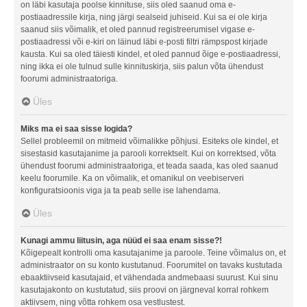
on läbi kasutaja poolse kinnituse, siis oled saanud oma e-
postiaadressile kirja, ning järgi sealseid juhiseid. Kui sa ei ole kirja
saanud siis võimalik, et oled pannud registreerumisel vigase e-
postiaadressi või e-kiri on läinud läbi e-posti filtri rämpspost kirjade
kausta. Kui sa oled täiesti kindel, et oled pannud õige e-postiaadressi,
ning ikka ei ole tulnud sulle kinnituskirja, siis palun võta ühendust
foorumi administraatoriga.
Üles
Miks ma ei saa sisse logida?
Sellel probleemil on mitmeid võimalikke põhjusi. Esiteks ole kindel, et
sisestasid kasutajanime ja parooli korrektselt. Kui on korrektsed, võta
ühendust foorumi administraatoriga, et teada saada, kas oled saanud
keelu foorumile. Ka on võimalik, et omanikul on veebiserveri
konfiguratsioonis viga ja ta peab selle ise lahendama.
Üles
Kunagi ammu liitusin, aga nüüd ei saa enam sisse?!
Kõigepealt kontrolli oma kasutajanime ja paroole. Teine võimalus on, et
administraator on su konto kustutanud. Foorumitel on tavaks kustutada
ebaaktiivseid kasutajaid, et vähendada andmebaasi suurust. Kui sinu
kasutajakonto on kustutatud, siis proovi on järgneval korral rohkem
aktiivsem, ning võtta rohkem osa vestlustest.