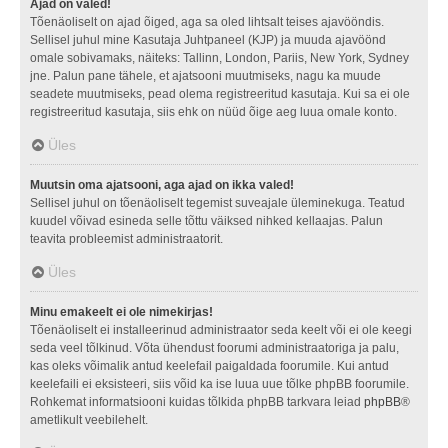
Ajad on valed!
Tõenäoliselt on ajad õiged, aga sa oled lihtsalt teises ajavööndis.
Sellisel juhul mine Kasutaja Juhtpaneel (KJP) ja muuda ajavöönd
omale sobivamaks, näiteks: Tallinn, London, Pariis, New York, Sydney
jne. Palun pane tähele, et ajatsooni muutmiseks, nagu ka muude
seadete muutmiseks, pead olema registreeritud kasutaja. Kui sa ei ole
registreeritud kasutaja, siis ehk on nüüd õige aeg luua omale konto.
Üles
Muutsin oma ajatsooni, aga ajad on ikka valed!
Sellisel juhul on tõenäoliselt tegemist suveajale üleminekuga. Teatud
kuudel võivad esineda selle tõttu väiksed nihked kellaajas. Palun
teavita probleemist administraatorit.
Üles
Minu emakeelt ei ole nimekirjas!
Tõenäoliselt ei installeerinud administraator seda keelt või ei ole keegi
seda veel tõlkinud. Võta ühendust foorumi administraatoriga ja palu,
kas oleks võimalik antud keelefail paigaldada foorumile. Kui antud
keelefaili ei eksisteeri, siis võid ka ise luua uue tõlke phpBB foorumile.
Rohkemat informatsiooni kuidas tõlkida phpBB tarkvara leiad
phpBB
®
ametlikult veebilehelt.