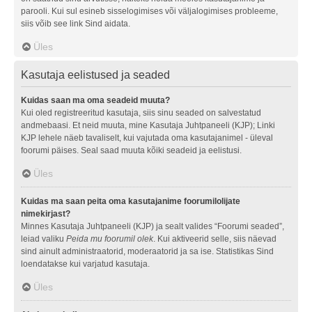
parooli. Kui sul esineb sisselogimises või väljalogimises probleeme,
siis võib see link Sind aidata.
Üles
Kasutaja eelistused ja seaded
Kuidas saan ma oma seadeid muuta?
Kui oled registreeritud kasutaja, siis sinu seaded on salvestatud
andmebaasi. Et neid muuta, mine Kasutaja Juhtpaneeli (KJP); Linki
KJP lehele näeb tavaliselt, kui vajutada oma kasutajanimel - üleval
foorumi päises. Seal saad muuta kõiki seadeid ja eelistusi.
Üles
Kuidas ma saan peita oma kasutajanime foorumilolijate
nimekirjast?
Minnes Kasutaja Juhtpaneeli (KJP) ja sealt valides “Foorumi seaded”,
leiad valiku
Peida mu foorumil olek
. Kui aktiveerid selle, siis näevad
sind ainult administraatorid, moderaatorid ja sa ise. Statistikas Sind
loendatakse kui varjatud kasutaja.
Üles