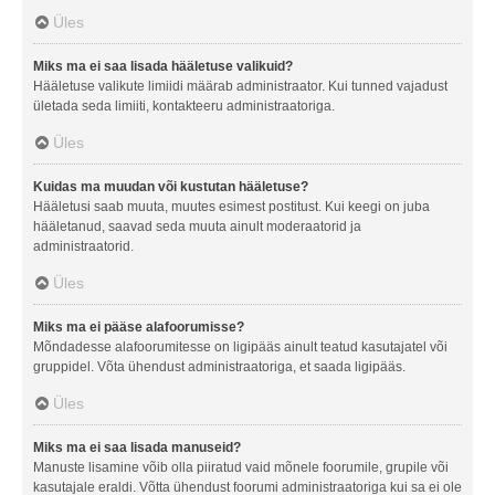
Üles
Miks ma ei saa lisada hääletuse valikuid?
Hääletuse valikute limiidi määrab administraator. Kui tunned vajadust
ületada seda limiiti, kontakteeru administraatoriga.
Üles
Kuidas ma muudan või kustutan hääletuse?
Hääletusi saab muuta, muutes esimest postitust. Kui keegi on juba
hääletanud, saavad seda muuta ainult moderaatorid ja
administraatorid.
Üles
Miks ma ei pääse alafoorumisse?
Mõndadesse alafoorumitesse on ligipääs ainult teatud kasutajatel või
gruppidel. Võta ühendust administraatoriga, et saada ligipääs.
Üles
Miks ma ei saa lisada manuseid?
Manuste lisamine võib olla piiratud vaid mõnele foorumile, grupile või
kasutajale eraldi. Võtta ühendust foorumi administraatoriga kui sa ei ole