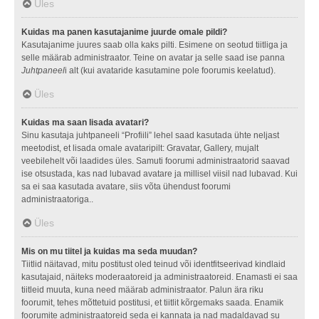
Üles
Kuidas ma panen kasutajanime juurde omale pildi?
Kasutajanime juures saab olla kaks pilti. Esimene on seotud tiitliga ja
selle määrab administraator. Teine on avatar ja selle saad ise panna
Juhtpaneel
i alt (kui avataride kasutamine pole foorumis keelatud).
Üles
Kuidas ma saan lisada avatari?
Sinu kasutaja juhtpaneeli “Profiili” lehel saad kasutada ühte neljast
meetodist, et lisada omale avataripilt: Gravatar, Gallery, mujalt
veebilehelt või laadides üles. Samuti foorumi administraatorid saavad
ise otsustada, kas nad lubavad avatare ja millisel viisil nad lubavad. Kui
sa ei saa kasutada avatare, siis võta ühendust foorumi
administraatoriga..
Üles
Mis on mu tiitel ja kuidas ma seda muudan?
Tiitlid näitavad, mitu postitust oled teinud või identfitseerivad kindlaid
kasutajaid, näiteks moderaatoreid ja administraatoreid. Enamasti ei saa
tiitleid muuta, kuna need määrab administraator. Palun ära riku
foorumit, tehes mõttetuid postitusi, et tiitlit kõrgemaks saada. Enamik
foorumite administraatoreid seda ei kannata ja nad madaldavad su