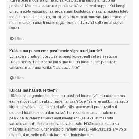
Kui sa pole moderaator, saad sa kustutada ja muuta ainult oma
postitusi. Muutmiseks kasuta postituse kõrval olevat nuppu. Kui keegi
on su teatele vastanud, sa seda enam kustutada ei saa ja muutes tuleb
teate alla kiri selle kohta, millal sa seda viimati muutsid. Moderaatorite
muutmisest enamasti märki ei jää, kuid nad võivad selle omal soovil
lisada.
Üles
Kuidas ma panen oma postitusele signatuuri juurde?
Et lisada signatuuri postitusele, pead kõigepealt selle sisestama
Juhtpaneelis. Peale seda kui signatuur on loodud, siis postituse
valikutes määrama valiku
"Lisa signatuur"
.
Üles
Kuidas ma hääletuse teen?
Hääletuste tegemine on lihte - kui postitad teema (või muudad teema
esimest postitust) peaksid nägema
Hääletuse lisamine
sakki, mis asub
kirjutamisvälja all (kui seda ei näe, siis arvatavasti puuduvad sul
õigused hääletuse algatamiseks). Peaksid sisestama hääletuse
pealkirja ja vähemalt kaks vastusevarianti (selleks, et määrata
vastusevarianti, sisesta see vastavale reale. Hääletusele saab ka
määrata ajalimiidi, 0 tähendab piiramatut aega. Valikvastuste arv võib
olla piiratud, selle määrab foorumi administraator.