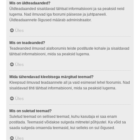
Mis on üldteadaanded?
Üldteadaanded sisaldavad tähtsat informatsiooni ja sa peaksid neid
lugema. Nad ilmuvad iga foorumi päisesse ja juhtpaneeli.
Üldteadaannete õigused määrab administraator.
Üles
Mis on teadeanded?
Teadeanded ilmuvad alafoorumis teiste postituste kohale ja sisaldavad
tähtsat informatsiooni, mida sa peaksid lugema.
Üles
Mida tähendavad kleebisega märgitud teemad?
Kleepsud ilmuvad teadaannete all ja vaid esimesel lehel foorumis. Nad
sisaldavad tihti tähtsat informatsiooni, mida sa peaksid lugema.
Üles
Mis on suletud teemad?
Suletud teemad on sellised teemad, kuhu kasutaja ei saa enam
postitada. Teemasid võidakse sulgeda mitmetel põhjustel. Ka võid sa
saada sulgeda omaenda teemasid, kui selleks on sul õigused.
Üles