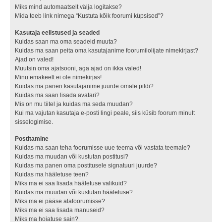
Miks mind automaatselt välja logitakse?
Mida teeb link nimega “Kustuta kõik foorumi küpsised”?
Kasutaja eelistused ja seaded
Kuidas saan ma oma seadeid muuta?
Kuidas ma saan peita oma kasutajanime foorumilolijate nimekirjast?
Ajad on valed!
Muutsin oma ajatsooni, aga ajad on ikka valed!
Minu emakeelt ei ole nimekirjas!
Kuidas ma panen kasutajanime juurde omale pildi?
Kuidas ma saan lisada avatari?
Mis on mu tiitel ja kuidas ma seda muudan?
Kui ma vajutan kasutaja e-posti lingi peale, siis küsib foorum minult
sisselogimise.
Postitamine
Kuidas ma saan teha foorumisse uue teema või vastata teemale?
Kuidas ma muudan või kustutan postitusi?
Kuidas ma panen oma postitusele signatuuri juurde?
Kuidas ma hääletuse teen?
Miks ma ei saa lisada hääletuse valikuid?
Kuidas ma muudan või kustutan hääletuse?
Miks ma ei pääse alafoorumisse?
Miks ma ei saa lisada manuseid?
Miks ma hoiatuse sain?