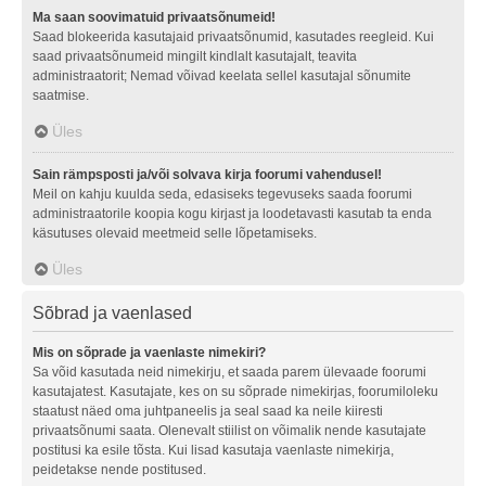
Ma saan soovimatuid privaatsõnumeid!
Saad blokeerida kasutajaid privaatsõnumid, kasutades reegleid. Kui
saad privaatsõnumeid mingilt kindlalt kasutajalt, teavita
administraatorit; Nemad võivad keelata sellel kasutajal sõnumite
saatmise.
Üles
Sain rämpsposti ja/või solvava kirja foorumi vahendusel!
Meil on kahju kuulda seda, edasiseks tegevuseks saada foorumi
administraatorile koopia kogu kirjast ja loodetavasti kasutab ta enda
käsutuses olevaid meetmeid selle lõpetamiseks.
Üles
Sõbrad ja vaenlased
Mis on sõprade ja vaenlaste nimekiri?
Sa võid kasutada neid nimekirju, et saada parem ülevaade foorumi
kasutajatest. Kasutajate, kes on su sõprade nimekirjas, foorumiloleku
staatust näed oma juhtpaneelis ja seal saad ka neile kiiresti
privaatsõnumi saata. Olenevalt stiilist on võimalik nende kasutajate
postitusi ka esile tõsta. Kui lisad kasutaja vaenlaste nimekirja,
peidetakse nende postitused.