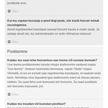
postituste arvu.
Üles
Kui ma vajutan kasutaja e-posti lingi peale, siis küsib foorum minult
sisselogimise.
Ainult registreeritud kasutajad saavad foorumi kaudu e-maile saata. Ja
sedagi ainult siis, kui administraator on selle võimaluse lubanud.
Üles
Postitamine
Kuidas ma saan teha foorumisse uue teema või vastata teemale?
Uue teema postitamiseks kasuta mingis alafoorumis vastavat nuppu
"Uus teema". Vastuse lisamiseks teemasse, vajuta "Vasta" nuppu.
Võimalik, et sul on esmalt vaja registreerida kasutajaks, et saaksid seda
toimi. Nimekirja oma õigustest igas alafoorumis näed all olevas jaluses,
näiteks: Sa saad teha uusi teemasid siin foorumis, Sa saad postitada
siin foorumis manuseid, jne.
Üles
Kuidas ma muudan või kustutan postitusi?