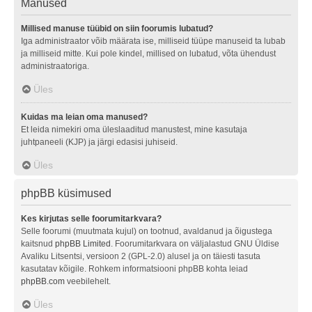
Manused
Millised manuse tüübid on siin foorumis lubatud?
Iga administraator võib määrata ise, milliseid tüüpe manuseid ta lubab
ja milliseid mitte. Kui pole kindel, millised on lubatud, võta ühendust
administraatoriga.
Üles
Kuidas ma leian oma manused?
Et leida nimekiri oma üleslaaditud manustest, mine kasutaja
juhtpaneeli (KJP) ja järgi edasisi juhiseid.
Üles
phpBB küsimused
Kes kirjutas selle foorumitarkvara?
Selle foorumi (muutmata kujul) on tootnud, avaldanud ja õigustega
kaitsnud
phpBB Limited
. Foorumitarkvara on väljalastud GNU Üldise
Avaliku Litsentsi, versioon 2 (GPL-2.0) alusel ja on täiesti tasuta
kasutatav kõigile. Rohkem informatsiooni phpBB kohta leiad
phpBB.com
veebilehelt.
Üles