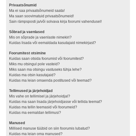
Privaatsõnumid
Ma ei saa privaatsõnumeid saata!
Ma saan soovimatuid privaatsõnumeid!
Sain rämpsposti ja/või solvava kirja foorumi vahendusel!
Sõbrad ja vaenlased
Mis on sõprade ja vaenlaste nimekiri?
Kuidas lisada või eemaldada kasutajaid nimekirjast?
Foorumitest otsimine
Kuidas saan otsida foorumist või foorumitest?
Miks mu otsingul pole vasteid?
Miks saan ma otsingu vastuseks tühja lehe?
Kuidas ma otsin kasutajaid?
Kuidas ma leian omaenda postitused või teemad?
Tellimused ja järjehoidjad
Mis vahe on tellimisel ja järjehoidjal?
Kuidas ma saan lisada järjehoidjasse või tellida teemat?
Kuidas ma tellin teemasid või foorumeid?
Kuidas ma eemaldan tellimusi?
Manused
Millised manuse tüübid on siin foorumis lubatud?
Kuidas ma leian oma manused?