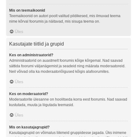
Mis on teemaikoonid
Teemaikoonid on autori poolt valitud pildikesed, mis ilmuvad teema
nime kõrval foorumis ja näitavad, mis sisuga teema on.
Üles
Kasutajate tiitlid ja grupid
Kes on administraatorid?
Administraatorid on auastmelt foorumis kõige kõrgemal. Nad saavad
sättida foorumi väljanägemist ja seadeid ning määrata moderaatoreid.
Neil võivad olla ka moderaatoriõigused kõigis alafoorumites.
Üles
Kes on moderaatorid?
Moderaatorite ülesanne on hoolitseda korra eest foorumis. Nad saavad
kustutada, muuta ja liigutada teemasid.
Üles
Mis on kasutajagrupid?
Kasutajagrupid on võimalus liikmeid gruppidesse jagada. Üks inimene