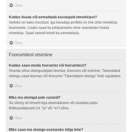
Üles
Kuidas lisada või eemaldada kasutajaid nimekirjast?
Selleks on kaks moodust. Iga kasutaja profiilis on link ühte nimekirja
lisamiseks. Lisaks saad ka juhtpaneelis nime sisestades lisada
nimekirja. Saad samalt lehelt ka eemaldada.
Üles
Foorumitest otsimine
Kuidas saan otsida foorumist või foorumitest?
Sisesta sõna otsinguväljale teemas, foorumis või esilehel. Täiendatud
otsingu saad teemas või foorumis "Täiendatud otsingu" linki vajutades.
Üles
Miks mu otsingul pole vasteid?
Su otsing oli ilmselt liiga ebamäärane või sisaldas palju
tihtikasutatavaid (nt. "ja" või "ei") sõnu.
Üles
Miks saan ma otsingu vastuseks tühja lehe?