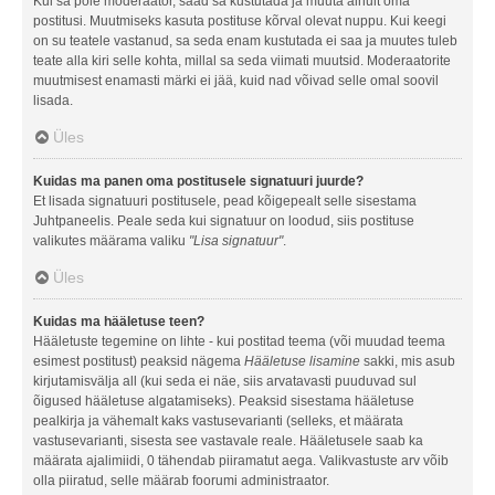
Kui sa pole moderaator, saad sa kustutada ja muuta ainult oma
postitusi. Muutmiseks kasuta postituse kõrval olevat nuppu. Kui keegi
on su teatele vastanud, sa seda enam kustutada ei saa ja muutes tuleb
teate alla kiri selle kohta, millal sa seda viimati muutsid. Moderaatorite
muutmisest enamasti märki ei jää, kuid nad võivad selle omal soovil
lisada.
Üles
Kuidas ma panen oma postitusele signatuuri juurde?
Et lisada signatuuri postitusele, pead kõigepealt selle sisestama
Juhtpaneelis. Peale seda kui signatuur on loodud, siis postituse
valikutes määrama valiku
"Lisa signatuur"
.
Üles
Kuidas ma hääletuse teen?
Hääletuste tegemine on lihte - kui postitad teema (või muudad teema
esimest postitust) peaksid nägema
Hääletuse lisamine
sakki, mis asub
kirjutamisvälja all (kui seda ei näe, siis arvatavasti puuduvad sul
õigused hääletuse algatamiseks). Peaksid sisestama hääletuse
pealkirja ja vähemalt kaks vastusevarianti (selleks, et määrata
vastusevarianti, sisesta see vastavale reale. Hääletusele saab ka
määrata ajalimiidi, 0 tähendab piiramatut aega. Valikvastuste arv võib
olla piiratud, selle määrab foorumi administraator.