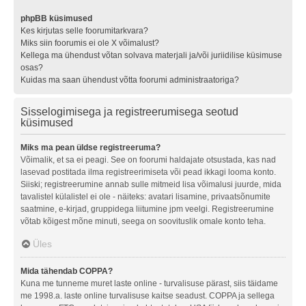
phpBB küsimused
Kes kirjutas selle foorumitarkvara?
Miks siin foorumis ei ole X võimalust?
Kellega ma ühendust võtan solvava materjali ja/või juriidilise küsimuse
osas?
Kuidas ma saan ühendust võtta foorumi administraatoriga?
Sisselogimisega ja registreerumisega seotud
küsimused
Miks ma pean üldse registreeruma?
Võimalik, et sa ei peagi. See on foorumi haldajate otsustada, kas nad
lasevad postitada ilma registreerimiseta või pead ikkagi looma konto.
Siiski; registreerumine annab sulle mitmeid lisa võimalusi juurde, mida
tavalistel külalistel ei ole - näiteks: avatari lisamine, privaatsõnumite
saatmine, e-kirjad, gruppidega liitumine jpm veelgi. Registreerumine
võtab kõigest mõne minuti, seega on soovituslik omale konto teha.
Üles
Mida tähendab COPPA?
Kuna me tunneme muret laste online - turvalisuse pärast, siis täidame
me 1998.a. laste online turvalisuse kaitse seadust. COPPA ja sellega