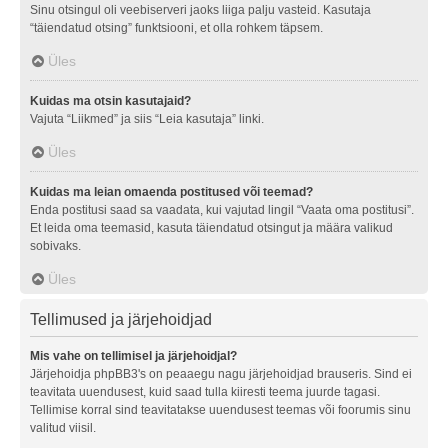
Sinu otsingul oli veebiserveri jaoks liiga palju vasteid. Kasutaja
“täiendatud otsing” funktsiooni, et olla rohkem täpsem.
Üles
Kuidas ma otsin kasutajaid?
Vajuta “Liikmed” ja siis “Leia kasutaja” linki.
Üles
Kuidas ma leian omaenda postitused või teemad?
Enda postitusi saad sa vaadata, kui vajutad lingil “Vaata oma postitusi”.
Et leida oma teemasid, kasuta täiendatud otsingut ja määra valikud
sobivaks.
Üles
Tellimused ja järjehoidjad
Mis vahe on tellimisel ja järjehoidjal?
Järjehoidja phpBB3's on peaaegu nagu järjehoidjad brauseris. Sind ei
teavitata uuendusest, kuid saad tulla kiiresti teema juurde tagasi.
Tellimise korral sind teavitatakse uuendusest teemas või foorumis sinu
valitud viisil.