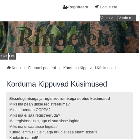
Registreeru
Logi sisse
Vaata vastamata teemasi
Vaata aktiivseid teemasid
KKK
Otsi
Kodu
Foorumi pealeht
Korduma Kippuvad Küsimused
Korduma Kippuvad Küsimused
Sisselogimisega ja registreerumisega seotud küsimused
Miks ma pean üldse registreeruma?
Mida tähendab COPPA?
Miks ma ei saa registreeruda?
Ma registreerusin, aga ei saa sisse logida!
Miks ma ei saa sisse logida?
Kunagi ammu liitusin, aga nüüd ei saa enam sisse?!
Kaotasin parooli!