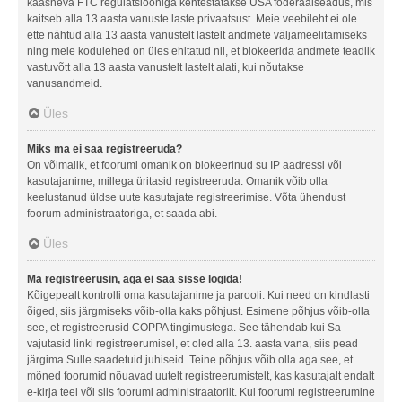
kaasneva FTC regulatsiooniga kehtestatakse USA föderaalseadus, mis
kaitseb alla 13 aasta vanuste laste privaatsust. Meie veebileht ei ole
ette nähtud alla 13 aasta vanustelt lastelt andmete väljameelitamiseks
ning meie kodulehed on üles ehitatud nii, et blokeerida andmete teadlik
vastuvõtt alla 13 aasta vanustelt lastelt alati, kui nõutakse
vanusandmeid.
Üles
Miks ma ei saa registreeruda?
On võimalik, et foorumi omanik on blokeerinud su IP aadressi või
kasutajanime, millega üritasid registreeruda. Omanik võib olla
keelustanud üldse uute kasutajate registreerimise. Võta ühendust
foorum administraatoriga, et saada abi.
Üles
Ma registreerusin, aga ei saa sisse logida!
Kõigepealt kontrolli oma kasutajanime ja parooli. Kui need on kindlasti
õiged, siis järgmiseks võib-olla kaks põhjust. Esimene põhjus võib-olla
see, et registreerusid COPPA tingimustega. See tähendab kui Sa
vajutasid linki registreerumisel, et oled alla 13. aasta vana, siis pead
järgima Sulle saadetuid juhiseid. Teine põhjus võib olla aga see, et
mõned foorumid nõuavad uutelt registreerumistelt, kas kasutajalt endalt
e-kirja teel või siis foorumi administraatorilt. Kui foorumi registreerumine