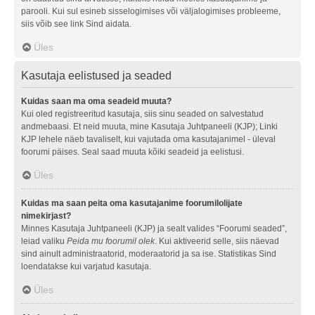
parooli. Kui sul esineb sisselogimises või väljalogimises probleeme,
siis võib see link Sind aidata.
Üles
Kasutaja eelistused ja seaded
Kuidas saan ma oma seadeid muuta?
Kui oled registreeritud kasutaja, siis sinu seaded on salvestatud
andmebaasi. Et neid muuta, mine Kasutaja Juhtpaneeli (KJP); Linki
KJP lehele näeb tavaliselt, kui vajutada oma kasutajanimel - üleval
foorumi päises. Seal saad muuta kõiki seadeid ja eelistusi.
Üles
Kuidas ma saan peita oma kasutajanime foorumilolijate
nimekirjast?
Minnes Kasutaja Juhtpaneeli (KJP) ja sealt valides “Foorumi seaded”,
leiad valiku
Peida mu foorumil olek
. Kui aktiveerid selle, siis näevad
sind ainult administraatorid, moderaatorid ja sa ise. Statistikas Sind
loendatakse kui varjatud kasutaja.
Üles