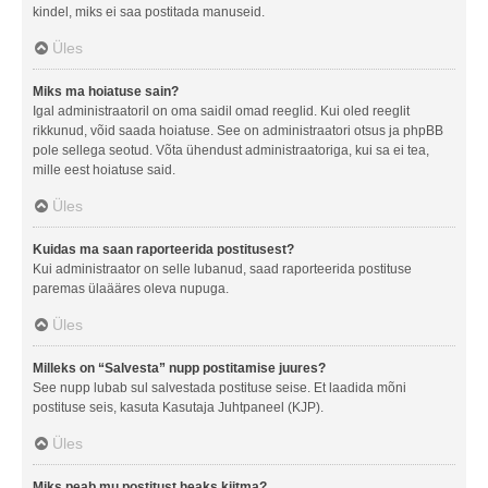
kindel, miks ei saa postitada manuseid.
Üles
Miks ma hoiatuse sain?
Igal administraatoril on oma saidil omad reeglid. Kui oled reeglit
rikkunud, võid saada hoiatuse. See on administraatori otsus ja phpBB
pole sellega seotud. Võta ühendust administraatoriga, kui sa ei tea,
mille eest hoiatuse said.
Üles
Kuidas ma saan raporteerida postitusest?
Kui administraator on selle lubanud, saad raporteerida postituse
paremas ülaääres oleva nupuga.
Üles
Milleks on “Salvesta” nupp postitamise juures?
See nupp lubab sul salvestada postituse seise. Et laadida mõni
postituse seis, kasuta Kasutaja Juhtpaneel (KJP).
Üles
Miks peab mu postitust heaks kiitma?