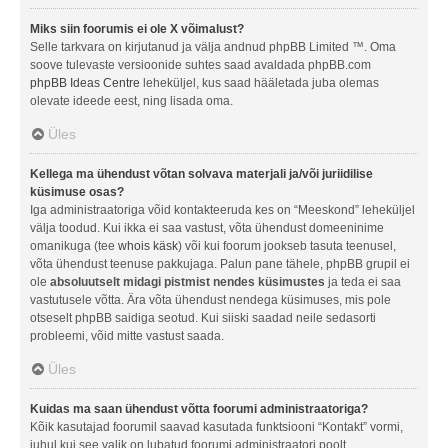
Miks siin foorumis ei ole X võimalust?
Selle tarkvara on kirjutanud ja välja andnud phpBB Limited ™. Oma
soove tulevaste versioonide suhtes saad avaldada phpBB.com
phpBB Ideas Centre
leheküljel, kus saad hääletada juba olemas
olevate ideede eest, ning lisada oma.
Üles
Kellega ma ühendust võtan solvava materjali ja/või juriidilise
küsimuse osas?
Iga administraatoriga võid kontakteeruda kes on “Meeskond” leheküljel
välja toodud. Kui ikka ei saa vastust, võta ühendust domeeninime
omanikuga (tee
whois käsk
) või kui foorum jookseb tasuta teenusel,
võta ühendust teenuse pakkujaga. Palun pane tähele, phpBB grupil ei
ole
absoluutselt midagi pistmist nendes küsimustes
ja teda ei saa
vastutusele võtta. Ära võta ühendust nendega küsimuses, mis pole
otseselt phpBB saidiga seotud. Kui siiski saadad neile sedasorti
probleemi, võid mitte vastust saada.
Üles
Kuidas ma saan ühendust võtta foorumi administraatoriga?
Kõik kasutajad foorumil saavad kasutada funktsiooni “Kontakt” vormi,
juhul kui see valik on lubatud foorumi administraatori poolt.