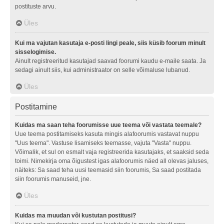
postituste arvu.
Üles
Kui ma vajutan kasutaja e-posti lingi peale, siis küsib foorum minult
sisselogimise.
Ainult registreeritud kasutajad saavad foorumi kaudu e-maile saata. Ja
sedagi ainult siis, kui administraator on selle võimaluse lubanud.
Üles
Postitamine
Kuidas ma saan teha foorumisse uue teema või vastata teemale?
Uue teema postitamiseks kasuta mingis alafoorumis vastavat nuppu
"Uus teema". Vastuse lisamiseks teemasse, vajuta "Vasta" nuppu.
Võimalik, et sul on esmalt vaja registreerida kasutajaks, et saaksid seda
toimi. Nimekirja oma õigustest igas alafoorumis näed all olevas jaluses,
näiteks: Sa saad teha uusi teemasid siin foorumis, Sa saad postitada
siin foorumis manuseid, jne.
Üles
Kuidas ma muudan või kustutan postitusi?