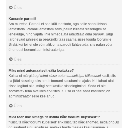
Üles
Kaotasin parooli!
Ära muretse! Parooli ei saa küll taastada, aga selle saab lihtsasi
lähtestada. Parooli lähtestamiseks, palun külasta sisselogimise
lehekülge, ning vajuta linki nimega
Ma unustasin oma parooli
. Jälgi
järgnevaid juhiseid ja peaksidki taas saama sisse logida foorumile.
Siiski, kui teil ei ole võimalik oma parooli lähtestada, siis palun võta
ühendust foorumi administraatoriga.
Üles
Miks mind automaatselt välja logitakse?
Kui sa ei märgi
Logi mind sisse automaatselt igal külastusel
kasti, siis
sa jääd sisselogituks ainult foorumi kasutamise ajaks. Kui tahad alati
sisse logitud olla, märgi see kastike sisselogimisel. Seda ei ole
soovitatav teha avalikes arvutites. Kui sa ei näe seda kastikest, on
administraator selle keelanud.
Üles
Mida teeb link nimega “Kustuta kõik foorumi küpsised”?
“Kustuta kõik foorumi küpsised” link kustutab kõik andmed, mida phpBB
on saatnud sinu arvutisse, näiteks hoida meeles kasutajanime ja