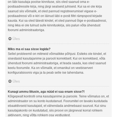
on läbi kasutaja poolse kinnituse, siis oled saanud oma e-
postiaadressile kirja, ning järgi sealseid juhiseid. Kui sa ei ole kirja
saanud siis võimalik, et oled pannud registreerumisel vigase e-
postiaadressi või e-kiri on läinud läbi e-posti filtri rämpspost kirjade
kausta. Kui sa oled täiesti kindel, et oled pannud õige e-postiaadressi,
ning ikka ei ole tulnud sulle kinnituskirja, siis palun võta ühendust
foorumi administraatoriga.
Üles
Miks ma ei saa sisse logida?
Sellel probleemil on mitmeid võimalikke põhjusi. Esiteks ole kindel, et
sisestasid kasutajanime ja parooli korrektselt. Kui on korrektsed, võta
ühendust foorumi administraatoriga, et teada saada, kas oled saanud
keelu foorumile. Ka on võimalik, et omanikul on veebiserveri
konfiguratsioonis viga ja ta peab selle ise lahendama.
Üles
Kunagi ammu liitusin, aga nüüd ei saa enam sisse?!
Kõigepealt kontrolli oma kasutajanime ja paroole. Teine võimalus on, et
administraator on su konto kustutanud. Foorumitel on tavaks kustutada
ebaaktiivseid kasutajaid, et vähendada andmebaasi suurust. Kui sinu
kasutajakonto on kustutatud, siis proovi on järgneval korral rohkem
aktiivsem, ning võtta rohkem osa vestlustest.