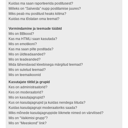
Kuidas ma saan raporteerida postitusest?
Milleks on “Salvesta” nupp postitamise juures?
Miks peab mu postitust heaks kiitma?
Kuidas ma tõstatan oma teemat?
Vormindamine ja teemade tüübid
Mis on BBkood?
Kas ma HTMLi saan kasutada?
Mis on emotikoni?
Kas ma saan pilte postitada?
Mis on üldteadaanded?
Mis on teadeanded?
Mida tähendavad kleebisega märgitud teemad?
Mis on suletud teemad?
Mis on teemaikoonid
Kasutajate tiitlid ja grupid
Kes on administraatorid?
Kes on moderaatorid?
Mis on kasutajagrupid?
Kus on kasutajagrupid ja kuidas nendega liituda?
Kuidas kasutajagrupi moderaatoriks saada?
Miks mõnede kasutajagruppide liikmete nimed on värvilised?
Mis on “Vaikimisi grupp”?
Mis on “Meeskond” link?