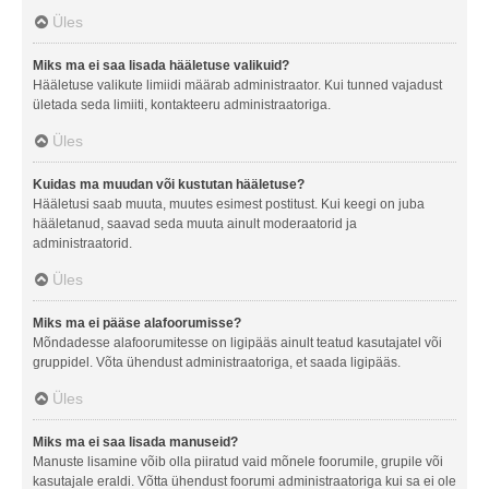
Üles
Miks ma ei saa lisada hääletuse valikuid?
Hääletuse valikute limiidi määrab administraator. Kui tunned vajadust
ületada seda limiiti, kontakteeru administraatoriga.
Üles
Kuidas ma muudan või kustutan hääletuse?
Hääletusi saab muuta, muutes esimest postitust. Kui keegi on juba
hääletanud, saavad seda muuta ainult moderaatorid ja
administraatorid.
Üles
Miks ma ei pääse alafoorumisse?
Mõndadesse alafoorumitesse on ligipääs ainult teatud kasutajatel või
gruppidel. Võta ühendust administraatoriga, et saada ligipääs.
Üles
Miks ma ei saa lisada manuseid?
Manuste lisamine võib olla piiratud vaid mõnele foorumile, grupile või
kasutajale eraldi. Võtta ühendust foorumi administraatoriga kui sa ei ole