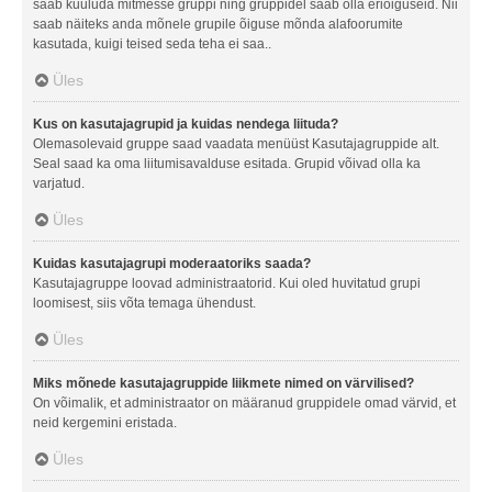
saab kuuluda mitmesse gruppi ning gruppidel saab olla eriõiguseid. Nii
saab näiteks anda mõnele grupile õiguse mõnda alafoorumite
kasutada, kuigi teised seda teha ei saa..
Üles
Kus on kasutajagrupid ja kuidas nendega liituda?
Olemasolevaid gruppe saad vaadata menüüst Kasutajagruppide alt.
Seal saad ka oma liitumisavalduse esitada. Grupid võivad olla ka
varjatud.
Üles
Kuidas kasutajagrupi moderaatoriks saada?
Kasutajagruppe loovad administraatorid. Kui oled huvitatud grupi
loomisest, siis võta temaga ühendust.
Üles
Miks mõnede kasutajagruppide liikmete nimed on värvilised?
On võimalik, et administraator on määranud gruppidele omad värvid, et
neid kergemini eristada.
Üles