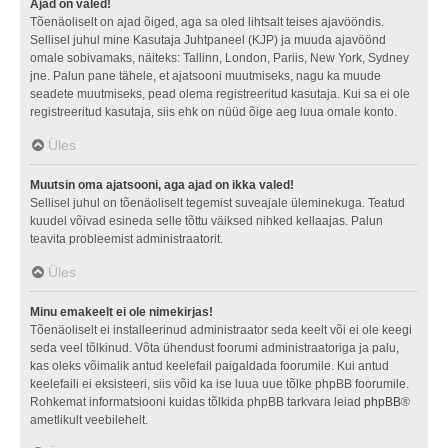
Ajad on valed!
Tõenäoliselt on ajad õiged, aga sa oled lihtsalt teises ajavööndis.
Sellisel juhul mine Kasutaja Juhtpaneel (KJP) ja muuda ajavöönd
omale sobivamaks, näiteks: Tallinn, London, Pariis, New York, Sydney
jne. Palun pane tähele, et ajatsooni muutmiseks, nagu ka muude
seadete muutmiseks, pead olema registreeritud kasutaja. Kui sa ei ole
registreeritud kasutaja, siis ehk on nüüd õige aeg luua omale konto.
Üles
Muutsin oma ajatsooni, aga ajad on ikka valed!
Sellisel juhul on tõenäoliselt tegemist suveajale üleminekuga. Teatud
kuudel võivad esineda selle tõttu väiksed nihked kellaajas. Palun
teavita probleemist administraatorit.
Üles
Minu emakeelt ei ole nimekirjas!
Tõenäoliselt ei installeerinud administraator seda keelt või ei ole keegi
seda veel tõlkinud. Võta ühendust foorumi administraatoriga ja palu,
kas oleks võimalik antud keelefail paigaldada foorumile. Kui antud
keelefaili ei eksisteeri, siis võid ka ise luua uue tõlke phpBB foorumile.
Rohkemat informatsiooni kuidas tõlkida phpBB tarkvara leiad
phpBB
®
ametlikult veebilehelt.