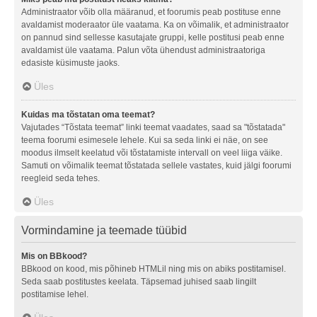
Administraator võib olla määranud, et foorumis peab postituse enne
avaldamist moderaator üle vaatama. Ka on võimalik, et administraator
on pannud sind sellesse kasutajate gruppi, kelle postitusi peab enne
avaldamist üle vaatama. Palun võta ühendust administraatoriga
edasiste küsimuste jaoks.
Üles
Kuidas ma tõstatan oma teemat?
Vajutades “Tõstata teemat” linki teemat vaadates, saad sa "tõstatada"
teema foorumi esimesele lehele. Kui sa seda linki ei näe, on see
moodus ilmselt keelatud või tõstatamiste intervall on veel liiga väike.
Samuti on võimalik teemat tõstatada sellele vastates, kuid jälgi foorumi
reegleid seda tehes.
Üles
Vormindamine ja teemade tüübid
Mis on BBkood?
BBkood on kood, mis põhineb HTMLil ning mis on abiks postitamisel.
Seda saab postitustes keelata. Täpsemad juhised saab lingilt
postitamise lehel.