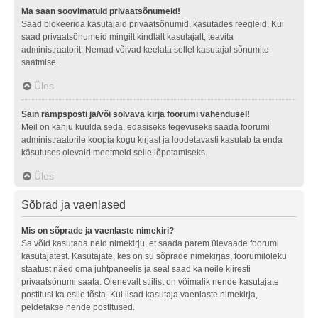
Ma saan soovimatuid privaatsõnumeid!
Saad blokeerida kasutajaid privaatsõnumid, kasutades reegleid. Kui
saad privaatsõnumeid mingilt kindlalt kasutajalt, teavita
administraatorit; Nemad võivad keelata sellel kasutajal sõnumite
saatmise.
Üles
Sain rämpsposti ja/või solvava kirja foorumi vahendusel!
Meil on kahju kuulda seda, edasiseks tegevuseks saada foorumi
administraatorile koopia kogu kirjast ja loodetavasti kasutab ta enda
käsutuses olevaid meetmeid selle lõpetamiseks.
Üles
Sõbrad ja vaenlased
Mis on sõprade ja vaenlaste nimekiri?
Sa võid kasutada neid nimekirju, et saada parem ülevaade foorumi
kasutajatest. Kasutajate, kes on su sõprade nimekirjas, foorumiloleku
staatust näed oma juhtpaneelis ja seal saad ka neile kiiresti
privaatsõnumi saata. Olenevalt stiilist on võimalik nende kasutajate
postitusi ka esile tõsta. Kui lisad kasutaja vaenlaste nimekirja,
peidetakse nende postitused.