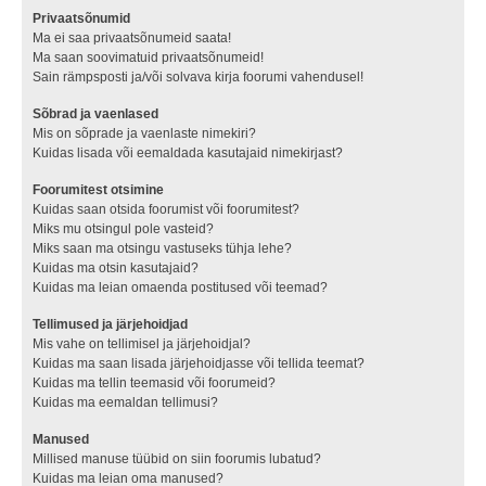
Privaatsõnumid
Ma ei saa privaatsõnumeid saata!
Ma saan soovimatuid privaatsõnumeid!
Sain rämpsposti ja/või solvava kirja foorumi vahendusel!
Sõbrad ja vaenlased
Mis on sõprade ja vaenlaste nimekiri?
Kuidas lisada või eemaldada kasutajaid nimekirjast?
Foorumitest otsimine
Kuidas saan otsida foorumist või foorumitest?
Miks mu otsingul pole vasteid?
Miks saan ma otsingu vastuseks tühja lehe?
Kuidas ma otsin kasutajaid?
Kuidas ma leian omaenda postitused või teemad?
Tellimused ja järjehoidjad
Mis vahe on tellimisel ja järjehoidjal?
Kuidas ma saan lisada järjehoidjasse või tellida teemat?
Kuidas ma tellin teemasid või foorumeid?
Kuidas ma eemaldan tellimusi?
Manused
Millised manuse tüübid on siin foorumis lubatud?
Kuidas ma leian oma manused?