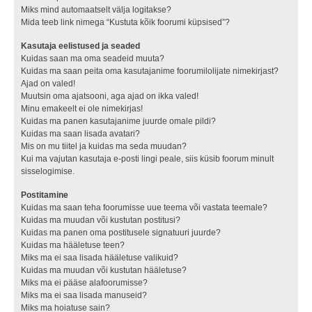
Miks mind automaatselt välja logitakse?
Mida teeb link nimega “Kustuta kõik foorumi küpsised”?
Kasutaja eelistused ja seaded
Kuidas saan ma oma seadeid muuta?
Kuidas ma saan peita oma kasutajanime foorumilolijate nimekirjast?
Ajad on valed!
Muutsin oma ajatsooni, aga ajad on ikka valed!
Minu emakeelt ei ole nimekirjas!
Kuidas ma panen kasutajanime juurde omale pildi?
Kuidas ma saan lisada avatari?
Mis on mu tiitel ja kuidas ma seda muudan?
Kui ma vajutan kasutaja e-posti lingi peale, siis küsib foorum minult
sisselogimise.
Postitamine
Kuidas ma saan teha foorumisse uue teema või vastata teemale?
Kuidas ma muudan või kustutan postitusi?
Kuidas ma panen oma postitusele signatuuri juurde?
Kuidas ma hääletuse teen?
Miks ma ei saa lisada hääletuse valikuid?
Kuidas ma muudan või kustutan hääletuse?
Miks ma ei pääse alafoorumisse?
Miks ma ei saa lisada manuseid?
Miks ma hoiatuse sain?