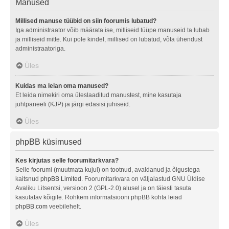
Manused
Millised manuse tüübid on siin foorumis lubatud?
Iga administraator võib määrata ise, milliseid tüüpe manuseid ta lubab
ja milliseid mitte. Kui pole kindel, millised on lubatud, võta ühendust
administraatoriga.
Üles
Kuidas ma leian oma manused?
Et leida nimekiri oma üleslaaditud manustest, mine kasutaja
juhtpaneeli (KJP) ja järgi edasisi juhiseid.
Üles
phpBB küsimused
Kes kirjutas selle foorumitarkvara?
Selle foorumi (muutmata kujul) on tootnud, avaldanud ja õigustega
kaitsnud
phpBB Limited
. Foorumitarkvara on väljalastud GNU Üldise
Avaliku Litsentsi, versioon 2 (GPL-2.0) alusel ja on täiesti tasuta
kasutatav kõigile. Rohkem informatsiooni phpBB kohta leiad
phpBB.com
veebilehelt.
Üles