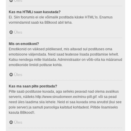
Üles
Kas ma HTMLi saan kasutada?
Ei. Siin foorumis ei ole võimalik postitada käske HTML'is. Enamus
vormindamist saab ka BBkood abil teha.
Üles
Mis on emotikoni?
Emotikonid on väiksed pildikesed, mis aitavad sul postituses oma
emotsioone väljendada. Neid saad teatesse lisada postitamise lehelt.
Katsu nendega mitte liialdada. Administraator on võib-olla ka määranud
emotikonide limiidi potituse kohta.
Üles
Kas ma saan pilte postitada?
Pilte saab postitusse kuvada, aga selleks peavad nad olema avalikus
serveris, näiteks http://www.sinudomeen.ee/minu-pilt.gif. või sa pead
need üles laadima siia lehele. Neid ei saa kuvada oma arvutist (kui see
pole server) ja samuti parooliga kaitstud kohtadest. Piltide lisamiseks
kasuta BBkood'i.
Üles