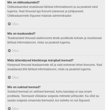
Mis on üldteadaanded?
Üldteadaanded sisaldavad tähtsat informatsiooni ja sa peaksid neid
lugema. Nad ilmuvad iga foorumi päisesse ja juhtpaneeli.
Üldteadaannete õigused määrab administraator.
Üles
Mis on teadeanded?
Teadeanded ilmuvad alafoorumis teiste postituste kohale ja sisaldavad
tähtsat informatsiooni, mida sa peaksid lugema.
Üles
Mida tähendavad kleebisega märgitud teemad?
Kleepsud ilmuvad teadaannete all ja vaid esimesel lehel foorumis. Nad
sisaldavad tihti tähtsat informatsiooni, mida sa peaksid lugema.
Üles
Mis on suletud teemad?
Suletud teemad on sellised teemad, kuhu kasutaja ei saa enam
postitada. Teemasid võidakse sulgeda mitmetel põhjustel. Ka võid sa
saada sulgeda omaenda teemasid, kui selleks on sul õigused.
Üles