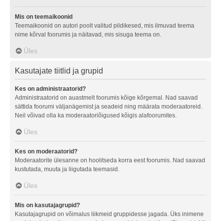
Mis on teemaikoonid
Teemaikoonid on autori poolt valitud pildikesed, mis ilmuvad teema
nime kõrval foorumis ja näitavad, mis sisuga teema on.
Üles
Kasutajate tiitlid ja grupid
Kes on administraatorid?
Administraatorid on auastmelt foorumis kõige kõrgemal. Nad saavad
sättida foorumi väljanägemist ja seadeid ning määrata moderaatoreid.
Neil võivad olla ka moderaatoriõigused kõigis alafoorumites.
Üles
Kes on moderaatorid?
Moderaatorite ülesanne on hoolitseda korra eest foorumis. Nad saavad
kustutada, muuta ja liigutada teemasid.
Üles
Mis on kasutajagrupid?
Kasutajagrupid on võimalus liikmeid gruppidesse jagada. Üks inimene