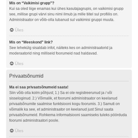
Mis on “Vaikimisi grupp”?
Kui sa oled liige enamas kui ühes kasutajagrupis, on vaikimisi grupp
see, millise grupi värvi sinu nimi ilmub ja mille tiitel sul profiilis on.
Administraator on võib-olla lubanud sul vaikimisi gruppi muuta.
Üles
Mis on “Meeskond” link?
See lehekülg sisaldab infot, näiteks kes on administraatorid ja
moderaatorid ning milliseid foorumeid nad haldavad.
Üles
Privaatsõnumid
Ma ei saa privaatsõnumeid saata!
Siin võib olla kolm põhjust; 1.) Sa ei ole registreerunud ja / või
sisseloginud. 2.) Võimalik, et foorumi administraator on keelanud
privaatsõnumite saatmise funktsiooni kogu foorumis. 3.) Samuti on
võimalik ka see, et administraator on keelanud just Sinul saata
privaatsõnumeid. Rohkema informatsiooni saamiseks tuleks pöörduda
foorumi administraatori poole.
Üles