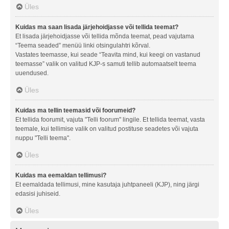
Üles
Kuidas ma saan lisada järjehoidjasse või tellida teemat?
Et lisada järjehoidjasse või tellida mõnda teemat, pead vajutama
“Teema seaded” menüü linki otsingulahtri kõrval.
Vastates teemasse, kui seade “Teavita mind, kui keegi on vastanud
teemasse” valik on valitud KJP-s samuti tellib automaatselt teema
uuendused.
Üles
Kuidas ma tellin teemasid või foorumeid?
Et tellida foorumit, vajuta "Telli foorum" lingile. Et tellida teemat, vasta
teemale, kui tellimise valik on valitud postituse seadetes või vajuta
nuppu "Telli teema".
Üles
Kuidas ma eemaldan tellimusi?
Et eemaldada tellimusi, mine kasutaja juhtpaneeli (KJP), ning järgi
edasisi juhiseid.
Üles