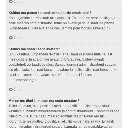
Üles
Kuidas ma panen kasutajanime juurde omale pildi?
Kasutajanime juures saab olla kaks pilti. Esimene on seotud tiitliga ja
selle määrab administraator. Teine on avatar ja selle saad ise panna
Juhtpaneel
i alt (kui avataride kasutamine pole foorumis keelatud).
Üles
Kuidas ma saan lisada avatari?
Sinu kasutaja juhtpaneeli “Profiili” lehel saad kasutada ühte neljast
meetodist, et lisada omale avataripilt: Gravatar, Gallery, mujalt
veebilehelt või laadides üles. Samuti foorumi administraatorid saavad
ise otsustada, kas nad lubavad avatare ja millisel viisil nad lubavad. Kui
sa ei saa kasutada avatare, siis võta ühendust foorumi
administraatoriga..
Üles
Mis on mu tiitel ja kuidas ma seda muudan?
Tiitlid näitavad, mitu postitust oled teinud või identfitseerivad kindlaid
kasutajaid, näiteks moderaatoreid ja administraatoreid. Enamasti ei saa
tiitleid muuta, kuna need määrab administraator. Palun ära riku
foorumit, tehes mõttetuid postitusi, et tiitlit kõrgemaks saada. Enamik
foorumite administraatoreid seda ei kannata ja nad madaldavad su