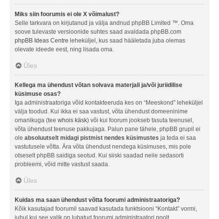
Miks siin foorumis ei ole X võimalust?
Selle tarkvara on kirjutanud ja välja andnud phpBB Limited ™. Oma
soove tulevaste versioonide suhtes saad avaldada phpBB.com
phpBB Ideas Centre
leheküljel, kus saad hääletada juba olemas
olevate ideede eest, ning lisada oma.
Üles
Kellega ma ühendust võtan solvava materjali ja/või juriidilise
küsimuse osas?
Iga administraatoriga võid kontakteeruda kes on “Meeskond” leheküljel
välja toodud. Kui ikka ei saa vastust, võta ühendust domeeninime
omanikuga (tee
whois käsk
) või kui foorum jookseb tasuta teenusel,
võta ühendust teenuse pakkujaga. Palun pane tähele, phpBB grupil ei
ole
absoluutselt midagi pistmist nendes küsimustes
ja teda ei saa
vastutusele võtta. Ära võta ühendust nendega küsimuses, mis pole
otseselt phpBB saidiga seotud. Kui siiski saadad neile sedasorti
probleemi, võid mitte vastust saada.
Üles
Kuidas ma saan ühendust võtta foorumi administraatoriga?
Kõik kasutajad foorumil saavad kasutada funktsiooni “Kontakt” vormi,
juhul kui see valik on lubatud foorumi administraatori poolt.