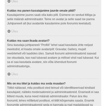
Üles
Kuidas ma panen kasutajanime juurde omale pildi?
Kasutajanime juures saab olla kaks pilti. Esimene on seotud tiitliga ja
selle määrab administraator. Teine on avatar ja selle saad ise panna
Juhtpaneel
i alt (kui avataride kasutamine pole foorumis keelatud).
Üles
Kuidas ma saan lisada avatari?
Sinu kasutaja juhtpaneeli “Profiili” lehel saad kasutada ühte neljast
meetodist, et lisada omale avataripilt: Gravatar, Gallery, mujalt
veebilehelt või laadides üles. Samuti foorumi administraatorid saavad
ise otsustada, kas nad lubavad avatare ja millisel viisil nad lubavad. Kui
sa ei saa kasutada avatare, siis võta ühendust foorumi
administraatoriga..
Üles
Mis on mu tiitel ja kuidas ma seda muudan?
Tiitlid näitavad, mitu postitust oled teinud või identfitseerivad kindlaid
kasutajaid, näiteks moderaatoreid ja administraatoreid. Enamasti ei saa
tiitleid muuta, kuna need määrab administraator. Palun ära riku
foorumit, tehes mõttetuid postitusi, et tiitlit kõrgemaks saada. Enamik
foorumite administraatoreid seda ei kannata ja nad madaldavad su