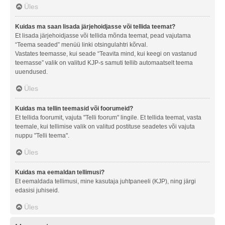
Üles
Kuidas ma saan lisada järjehoidjasse või tellida teemat?
Et lisada järjehoidjasse või tellida mõnda teemat, pead vajutama
“Teema seaded” menüü linki otsingulahtri kõrval.
Vastates teemasse, kui seade “Teavita mind, kui keegi on vastanud
teemasse” valik on valitud KJP-s samuti tellib automaatselt teema
uuendused.
Üles
Kuidas ma tellin teemasid või foorumeid?
Et tellida foorumit, vajuta "Telli foorum" lingile. Et tellida teemat, vasta
teemale, kui tellimise valik on valitud postituse seadetes või vajuta
nuppu "Telli teema".
Üles
Kuidas ma eemaldan tellimusi?
Et eemaldada tellimusi, mine kasutaja juhtpaneeli (KJP), ning järgi
edasisi juhiseid.
Üles