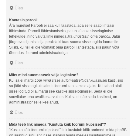
Üles
Kaotasin parooli!
Ära muretse! Parooli ei saa küll taastada, aga selle saab lihtsasi
lähtestada. Parooli lähtestamiseks, palun külasta sisselogimise
lehekülge, ning vajuta linki nimega
Ma unustasin oma parooli
. Jälgi
järgnevaid juhiseid ja peaksidki taas saama sisse logida foorumile.
Siiski, kui teil ei ole võimalik oma parooli lähtestada, siis palun võta
ühendust foorumi administraatoriga.
Üles
Miks mind automaatselt välja logitakse?
Kui sa ei märgi
Logi mind sisse automaatselt igal külastusel
kasti, siis
sa jääd sisselogituks ainult foorumi kasutamise ajaks. Kui tahad alati
sisse logitud olla, märgi see kastike sisselogimisel. Seda ei ole
soovitatav teha avalikes arvutites. Kui sa ei näe seda kastikest, on
administraator selle keelanud.
Üles
Mida teeb link nimega “Kustuta kõik foorumi küpsised”?
“Kustuta kõik foorumi küpsised” link kustutab kõik andmed, mida phpBB
on saatnud sinu arvutisse, näiteks hoida meeles kasutajanime ja