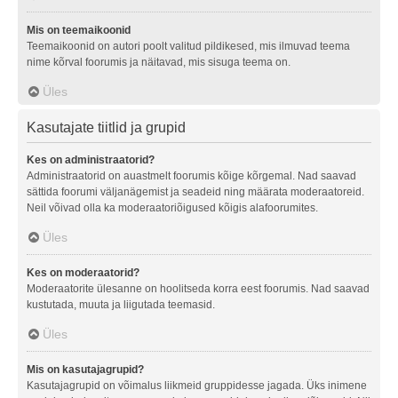
Mis on teemaikoonid
Teemaikoonid on autori poolt valitud pildikesed, mis ilmuvad teema
nime kõrval foorumis ja näitavad, mis sisuga teema on.
Üles
Kasutajate tiitlid ja grupid
Kes on administraatorid?
Administraatorid on auastmelt foorumis kõige kõrgemal. Nad saavad
sättida foorumi väljanägemist ja seadeid ning määrata moderaatoreid.
Neil võivad olla ka moderaatoriõigused kõigis alafoorumites.
Üles
Kes on moderaatorid?
Moderaatorite ülesanne on hoolitseda korra eest foorumis. Nad saavad
kustutada, muuta ja liigutada teemasid.
Üles
Mis on kasutajagrupid?
Kasutajagrupid on võimalus liikmeid gruppidesse jagada. Üks inimene