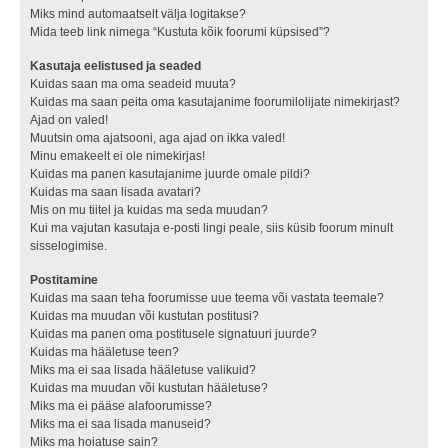
Miks mind automaatselt välja logitakse?
Mida teeb link nimega “Kustuta kõik foorumi küpsised”?
Kasutaja eelistused ja seaded
Kuidas saan ma oma seadeid muuta?
Kuidas ma saan peita oma kasutajanime foorumilolijate nimekirjast?
Ajad on valed!
Muutsin oma ajatsooni, aga ajad on ikka valed!
Minu emakeelt ei ole nimekirjas!
Kuidas ma panen kasutajanime juurde omale pildi?
Kuidas ma saan lisada avatari?
Mis on mu tiitel ja kuidas ma seda muudan?
Kui ma vajutan kasutaja e-posti lingi peale, siis küsib foorum minult
sisselogimise.
Postitamine
Kuidas ma saan teha foorumisse uue teema või vastata teemale?
Kuidas ma muudan või kustutan postitusi?
Kuidas ma panen oma postitusele signatuuri juurde?
Kuidas ma hääletuse teen?
Miks ma ei saa lisada hääletuse valikuid?
Kuidas ma muudan või kustutan hääletuse?
Miks ma ei pääse alafoorumisse?
Miks ma ei saa lisada manuseid?
Miks ma hoiatuse sain?