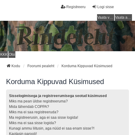
Registreeru
Logi sisse
Vaata vastamata teemasi
Vaata aktiivseid teemasid
KKK
Otsi
Kodu
Foorumi pealeht
Korduma Kippuvad Küsimused
Korduma Kippuvad Küsimused
Sisselogimisega ja registreerumisega seotud küsimused
Miks ma pean üldse registreeruma?
Mida tähendab COPPA?
Miks ma ei saa registreeruda?
Ma registreerusin, aga ei saa sisse logida!
Miks ma ei saa sisse logida?
Kunagi ammu liitusin, aga nüüd ei saa enam sisse?!
Kaotasin parooli!