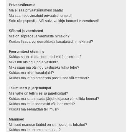
Privaatsõnumid
Ma ei saa privaatsõnumeid saata!
Ma saan soovimatuid privaatsõnumeid!
Sain rämpsposti ja/või solvava kirja foorumi vahendusel!
Sõbrad ja vaenlased
Mis on sõprade ja vaenlaste nimekiri?
Kuidas lisada või eemaldada kasutajaid nimekirjast?
Foorumitest otsimine
Kuidas saan otsida foorumist või foorumitest?
Miks mu otsingul pole vasteid?
Miks saan ma otsingu vastuseks tühja lehe?
Kuidas ma otsin kasutajaid?
Kuidas ma leian omaenda postitused või teemad?
Tellimused ja järjehoidjad
Mis vahe on tellimisel ja järjehoidjal?
Kuidas ma saan lisada järjehoidjasse või tellida teemat?
Kuidas ma tellin teemasid või foorumeid?
Kuidas ma eemaldan tellimusi?
Manused
Millised manuse tüübid on siin foorumis lubatud?
Kuidas ma leian oma manused?