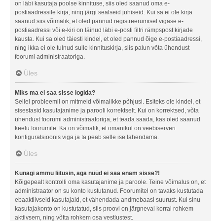
on läbi kasutaja poolse kinnituse, siis oled saanud oma e-
postiaadressile kirja, ning järgi sealseid juhiseid. Kui sa ei ole kirja
saanud siis võimalik, et oled pannud registreerumisel vigase e-
postiaadressi või e-kiri on läinud läbi e-posti filtri rämpspost kirjade
kausta. Kui sa oled täiesti kindel, et oled pannud õige e-postiaadressi,
ning ikka ei ole tulnud sulle kinnituskirja, siis palun võta ühendust
foorumi administraatoriga.
Üles
Miks ma ei saa sisse logida?
Sellel probleemil on mitmeid võimalikke põhjusi. Esiteks ole kindel, et
sisestasid kasutajanime ja parooli korrektselt. Kui on korrektsed, võta
ühendust foorumi administraatoriga, et teada saada, kas oled saanud
keelu foorumile. Ka on võimalik, et omanikul on veebiserveri
konfiguratsioonis viga ja ta peab selle ise lahendama.
Üles
Kunagi ammu liitusin, aga nüüd ei saa enam sisse?!
Kõigepealt kontrolli oma kasutajanime ja paroole. Teine võimalus on, et
administraator on su konto kustutanud. Foorumitel on tavaks kustutada
ebaaktiivseid kasutajaid, et vähendada andmebaasi suurust. Kui sinu
kasutajakonto on kustutatud, siis proovi on järgneval korral rohkem
aktiivsem, ning võtta rohkem osa vestlustest.