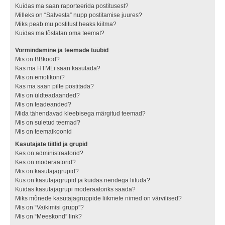
Kuidas ma saan raporteerida postitusest?
Milleks on “Salvesta” nupp postitamise juures?
Miks peab mu postitust heaks kiitma?
Kuidas ma tõstatan oma teemat?
Vormindamine ja teemade tüübid
Mis on BBkood?
Kas ma HTMLi saan kasutada?
Mis on emotikoni?
Kas ma saan pilte postitada?
Mis on üldteadaanded?
Mis on teadeanded?
Mida tähendavad kleebisega märgitud teemad?
Mis on suletud teemad?
Mis on teemaikoonid
Kasutajate tiitlid ja grupid
Kes on administraatorid?
Kes on moderaatorid?
Mis on kasutajagrupid?
Kus on kasutajagrupid ja kuidas nendega liituda?
Kuidas kasutajagrupi moderaatoriks saada?
Miks mõnede kasutajagruppide liikmete nimed on värvilised?
Mis on “Vaikimisi grupp”?
Mis on “Meeskond” link?