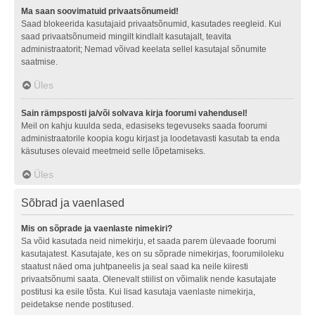
Ma saan soovimatuid privaatsõnumeid!
Saad blokeerida kasutajaid privaatsõnumid, kasutades reegleid. Kui
saad privaatsõnumeid mingilt kindlalt kasutajalt, teavita
administraatorit; Nemad võivad keelata sellel kasutajal sõnumite
saatmise.
Üles
Sain rämpsposti ja/või solvava kirja foorumi vahendusel!
Meil on kahju kuulda seda, edasiseks tegevuseks saada foorumi
administraatorile koopia kogu kirjast ja loodetavasti kasutab ta enda
käsutuses olevaid meetmeid selle lõpetamiseks.
Üles
Sõbrad ja vaenlased
Mis on sõprade ja vaenlaste nimekiri?
Sa võid kasutada neid nimekirju, et saada parem ülevaade foorumi
kasutajatest. Kasutajate, kes on su sõprade nimekirjas, foorumiloleku
staatust näed oma juhtpaneelis ja seal saad ka neile kiiresti
privaatsõnumi saata. Olenevalt stiilist on võimalik nende kasutajate
postitusi ka esile tõsta. Kui lisad kasutaja vaenlaste nimekirja,
peidetakse nende postitused.