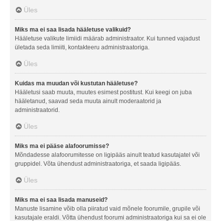
Üles
Miks ma ei saa lisada hääletuse valikuid?
Hääletuse valikute limiidi määrab administraator. Kui tunned vajadust
ületada seda limiiti, kontakteeru administraatoriga.
Üles
Kuidas ma muudan või kustutan hääletuse?
Hääletusi saab muuta, muutes esimest postitust. Kui keegi on juba
hääletanud, saavad seda muuta ainult moderaatorid ja
administraatorid.
Üles
Miks ma ei pääse alafoorumisse?
Mõndadesse alafoorumitesse on ligipääs ainult teatud kasutajatel või
gruppidel. Võta ühendust administraatoriga, et saada ligipääs.
Üles
Miks ma ei saa lisada manuseid?
Manuste lisamine võib olla piiratud vaid mõnele foorumile, grupile või
kasutajale eraldi. Võtta ühendust foorumi administraatoriga kui sa ei ole