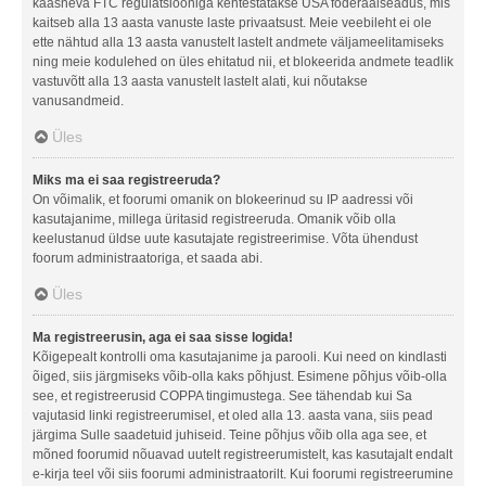
kaasneva FTC regulatsiooniga kehtestatakse USA föderaalseadus, mis
kaitseb alla 13 aasta vanuste laste privaatsust. Meie veebileht ei ole
ette nähtud alla 13 aasta vanustelt lastelt andmete väljameelitamiseks
ning meie kodulehed on üles ehitatud nii, et blokeerida andmete teadlik
vastuvõtt alla 13 aasta vanustelt lastelt alati, kui nõutakse
vanusandmeid.
Üles
Miks ma ei saa registreeruda?
On võimalik, et foorumi omanik on blokeerinud su IP aadressi või
kasutajanime, millega üritasid registreeruda. Omanik võib olla
keelustanud üldse uute kasutajate registreerimise. Võta ühendust
foorum administraatoriga, et saada abi.
Üles
Ma registreerusin, aga ei saa sisse logida!
Kõigepealt kontrolli oma kasutajanime ja parooli. Kui need on kindlasti
õiged, siis järgmiseks võib-olla kaks põhjust. Esimene põhjus võib-olla
see, et registreerusid COPPA tingimustega. See tähendab kui Sa
vajutasid linki registreerumisel, et oled alla 13. aasta vana, siis pead
järgima Sulle saadetuid juhiseid. Teine põhjus võib olla aga see, et
mõned foorumid nõuavad uutelt registreerumistelt, kas kasutajalt endalt
e-kirja teel või siis foorumi administraatorilt. Kui foorumi registreerumine