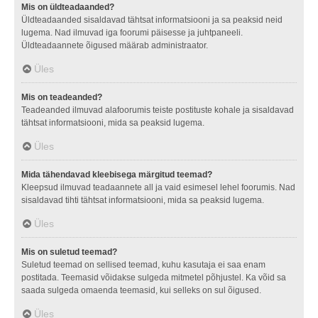
Mis on üldteadaanded?
Üldteadaanded sisaldavad tähtsat informatsiooni ja sa peaksid neid
lugema. Nad ilmuvad iga foorumi päisesse ja juhtpaneeli.
Üldteadaannete õigused määrab administraator.
Üles
Mis on teadeanded?
Teadeanded ilmuvad alafoorumis teiste postituste kohale ja sisaldavad
tähtsat informatsiooni, mida sa peaksid lugema.
Üles
Mida tähendavad kleebisega märgitud teemad?
Kleepsud ilmuvad teadaannete all ja vaid esimesel lehel foorumis. Nad
sisaldavad tihti tähtsat informatsiooni, mida sa peaksid lugema.
Üles
Mis on suletud teemad?
Suletud teemad on sellised teemad, kuhu kasutaja ei saa enam
postitada. Teemasid võidakse sulgeda mitmetel põhjustel. Ka võid sa
saada sulgeda omaenda teemasid, kui selleks on sul õigused.
Üles