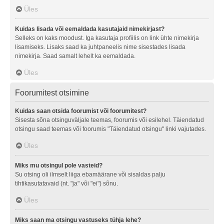
Üles
Kuidas lisada või eemaldada kasutajaid nimekirjast?
Selleks on kaks moodust. Iga kasutaja profiilis on link ühte nimekirja
lisamiseks. Lisaks saad ka juhtpaneelis nime sisestades lisada
nimekirja. Saad samalt lehelt ka eemaldada.
Üles
Foorumitest otsimine
Kuidas saan otsida foorumist või foorumitest?
Sisesta sõna otsinguväljale teemas, foorumis või esilehel. Täiendatud
otsingu saad teemas või foorumis "Täiendatud otsingu" linki vajutades.
Üles
Miks mu otsingul pole vasteid?
Su otsing oli ilmselt liiga ebamäärane või sisaldas palju
tihtikasutatavaid (nt. "ja" või "ei") sõnu.
Üles
Miks saan ma otsingu vastuseks tühja lehe?