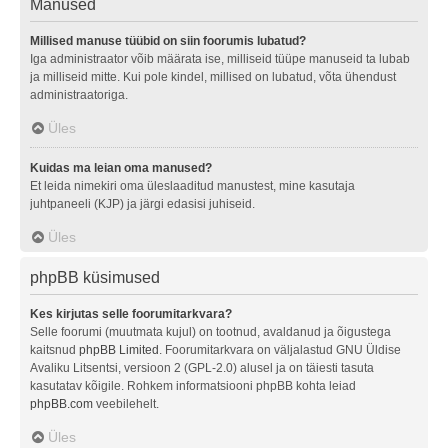
Manused
Millised manuse tüübid on siin foorumis lubatud?
Iga administraator võib määrata ise, milliseid tüüpe manuseid ta lubab
ja milliseid mitte. Kui pole kindel, millised on lubatud, võta ühendust
administraatoriga.
Üles
Kuidas ma leian oma manused?
Et leida nimekiri oma üleslaaditud manustest, mine kasutaja
juhtpaneeli (KJP) ja järgi edasisi juhiseid.
Üles
phpBB küsimused
Kes kirjutas selle foorumitarkvara?
Selle foorumi (muutmata kujul) on tootnud, avaldanud ja õigustega
kaitsnud
phpBB Limited
. Foorumitarkvara on väljalastud GNU Üldise
Avaliku Litsentsi, versioon 2 (GPL-2.0) alusel ja on täiesti tasuta
kasutatav kõigile. Rohkem informatsiooni phpBB kohta leiad
phpBB.com
veebilehelt.
Üles