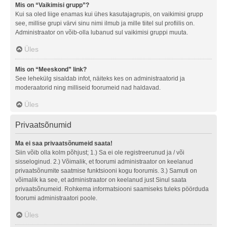
Mis on “Vaikimisi grupp”?
Kui sa oled liige enamas kui ühes kasutajagrupis, on vaikimisi grupp
see, millise grupi värvi sinu nimi ilmub ja mille tiitel sul profiilis on.
Administraator on võib-olla lubanud sul vaikimisi gruppi muuta.
Üles
Mis on “Meeskond” link?
See lehekülg sisaldab infot, näiteks kes on administraatorid ja
moderaatorid ning milliseid foorumeid nad haldavad.
Üles
Privaatsõnumid
Ma ei saa privaatsõnumeid saata!
Siin võib olla kolm põhjust; 1.) Sa ei ole registreerunud ja / või
sisseloginud. 2.) Võimalik, et foorumi administraator on keelanud
privaatsõnumite saatmise funktsiooni kogu foorumis. 3.) Samuti on
võimalik ka see, et administraator on keelanud just Sinul saata
privaatsõnumeid. Rohkema informatsiooni saamiseks tuleks pöörduda
foorumi administraatori poole.
Üles