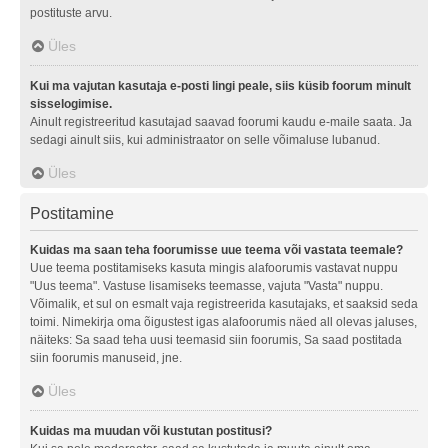
postituste arvu.
Üles
Kui ma vajutan kasutaja e-posti lingi peale, siis küsib foorum minult
sisselogimise.
Ainult registreeritud kasutajad saavad foorumi kaudu e-maile saata. Ja
sedagi ainult siis, kui administraator on selle võimaluse lubanud.
Üles
Postitamine
Kuidas ma saan teha foorumisse uue teema või vastata teemale?
Uue teema postitamiseks kasuta mingis alafoorumis vastavat nuppu
"Uus teema". Vastuse lisamiseks teemasse, vajuta "Vasta" nuppu.
Võimalik, et sul on esmalt vaja registreerida kasutajaks, et saaksid seda
toimi. Nimekirja oma õigustest igas alafoorumis näed all olevas jaluses,
näiteks: Sa saad teha uusi teemasid siin foorumis, Sa saad postitada
siin foorumis manuseid, jne.
Üles
Kuidas ma muudan või kustutan postitusi?