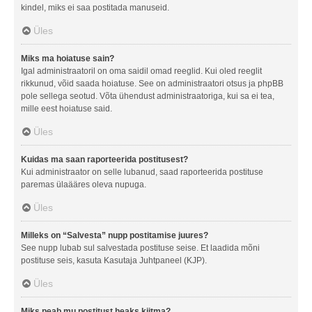
kindel, miks ei saa postitada manuseid.
Üles
Miks ma hoiatuse sain?
Igal administraatoril on oma saidil omad reeglid. Kui oled reeglit
rikkunud, võid saada hoiatuse. See on administraatori otsus ja phpBB
pole sellega seotud. Võta ühendust administraatoriga, kui sa ei tea,
mille eest hoiatuse said.
Üles
Kuidas ma saan raporteerida postitusest?
Kui administraator on selle lubanud, saad raporteerida postituse
paremas ülaääres oleva nupuga.
Üles
Milleks on “Salvesta” nupp postitamise juures?
See nupp lubab sul salvestada postituse seise. Et laadida mõni
postituse seis, kasuta Kasutaja Juhtpaneel (KJP).
Üles
Miks peab mu postitust heaks kiitma?