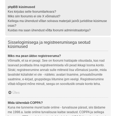
phpBB küsimused
Kes kirjutas selle foorumitarkvara?
Miks siin foorumis ei ole X võimalust?
Kellega ma ühendust võtan solvava materjali ja/või juriidilise küsimuse
osas?
Kuidas ma saan ühendust võtta foorumi administraatoriga?
Sisselogimisega ja registreerumisega seotud
küsimused
Miks ma pean üldse registreeruma?
Võimalik, et sa ei peagi. See on foorumi haldajate otsustada, kas nad
lasevad postitada ilma registreerimiseta või pead ikkagi looma konto.
Siiski; registreerumine annab sulle mitmeid lisa võimalusi juurde, mida
tavalistel külalistel ei ole - näiteks: avatari lisamine, privaatsõnumite
saatmine, e-kirjad, gruppidega liitumine jpm veelgi. Registreerumine
võtab kõigest mõne minuti, seega on soovituslik omale konto teha.
Üles
Mida tähendab COPPA?
Kuna me tunneme muret laste online - turvalisuse pärast, siis täidame
me 1998.a. laste online turvalisuse kaitse seadust. COPPA ja sellega