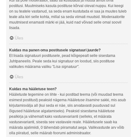
Kui sa pole moderaator, saad sa kustutada ja muuta ainult oma
postitusi. Muutmiseks kasuta postituse kõrval olevat nuppu. Kui keegi
on su teatele vastanud, sa seda enam kustutada ei saa ja muutes tuleb
teate alla kiri selle kohta, millal sa seda viimati muutsid. Moderaatorite
muutmisest enamasti märki ei jää, kuid nad võivad selle omal soovil
lisada.
Üles
Kuidas ma panen oma postitusele signatuuri juurde?
Et lisada signatuuri postitusele, pead kõigepealt selle sisestama
Juhtpaneelis. Peale seda kui signatuur on loodud, siis postituse
valikutes määrama valiku
"Lisa signatuur"
.
Üles
Kuidas ma hääletuse teen?
Hääletuste tegemine on lihte - kui postitad teema (või muudad teema
esimest postitust) peaksid nägema
Hääletuse lisamine
sakki, mis asub
kirjutamisvälja all (kui seda ei näe, siis arvatavasti puuduvad sul
õigused hääletuse algatamiseks). Peaksid sisestama hääletuse
pealkirja ja vähemalt kaks vastusevarianti (selleks, et määrata
vastusevarianti, sisesta see vastavale reale. Hääletusele saab ka
määrata ajalimiidi, 0 tähendab piiramatut aega. Valikvastuste arv võib
olla piiratud, selle määrab foorumi administraator.