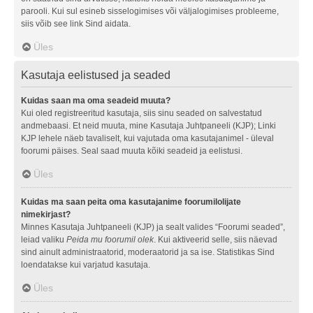
parooli. Kui sul esineb sisselogimises või väljalogimises probleeme,
siis võib see link Sind aidata.
Üles
Kasutaja eelistused ja seaded
Kuidas saan ma oma seadeid muuta?
Kui oled registreeritud kasutaja, siis sinu seaded on salvestatud
andmebaasi. Et neid muuta, mine Kasutaja Juhtpaneeli (KJP); Linki
KJP lehele näeb tavaliselt, kui vajutada oma kasutajanimel - üleval
foorumi päises. Seal saad muuta kõiki seadeid ja eelistusi.
Üles
Kuidas ma saan peita oma kasutajanime foorumilolijate
nimekirjast?
Minnes Kasutaja Juhtpaneeli (KJP) ja sealt valides “Foorumi seaded”,
leiad valiku
Peida mu foorumil olek
. Kui aktiveerid selle, siis näevad
sind ainult administraatorid, moderaatorid ja sa ise. Statistikas Sind
loendatakse kui varjatud kasutaja.
Üles