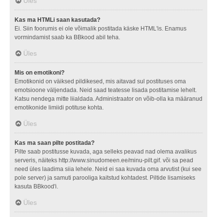
Üles
Kas ma HTMLi saan kasutada?
Ei. Siin foorumis ei ole võimalik postitada käske HTML'is. Enamus
vormindamist saab ka BBkood abil teha.
Üles
Mis on emotikoni?
Emotikonid on väiksed pildikesed, mis aitavad sul postituses oma
emotsioone väljendada. Neid saad teatesse lisada postitamise lehelt.
Katsu nendega mitte liialdada. Administraator on võib-olla ka määranud
emotikonide limiidi potituse kohta.
Üles
Kas ma saan pilte postitada?
Pilte saab postitusse kuvada, aga selleks peavad nad olema avalikus
serveris, näiteks http://www.sinudomeen.ee/minu-pilt.gif. või sa pead
need üles laadima siia lehele. Neid ei saa kuvada oma arvutist (kui see
pole server) ja samuti parooliga kaitstud kohtadest. Piltide lisamiseks
kasuta BBkood'i.
Üles