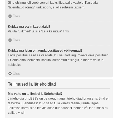
Sinu otsingul oli veebiserveri jaoks liiga palju vasteid. Kasutaja
“täiendatud otsing” funktsiooni, et olla rohkem täpsem.
Üles
Kuidas ma otsin kasutajaid?
Vajuta “Liikmed” ja siis “Leia kasutaja” linki.
Üles
Kuidas ma leian omaenda postitused või teemad?
Enda postitusi saad sa vaadata, kui vajutad lingil “Vaata oma postitusi”.
Et leida oma teemasid, kasuta täiendatud otsingut ja määra valikud
sobivaks.
Üles
Tellimused ja järjehoidjad
Mis vahe on tellimisel ja järjehoidjal?
Järjehoidja phpBB3's on peaaegu nagu järjehoidjad brauseris. Sind ei
teavitata uuendusest, kuid saad tulla kiiresti teema juurde tagasi.
Tellimise korral sind teavitatakse uuendusest teemas või foorumis sinu
valitud viisil.