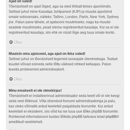
Ajad on valed!
Tõenäoliselt on ajad õiged, aga sa oled lihtsalt teises ajavööndis.
Sellisel juhul mine Kasutaja Juhtpaneel (KJP) ja muuda ajavöönd
omale sobivamaks, näiteks: Tallinn, London, Pariis, New York, Sydney
jne. Palun pane tähele, et ajatsooni muutmiseks, nagu ka muude
seadete muutmiseks, pead olema registreeritud kasutaja. Kui sa ei ole
registreeritud kasutaja, siis ehk on nüüd õige aeg luua omale konto.
Üles
Muutsin oma ajatsooni, aga ajad on ikka valed!
Sellisel juhul on tõenäoliselt tegemist suveajale üleminekuga. Teatud
kuudel võivad esineda selle tõttu väiksed nihked kellaajas. Palun
teavita probleemist administraatorit.
Üles
Minu emakeelt ei ole nimekirjas!
Tõenäoliselt ei installeerinud administraator seda keelt või ei ole keegi
seda veel tõlkinud. Võta ühendust foorumi administraatoriga ja palu,
kas oleks võimalik antud keelefail paigaldada foorumile. Kui antud
keelefaili ei eksisteeri, siis võid ka ise luua uue tõlke phpBB foorumile.
Rohkemat informatsiooni kuidas tõlkida phpBB tarkvara leiad
phpBB
®
ametlikult veebilehelt.