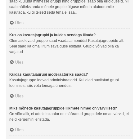
saab kuuluda mitmesse gruppi ning gruppidel saab olla eriõiguseid. Nii
saab näiteks anda mõnele grupile õiguse mõnda alafoorumite
kasutada, kuigi teised seda teha ei saa..
Üles
Kus on kasutajagrupid ja kuidas nendega liituda?
Olemasolevaid gruppe saad vaadata menüüst Kasutajagruppide alt.
Seal saad ka oma liitumisavalduse esitada. Grupid võivad olla ka
varjatud.
Üles
Kuidas kasutajagrupi moderaatoriks saada?
Kasutajagruppe loovad administraatorid. Kui oled huvitatud grupi
loomisest, siis võta temaga ühendust.
Üles
Miks mõnede kasutajagruppide liikmete nimed on värvilised?
On võimalik, et administraator on määranud gruppidele omad värvid, et
neid kergemini eristada.
Üles