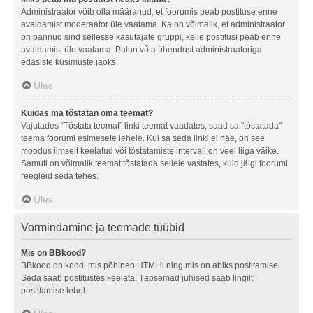
Administraator võib olla määranud, et foorumis peab postituse enne
avaldamist moderaator üle vaatama. Ka on võimalik, et administraator
on pannud sind sellesse kasutajate gruppi, kelle postitusi peab enne
avaldamist üle vaatama. Palun võta ühendust administraatoriga
edasiste küsimuste jaoks.
Üles
Kuidas ma tõstatan oma teemat?
Vajutades “Tõstata teemat” linki teemat vaadates, saad sa "tõstatada"
teema foorumi esimesele lehele. Kui sa seda linki ei näe, on see
moodus ilmselt keelatud või tõstatamiste intervall on veel liiga väike.
Samuti on võimalik teemat tõstatada sellele vastates, kuid jälgi foorumi
reegleid seda tehes.
Üles
Vormindamine ja teemade tüübid
Mis on BBkood?
BBkood on kood, mis põhineb HTMLil ning mis on abiks postitamisel.
Seda saab postitustes keelata. Täpsemad juhised saab lingilt
postitamise lehel.