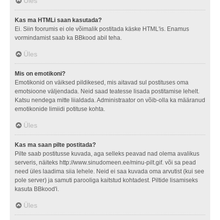
Üles
Kas ma HTMLi saan kasutada?
Ei. Siin foorumis ei ole võimalik postitada käske HTML'is. Enamus
vormindamist saab ka BBkood abil teha.
Üles
Mis on emotikoni?
Emotikonid on väiksed pildikesed, mis aitavad sul postituses oma
emotsioone väljendada. Neid saad teatesse lisada postitamise lehelt.
Katsu nendega mitte liialdada. Administraator on võib-olla ka määranud
emotikonide limiidi potituse kohta.
Üles
Kas ma saan pilte postitada?
Pilte saab postitusse kuvada, aga selleks peavad nad olema avalikus
serveris, näiteks http://www.sinudomeen.ee/minu-pilt.gif. või sa pead
need üles laadima siia lehele. Neid ei saa kuvada oma arvutist (kui see
pole server) ja samuti parooliga kaitstud kohtadest. Piltide lisamiseks
kasuta BBkood'i.
Üles