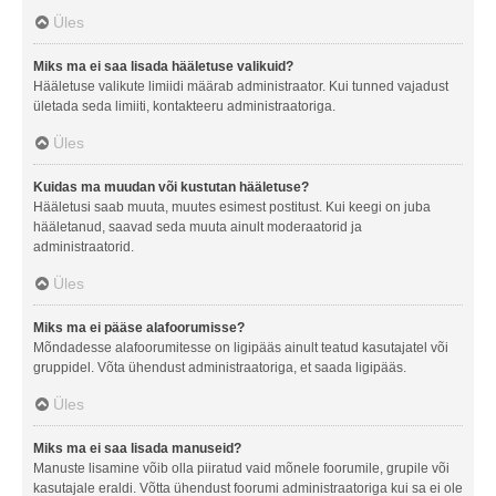
Üles
Miks ma ei saa lisada hääletuse valikuid?
Hääletuse valikute limiidi määrab administraator. Kui tunned vajadust
ületada seda limiiti, kontakteeru administraatoriga.
Üles
Kuidas ma muudan või kustutan hääletuse?
Hääletusi saab muuta, muutes esimest postitust. Kui keegi on juba
hääletanud, saavad seda muuta ainult moderaatorid ja
administraatorid.
Üles
Miks ma ei pääse alafoorumisse?
Mõndadesse alafoorumitesse on ligipääs ainult teatud kasutajatel või
gruppidel. Võta ühendust administraatoriga, et saada ligipääs.
Üles
Miks ma ei saa lisada manuseid?
Manuste lisamine võib olla piiratud vaid mõnele foorumile, grupile või
kasutajale eraldi. Võtta ühendust foorumi administraatoriga kui sa ei ole