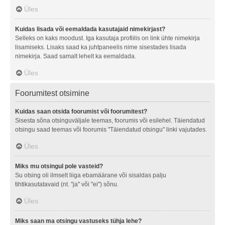
Üles
Kuidas lisada või eemaldada kasutajaid nimekirjast?
Selleks on kaks moodust. Iga kasutaja profiilis on link ühte nimekirja
lisamiseks. Lisaks saad ka juhtpaneelis nime sisestades lisada
nimekirja. Saad samalt lehelt ka eemaldada.
Üles
Foorumitest otsimine
Kuidas saan otsida foorumist või foorumitest?
Sisesta sõna otsinguväljale teemas, foorumis või esilehel. Täiendatud
otsingu saad teemas või foorumis "Täiendatud otsingu" linki vajutades.
Üles
Miks mu otsingul pole vasteid?
Su otsing oli ilmselt liiga ebamäärane või sisaldas palju
tihtikasutatavaid (nt. "ja" või "ei") sõnu.
Üles
Miks saan ma otsingu vastuseks tühja lehe?