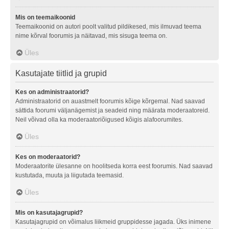
Mis on teemaikoonid
Teemaikoonid on autori poolt valitud pildikesed, mis ilmuvad teema
nime kõrval foorumis ja näitavad, mis sisuga teema on.
Üles
Kasutajate tiitlid ja grupid
Kes on administraatorid?
Administraatorid on auastmelt foorumis kõige kõrgemal. Nad saavad
sättida foorumi väljanägemist ja seadeid ning määrata moderaatoreid.
Neil võivad olla ka moderaatoriõigused kõigis alafoorumites.
Üles
Kes on moderaatorid?
Moderaatorite ülesanne on hoolitseda korra eest foorumis. Nad saavad
kustutada, muuta ja liigutada teemasid.
Üles
Mis on kasutajagrupid?
Kasutajagrupid on võimalus liikmeid gruppidesse jagada. Üks inimene