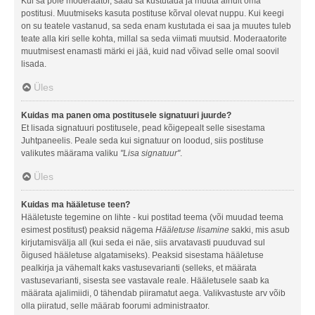
Kui sa pole moderaator, saad sa kustutada ja muuta ainult oma
postitusi. Muutmiseks kasuta postituse kõrval olevat nuppu. Kui keegi
on su teatele vastanud, sa seda enam kustutada ei saa ja muutes tuleb
teate alla kiri selle kohta, millal sa seda viimati muutsid. Moderaatorite
muutmisest enamasti märki ei jää, kuid nad võivad selle omal soovil
lisada.
Üles
Kuidas ma panen oma postitusele signatuuri juurde?
Et lisada signatuuri postitusele, pead kõigepealt selle sisestama
Juhtpaneelis. Peale seda kui signatuur on loodud, siis postituse
valikutes määrama valiku
"Lisa signatuur"
.
Üles
Kuidas ma hääletuse teen?
Hääletuste tegemine on lihte - kui postitad teema (või muudad teema
esimest postitust) peaksid nägema
Hääletuse lisamine
sakki, mis asub
kirjutamisvälja all (kui seda ei näe, siis arvatavasti puuduvad sul
õigused hääletuse algatamiseks). Peaksid sisestama hääletuse
pealkirja ja vähemalt kaks vastusevarianti (selleks, et määrata
vastusevarianti, sisesta see vastavale reale. Hääletusele saab ka
määrata ajalimiidi, 0 tähendab piiramatut aega. Valikvastuste arv võib
olla piiratud, selle määrab foorumi administraator.