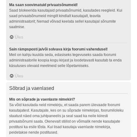
Ma saan soovimatuid privaatsõnumeid!
Saad blokeerida kasutajaid privaatsõnumid, kasutades reegleid. Kui
saad privaatsõnumeid mingilt kindlalt kasutajalt, teavita
administraatorit; Nemad võivad keelata sellel kasutajal sõnumite
saatmise.
Üles
Sain rämpsposti ja/või solvava kirja foorumi vahendusel!
Meil on kahju kuulda seda, edasiseks tegevuseks saada foorumi
administraatorile koopia kogu kirjast ja loodetavasti kasutab ta enda
käsutuses olevaid meetmeid selle lõpetamiseks.
Üles
Sõbrad ja vaenlased
Mis on sõprade ja vaenlaste nimekiri?
Sa võid kasutada neid nimekirju, et saada parem ülevaade foorumi
kasutajatest. Kasutajate, kes on su sõprade nimekirjas, foorumiloleku
staatust näed oma juhtpaneelis ja seal saad ka neile kiiresti
privaatsõnumi saata. Olenevalt stiilist on võimalik nende kasutajate
postitusi ka esile tõsta. Kui lisad kasutaja vaenlaste nimekirja,
peidetakse nende postitused.