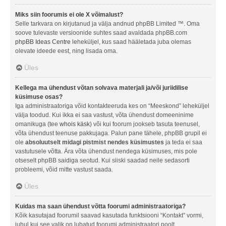
Miks siin foorumis ei ole X võimalust?
Selle tarkvara on kirjutanud ja välja andnud phpBB Limited ™. Oma
soove tulevaste versioonide suhtes saad avaldada phpBB.com
phpBB Ideas Centre
leheküljel, kus saad hääletada juba olemas
olevate ideede eest, ning lisada oma.
Üles
Kellega ma ühendust võtan solvava materjali ja/või juriidilise
küsimuse osas?
Iga administraatoriga võid kontakteeruda kes on “Meeskond” leheküljel
välja toodud. Kui ikka ei saa vastust, võta ühendust domeeninime
omanikuga (tee
whois käsk
) või kui foorum jookseb tasuta teenusel,
võta ühendust teenuse pakkujaga. Palun pane tähele, phpBB grupil ei
ole
absoluutselt midagi pistmist nendes küsimustes
ja teda ei saa
vastutusele võtta. Ära võta ühendust nendega küsimuses, mis pole
otseselt phpBB saidiga seotud. Kui siiski saadad neile sedasorti
probleemi, võid mitte vastust saada.
Üles
Kuidas ma saan ühendust võtta foorumi administraatoriga?
Kõik kasutajad foorumil saavad kasutada funktsiooni “Kontakt” vormi,
juhul kui see valik on lubatud foorumi administraatori poolt.