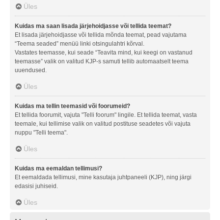
Üles
Kuidas ma saan lisada järjehoidjasse või tellida teemat?
Et lisada järjehoidjasse või tellida mõnda teemat, pead vajutama
“Teema seaded” menüü linki otsingulahtri kõrval.
Vastates teemasse, kui seade “Teavita mind, kui keegi on vastanud
teemasse” valik on valitud KJP-s samuti tellib automaatselt teema
uuendused.
Üles
Kuidas ma tellin teemasid või foorumeid?
Et tellida foorumit, vajuta "Telli foorum" lingile. Et tellida teemat, vasta
teemale, kui tellimise valik on valitud postituse seadetes või vajuta
nuppu "Telli teema".
Üles
Kuidas ma eemaldan tellimusi?
Et eemaldada tellimusi, mine kasutaja juhtpaneeli (KJP), ning järgi
edasisi juhiseid.
Üles