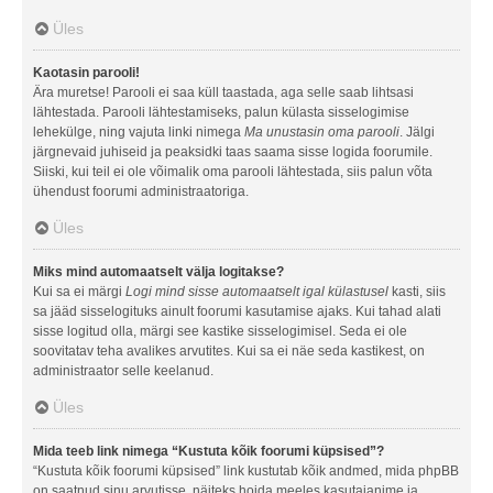
Üles
Kaotasin parooli!
Ära muretse! Parooli ei saa küll taastada, aga selle saab lihtsasi
lähtestada. Parooli lähtestamiseks, palun külasta sisselogimise
lehekülge, ning vajuta linki nimega
Ma unustasin oma parooli
. Jälgi
järgnevaid juhiseid ja peaksidki taas saama sisse logida foorumile.
Siiski, kui teil ei ole võimalik oma parooli lähtestada, siis palun võta
ühendust foorumi administraatoriga.
Üles
Miks mind automaatselt välja logitakse?
Kui sa ei märgi
Logi mind sisse automaatselt igal külastusel
kasti, siis
sa jääd sisselogituks ainult foorumi kasutamise ajaks. Kui tahad alati
sisse logitud olla, märgi see kastike sisselogimisel. Seda ei ole
soovitatav teha avalikes arvutites. Kui sa ei näe seda kastikest, on
administraator selle keelanud.
Üles
Mida teeb link nimega “Kustuta kõik foorumi küpsised”?
“Kustuta kõik foorumi küpsised” link kustutab kõik andmed, mida phpBB
on saatnud sinu arvutisse, näiteks hoida meeles kasutajanime ja