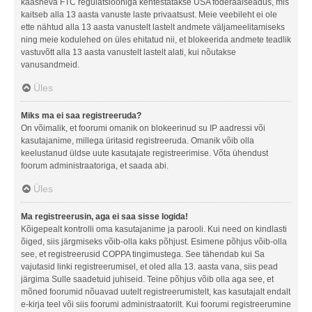
kaasneva FTC regulatsiooniga kehtestatakse USA föderaalseadus, mis
kaitseb alla 13 aasta vanuste laste privaatsust. Meie veebileht ei ole
ette nähtud alla 13 aasta vanustelt lastelt andmete väljameelitamiseks
ning meie kodulehed on üles ehitatud nii, et blokeerida andmete teadlik
vastuvõtt alla 13 aasta vanustelt lastelt alati, kui nõutakse
vanusandmeid.
Üles
Miks ma ei saa registreeruda?
On võimalik, et foorumi omanik on blokeerinud su IP aadressi või
kasutajanime, millega üritasid registreeruda. Omanik võib olla
keelustanud üldse uute kasutajate registreerimise. Võta ühendust
foorum administraatoriga, et saada abi.
Üles
Ma registreerusin, aga ei saa sisse logida!
Kõigepealt kontrolli oma kasutajanime ja parooli. Kui need on kindlasti
õiged, siis järgmiseks võib-olla kaks põhjust. Esimene põhjus võib-olla
see, et registreerusid COPPA tingimustega. See tähendab kui Sa
vajutasid linki registreerumisel, et oled alla 13. aasta vana, siis pead
järgima Sulle saadetuid juhiseid. Teine põhjus võib olla aga see, et
mõned foorumid nõuavad uutelt registreerumistelt, kas kasutajalt endalt
e-kirja teel või siis foorumi administraatorilt. Kui foorumi registreerumine