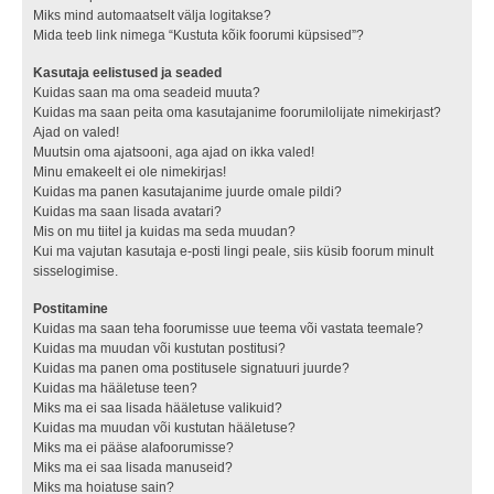
Miks mind automaatselt välja logitakse?
Mida teeb link nimega “Kustuta kõik foorumi küpsised”?
Kasutaja eelistused ja seaded
Kuidas saan ma oma seadeid muuta?
Kuidas ma saan peita oma kasutajanime foorumilolijate nimekirjast?
Ajad on valed!
Muutsin oma ajatsooni, aga ajad on ikka valed!
Minu emakeelt ei ole nimekirjas!
Kuidas ma panen kasutajanime juurde omale pildi?
Kuidas ma saan lisada avatari?
Mis on mu tiitel ja kuidas ma seda muudan?
Kui ma vajutan kasutaja e-posti lingi peale, siis küsib foorum minult
sisselogimise.
Postitamine
Kuidas ma saan teha foorumisse uue teema või vastata teemale?
Kuidas ma muudan või kustutan postitusi?
Kuidas ma panen oma postitusele signatuuri juurde?
Kuidas ma hääletuse teen?
Miks ma ei saa lisada hääletuse valikuid?
Kuidas ma muudan või kustutan hääletuse?
Miks ma ei pääse alafoorumisse?
Miks ma ei saa lisada manuseid?
Miks ma hoiatuse sain?