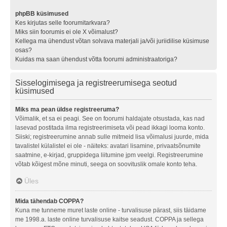
phpBB küsimused
Kes kirjutas selle foorumitarkvara?
Miks siin foorumis ei ole X võimalust?
Kellega ma ühendust võtan solvava materjali ja/või juriidilise küsimuse
osas?
Kuidas ma saan ühendust võtta foorumi administraatoriga?
Sisselogimisega ja registreerumisega seotud
küsimused
Miks ma pean üldse registreeruma?
Võimalik, et sa ei peagi. See on foorumi haldajate otsustada, kas nad
lasevad postitada ilma registreerimiseta või pead ikkagi looma konto.
Siiski; registreerumine annab sulle mitmeid lisa võimalusi juurde, mida
tavalistel külalistel ei ole - näiteks: avatari lisamine, privaatsõnumite
saatmine, e-kirjad, gruppidega liitumine jpm veelgi. Registreerumine
võtab kõigest mõne minuti, seega on soovituslik omale konto teha.
Üles
Mida tähendab COPPA?
Kuna me tunneme muret laste online - turvalisuse pärast, siis täidame
me 1998.a. laste online turvalisuse kaitse seadust. COPPA ja sellega