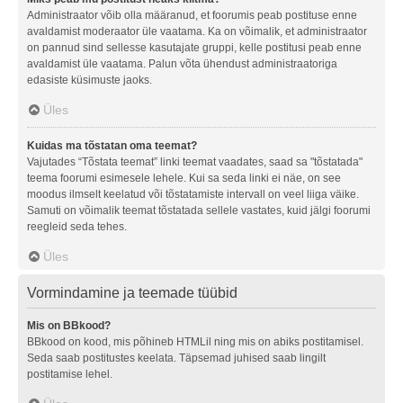
Administraator võib olla määranud, et foorumis peab postituse enne
avaldamist moderaator üle vaatama. Ka on võimalik, et administraator
on pannud sind sellesse kasutajate gruppi, kelle postitusi peab enne
avaldamist üle vaatama. Palun võta ühendust administraatoriga
edasiste küsimuste jaoks.
Üles
Kuidas ma tõstatan oma teemat?
Vajutades “Tõstata teemat” linki teemat vaadates, saad sa "tõstatada"
teema foorumi esimesele lehele. Kui sa seda linki ei näe, on see
moodus ilmselt keelatud või tõstatamiste intervall on veel liiga väike.
Samuti on võimalik teemat tõstatada sellele vastates, kuid jälgi foorumi
reegleid seda tehes.
Üles
Vormindamine ja teemade tüübid
Mis on BBkood?
BBkood on kood, mis põhineb HTMLil ning mis on abiks postitamisel.
Seda saab postitustes keelata. Täpsemad juhised saab lingilt
postitamise lehel.