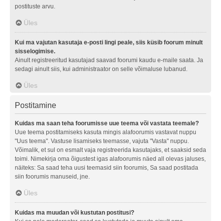
postituste arvu.
Üles
Kui ma vajutan kasutaja e-posti lingi peale, siis küsib foorum minult
sisselogimise.
Ainult registreeritud kasutajad saavad foorumi kaudu e-maile saata. Ja
sedagi ainult siis, kui administraator on selle võimaluse lubanud.
Üles
Postitamine
Kuidas ma saan teha foorumisse uue teema või vastata teemale?
Uue teema postitamiseks kasuta mingis alafoorumis vastavat nuppu
"Uus teema". Vastuse lisamiseks teemasse, vajuta "Vasta" nuppu.
Võimalik, et sul on esmalt vaja registreerida kasutajaks, et saaksid seda
toimi. Nimekirja oma õigustest igas alafoorumis näed all olevas jaluses,
näiteks: Sa saad teha uusi teemasid siin foorumis, Sa saad postitada
siin foorumis manuseid, jne.
Üles
Kuidas ma muudan või kustutan postitusi?