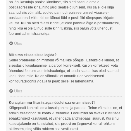
on läbi kasutaja poolse kinnituse, siis oled saanud oma e-
postiaadressile kirja, ning järgi sealseid juhiseid. Kui sa ei ole kirja
saanud siis võimalik, et oled pannud registreerumisel vigase e-
postiaadressi või e-kiri on läinud läbi e-posti filtri rämpspost kirjade
kausta. Kui sa oled täiesti kindel, et oled pannud õige e-postiaadressi,
ning ikka ei ole tulnud sulle kinnituskirja, siis palun võta ühendust
foorumi administraatoriga.
Üles
Miks ma ei saa sisse logida?
Sellel probleemil on mitmeid võimalikke põhjusi. Esiteks ole kindel, et
sisestasid kasutajanime ja parooli korrektselt. Kui on korrektsed, võta
ühendust foorumi administraatoriga, et teada saada, kas oled saanud
keelu foorumile. Ka on võimalik, et omanikul on veebiserveri
konfiguratsioonis viga ja ta peab selle ise lahendama.
Üles
Kunagi ammu liitusin, aga nüüd ei saa enam sisse?!
Kõigepealt kontrolli oma kasutajanime ja paroole. Teine võimalus on, et
administraator on su konto kustutanud. Foorumitel on tavaks kustutada
ebaaktiivseid kasutajaid, et vähendada andmebaasi suurust. Kui sinu
kasutajakonto on kustutatud, siis proovi on järgneval korral rohkem
aktiivsem, ning võtta rohkem osa vestlustest.