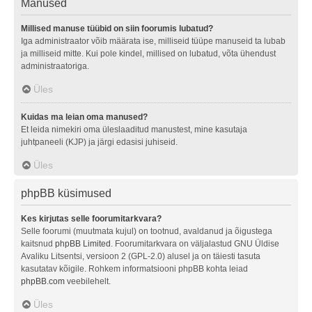
Manused
Millised manuse tüübid on siin foorumis lubatud?
Iga administraator võib määrata ise, milliseid tüüpe manuseid ta lubab
ja milliseid mitte. Kui pole kindel, millised on lubatud, võta ühendust
administraatoriga.
Üles
Kuidas ma leian oma manused?
Et leida nimekiri oma üleslaaditud manustest, mine kasutaja
juhtpaneeli (KJP) ja järgi edasisi juhiseid.
Üles
phpBB küsimused
Kes kirjutas selle foorumitarkvara?
Selle foorumi (muutmata kujul) on tootnud, avaldanud ja õigustega
kaitsnud
phpBB Limited
. Foorumitarkvara on väljalastud GNU Üldise
Avaliku Litsentsi, versioon 2 (GPL-2.0) alusel ja on täiesti tasuta
kasutatav kõigile. Rohkem informatsiooni phpBB kohta leiad
phpBB.com
veebilehelt.
Üles