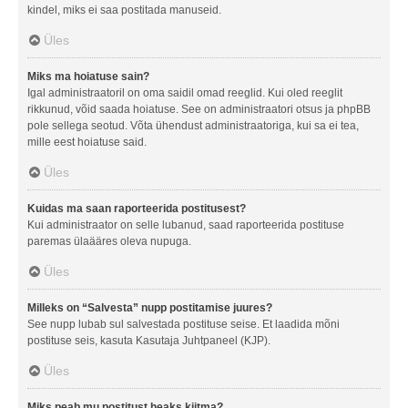
kindel, miks ei saa postitada manuseid.
Üles
Miks ma hoiatuse sain?
Igal administraatoril on oma saidil omad reeglid. Kui oled reeglit
rikkunud, võid saada hoiatuse. See on administraatori otsus ja phpBB
pole sellega seotud. Võta ühendust administraatoriga, kui sa ei tea,
mille eest hoiatuse said.
Üles
Kuidas ma saan raporteerida postitusest?
Kui administraator on selle lubanud, saad raporteerida postituse
paremas ülaääres oleva nupuga.
Üles
Milleks on “Salvesta” nupp postitamise juures?
See nupp lubab sul salvestada postituse seise. Et laadida mõni
postituse seis, kasuta Kasutaja Juhtpaneel (KJP).
Üles
Miks peab mu postitust heaks kiitma?