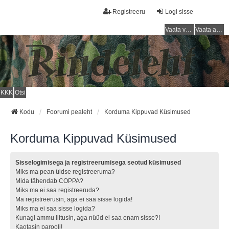
Registreeru
Logi sisse
Vaata vastamata teemasi
Vaata aktiivseid teemasid
KKK
Otsi
Kodu
Foorumi pealeht
Korduma Kippuvad Küsimused
Korduma Kippuvad Küsimused
Sisselogimisega ja registreerumisega seotud küsimused
Miks ma pean üldse registreeruma?
Mida tähendab COPPA?
Miks ma ei saa registreeruda?
Ma registreerusin, aga ei saa sisse logida!
Miks ma ei saa sisse logida?
Kunagi ammu liitusin, aga nüüd ei saa enam sisse?!
Kaotasin parooli!