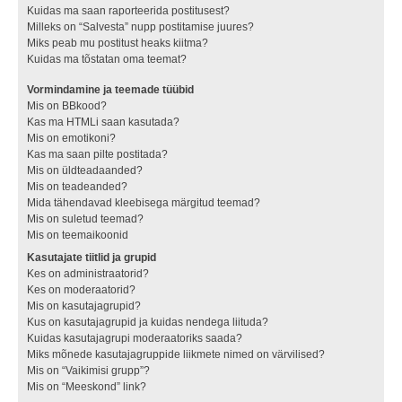
Kuidas ma saan raporteerida postitusest?
Milleks on “Salvesta” nupp postitamise juures?
Miks peab mu postitust heaks kiitma?
Kuidas ma tõstatan oma teemat?
Vormindamine ja teemade tüübid
Mis on BBkood?
Kas ma HTMLi saan kasutada?
Mis on emotikoni?
Kas ma saan pilte postitada?
Mis on üldteadaanded?
Mis on teadeanded?
Mida tähendavad kleebisega märgitud teemad?
Mis on suletud teemad?
Mis on teemaikoonid
Kasutajate tiitlid ja grupid
Kes on administraatorid?
Kes on moderaatorid?
Mis on kasutajagrupid?
Kus on kasutajagrupid ja kuidas nendega liituda?
Kuidas kasutajagrupi moderaatoriks saada?
Miks mõnede kasutajagruppide liikmete nimed on värvilised?
Mis on “Vaikimisi grupp”?
Mis on “Meeskond” link?