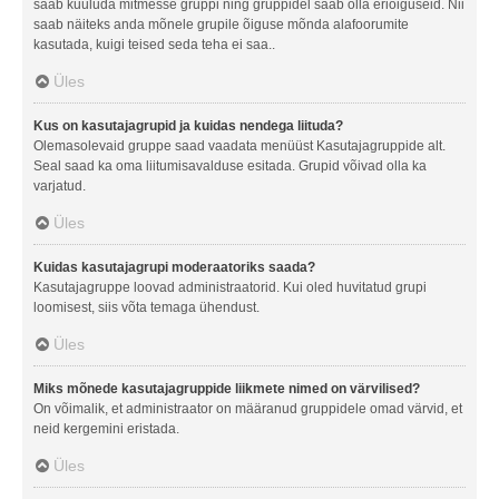
saab kuuluda mitmesse gruppi ning gruppidel saab olla eriõiguseid. Nii
saab näiteks anda mõnele grupile õiguse mõnda alafoorumite
kasutada, kuigi teised seda teha ei saa..
Üles
Kus on kasutajagrupid ja kuidas nendega liituda?
Olemasolevaid gruppe saad vaadata menüüst Kasutajagruppide alt.
Seal saad ka oma liitumisavalduse esitada. Grupid võivad olla ka
varjatud.
Üles
Kuidas kasutajagrupi moderaatoriks saada?
Kasutajagruppe loovad administraatorid. Kui oled huvitatud grupi
loomisest, siis võta temaga ühendust.
Üles
Miks mõnede kasutajagruppide liikmete nimed on värvilised?
On võimalik, et administraator on määranud gruppidele omad värvid, et
neid kergemini eristada.
Üles