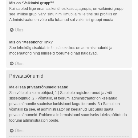
Mis on “Vaikimisi grupp”?
Kui sa oled liige enamas kui ühes kasutajagrupis, on vaikimisi grupp
see, millise grupi värvi sinu nimi ilmub ja mille tiitel sul profiilis on.
Administraator on võib-olla lubanud sul vaikimisi gruppi muuta.
Üles
Mis on “Meeskond” link?
See lehekülg sisaldab infot, näiteks kes on administraatorid ja
moderaatorid ning milliseid foorumeid nad haldavad.
Üles
Privaatsõnumid
Ma ei saa privaatsõnumeid saata!
Siin võib olla kolm põhjust; 1.) Sa ei ole registreerunud ja / või
sisseloginud. 2.) Võimalik, et foorumi administraator on keelanud
privaatsõnumite saatmise funktsiooni kogu foorumis. 3.) Samuti on
võimalik ka see, et administraator on keelanud just Sinul saata
privaatsõnumeid. Rohkema informatsiooni saamiseks tuleks pöörduda
foorumi administraatori poole.
Üles