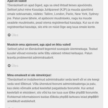
Ajad on valed!
Tõenäoliselt on ajad õiged, aga sa oled lihtsalt teises ajavööndis.
Sellisel juhul mine Kasutaja Juhtpaneel (KJP) ja muuda ajavöönd
omale sobivamaks, näiteks: Tallinn, London, Pariis, New York, Sydney
jne. Palun pane tähele, et ajatsooni muutmiseks, nagu ka muude
seadete muutmiseks, pead olema registreeritud kasutaja. Kui sa ei ole
registreeritud kasutaja, siis ehk on nüüd õige aeg luua omale konto.
Üles
Muutsin oma ajatsooni, aga ajad on ikka valed!
Sellisel juhul on tõenäoliselt tegemist suveajale üleminekuga. Teatud
kuudel võivad esineda selle tõttu väiksed nihked kellaajas. Palun
teavita probleemist administraatorit.
Üles
Minu emakeelt ei ole nimekirjas!
Tõenäoliselt ei installeerinud administraator seda keelt või ei ole keegi
seda veel tõlkinud. Võta ühendust foorumi administraatoriga ja palu,
kas oleks võimalik antud keelefail paigaldada foorumile. Kui antud
keelefaili ei eksisteeri, siis võid ka ise luua uue tõlke phpBB foorumile.
Rohkemat informatsiooni kuidas tõlkida phpBB tarkvara leiad
phpBB
®
ametlikult veebilehelt.