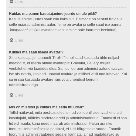
Üles
Kuidas ma panen kasutajanime juurde omale pildi?
Kasutajanime juures saab olla kaks pilti. Esimene on seotud tiitliga ja
selle määrab administraator. Teine on avatar ja selle saad ise panna
Juhtpaneel
i alt (kui avataride kasutamine pole foorumis keelatud).
Üles
Kuidas ma saan lisada avatari?
Sinu kasutaja juhtpaneeli “Profiili” lehel saad kasutada ühte neljast
meetodist, et lisada omale avataripilt: Gravatar, Gallery, mujalt
veebilehelt või laadides üles. Samuti foorumi administraatorid saavad
ise otsustada, kas nad lubavad avatare ja millisel viisil nad lubavad. Kui
sa ei saa kasutada avatare, siis võta ühendust foorumi
administraatoriga..
Üles
Mis on mu tiitel ja kuidas ma seda muudan?
Tiitlid näitavad, mitu postitust oled teinud või identfitseerivad kindlaid
kasutajaid, näiteks moderaatoreid ja administraatoreid. Enamasti ei saa
tiitleid muuta, kuna need määrab administraator. Palun ära riku
foorumit, tehes mõttetuid postitusi, et tiitlit kõrgemaks saada. Enamik
foorumite administraatoreid seda ei kannata ja nad madaldavad su