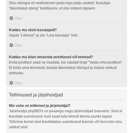
Sinu otsingul oli veebiserveri jaoks liiga palju vasteid. Kasutaja
“täiendatud otsing” funktsiooni, et olla rohkem täpsem.
Üles
Kuidas ma otsin kasutajaid?
Vajuta “Liikmed” ja siis “Leia kasutaja” linki.
Üles
Kuidas ma leian omaenda postitused või teemad?
Enda postitusi saad sa vaadata, kui vajutad lingil “Vaata oma postitusi”.
Et leida oma teemasid, kasuta täiendatud otsingut ja määra valikud
sobivaks.
Üles
Tellimused ja järjehoidjad
Mis vahe on tellimisel ja järjehoidjal?
Järjehoidja phpBB3's on peaaegu nagu järjehoidjad brauseris. Sind ei
teavitata uuendusest, kuid saad tulla kiiresti teema juurde tagasi.
Tellimise korral sind teavitatakse uuendusest teemas või foorumis sinu
valitud viisil.