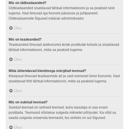
Mis on üldteadaanded?
Üldteadaanded sisaldavad tähtsat informatsiooni ja sa peaksid neid
lugema. Nad ilmuvad iga foorumi päisesse ja juhtpaneeli.
Üldteadaannete õigused määrab administraator.
Üles
Mis on teadeanded?
Teadeanded ilmuvad alafoorumis teiste postituste kohale ja sisaldavad
tähtsat informatsiooni, mida sa peaksid lugema.
Üles
Mida tähendavad kleebisega märgitud teemad?
Kleepsud ilmuvad teadaannete all ja vaid esimesel lehel foorumis. Nad
sisaldavad tihti tähtsat informatsiooni, mida sa peaksid lugema.
Üles
Mis on suletud teemad?
Suletud teemad on sellised teemad, kuhu kasutaja ei saa enam
postitada. Teemasid võidakse sulgeda mitmetel põhjustel. Ka võid sa
saada sulgeda omaenda teemasid, kui selleks on sul õigused.
Üles