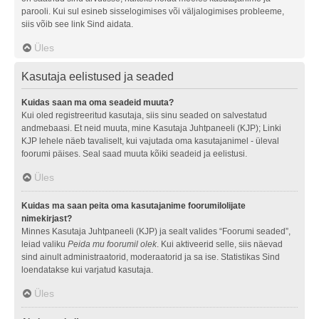
parooli. Kui sul esineb sisselogimises või väljalogimises probleeme,
siis võib see link Sind aidata.
Üles
Kasutaja eelistused ja seaded
Kuidas saan ma oma seadeid muuta?
Kui oled registreeritud kasutaja, siis sinu seaded on salvestatud
andmebaasi. Et neid muuta, mine Kasutaja Juhtpaneeli (KJP); Linki
KJP lehele näeb tavaliselt, kui vajutada oma kasutajanimel - üleval
foorumi päises. Seal saad muuta kõiki seadeid ja eelistusi.
Üles
Kuidas ma saan peita oma kasutajanime foorumilolijate
nimekirjast?
Minnes Kasutaja Juhtpaneeli (KJP) ja sealt valides “Foorumi seaded”,
leiad valiku
Peida mu foorumil olek
. Kui aktiveerid selle, siis näevad
sind ainult administraatorid, moderaatorid ja sa ise. Statistikas Sind
loendatakse kui varjatud kasutaja.
Üles