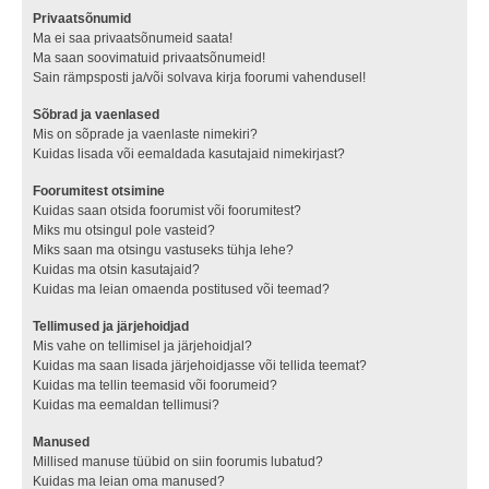
Privaatsõnumid
Ma ei saa privaatsõnumeid saata!
Ma saan soovimatuid privaatsõnumeid!
Sain rämpsposti ja/või solvava kirja foorumi vahendusel!
Sõbrad ja vaenlased
Mis on sõprade ja vaenlaste nimekiri?
Kuidas lisada või eemaldada kasutajaid nimekirjast?
Foorumitest otsimine
Kuidas saan otsida foorumist või foorumitest?
Miks mu otsingul pole vasteid?
Miks saan ma otsingu vastuseks tühja lehe?
Kuidas ma otsin kasutajaid?
Kuidas ma leian omaenda postitused või teemad?
Tellimused ja järjehoidjad
Mis vahe on tellimisel ja järjehoidjal?
Kuidas ma saan lisada järjehoidjasse või tellida teemat?
Kuidas ma tellin teemasid või foorumeid?
Kuidas ma eemaldan tellimusi?
Manused
Millised manuse tüübid on siin foorumis lubatud?
Kuidas ma leian oma manused?