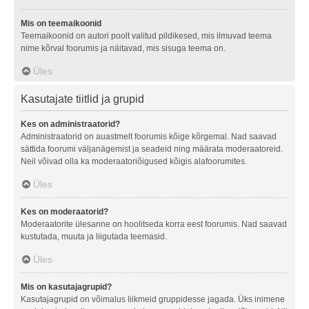
Mis on teemaikoonid
Teemaikoonid on autori poolt valitud pildikesed, mis ilmuvad teema
nime kõrval foorumis ja näitavad, mis sisuga teema on.
Üles
Kasutajate tiitlid ja grupid
Kes on administraatorid?
Administraatorid on auastmelt foorumis kõige kõrgemal. Nad saavad
sättida foorumi väljanägemist ja seadeid ning määrata moderaatoreid.
Neil võivad olla ka moderaatoriõigused kõigis alafoorumites.
Üles
Kes on moderaatorid?
Moderaatorite ülesanne on hoolitseda korra eest foorumis. Nad saavad
kustutada, muuta ja liigutada teemasid.
Üles
Mis on kasutajagrupid?
Kasutajagrupid on võimalus liikmeid gruppidesse jagada. Üks inimene