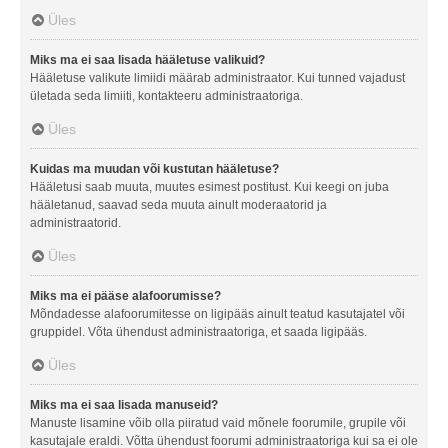
Üles
Miks ma ei saa lisada hääletuse valikuid?
Hääletuse valikute limiidi määrab administraator. Kui tunned vajadust
ületada seda limiiti, kontakteeru administraatoriga.
Üles
Kuidas ma muudan või kustutan hääletuse?
Hääletusi saab muuta, muutes esimest postitust. Kui keegi on juba
hääletanud, saavad seda muuta ainult moderaatorid ja
administraatorid.
Üles
Miks ma ei pääse alafoorumisse?
Mõndadesse alafoorumitesse on ligipääs ainult teatud kasutajatel või
gruppidel. Võta ühendust administraatoriga, et saada ligipääs.
Üles
Miks ma ei saa lisada manuseid?
Manuste lisamine võib olla piiratud vaid mõnele foorumile, grupile või
kasutajale eraldi. Võtta ühendust foorumi administraatoriga kui sa ei ole