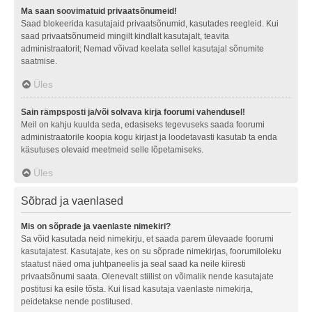
Ma saan soovimatuid privaatsõnumeid!
Saad blokeerida kasutajaid privaatsõnumid, kasutades reegleid. Kui
saad privaatsõnumeid mingilt kindlalt kasutajalt, teavita
administraatorit; Nemad võivad keelata sellel kasutajal sõnumite
saatmise.
Üles
Sain rämpsposti ja/või solvava kirja foorumi vahendusel!
Meil on kahju kuulda seda, edasiseks tegevuseks saada foorumi
administraatorile koopia kogu kirjast ja loodetavasti kasutab ta enda
käsutuses olevaid meetmeid selle lõpetamiseks.
Üles
Sõbrad ja vaenlased
Mis on sõprade ja vaenlaste nimekiri?
Sa võid kasutada neid nimekirju, et saada parem ülevaade foorumi
kasutajatest. Kasutajate, kes on su sõprade nimekirjas, foorumiloleku
staatust näed oma juhtpaneelis ja seal saad ka neile kiiresti
privaatsõnumi saata. Olenevalt stiilist on võimalik nende kasutajate
postitusi ka esile tõsta. Kui lisad kasutaja vaenlaste nimekirja,
peidetakse nende postitused.