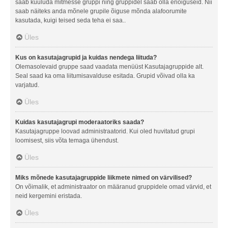
saab kuuluda mitmesse gruppi ning gruppidel saab olla eriõiguseid. Nii
saab näiteks anda mõnele grupile õiguse mõnda alafoorumite
kasutada, kuigi teised seda teha ei saa..
Üles
Kus on kasutajagrupid ja kuidas nendega liituda?
Olemasolevaid gruppe saad vaadata menüüst Kasutajagruppide alt.
Seal saad ka oma liitumisavalduse esitada. Grupid võivad olla ka
varjatud.
Üles
Kuidas kasutajagrupi moderaatoriks saada?
Kasutajagruppe loovad administraatorid. Kui oled huvitatud grupi
loomisest, siis võta temaga ühendust.
Üles
Miks mõnede kasutajagruppide liikmete nimed on värvilised?
On võimalik, et administraator on määranud gruppidele omad värvid, et
neid kergemini eristada.
Üles