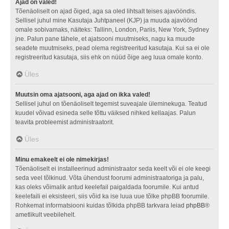
Ajad on valed!
Tõenäoliselt on ajad õiged, aga sa oled lihtsalt teises ajavööndis.
Sellisel juhul mine Kasutaja Juhtpaneel (KJP) ja muuda ajavöönd
omale sobivamaks, näiteks: Tallinn, London, Pariis, New York, Sydney
jne. Palun pane tähele, et ajatsooni muutmiseks, nagu ka muude
seadete muutmiseks, pead olema registreeritud kasutaja. Kui sa ei ole
registreeritud kasutaja, siis ehk on nüüd õige aeg luua omale konto.
Üles
Muutsin oma ajatsooni, aga ajad on ikka valed!
Sellisel juhul on tõenäoliselt tegemist suveajale üleminekuga. Teatud
kuudel võivad esineda selle tõttu väiksed nihked kellaajas. Palun
teavita probleemist administraatorit.
Üles
Minu emakeelt ei ole nimekirjas!
Tõenäoliselt ei installeerinud administraator seda keelt või ei ole keegi
seda veel tõlkinud. Võta ühendust foorumi administraatoriga ja palu,
kas oleks võimalik antud keelefail paigaldada foorumile. Kui antud
keelefaili ei eksisteeri, siis võid ka ise luua uue tõlke phpBB foorumile.
Rohkemat informatsiooni kuidas tõlkida phpBB tarkvara leiad
phpBB
®
ametlikult veebilehelt.