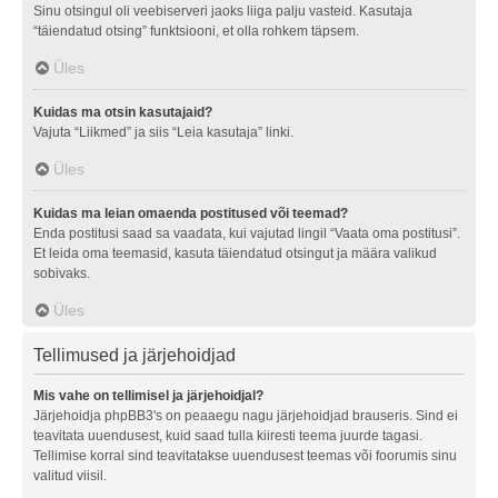
Sinu otsingul oli veebiserveri jaoks liiga palju vasteid. Kasutaja
“täiendatud otsing” funktsiooni, et olla rohkem täpsem.
Üles
Kuidas ma otsin kasutajaid?
Vajuta “Liikmed” ja siis “Leia kasutaja” linki.
Üles
Kuidas ma leian omaenda postitused või teemad?
Enda postitusi saad sa vaadata, kui vajutad lingil “Vaata oma postitusi”.
Et leida oma teemasid, kasuta täiendatud otsingut ja määra valikud
sobivaks.
Üles
Tellimused ja järjehoidjad
Mis vahe on tellimisel ja järjehoidjal?
Järjehoidja phpBB3's on peaaegu nagu järjehoidjad brauseris. Sind ei
teavitata uuendusest, kuid saad tulla kiiresti teema juurde tagasi.
Tellimise korral sind teavitatakse uuendusest teemas või foorumis sinu
valitud viisil.