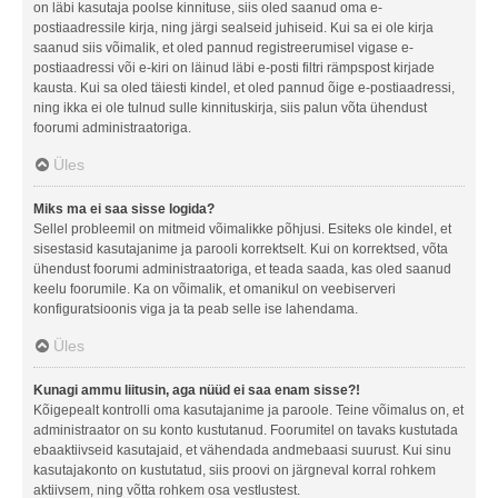
on läbi kasutaja poolse kinnituse, siis oled saanud oma e-
postiaadressile kirja, ning järgi sealseid juhiseid. Kui sa ei ole kirja
saanud siis võimalik, et oled pannud registreerumisel vigase e-
postiaadressi või e-kiri on läinud läbi e-posti filtri rämpspost kirjade
kausta. Kui sa oled täiesti kindel, et oled pannud õige e-postiaadressi,
ning ikka ei ole tulnud sulle kinnituskirja, siis palun võta ühendust
foorumi administraatoriga.
Üles
Miks ma ei saa sisse logida?
Sellel probleemil on mitmeid võimalikke põhjusi. Esiteks ole kindel, et
sisestasid kasutajanime ja parooli korrektselt. Kui on korrektsed, võta
ühendust foorumi administraatoriga, et teada saada, kas oled saanud
keelu foorumile. Ka on võimalik, et omanikul on veebiserveri
konfiguratsioonis viga ja ta peab selle ise lahendama.
Üles
Kunagi ammu liitusin, aga nüüd ei saa enam sisse?!
Kõigepealt kontrolli oma kasutajanime ja paroole. Teine võimalus on, et
administraator on su konto kustutanud. Foorumitel on tavaks kustutada
ebaaktiivseid kasutajaid, et vähendada andmebaasi suurust. Kui sinu
kasutajakonto on kustutatud, siis proovi on järgneval korral rohkem
aktiivsem, ning võtta rohkem osa vestlustest.