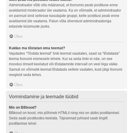
Administraator võib olla määranud, et foorumis peab postituse enne
avaldamist moderaator üle vaatama. Ka on võimalik, et administraator
on pannud sind sellesse kasutajate gruppi, kelle postitusi peab enne
avaldamist üle vaatama. Palun võta ühendust administraatoriga
edasiste küsimuste jaoks.
Üles
Kuidas ma tõstatan oma teemat?
Vajutades “Tõstata teemat” linki teemat vaadates, saad sa "tõstatada"
teema foorumi esimesele lehele. Kui sa seda linki ei näe, on see
moodus ilmselt keelatud või tõstatamiste intervall on veel liiga väike.
Samuti on võimalik teemat tõstatada sellele vastates, kuid jälgi foorumi
reegleid seda tehes.
Üles
Vormindamine ja teemade tüübid
Mis on BBkood?
BBkood on kood, mis põhineb HTMLil ning mis on abiks postitamisel.
Seda saab postitustes keelata. Täpsemad juhised saab lingilt
postitamise lehel.