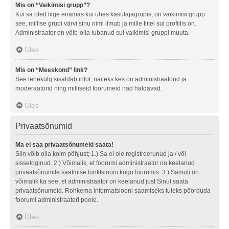
Mis on “Vaikimisi grupp”?
Kui sa oled liige enamas kui ühes kasutajagrupis, on vaikimisi grupp
see, millise grupi värvi sinu nimi ilmub ja mille tiitel sul profiilis on.
Administraator on võib-olla lubanud sul vaikimisi gruppi muuta.
Üles
Mis on “Meeskond” link?
See lehekülg sisaldab infot, näiteks kes on administraatorid ja
moderaatorid ning milliseid foorumeid nad haldavad.
Üles
Privaatsõnumid
Ma ei saa privaatsõnumeid saata!
Siin võib olla kolm põhjust; 1.) Sa ei ole registreerunud ja / või
sisseloginud. 2.) Võimalik, et foorumi administraator on keelanud
privaatsõnumite saatmise funktsiooni kogu foorumis. 3.) Samuti on
võimalik ka see, et administraator on keelanud just Sinul saata
privaatsõnumeid. Rohkema informatsiooni saamiseks tuleks pöörduda
foorumi administraatori poole.
Üles