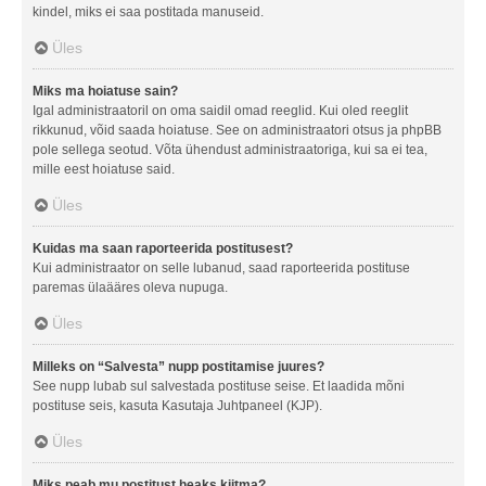
kindel, miks ei saa postitada manuseid.
Üles
Miks ma hoiatuse sain?
Igal administraatoril on oma saidil omad reeglid. Kui oled reeglit
rikkunud, võid saada hoiatuse. See on administraatori otsus ja phpBB
pole sellega seotud. Võta ühendust administraatoriga, kui sa ei tea,
mille eest hoiatuse said.
Üles
Kuidas ma saan raporteerida postitusest?
Kui administraator on selle lubanud, saad raporteerida postituse
paremas ülaääres oleva nupuga.
Üles
Milleks on “Salvesta” nupp postitamise juures?
See nupp lubab sul salvestada postituse seise. Et laadida mõni
postituse seis, kasuta Kasutaja Juhtpaneel (KJP).
Üles
Miks peab mu postitust heaks kiitma?