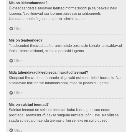
Mis on üldteadaanded?
Üldteadaanded sisaldavad tähtsat informatsiooni ja sa peaksid neid
lugema. Nad ilmuvad iga foorumi päisesse ja juhtpaneeli.
Üldteadaannete õigused määrab administraator.
Üles
Mis on teadeanded?
Teadeanded ilmuvad alafoorumis teiste postituste kohale ja sisaldavad
tähtsat informatsiooni, mida sa peaksid lugema.
Üles
Mida tähendavad kleebisega märgitud teemad?
Kleepsud ilmuvad teadaannete all ja vaid esimesel lehel foorumis. Nad
sisaldavad tihti tähtsat informatsiooni, mida sa peaksid lugema.
Üles
Mis on suletud teemad?
Suletud teemad on sellised teemad, kuhu kasutaja ei saa enam
postitada. Teemasid võidakse sulgeda mitmetel põhjustel. Ka võid sa
saada sulgeda omaenda teemasid, kui selleks on sul õigused.
Üles