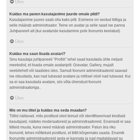
Üles
Kuidas ma panen kasutajanime juurde omale pildi?
Kasutajanime juures saab olla kaks pilti. Esimene on seotud tiitliga ja
selle määrab administraator. Teine on avatar ja selle saad ise panna
Juhtpaneel
i alt (kui avataride kasutamine pole foorumis keelatud).
Üles
Kuidas ma saan lisada avatari?
Sinu kasutaja juhtpaneeli “Profiili” lehel saad kasutada ühte neljast
meetodist, et lisada omale avataripilt: Gravatar, Gallery, mujalt
veebilehelt või laadides üles. Samuti foorumi administraatorid saavad
ise otsustada, kas nad lubavad avatare ja millisel viisil nad lubavad. Kui
sa ei saa kasutada avatare, siis võta ühendust foorumi
administraatoriga..
Üles
Mis on mu tiitel ja kuidas ma seda muudan?
Tiitlid näitavad, mitu postitust oled teinud või identfitseerivad kindlaid
kasutajaid, näiteks moderaatoreid ja administraatoreid. Enamasti ei saa
tiitleid muuta, kuna need määrab administraator. Palun ära riku
foorumit, tehes mõttetuid postitusi, et tiitlit kõrgemaks saada. Enamik
foorumite administraatoreid seda ei kannata ja nad madaldavad su