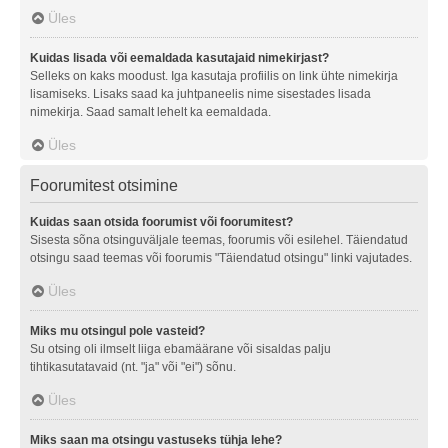
Üles
Kuidas lisada või eemaldada kasutajaid nimekirjast?
Selleks on kaks moodust. Iga kasutaja profiilis on link ühte nimekirja
lisamiseks. Lisaks saad ka juhtpaneelis nime sisestades lisada
nimekirja. Saad samalt lehelt ka eemaldada.
Üles
Foorumitest otsimine
Kuidas saan otsida foorumist või foorumitest?
Sisesta sõna otsinguväljale teemas, foorumis või esilehel. Täiendatud
otsingu saad teemas või foorumis "Täiendatud otsingu" linki vajutades.
Üles
Miks mu otsingul pole vasteid?
Su otsing oli ilmselt liiga ebamäärane või sisaldas palju
tihtikasutatavaid (nt. "ja" või "ei") sõnu.
Üles
Miks saan ma otsingu vastuseks tühja lehe?