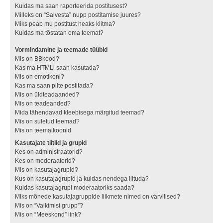
Kuidas ma saan raporteerida postitusest?
Milleks on “Salvesta” nupp postitamise juures?
Miks peab mu postitust heaks kiitma?
Kuidas ma tõstatan oma teemat?
Vormindamine ja teemade tüübid
Mis on BBkood?
Kas ma HTMLi saan kasutada?
Mis on emotikoni?
Kas ma saan pilte postitada?
Mis on üldteadaanded?
Mis on teadeanded?
Mida tähendavad kleebisega märgitud teemad?
Mis on suletud teemad?
Mis on teemaikoonid
Kasutajate tiitlid ja grupid
Kes on administraatorid?
Kes on moderaatorid?
Mis on kasutajagrupid?
Kus on kasutajagrupid ja kuidas nendega liituda?
Kuidas kasutajagrupi moderaatoriks saada?
Miks mõnede kasutajagruppide liikmete nimed on värvilised?
Mis on “Vaikimisi grupp”?
Mis on “Meeskond” link?