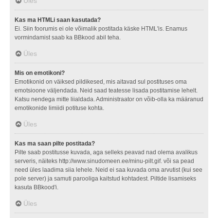
Üles
Kas ma HTMLi saan kasutada?
Ei. Siin foorumis ei ole võimalik postitada käske HTML'is. Enamus
vormindamist saab ka BBkood abil teha.
Üles
Mis on emotikoni?
Emotikonid on väiksed pildikesed, mis aitavad sul postituses oma
emotsioone väljendada. Neid saad teatesse lisada postitamise lehelt.
Katsu nendega mitte liialdada. Administraator on võib-olla ka määranud
emotikonide limiidi potituse kohta.
Üles
Kas ma saan pilte postitada?
Pilte saab postitusse kuvada, aga selleks peavad nad olema avalikus
serveris, näiteks http://www.sinudomeen.ee/minu-pilt.gif. või sa pead
need üles laadima siia lehele. Neid ei saa kuvada oma arvutist (kui see
pole server) ja samuti parooliga kaitstud kohtadest. Piltide lisamiseks
kasuta BBkood'i.
Üles