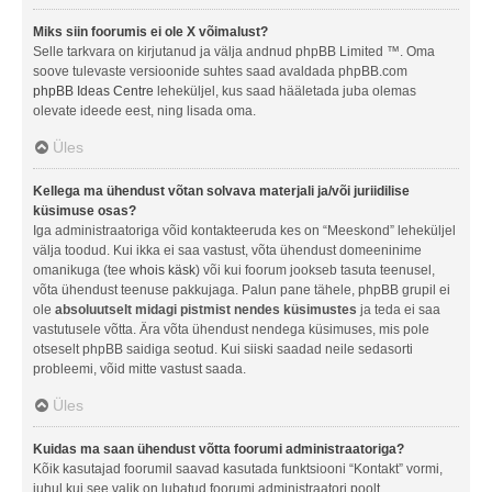
Miks siin foorumis ei ole X võimalust?
Selle tarkvara on kirjutanud ja välja andnud phpBB Limited ™. Oma
soove tulevaste versioonide suhtes saad avaldada phpBB.com
phpBB Ideas Centre
leheküljel, kus saad hääletada juba olemas
olevate ideede eest, ning lisada oma.
Üles
Kellega ma ühendust võtan solvava materjali ja/või juriidilise
küsimuse osas?
Iga administraatoriga võid kontakteeruda kes on “Meeskond” leheküljel
välja toodud. Kui ikka ei saa vastust, võta ühendust domeeninime
omanikuga (tee
whois käsk
) või kui foorum jookseb tasuta teenusel,
võta ühendust teenuse pakkujaga. Palun pane tähele, phpBB grupil ei
ole
absoluutselt midagi pistmist nendes küsimustes
ja teda ei saa
vastutusele võtta. Ära võta ühendust nendega küsimuses, mis pole
otseselt phpBB saidiga seotud. Kui siiski saadad neile sedasorti
probleemi, võid mitte vastust saada.
Üles
Kuidas ma saan ühendust võtta foorumi administraatoriga?
Kõik kasutajad foorumil saavad kasutada funktsiooni “Kontakt” vormi,
juhul kui see valik on lubatud foorumi administraatori poolt.