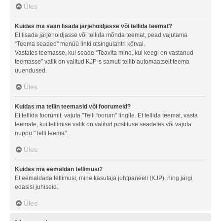
Üles
Kuidas ma saan lisada järjehoidjasse või tellida teemat?
Et lisada järjehoidjasse või tellida mõnda teemat, pead vajutama
“Teema seaded” menüü linki otsingulahtri kõrval.
Vastates teemasse, kui seade “Teavita mind, kui keegi on vastanud
teemasse” valik on valitud KJP-s samuti tellib automaatselt teema
uuendused.
Üles
Kuidas ma tellin teemasid või foorumeid?
Et tellida foorumit, vajuta "Telli foorum" lingile. Et tellida teemat, vasta
teemale, kui tellimise valik on valitud postituse seadetes või vajuta
nuppu "Telli teema".
Üles
Kuidas ma eemaldan tellimusi?
Et eemaldada tellimusi, mine kasutaja juhtpaneeli (KJP), ning järgi
edasisi juhiseid.
Üles