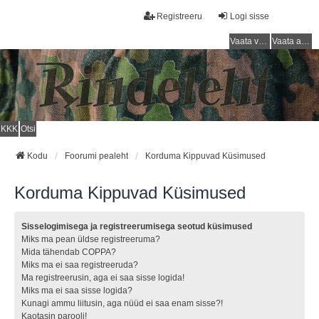
Registreeru
Logi sisse
Vaata vastamata teemasi
Vaata aktiivseid teemasid
KKK
Otsi
Kodu
Foorumi pealeht
Korduma Kippuvad Küsimused
Korduma Kippuvad Küsimused
Sisselogimisega ja registreerumisega seotud küsimused
Miks ma pean üldse registreeruma?
Mida tähendab COPPA?
Miks ma ei saa registreeruda?
Ma registreerusin, aga ei saa sisse logida!
Miks ma ei saa sisse logida?
Kunagi ammu liitusin, aga nüüd ei saa enam sisse?!
Kaotasin parooli!