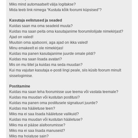
Miks mind automaatselt välja logitakse?
Mida teeb link nimega “Kustuta kõik foorumi küpsised”?
Kasutaja eelistused ja seaded
Kuidas saan ma oma seadeid muuta?
Kuidas ma saan peita oma kasutajanime foorumilolijate nimekirjast?
Ajad on valed!
Muutsin oma ajatsooni, aga ajad on ikka valed!
Minu emakeelt ei ole nimekirjas!
Kuidas ma panen kasutajanime juurde omale pildi?
Kuidas ma saan lisada avatari?
Mis on mu tiitel ja kuidas ma seda muudan?
Kui ma vajutan kasutaja e-posti lingi peale, siis küsib foorum minult
sisselogimise.
Postitamine
Kuidas ma saan teha foorumisse uue teema või vastata teemale?
Kuidas ma muudan või kustutan postitusi?
Kuidas ma panen oma postitusele signatuuri juurde?
Kuidas ma hääletuse teen?
Miks ma ei saa lisada hääletuse valikuid?
Kuidas ma muudan või kustutan hääletuse?
Miks ma ei pääse alafoorumisse?
Miks ma ei saa lisada manuseid?
Miks ma hoiatuse sain?