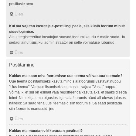
postituste arvu.
Üles
Kui ma vajutan kasutaja e-posti lingi peale, siis küsib foorum minult
sisselogimise.
Ainult registreeritud kasutajad saavad foorumi kaudu e-maile saata. Ja
sedagi ainult siis, kui administraator on selle võimaluse lubanud.
Üles
Postitamine
Kuidas ma saan teha foorumisse uue teema või vastata teemale?
Uue teema postitamiseks kasuta mingis alafoorumis vastavat nuppu
"Uus teema". Vastuse lisamiseks teemasse, vajuta "Vasta" nuppu.
Võimalik, et sul on esmalt vaja registreerida kasutajaks, et saaksid seda
toimi. Nimekirja oma õigustest igas alafoorumis näed all olevas jaluses,
näiteks: Sa saad teha uusi teemasid siin foorumis, Sa saad postitada
siin foorumis manuseid, jne.
Üles
Kuidas ma muudan või kustutan postitusi?