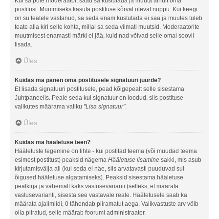
Kui sa pole moderaator, saad sa kustutada ja muuta ainult oma
postitusi. Muutmiseks kasuta postituse kõrval olevat nuppu. Kui keegi
on su teatele vastanud, sa seda enam kustutada ei saa ja muutes tuleb
teate alla kiri selle kohta, millal sa seda viimati muutsid. Moderaatorite
muutmisest enamasti märki ei jää, kuid nad võivad selle omal soovil
lisada.
Üles
Kuidas ma panen oma postitusele signatuuri juurde?
Et lisada signatuuri postitusele, pead kõigepealt selle sisestama
Juhtpaneelis. Peale seda kui signatuur on loodud, siis postituse
valikutes määrama valiku
"Lisa signatuur"
.
Üles
Kuidas ma hääletuse teen?
Hääletuste tegemine on lihte - kui postitad teema (või muudad teema
esimest postitust) peaksid nägema
Hääletuse lisamine
sakki, mis asub
kirjutamisvälja all (kui seda ei näe, siis arvatavasti puuduvad sul
õigused hääletuse algatamiseks). Peaksid sisestama hääletuse
pealkirja ja vähemalt kaks vastusevarianti (selleks, et määrata
vastusevarianti, sisesta see vastavale reale. Hääletusele saab ka
määrata ajalimiidi, 0 tähendab piiramatut aega. Valikvastuste arv võib
olla piiratud, selle määrab foorumi administraator.