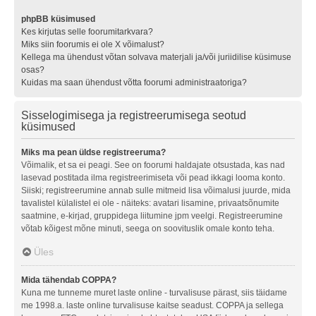
phpBB küsimused
Kes kirjutas selle foorumitarkvara?
Miks siin foorumis ei ole X võimalust?
Kellega ma ühendust võtan solvava materjali ja/või juriidilise küsimuse
osas?
Kuidas ma saan ühendust võtta foorumi administraatoriga?
Sisselogimisega ja registreerumisega seotud
küsimused
Miks ma pean üldse registreeruma?
Võimalik, et sa ei peagi. See on foorumi haldajate otsustada, kas nad
lasevad postitada ilma registreerimiseta või pead ikkagi looma konto.
Siiski; registreerumine annab sulle mitmeid lisa võimalusi juurde, mida
tavalistel külalistel ei ole - näiteks: avatari lisamine, privaatsõnumite
saatmine, e-kirjad, gruppidega liitumine jpm veelgi. Registreerumine
võtab kõigest mõne minuti, seega on soovituslik omale konto teha.
Üles
Mida tähendab COPPA?
Kuna me tunneme muret laste online - turvalisuse pärast, siis täidame
me 1998.a. laste online turvalisuse kaitse seadust. COPPA ja sellega