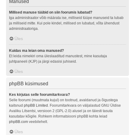
Manused
Millised manuse tüübid on siin foorumis lubatud?
Iga administraator võib määrata ise, milliseid tüüpe manuseid ta lubab
ja milliseid mitte. Kui pole kindel, millised on lubatud, võta ühendust
administraatoriga.
Üles
Kuidas ma leian oma manused?
Et leida nimekiri oma üleslaaditud manustest, mine kasutaja
juhtpaneeli (KJP) ja järgi edasisi juhiseid.
Üles
phpBB küsimused
Kes kirjutas selle foorumitarkvara?
Selle foorumi (muutmata kujul) on tootnud, avaldanud ja õigustega
kaitsnud
phpBB Limited
. Foorumitarkvara on väljalastud GNU Üldise
Avaliku Litsentsi, versioon 2 (GPL-2.0) alusel ja on täiesti tasuta
kasutatav kõigile. Rohkem informatsiooni phpBB kohta leiad
phpBB.com
veebilehelt.
Üles