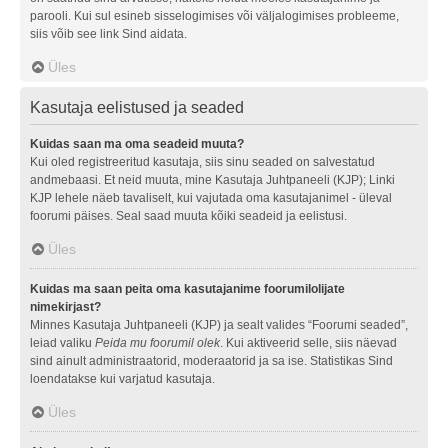
parooli. Kui sul esineb sisselogimises või väljalogimises probleeme,
siis võib see link Sind aidata.
Üles
Kasutaja eelistused ja seaded
Kuidas saan ma oma seadeid muuta?
Kui oled registreeritud kasutaja, siis sinu seaded on salvestatud
andmebaasi. Et neid muuta, mine Kasutaja Juhtpaneeli (KJP); Linki
KJP lehele näeb tavaliselt, kui vajutada oma kasutajanimel - üleval
foorumi päises. Seal saad muuta kõiki seadeid ja eelistusi.
Üles
Kuidas ma saan peita oma kasutajanime foorumilolijate
nimekirjast?
Minnes Kasutaja Juhtpaneeli (KJP) ja sealt valides “Foorumi seaded”,
leiad valiku
Peida mu foorumil olek
. Kui aktiveerid selle, siis näevad
sind ainult administraatorid, moderaatorid ja sa ise. Statistikas Sind
loendatakse kui varjatud kasutaja.
Üles