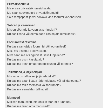
Privaatsõnumid
Ma ei saa privaatsõnumeid saata!
Ma saan soovimatuid privaatsõnumeid!
Sain rämpsposti ja/või solvava kirja foorumi vahendusel!
Sõbrad ja vaenlased
Mis on sõprade ja vaenlaste nimekiri?
Kuidas lisada või eemaldada kasutajaid nimekirjast?
Foorumitest otsimine
Kuidas saan otsida foorumist või foorumitest?
Miks mu otsingul pole vasteid?
Miks saan ma otsingu vastuseks tühja lehe?
Kuidas ma otsin kasutajaid?
Kuidas ma leian omaenda postitused või teemad?
Tellimused ja järjehoidjad
Mis vahe on tellimisel ja järjehoidjal?
Kuidas ma saan lisada järjehoidjasse või tellida teemat?
Kuidas ma tellin teemasid või foorumeid?
Kuidas ma eemaldan tellimusi?
Manused
Millised manuse tüübid on siin foorumis lubatud?
Kuidas ma leian oma manused?