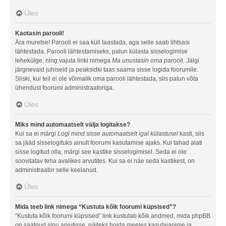
Üles
Kaotasin parooli!
Ära muretse! Parooli ei saa küll taastada, aga selle saab lihtsasi
lähtestada. Parooli lähtestamiseks, palun külasta sisselogimise
lehekülge, ning vajuta linki nimega
Ma unustasin oma parooli
. Jälgi
järgnevaid juhiseid ja peaksidki taas saama sisse logida foorumile.
Siiski, kui teil ei ole võimalik oma parooli lähtestada, siis palun võta
ühendust foorumi administraatoriga.
Üles
Miks mind automaatselt välja logitakse?
Kui sa ei märgi
Logi mind sisse automaatselt igal külastusel
kasti, siis
sa jääd sisselogituks ainult foorumi kasutamise ajaks. Kui tahad alati
sisse logitud olla, märgi see kastike sisselogimisel. Seda ei ole
soovitatav teha avalikes arvutites. Kui sa ei näe seda kastikest, on
administraator selle keelanud.
Üles
Mida teeb link nimega “Kustuta kõik foorumi küpsised”?
“Kustuta kõik foorumi küpsised” link kustutab kõik andmed, mida phpBB
on saatnud sinu arvutisse, näiteks hoida meeles kasutajanime ja