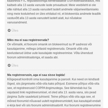
kaasneva FTC regulatsiooniga kehtestatakse USA föderaalseadus, mis
kaitseb alla 13 aasta vanuste laste privaatsust. Meie veebileht ei ole
ette nähtud alla 13 aasta vanustelt lastelt andmete väljameelitamiseks
ning meie kodulehed on üles ehitatud nii, et blokeerida andmete teadlik
vastuvõtt alla 13 aasta vanustelt lastelt alati, kui nõutakse
vanusandmeid.
Üles
Miks ma ei saa registreeruda?
On võimalik, et foorumi omanik on blokeerinud su IP aadressi või
kasutajanime, millega üritasid registreeruda. Omanik võib olla
keelustanud üldse uute kasutajate registreerimise. Võta ühendust
foorum administraatoriga, et saada abi.
Üles
Ma registreerusin, aga ei saa sisse logida!
Kõigepealt kontrolli oma kasutajanime ja parooli. Kui need on kindlasti
õiged, siis järgmiseks võib-olla kaks põhjust. Esimene põhjus võib-olla
see, et registreerusid COPPA tingimustega. See tähendab kui Sa
vajutasid linki registreerumisel, et oled alla 13. aasta vana, siis pead
järgima Sulle saadetuid juhiseid. Teine põhjus võib olla aga see, et
mõned foorumid nõuavad uutelt registreerumistelt, kas kasutajalt endalt
e-kirja teel või siis foorumi administraatorilt. Kui foorumi registreerumine