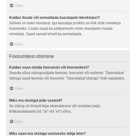
Üles
Kuidas lisada või eemaldada kasutajaid nimekirjast?
Selleks on kaks moodust. Iga kasutaja profiilis on link ühte nimekirja
lisamiseks. Lisaks saad ka juhtpaneelis nime sisestades lisada
nimekirja. Saad samalt lehelt ka eemaldada.
Üles
Foorumitest otsimine
Kuidas saan otsida foorumist või foorumitest?
Sisesta sõna otsinguväljale teemas, foorumis või esilehel. Täiendatud
otsingu saad teemas või foorumis "Täiendatud otsingu" linki vajutades.
Üles
Miks mu otsingul pole vasteid?
Su otsing oli ilmselt liiga ebamäärane või sisaldas palju
tihtikasutatavaid (nt. "ja" või "ei") sõnu.
Üles
Miks saan ma otsingu vastuseks tühja lehe?