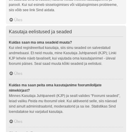
parooli. Kui sul esineb sisselogimises või väljalogimises probleeme,
siis võib see link Sind aidata.
Üles
Kasutaja eelistused ja seaded
Kuidas saan ma oma seadeid muuta?
Kui oled registreeritud kasutaja, siis sinu seaded on salvestatud
andmebaasi. Et neid muuta, mine Kasutaja Juhtpaneeli (KJP); Linki
KJP lehele näeb tavaliselt, kui vajutada oma kasutajanimel - üleval
foorumi päises. Seal saad muuta kõiki seadeid ja eelistusi.
Üles
Kuidas ma saan peita oma kasutajanime foorumilolijate
nimekirjast?
Minnes Kasutaja Juhtpaneeli (KJP) ja sealt valides “Foorumi seaded”,
leiad valiku
Peida mu foorumil olek
. Kui aktiveerid selle, siis näevad
sind ainult administraatorid, moderaatorid ja sa ise. Statistikas Sind
loendatakse kui varjatud kasutaja.
Üles