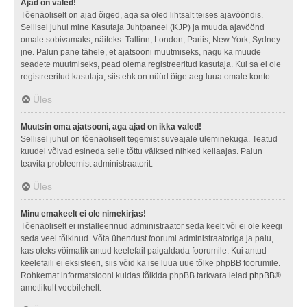
Ajad on valed!
Tõenäoliselt on ajad õiged, aga sa oled lihtsalt teises ajavööndis.
Sellisel juhul mine Kasutaja Juhtpaneel (KJP) ja muuda ajavöönd
omale sobivamaks, näiteks: Tallinn, London, Pariis, New York, Sydney
jne. Palun pane tähele, et ajatsooni muutmiseks, nagu ka muude
seadete muutmiseks, pead olema registreeritud kasutaja. Kui sa ei ole
registreeritud kasutaja, siis ehk on nüüd õige aeg luua omale konto.
Üles
Muutsin oma ajatsooni, aga ajad on ikka valed!
Sellisel juhul on tõenäoliselt tegemist suveajale üleminekuga. Teatud
kuudel võivad esineda selle tõttu väiksed nihked kellaajas. Palun
teavita probleemist administraatorit.
Üles
Minu emakeelt ei ole nimekirjas!
Tõenäoliselt ei installeerinud administraator seda keelt või ei ole keegi
seda veel tõlkinud. Võta ühendust foorumi administraatoriga ja palu,
kas oleks võimalik antud keelefail paigaldada foorumile. Kui antud
keelefaili ei eksisteeri, siis võid ka ise luua uue tõlke phpBB foorumile.
Rohkemat informatsiooni kuidas tõlkida phpBB tarkvara leiad
phpBB
®
ametlikult veebilehelt.