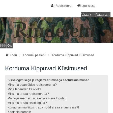
Registreeru
Logi sisse
Vaata vastamata teemasi
Vaata aktiivseid teemasid
KKK
Otsi
Kodu
Foorumi pealeht
Korduma Kippuvad Küsimused
Korduma Kippuvad Küsimused
Sisselogimisega ja registreerumisega seotud küsimused
Miks ma pean üldse registreeruma?
Mida tähendab COPPA?
Miks ma ei saa registreeruda?
Ma registreerusin, aga ei saa sisse logida!
Miks ma ei saa sisse logida?
Kunagi ammu liitusin, aga nüüd ei saa enam sisse?!
Kaotasin parooli!