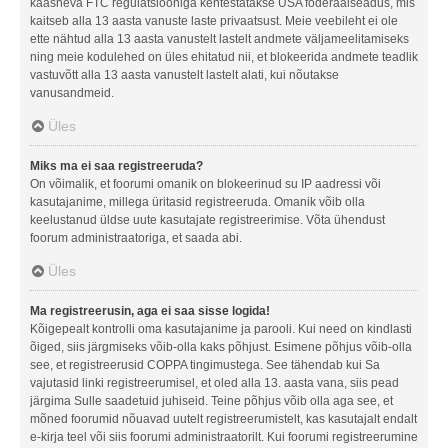
kaasneva FTC regulatsiooniga kehtestatakse USA föderaalseadus, mis
kaitseb alla 13 aasta vanuste laste privaatsust. Meie veebileht ei ole
ette nähtud alla 13 aasta vanustelt lastelt andmete väljameelitamiseks
ning meie kodulehed on üles ehitatud nii, et blokeerida andmete teadlik
vastuvõtt alla 13 aasta vanustelt lastelt alati, kui nõutakse
vanusandmeid.
Üles
Miks ma ei saa registreeruda?
On võimalik, et foorumi omanik on blokeerinud su IP aadressi või
kasutajanime, millega üritasid registreeruda. Omanik võib olla
keelustanud üldse uute kasutajate registreerimise. Võta ühendust
foorum administraatoriga, et saada abi.
Üles
Ma registreerusin, aga ei saa sisse logida!
Kõigepealt kontrolli oma kasutajanime ja parooli. Kui need on kindlasti
õiged, siis järgmiseks võib-olla kaks põhjust. Esimene põhjus võib-olla
see, et registreerusid COPPA tingimustega. See tähendab kui Sa
vajutasid linki registreerumisel, et oled alla 13. aasta vana, siis pead
järgima Sulle saadetuid juhiseid. Teine põhjus võib olla aga see, et
mõned foorumid nõuavad uutelt registreerumistelt, kas kasutajalt endalt
e-kirja teel või siis foorumi administraatorilt. Kui foorumi registreerumine