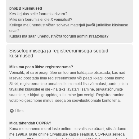
phpBB küsimused
Kes kirjutas selle foorumitarkvara?
Miks siin foorumis ei ole X võimalust?
Kellega ma ühendust võtan solvava materjali ja/või juriidilise küsimuse
osas?
Kuidas ma saan ühendust võtta foorumi administraatoriga?
Sisselogimisega ja registreerumisega seotud
küsimused
Miks ma pean üldse registreeruma?
Võimalik, et sa ei peagi. See on foorumi haldajate otsustada, kas nad
lasevad postitada ilma registreerimiseta või pead ikkagi looma konto.
Siiski; registreerumine annab sulle mitmeid lisa võimalusi juurde, mida
tavalistel külalistel ei ole - näiteks: avatari lisamine, privaatsõnumite
saatmine, e-kirjad, gruppidega liitumine jpm veelgi. Registreerumine
võtab kõigest mõne minuti, seega on soovituslik omale konto teha.
Üles
Mida tähendab COPPA?
Kuna me tunneme muret laste online - turvalisuse pärast, siis täidame
me 1998.a. laste online turvalisuse kaitse seadust. COPPA ja sellega