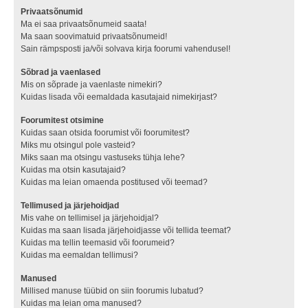
Privaatsõnumid
Ma ei saa privaatsõnumeid saata!
Ma saan soovimatuid privaatsõnumeid!
Sain rämpsposti ja/või solvava kirja foorumi vahendusel!
Sõbrad ja vaenlased
Mis on sõprade ja vaenlaste nimekiri?
Kuidas lisada või eemaldada kasutajaid nimekirjast?
Foorumitest otsimine
Kuidas saan otsida foorumist või foorumitest?
Miks mu otsingul pole vasteid?
Miks saan ma otsingu vastuseks tühja lehe?
Kuidas ma otsin kasutajaid?
Kuidas ma leian omaenda postitused või teemad?
Tellimused ja järjehoidjad
Mis vahe on tellimisel ja järjehoidjal?
Kuidas ma saan lisada järjehoidjasse või tellida teemat?
Kuidas ma tellin teemasid või foorumeid?
Kuidas ma eemaldan tellimusi?
Manused
Millised manuse tüübid on siin foorumis lubatud?
Kuidas ma leian oma manused?