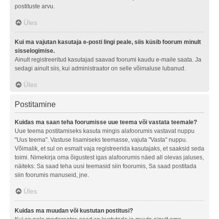
postituste arvu.
Üles
Kui ma vajutan kasutaja e-posti lingi peale, siis küsib foorum minult
sisselogimise.
Ainult registreeritud kasutajad saavad foorumi kaudu e-maile saata. Ja
sedagi ainult siis, kui administraator on selle võimaluse lubanud.
Üles
Postitamine
Kuidas ma saan teha foorumisse uue teema või vastata teemale?
Uue teema postitamiseks kasuta mingis alafoorumis vastavat nuppu
"Uus teema". Vastuse lisamiseks teemasse, vajuta "Vasta" nuppu.
Võimalik, et sul on esmalt vaja registreerida kasutajaks, et saaksid seda
toimi. Nimekirja oma õigustest igas alafoorumis näed all olevas jaluses,
näiteks: Sa saad teha uusi teemasid siin foorumis, Sa saad postitada
siin foorumis manuseid, jne.
Üles
Kuidas ma muudan või kustutan postitusi?