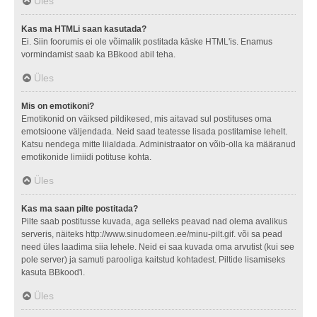
Üles
Kas ma HTMLi saan kasutada?
Ei. Siin foorumis ei ole võimalik postitada käske HTML'is. Enamus
vormindamist saab ka BBkood abil teha.
Üles
Mis on emotikoni?
Emotikonid on väiksed pildikesed, mis aitavad sul postituses oma
emotsioone väljendada. Neid saad teatesse lisada postitamise lehelt.
Katsu nendega mitte liialdada. Administraator on võib-olla ka määranud
emotikonide limiidi potituse kohta.
Üles
Kas ma saan pilte postitada?
Pilte saab postitusse kuvada, aga selleks peavad nad olema avalikus
serveris, näiteks http://www.sinudomeen.ee/minu-pilt.gif. või sa pead
need üles laadima siia lehele. Neid ei saa kuvada oma arvutist (kui see
pole server) ja samuti parooliga kaitstud kohtadest. Piltide lisamiseks
kasuta BBkood'i.
Üles