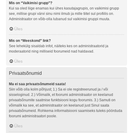
Mis on “Vaikimisi grupp”?
Kui sa oled liige enamas kui ühes kasutajagrupis, on vaikimisi grupp
see, millise grupi värvi sinu nimi ilmub ja mille tiitel sul profiilis on.
Administraator on võib-olla lubanud sul vaikimisi gruppi muuta.
Üles
Mis on “Meeskond” link?
See lehekülg sisaldab infot, näiteks kes on administraatorid ja
moderaatorid ning milliseid foorumeid nad haldavad.
Üles
Privaatsõnumid
Ma ei saa privaatsõnumeid saata!
Siin võib olla kolm põhjust; 1.) Sa ei ole registreerunud ja / või
sisseloginud. 2.) Võimalik, et foorumi administraator on keelanud
privaatsõnumite saatmise funktsiooni kogu foorumis. 3.) Samuti on
võimalik ka see, et administraator on keelanud just Sinul saata
privaatsõnumeid. Rohkema informatsiooni saamiseks tuleks pöörduda
foorumi administraatori poole.
Üles