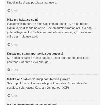
kindel, miks ei saa postitada manuseid.
Üles
Miks ma hoiatuse sain?
Igal administraatoril on oma saidil omad reeglid. Kui oled reeglit
rikkunud, võid saada hoiatuse. See on administraatori otsus ja phpBB
pole sellega seotud. Võta ühendust administraatoriga, kui sa ei tea,
mille eest hoiatuse said.
Üles
Kuidas ma saan raporteerida postitusest?
Kui administraator on selle lubanud, saad raporteerida postituse
paremas ülaääres oleva nupuga.
Üles
Milleks on “Salvesta” nupp postitamise juures?
See nupp lubab sul salvestada postituse seise. Et laadida mõni
postituse seis, kasuta Kasutaja Juhtpaneel (KJP).
Üles
Miks peab mu postitust heaks kiitma?