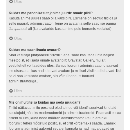
Üles
Kuidas ma panen kasutajanime juurde omale pildi?
Kasutajanime juures saab olla kaks pilti. Esimene on seotud tiitliga ja
selle määrab administraator. Teine on avatar ja selle saad ise panna
Juhtpaneel
i alt (kui avataride kasutamine pole foorumis keelatud).
Üles
Kuidas ma saan lisada avatari?
Sinu kasutaja juhtpaneeli “Profiili” lehel saad kasutada ühte neljast
meetodist, et lisada omale avataripilt: Gravatar, Gallery, mujalt
veebilehelt või laadides üles. Samuti foorumi administraatorid saavad
ise otsustada, kas nad lubavad avatare ja millisel viisil nad lubavad. Kui
sa ei saa kasutada avatare, siis võta ühendust foorumi
administraatoriga..
Üles
Mis on mu tiitel ja kuidas ma seda muudan?
Tiitlid näitavad, mitu postitust oled teinud või identfitseerivad kindlaid
kasutajaid, näiteks moderaatoreid ja administraatoreid. Enamasti ei saa
tiitleid muuta, kuna need määrab administraator. Palun ära riku
foorumit, tehes mõttetuid postitusi, et tiitlit kõrgemaks saada. Enamik
foorumite administraatoreid seda ei kannata ja nad madaldavad su