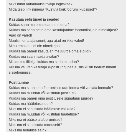
Miks mind automaatselt välja logitakse?
Mida teeb link nimega “Kustuta kõik foorumi küpsised”?
Kasutaja eelistused ja seaded
Kuidas saan ma oma seadeid muuta?
Kuidas ma saan peita oma kasutajanime foorumilolijate nimekirjast?
Ajad on valed!
Muutsin oma ajatsooni, aga ajad on ikka valed!
Minu emakeelt ei ole nimekirjas!
Kuidas ma panen kasutajanime juurde omale pildi?
Kuidas ma saan lisada avatari?
Mis on mu tiitel ja kuidas ma seda muudan?
Kui ma vajutan kasutaja e-posti lingi peale, siis küsib foorum minult
sisselogimise.
Postitamine
Kuidas ma saan teha foorumisse uue teema või vastata teemale?
Kuidas ma muudan või kustutan postitusi?
Kuidas ma panen oma postitusele signatuuri juurde?
Kuidas ma hääletuse teen?
Miks ma ei saa lisada hääletuse valikuid?
Kuidas ma muudan või kustutan hääletuse?
Miks ma ei pääse alafoorumisse?
Miks ma ei saa lisada manuseid?
Miks ma hoiatuse sain?