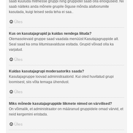
saab kuuluda mitmesse gruppi ning gruppidel saab olla eriõiguseid. Nii
saab näiteks anda mõnele grupile õiguse mõnda alafoorumite
kasutada, kuigi teised seda teha ei saa..
Üles
Kus on kasutajagrupid ja kuidas nendega liituda?
Olemasolevaid gruppe saad vaadata menüüst Kasutajagruppide alt.
Seal saad ka oma liitumisavalduse esitada. Grupid võivad olla ka
varjatud.
Üles
Kuidas kasutajagrupi moderaatoriks saada?
Kasutajagruppe loovad administraatorid. Kui oled huvitatud grupi
loomisest, siis võta temaga ühendust.
Üles
Miks mõnede kasutajagruppide liikmete nimed on värvilised?
On võimalik, et administraator on määranud gruppidele omad värvid, et
neid kergemini eristada.
Üles