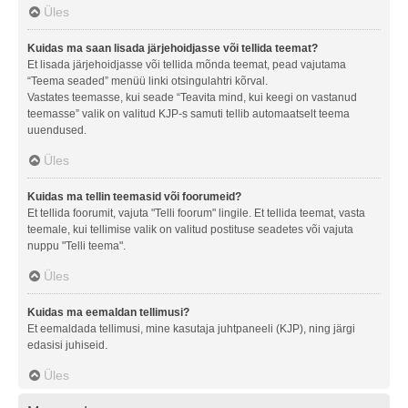
Üles
Kuidas ma saan lisada järjehoidjasse või tellida teemat?
Et lisada järjehoidjasse või tellida mõnda teemat, pead vajutama
“Teema seaded” menüü linki otsingulahtri kõrval.
Vastates teemasse, kui seade “Teavita mind, kui keegi on vastanud
teemasse” valik on valitud KJP-s samuti tellib automaatselt teema
uuendused.
Üles
Kuidas ma tellin teemasid või foorumeid?
Et tellida foorumit, vajuta "Telli foorum" lingile. Et tellida teemat, vasta
teemale, kui tellimise valik on valitud postituse seadetes või vajuta
nuppu "Telli teema".
Üles
Kuidas ma eemaldan tellimusi?
Et eemaldada tellimusi, mine kasutaja juhtpaneeli (KJP), ning järgi
edasisi juhiseid.
Üles