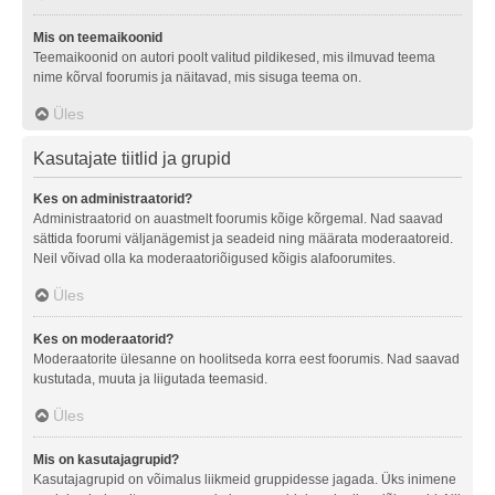
Mis on teemaikoonid
Teemaikoonid on autori poolt valitud pildikesed, mis ilmuvad teema
nime kõrval foorumis ja näitavad, mis sisuga teema on.
Üles
Kasutajate tiitlid ja grupid
Kes on administraatorid?
Administraatorid on auastmelt foorumis kõige kõrgemal. Nad saavad
sättida foorumi väljanägemist ja seadeid ning määrata moderaatoreid.
Neil võivad olla ka moderaatoriõigused kõigis alafoorumites.
Üles
Kes on moderaatorid?
Moderaatorite ülesanne on hoolitseda korra eest foorumis. Nad saavad
kustutada, muuta ja liigutada teemasid.
Üles
Mis on kasutajagrupid?
Kasutajagrupid on võimalus liikmeid gruppidesse jagada. Üks inimene