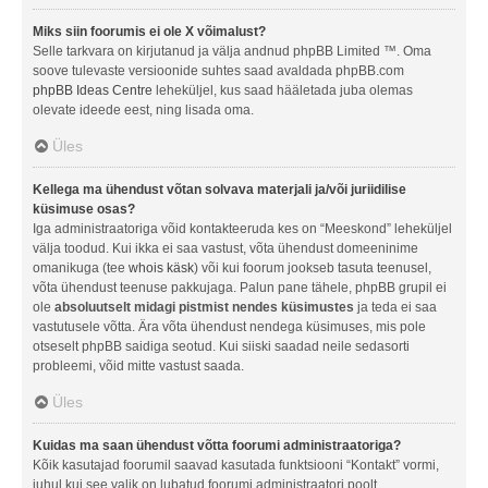
Miks siin foorumis ei ole X võimalust?
Selle tarkvara on kirjutanud ja välja andnud phpBB Limited ™. Oma
soove tulevaste versioonide suhtes saad avaldada phpBB.com
phpBB Ideas Centre
leheküljel, kus saad hääletada juba olemas
olevate ideede eest, ning lisada oma.
Üles
Kellega ma ühendust võtan solvava materjali ja/või juriidilise
küsimuse osas?
Iga administraatoriga võid kontakteeruda kes on “Meeskond” leheküljel
välja toodud. Kui ikka ei saa vastust, võta ühendust domeeninime
omanikuga (tee
whois käsk
) või kui foorum jookseb tasuta teenusel,
võta ühendust teenuse pakkujaga. Palun pane tähele, phpBB grupil ei
ole
absoluutselt midagi pistmist nendes küsimustes
ja teda ei saa
vastutusele võtta. Ära võta ühendust nendega küsimuses, mis pole
otseselt phpBB saidiga seotud. Kui siiski saadad neile sedasorti
probleemi, võid mitte vastust saada.
Üles
Kuidas ma saan ühendust võtta foorumi administraatoriga?
Kõik kasutajad foorumil saavad kasutada funktsiooni “Kontakt” vormi,
juhul kui see valik on lubatud foorumi administraatori poolt.