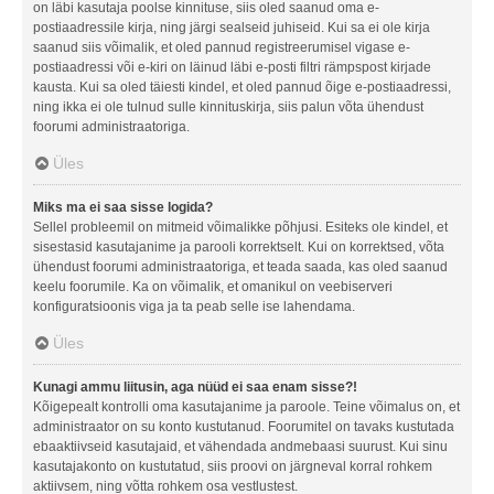
on läbi kasutaja poolse kinnituse, siis oled saanud oma e-
postiaadressile kirja, ning järgi sealseid juhiseid. Kui sa ei ole kirja
saanud siis võimalik, et oled pannud registreerumisel vigase e-
postiaadressi või e-kiri on läinud läbi e-posti filtri rämpspost kirjade
kausta. Kui sa oled täiesti kindel, et oled pannud õige e-postiaadressi,
ning ikka ei ole tulnud sulle kinnituskirja, siis palun võta ühendust
foorumi administraatoriga.
Üles
Miks ma ei saa sisse logida?
Sellel probleemil on mitmeid võimalikke põhjusi. Esiteks ole kindel, et
sisestasid kasutajanime ja parooli korrektselt. Kui on korrektsed, võta
ühendust foorumi administraatoriga, et teada saada, kas oled saanud
keelu foorumile. Ka on võimalik, et omanikul on veebiserveri
konfiguratsioonis viga ja ta peab selle ise lahendama.
Üles
Kunagi ammu liitusin, aga nüüd ei saa enam sisse?!
Kõigepealt kontrolli oma kasutajanime ja paroole. Teine võimalus on, et
administraator on su konto kustutanud. Foorumitel on tavaks kustutada
ebaaktiivseid kasutajaid, et vähendada andmebaasi suurust. Kui sinu
kasutajakonto on kustutatud, siis proovi on järgneval korral rohkem
aktiivsem, ning võtta rohkem osa vestlustest.