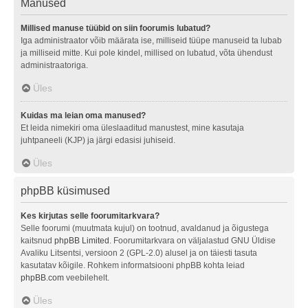
Manused
Millised manuse tüübid on siin foorumis lubatud?
Iga administraator võib määrata ise, milliseid tüüpe manuseid ta lubab
ja milliseid mitte. Kui pole kindel, millised on lubatud, võta ühendust
administraatoriga.
Üles
Kuidas ma leian oma manused?
Et leida nimekiri oma üleslaaditud manustest, mine kasutaja
juhtpaneeli (KJP) ja järgi edasisi juhiseid.
Üles
phpBB küsimused
Kes kirjutas selle foorumitarkvara?
Selle foorumi (muutmata kujul) on tootnud, avaldanud ja õigustega
kaitsnud
phpBB Limited
. Foorumitarkvara on väljalastud GNU Üldise
Avaliku Litsentsi, versioon 2 (GPL-2.0) alusel ja on täiesti tasuta
kasutatav kõigile. Rohkem informatsiooni phpBB kohta leiad
phpBB.com
veebilehelt.
Üles