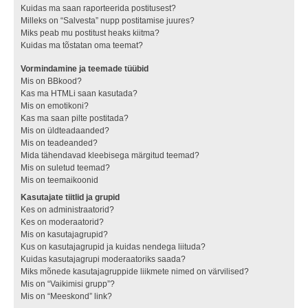
Kuidas ma saan raporteerida postitusest?
Milleks on “Salvesta” nupp postitamise juures?
Miks peab mu postitust heaks kiitma?
Kuidas ma tõstatan oma teemat?
Vormindamine ja teemade tüübid
Mis on BBkood?
Kas ma HTMLi saan kasutada?
Mis on emotikoni?
Kas ma saan pilte postitada?
Mis on üldteadaanded?
Mis on teadeanded?
Mida tähendavad kleebisega märgitud teemad?
Mis on suletud teemad?
Mis on teemaikoonid
Kasutajate tiitlid ja grupid
Kes on administraatorid?
Kes on moderaatorid?
Mis on kasutajagrupid?
Kus on kasutajagrupid ja kuidas nendega liituda?
Kuidas kasutajagrupi moderaatoriks saada?
Miks mõnede kasutajagruppide liikmete nimed on värvilised?
Mis on “Vaikimisi grupp”?
Mis on “Meeskond” link?