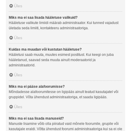
Üles
Miks ma ei saa lisada hääletuse valikuid?
Hääletuse valikute limiidi määrab administraator. Kui tunned vajadust
ületada seda limiiti, kontakteeru administraatoriga.
Üles
Kuidas ma muudan või kustutan hääletuse?
Hääletusi saab muuta, muutes esimest postitust. Kui keegi on juba
hääletanud, saavad seda muuta ainult moderaatorid ja
administraatorid.
Üles
Miks ma ei pääse alafoorumisse?
Mõndadesse alafoorumitesse on ligipääs ainult teatud kasutajatel või
gruppidel. Võta ühendust administraatoriga, et saada ligipääs.
Üles
Miks ma ei saa lisada manuseid?
Manuste lisamine võib olla piiratud vaid mõnele foorumile, grupile või
kasutajale eraldi. Võtta ühendust foorumi administraatoriga kui sa ei ole