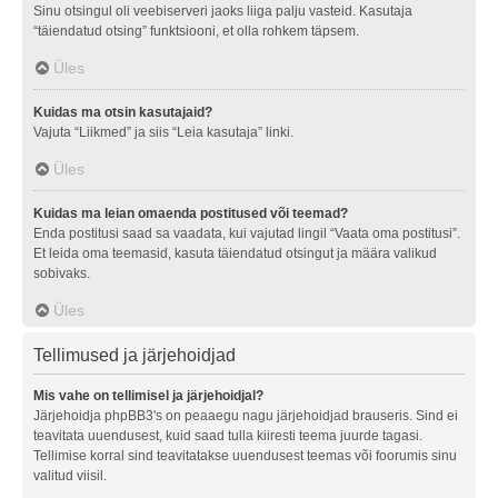
Sinu otsingul oli veebiserveri jaoks liiga palju vasteid. Kasutaja
“täiendatud otsing” funktsiooni, et olla rohkem täpsem.
Üles
Kuidas ma otsin kasutajaid?
Vajuta “Liikmed” ja siis “Leia kasutaja” linki.
Üles
Kuidas ma leian omaenda postitused või teemad?
Enda postitusi saad sa vaadata, kui vajutad lingil “Vaata oma postitusi”.
Et leida oma teemasid, kasuta täiendatud otsingut ja määra valikud
sobivaks.
Üles
Tellimused ja järjehoidjad
Mis vahe on tellimisel ja järjehoidjal?
Järjehoidja phpBB3's on peaaegu nagu järjehoidjad brauseris. Sind ei
teavitata uuendusest, kuid saad tulla kiiresti teema juurde tagasi.
Tellimise korral sind teavitatakse uuendusest teemas või foorumis sinu
valitud viisil.