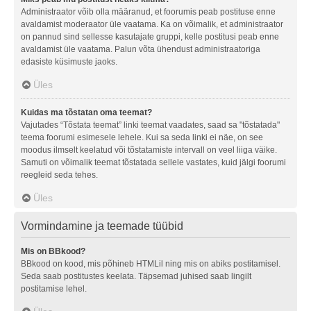
Administraator võib olla määranud, et foorumis peab postituse enne
avaldamist moderaator üle vaatama. Ka on võimalik, et administraator
on pannud sind sellesse kasutajate gruppi, kelle postitusi peab enne
avaldamist üle vaatama. Palun võta ühendust administraatoriga
edasiste küsimuste jaoks.
Üles
Kuidas ma tõstatan oma teemat?
Vajutades “Tõstata teemat” linki teemat vaadates, saad sa "tõstatada"
teema foorumi esimesele lehele. Kui sa seda linki ei näe, on see
moodus ilmselt keelatud või tõstatamiste intervall on veel liiga väike.
Samuti on võimalik teemat tõstatada sellele vastates, kuid jälgi foorumi
reegleid seda tehes.
Üles
Vormindamine ja teemade tüübid
Mis on BBkood?
BBkood on kood, mis põhineb HTMLil ning mis on abiks postitamisel.
Seda saab postitustes keelata. Täpsemad juhised saab lingilt
postitamise lehel.