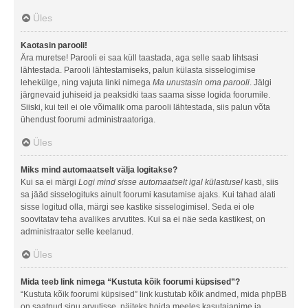
Üles
Kaotasin parooli!
Ära muretse! Parooli ei saa küll taastada, aga selle saab lihtsasi
lähtestada. Parooli lähtestamiseks, palun külasta sisselogimise
lehekülge, ning vajuta linki nimega
Ma unustasin oma parooli
. Jälgi
järgnevaid juhiseid ja peaksidki taas saama sisse logida foorumile.
Siiski, kui teil ei ole võimalik oma parooli lähtestada, siis palun võta
ühendust foorumi administraatoriga.
Üles
Miks mind automaatselt välja logitakse?
Kui sa ei märgi
Logi mind sisse automaatselt igal külastusel
kasti, siis
sa jääd sisselogituks ainult foorumi kasutamise ajaks. Kui tahad alati
sisse logitud olla, märgi see kastike sisselogimisel. Seda ei ole
soovitatav teha avalikes arvutites. Kui sa ei näe seda kastikest, on
administraator selle keelanud.
Üles
Mida teeb link nimega “Kustuta kõik foorumi küpsised”?
“Kustuta kõik foorumi küpsised” link kustutab kõik andmed, mida phpBB
on saatnud sinu arvutisse, näiteks hoida meeles kasutajanime ja