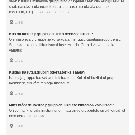
saab kuuluda mitmesse gruppi ning gruppidel saab olla eriõiguseid. Nii
saab näiteks anda mõnele grupile õiguse mõnda alafoorumite
kasutada, kuigi teised seda teha ei saa..
Üles
Kus on kasutajagrupid ja kuidas nendega liituda?
Olemasolevaid gruppe saad vaadata menüüst Kasutajagruppide alt.
Seal saad ka oma liitumisavalduse esitada. Grupid võivad olla ka
varjatud.
Üles
Kuidas kasutajagrupi moderaatoriks saada?
Kasutajagruppe loovad administraatorid. Kui oled huvitatud grupi
loomisest, siis võta temaga ühendust.
Üles
Miks mõnede kasutajagruppide liikmete nimed on värvilised?
On võimalik, et administraator on määranud gruppidele omad värvid, et
neid kergemini eristada.
Üles