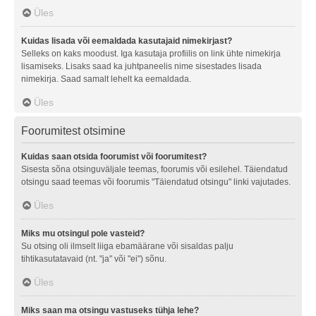
Üles
Kuidas lisada või eemaldada kasutajaid nimekirjast?
Selleks on kaks moodust. Iga kasutaja profiilis on link ühte nimekirja
lisamiseks. Lisaks saad ka juhtpaneelis nime sisestades lisada
nimekirja. Saad samalt lehelt ka eemaldada.
Üles
Foorumitest otsimine
Kuidas saan otsida foorumist või foorumitest?
Sisesta sõna otsinguväljale teemas, foorumis või esilehel. Täiendatud
otsingu saad teemas või foorumis "Täiendatud otsingu" linki vajutades.
Üles
Miks mu otsingul pole vasteid?
Su otsing oli ilmselt liiga ebamäärane või sisaldas palju
tihtikasutatavaid (nt. "ja" või "ei") sõnu.
Üles
Miks saan ma otsingu vastuseks tühja lehe?