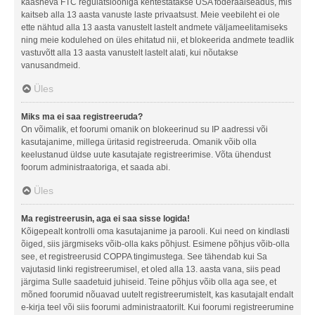
kaasneva FTC regulatsiooniga kehtestatakse USA föderaalseadus, mis
kaitseb alla 13 aasta vanuste laste privaatsust. Meie veebileht ei ole
ette nähtud alla 13 aasta vanustelt lastelt andmete väljameelitamiseks
ning meie kodulehed on üles ehitatud nii, et blokeerida andmete teadlik
vastuvõtt alla 13 aasta vanustelt lastelt alati, kui nõutakse
vanusandmeid.
Üles
Miks ma ei saa registreeruda?
On võimalik, et foorumi omanik on blokeerinud su IP aadressi või
kasutajanime, millega üritasid registreeruda. Omanik võib olla
keelustanud üldse uute kasutajate registreerimise. Võta ühendust
foorum administraatoriga, et saada abi.
Üles
Ma registreerusin, aga ei saa sisse logida!
Kõigepealt kontrolli oma kasutajanime ja parooli. Kui need on kindlasti
õiged, siis järgmiseks võib-olla kaks põhjust. Esimene põhjus võib-olla
see, et registreerusid COPPA tingimustega. See tähendab kui Sa
vajutasid linki registreerumisel, et oled alla 13. aasta vana, siis pead
järgima Sulle saadetuid juhiseid. Teine põhjus võib olla aga see, et
mõned foorumid nõuavad uutelt registreerumistelt, kas kasutajalt endalt
e-kirja teel või siis foorumi administraatorilt. Kui foorumi registreerumine