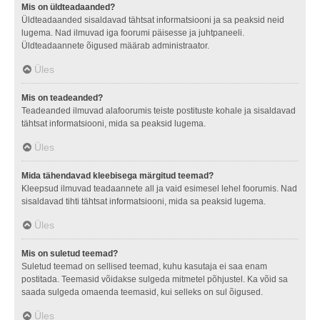
Mis on üldteadaanded?
Üldteadaanded sisaldavad tähtsat informatsiooni ja sa peaksid neid
lugema. Nad ilmuvad iga foorumi päisesse ja juhtpaneeli.
Üldteadaannete õigused määrab administraator.
Üles
Mis on teadeanded?
Teadeanded ilmuvad alafoorumis teiste postituste kohale ja sisaldavad
tähtsat informatsiooni, mida sa peaksid lugema.
Üles
Mida tähendavad kleebisega märgitud teemad?
Kleepsud ilmuvad teadaannete all ja vaid esimesel lehel foorumis. Nad
sisaldavad tihti tähtsat informatsiooni, mida sa peaksid lugema.
Üles
Mis on suletud teemad?
Suletud teemad on sellised teemad, kuhu kasutaja ei saa enam
postitada. Teemasid võidakse sulgeda mitmetel põhjustel. Ka võid sa
saada sulgeda omaenda teemasid, kui selleks on sul õigused.
Üles