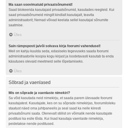
Ma saan soovimatuid privaatsõnumeid!
Saad blokeerida kasutajaid privaatsõnumid, kasutades reegleid. Kui
saad privaatsõnumeid mingilt kindlalt kasutajalt, teavita
administraatorit; Nemad võivad keelata sellel kasutajal sõnumite
saatmise.
Üles
Sain rämpsposti ja/või solvava kirja foorumi vahendusel!
Meil on kahju kuulda seda, edasiseks tegevuseks saada foorumi
administraatorile koopia kogu kirjast ja loodetavasti kasutab ta enda
käsutuses olevaid meetmeid selle lõpetamiseks.
Üles
Sõbrad ja vaenlased
Mis on sõprade ja vaenlaste nimekiri?
Sa võid kasutada neid nimekirju, et saada parem ülevaade foorumi
kasutajatest. Kasutajate, kes on su sõprade nimekirjas, foorumiloleku
staatust näed oma juhtpaneelis ja seal saad ka neile kiiresti
privaatsõnumi saata. Olenevalt stiilist on võimalik nende kasutajate
postitusi ka esile tõsta. Kui lisad kasutaja vaenlaste nimekirja,
peidetakse nende postitused.