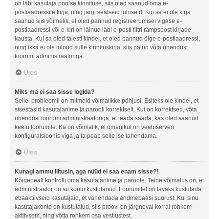
on läbi kasutaja poolse kinnituse, siis oled saanud oma e-
postiaadressile kirja, ning järgi sealseid juhiseid. Kui sa ei ole kirja
saanud siis võimalik, et oled pannud registreerumisel vigase e-
postiaadressi või e-kiri on läinud läbi e-posti filtri rämpspost kirjade
kausta. Kui sa oled täiesti kindel, et oled pannud õige e-postiaadressi,
ning ikka ei ole tulnud sulle kinnituskirja, siis palun võta ühendust
foorumi administraatoriga.
Üles
Miks ma ei saa sisse logida?
Sellel probleemil on mitmeid võimalikke põhjusi. Esiteks ole kindel, et
sisestasid kasutajanime ja parooli korrektselt. Kui on korrektsed, võta
ühendust foorumi administraatoriga, et teada saada, kas oled saanud
keelu foorumile. Ka on võimalik, et omanikul on veebiserveri
konfiguratsioonis viga ja ta peab selle ise lahendama.
Üles
Kunagi ammu liitusin, aga nüüd ei saa enam sisse?!
Kõigepealt kontrolli oma kasutajanime ja paroole. Teine võimalus on, et
administraator on su konto kustutanud. Foorumitel on tavaks kustutada
ebaaktiivseid kasutajaid, et vähendada andmebaasi suurust. Kui sinu
kasutajakonto on kustutatud, siis proovi on järgneval korral rohkem
aktiivsem, ning võtta rohkem osa vestlustest.