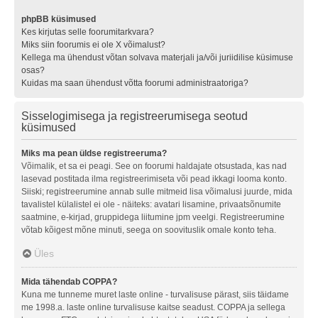
phpBB küsimused
Kes kirjutas selle foorumitarkvara?
Miks siin foorumis ei ole X võimalust?
Kellega ma ühendust võtan solvava materjali ja/või juriidilise küsimuse
osas?
Kuidas ma saan ühendust võtta foorumi administraatoriga?
Sisselogimisega ja registreerumisega seotud
küsimused
Miks ma pean üldse registreeruma?
Võimalik, et sa ei peagi. See on foorumi haldajate otsustada, kas nad
lasevad postitada ilma registreerimiseta või pead ikkagi looma konto.
Siiski; registreerumine annab sulle mitmeid lisa võimalusi juurde, mida
tavalistel külalistel ei ole - näiteks: avatari lisamine, privaatsõnumite
saatmine, e-kirjad, gruppidega liitumine jpm veelgi. Registreerumine
võtab kõigest mõne minuti, seega on soovituslik omale konto teha.
Üles
Mida tähendab COPPA?
Kuna me tunneme muret laste online - turvalisuse pärast, siis täidame
me 1998.a. laste online turvalisuse kaitse seadust. COPPA ja sellega