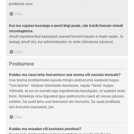
postituste arvu.
Üles
Kui ma vajutan kasutaja e-posti lingi peale, siis küsib foorum minult
sisselogimise.
Ainult registreeritud kasutajad saavad foorumi kaudu e-maile saata. Ja
sedagi ainult siis, kui administraator on selle võimaluse lubanud.
Üles
Postitamine
Kuidas ma saan teha foorumisse uue teema või vastata teemale?
Uue teema postitamiseks kasuta mingis alafoorumis vastavat nuppu
"Uus teema". Vastuse lisamiseks teemasse, vajuta "Vasta" nuppu.
Võimalik, et sul on esmalt vaja registreerida kasutajaks, et saaksid seda
toimi. Nimekirja oma õigustest igas alafoorumis näed all olevas jaluses,
näiteks: Sa saad teha uusi teemasid siin foorumis, Sa saad postitada
siin foorumis manuseid, jne.
Üles
Kuidas ma muudan või kustutan postitusi?