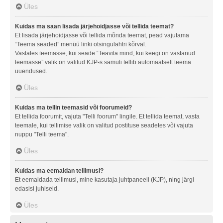
Üles
Kuidas ma saan lisada järjehoidjasse või tellida teemat?
Et lisada järjehoidjasse või tellida mõnda teemat, pead vajutama
“Teema seaded” menüü linki otsingulahtri kõrval.
Vastates teemasse, kui seade “Teavita mind, kui keegi on vastanud
teemasse” valik on valitud KJP-s samuti tellib automaatselt teema
uuendused.
Üles
Kuidas ma tellin teemasid või foorumeid?
Et tellida foorumit, vajuta "Telli foorum" lingile. Et tellida teemat, vasta
teemale, kui tellimise valik on valitud postituse seadetes või vajuta
nuppu "Telli teema".
Üles
Kuidas ma eemaldan tellimusi?
Et eemaldada tellimusi, mine kasutaja juhtpaneeli (KJP), ning järgi
edasisi juhiseid.
Üles