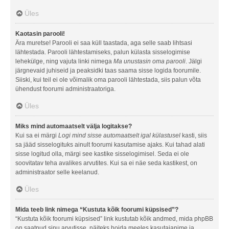
Üles
Kaotasin parooli!
Ära muretse! Parooli ei saa küll taastada, aga selle saab lihtsasi
lähtestada. Parooli lähtestamiseks, palun külasta sisselogimise
lehekülge, ning vajuta linki nimega
Ma unustasin oma parooli
. Jälgi
järgnevaid juhiseid ja peaksidki taas saama sisse logida foorumile.
Siiski, kui teil ei ole võimalik oma parooli lähtestada, siis palun võta
ühendust foorumi administraatoriga.
Üles
Miks mind automaatselt välja logitakse?
Kui sa ei märgi
Logi mind sisse automaatselt igal külastusel
kasti, siis
sa jääd sisselogituks ainult foorumi kasutamise ajaks. Kui tahad alati
sisse logitud olla, märgi see kastike sisselogimisel. Seda ei ole
soovitatav teha avalikes arvutites. Kui sa ei näe seda kastikest, on
administraator selle keelanud.
Üles
Mida teeb link nimega “Kustuta kõik foorumi küpsised”?
“Kustuta kõik foorumi küpsised” link kustutab kõik andmed, mida phpBB
on saatnud sinu arvutisse, näiteks hoida meeles kasutajanime ja