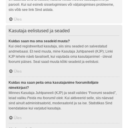
parooli. Kui sul esineb sisselogimises või väljalogimises probleeme,
siis võib see link Sind aidata.
Üles
Kasutaja eelistused ja seaded
Kuidas saan ma oma seadeid muuta?
Kui oled registreeritud kasutaja, siis sinu seaded on salvestatud
andmebaasi. Et neid muuta, mine Kasutaja Juhtpaneeli (KJP); Linki
KJP lehele näeb tavaliselt, kui vajutada oma kasutajanimel - üleval
foorumi päises. Seal saad muuta kõiki seadeid ja eelistusi.
Üles
Kuidas ma saan peita oma kasutajanime foorumilolijate
nimekirjast?
Minnes Kasutaja Juhtpaneeli (KJP) ja sealt valides “Foorumi seaded”,
leiad valiku
Peida mu foorumil olek
. Kui aktiveerid selle, siis näevad
sind ainult administraatorid, moderaatorid ja sa ise. Statistikas Sind
loendatakse kui varjatud kasutaja.
Üles