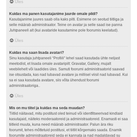
Üles
Kuidas ma panen kasutajanime juurde omale pildi?
Kasutajanime juures saab olla kaks pilti. Esimene on seotud tiitliga ja
selle määrab administraator. Teine on avatar ja selle saad ise panna
Juhtpaneel
i alt (kui avataride kasutamine pole foorumis keelatud).
Üles
Kuidas ma saan lisada avatari?
Sinu kasutaja juhtpaneeli “Profiili” lehel saad kasutada ühte neljast
meetodist, et lisada omale avataripilt: Gravatar, Gallery, mujalt
veebilehelt või laadides üles. Samuti foorumi administraatorid saavad
ise otsustada, kas nad lubavad avatare ja millisel viisil nad lubavad. Kui
sa ei saa kasutada avatare, siis võta ühendust foorumi
administraatoriga..
Üles
Mis on mu tiitel ja kuidas ma seda muudan?
Tiitlid näitavad, mitu postitust oled teinud või identfitseerivad kindlaid
kasutajaid, näiteks moderaatoreid ja administraatoreid. Enamasti ei saa
tiitleid muuta, kuna need määrab administraator. Palun ära riku
foorumit, tehes mõttetuid postitusi, et tiitlit kõrgemaks saada. Enamik
foorumite administraatoreid seda ei kannata ja nad madaldavad su