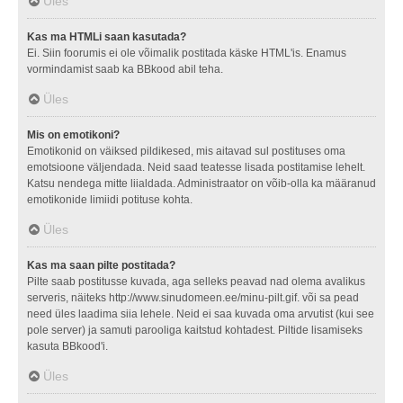
Üles
Kas ma HTMLi saan kasutada?
Ei. Siin foorumis ei ole võimalik postitada käske HTML'is. Enamus
vormindamist saab ka BBkood abil teha.
Üles
Mis on emotikoni?
Emotikonid on väiksed pildikesed, mis aitavad sul postituses oma
emotsioone väljendada. Neid saad teatesse lisada postitamise lehelt.
Katsu nendega mitte liialdada. Administraator on võib-olla ka määranud
emotikonide limiidi potituse kohta.
Üles
Kas ma saan pilte postitada?
Pilte saab postitusse kuvada, aga selleks peavad nad olema avalikus
serveris, näiteks http://www.sinudomeen.ee/minu-pilt.gif. või sa pead
need üles laadima siia lehele. Neid ei saa kuvada oma arvutist (kui see
pole server) ja samuti parooliga kaitstud kohtadest. Piltide lisamiseks
kasuta BBkood'i.
Üles