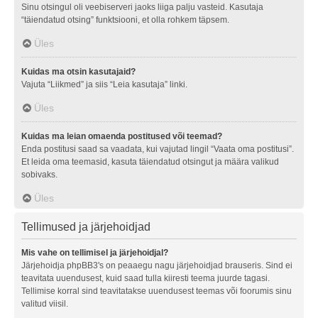
Sinu otsingul oli veebiserveri jaoks liiga palju vasteid. Kasutaja
“täiendatud otsing” funktsiooni, et olla rohkem täpsem.
Üles
Kuidas ma otsin kasutajaid?
Vajuta “Liikmed” ja siis “Leia kasutaja” linki.
Üles
Kuidas ma leian omaenda postitused või teemad?
Enda postitusi saad sa vaadata, kui vajutad lingil “Vaata oma postitusi”.
Et leida oma teemasid, kasuta täiendatud otsingut ja määra valikud
sobivaks.
Üles
Tellimused ja järjehoidjad
Mis vahe on tellimisel ja järjehoidjal?
Järjehoidja phpBB3's on peaaegu nagu järjehoidjad brauseris. Sind ei
teavitata uuendusest, kuid saad tulla kiiresti teema juurde tagasi.
Tellimise korral sind teavitatakse uuendusest teemas või foorumis sinu
valitud viisil.