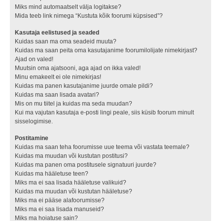
Miks mind automaatselt välja logitakse?
Mida teeb link nimega “Kustuta kõik foorumi küpsised”?
Kasutaja eelistused ja seaded
Kuidas saan ma oma seadeid muuta?
Kuidas ma saan peita oma kasutajanime foorumilolijate nimekirjast?
Ajad on valed!
Muutsin oma ajatsooni, aga ajad on ikka valed!
Minu emakeelt ei ole nimekirjas!
Kuidas ma panen kasutajanime juurde omale pildi?
Kuidas ma saan lisada avatari?
Mis on mu tiitel ja kuidas ma seda muudan?
Kui ma vajutan kasutaja e-posti lingi peale, siis küsib foorum minult
sisselogimise.
Postitamine
Kuidas ma saan teha foorumisse uue teema või vastata teemale?
Kuidas ma muudan või kustutan postitusi?
Kuidas ma panen oma postitusele signatuuri juurde?
Kuidas ma hääletuse teen?
Miks ma ei saa lisada hääletuse valikuid?
Kuidas ma muudan või kustutan hääletuse?
Miks ma ei pääse alafoorumisse?
Miks ma ei saa lisada manuseid?
Miks ma hoiatuse sain?