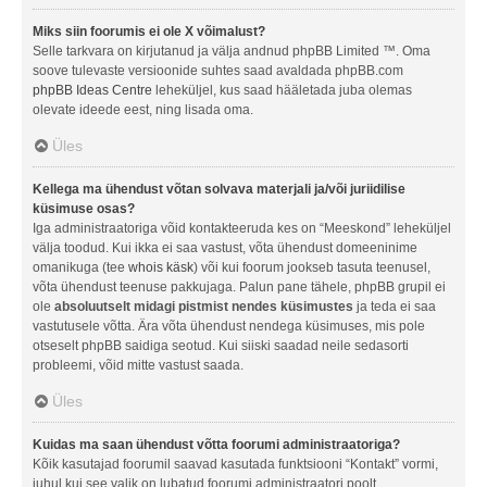
Miks siin foorumis ei ole X võimalust?
Selle tarkvara on kirjutanud ja välja andnud phpBB Limited ™. Oma
soove tulevaste versioonide suhtes saad avaldada phpBB.com
phpBB Ideas Centre
leheküljel, kus saad hääletada juba olemas
olevate ideede eest, ning lisada oma.
Üles
Kellega ma ühendust võtan solvava materjali ja/või juriidilise
küsimuse osas?
Iga administraatoriga võid kontakteeruda kes on “Meeskond” leheküljel
välja toodud. Kui ikka ei saa vastust, võta ühendust domeeninime
omanikuga (tee
whois käsk
) või kui foorum jookseb tasuta teenusel,
võta ühendust teenuse pakkujaga. Palun pane tähele, phpBB grupil ei
ole
absoluutselt midagi pistmist nendes küsimustes
ja teda ei saa
vastutusele võtta. Ära võta ühendust nendega küsimuses, mis pole
otseselt phpBB saidiga seotud. Kui siiski saadad neile sedasorti
probleemi, võid mitte vastust saada.
Üles
Kuidas ma saan ühendust võtta foorumi administraatoriga?
Kõik kasutajad foorumil saavad kasutada funktsiooni “Kontakt” vormi,
juhul kui see valik on lubatud foorumi administraatori poolt.