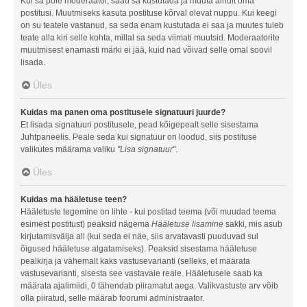
Kui sa pole moderaator, saad sa kustutada ja muuta ainult oma
postitusi. Muutmiseks kasuta postituse kõrval olevat nuppu. Kui keegi
on su teatele vastanud, sa seda enam kustutada ei saa ja muutes tuleb
teate alla kiri selle kohta, millal sa seda viimati muutsid. Moderaatorite
muutmisest enamasti märki ei jää, kuid nad võivad selle omal soovil
lisada.
Üles
Kuidas ma panen oma postitusele signatuuri juurde?
Et lisada signatuuri postitusele, pead kõigepealt selle sisestama
Juhtpaneelis. Peale seda kui signatuur on loodud, siis postituse
valikutes määrama valiku
"Lisa signatuur"
.
Üles
Kuidas ma hääletuse teen?
Hääletuste tegemine on lihte - kui postitad teema (või muudad teema
esimest postitust) peaksid nägema
Hääletuse lisamine
sakki, mis asub
kirjutamisvälja all (kui seda ei näe, siis arvatavasti puuduvad sul
õigused hääletuse algatamiseks). Peaksid sisestama hääletuse
pealkirja ja vähemalt kaks vastusevarianti (selleks, et määrata
vastusevarianti, sisesta see vastavale reale. Hääletusele saab ka
määrata ajalimiidi, 0 tähendab piiramatut aega. Valikvastuste arv võib
olla piiratud, selle määrab foorumi administraator.