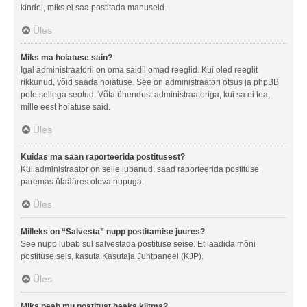
kindel, miks ei saa postitada manuseid.
Üles
Miks ma hoiatuse sain?
Igal administraatoril on oma saidil omad reeglid. Kui oled reeglit
rikkunud, võid saada hoiatuse. See on administraatori otsus ja phpBB
pole sellega seotud. Võta ühendust administraatoriga, kui sa ei tea,
mille eest hoiatuse said.
Üles
Kuidas ma saan raporteerida postitusest?
Kui administraator on selle lubanud, saad raporteerida postituse
paremas ülaääres oleva nupuga.
Üles
Milleks on “Salvesta” nupp postitamise juures?
See nupp lubab sul salvestada postituse seise. Et laadida mõni
postituse seis, kasuta Kasutaja Juhtpaneel (KJP).
Üles
Miks peab mu postitust heaks kiitma?