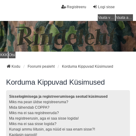
Registreeru
Logi sisse
Vaata vastamata teemasi
Vaata aktiivseid teemasid
KKK
Otsi
Kodu
Foorumi pealeht
Korduma Kippuvad Küsimused
Korduma Kippuvad Küsimused
Sisselogimisega ja registreerumisega seotud küsimused
Miks ma pean üldse registreeruma?
Mida tähendab COPPA?
Miks ma ei saa registreeruda?
Ma registreerusin, aga ei saa sisse logida!
Miks ma ei saa sisse logida?
Kunagi ammu liitusin, aga nüüd ei saa enam sisse?!
Kaotasin parooli!