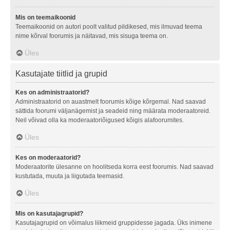
Mis on teemaikoonid
Teemaikoonid on autori poolt valitud pildikesed, mis ilmuvad teema
nime kõrval foorumis ja näitavad, mis sisuga teema on.
Üles
Kasutajate tiitlid ja grupid
Kes on administraatorid?
Administraatorid on auastmelt foorumis kõige kõrgemal. Nad saavad
sättida foorumi väljanägemist ja seadeid ning määrata moderaatoreid.
Neil võivad olla ka moderaatoriõigused kõigis alafoorumites.
Üles
Kes on moderaatorid?
Moderaatorite ülesanne on hoolitseda korra eest foorumis. Nad saavad
kustutada, muuta ja liigutada teemasid.
Üles
Mis on kasutajagrupid?
Kasutajagrupid on võimalus liikmeid gruppidesse jagada. Üks inimene