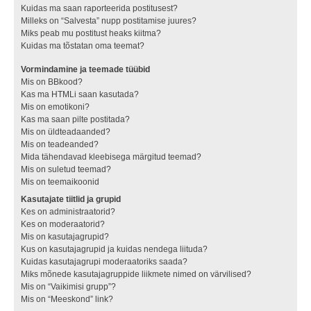
Kuidas ma saan raporteerida postitusest?
Milleks on “Salvesta” nupp postitamise juures?
Miks peab mu postitust heaks kiitma?
Kuidas ma tõstatan oma teemat?
Vormindamine ja teemade tüübid
Mis on BBkood?
Kas ma HTMLi saan kasutada?
Mis on emotikoni?
Kas ma saan pilte postitada?
Mis on üldteadaanded?
Mis on teadeanded?
Mida tähendavad kleebisega märgitud teemad?
Mis on suletud teemad?
Mis on teemaikoonid
Kasutajate tiitlid ja grupid
Kes on administraatorid?
Kes on moderaatorid?
Mis on kasutajagrupid?
Kus on kasutajagrupid ja kuidas nendega liituda?
Kuidas kasutajagrupi moderaatoriks saada?
Miks mõnede kasutajagruppide liikmete nimed on värvilised?
Mis on “Vaikimisi grupp”?
Mis on “Meeskond” link?