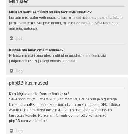
Manused
Millised manuse tüübid on siin foorumis lubatud?
Iga administraator võib määrata ise, milliseid tüüpe manuseid ta lubab
ja milliseid mitte. Kui pole kindel, millised on lubatud, võta ühendust
administraatoriga.
Üles
Kuidas ma leian oma manused?
Et leida nimekiri oma üleslaaditud manustest, mine kasutaja
juhtpaneeli (KJP) ja järgi edasisi juhiseid.
Üles
phpBB küsimused
Kes kirjutas selle foorumitarkvara?
Selle foorumi (muutmata kujul) on tootnud, avaldanud ja õigustega
kaitsnud
phpBB Limited
. Foorumitarkvara on väljalastud GNU Üldise
Avaliku Litsentsi, versioon 2 (GPL-2.0) alusel ja on täiesti tasuta
kasutatav kõigile. Rohkem informatsiooni phpBB kohta leiad
phpBB.com
veebilehelt.
Üles