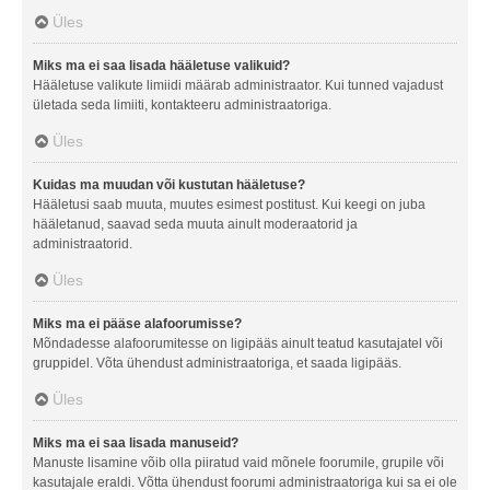
Üles
Miks ma ei saa lisada hääletuse valikuid?
Hääletuse valikute limiidi määrab administraator. Kui tunned vajadust
ületada seda limiiti, kontakteeru administraatoriga.
Üles
Kuidas ma muudan või kustutan hääletuse?
Hääletusi saab muuta, muutes esimest postitust. Kui keegi on juba
hääletanud, saavad seda muuta ainult moderaatorid ja
administraatorid.
Üles
Miks ma ei pääse alafoorumisse?
Mõndadesse alafoorumitesse on ligipääs ainult teatud kasutajatel või
gruppidel. Võta ühendust administraatoriga, et saada ligipääs.
Üles
Miks ma ei saa lisada manuseid?
Manuste lisamine võib olla piiratud vaid mõnele foorumile, grupile või
kasutajale eraldi. Võtta ühendust foorumi administraatoriga kui sa ei ole