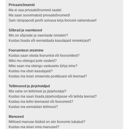
Privaatsõnumid
Ma ei saa privaatsõnumeid saata!
Ma saan soovimatuid privaatsõnumeid!
Sain rämpsposti ja/või solvava kirja foorumi vahendusel!
Sõbrad ja vaenlased
Mis on sõprade ja vaenlaste nimekiri?
Kuidas lisada või eemaldada kasutajaid nimekirjast?
Foorumitest otsimine
Kuidas saan otsida foorumist või foorumitest?
Miks mu otsingul pole vasteid?
Miks saan ma otsingu vastuseks tühja lehe?
Kuidas ma otsin kasutajaid?
Kuidas ma leian omaenda postitused või teemad?
Tellimused ja järjehoidjad
Mis vahe on tellimisel ja järjehoidjal?
Kuidas ma saan lisada järjehoidjasse või tellida teemat?
Kuidas ma tellin teemasid või foorumeid?
Kuidas ma eemaldan tellimusi?
Manused
Millised manuse tüübid on siin foorumis lubatud?
Kuidas ma leian oma manused?