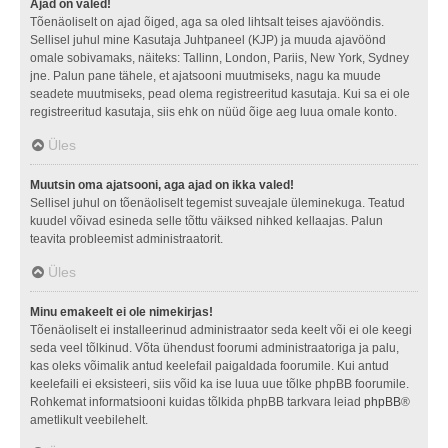
Ajad on valed!
Tõenäoliselt on ajad õiged, aga sa oled lihtsalt teises ajavööndis.
Sellisel juhul mine Kasutaja Juhtpaneel (KJP) ja muuda ajavöönd
omale sobivamaks, näiteks: Tallinn, London, Pariis, New York, Sydney
jne. Palun pane tähele, et ajatsooni muutmiseks, nagu ka muude
seadete muutmiseks, pead olema registreeritud kasutaja. Kui sa ei ole
registreeritud kasutaja, siis ehk on nüüd õige aeg luua omale konto.
Üles
Muutsin oma ajatsooni, aga ajad on ikka valed!
Sellisel juhul on tõenäoliselt tegemist suveajale üleminekuga. Teatud
kuudel võivad esineda selle tõttu väiksed nihked kellaajas. Palun
teavita probleemist administraatorit.
Üles
Minu emakeelt ei ole nimekirjas!
Tõenäoliselt ei installeerinud administraator seda keelt või ei ole keegi
seda veel tõlkinud. Võta ühendust foorumi administraatoriga ja palu,
kas oleks võimalik antud keelefail paigaldada foorumile. Kui antud
keelefaili ei eksisteeri, siis võid ka ise luua uue tõlke phpBB foorumile.
Rohkemat informatsiooni kuidas tõlkida phpBB tarkvara leiad
phpBB
®
ametlikult veebilehelt.