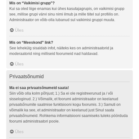
Mis on “Vaikimisi grupp”?
Kui sa oled liige enamas kui ühes kasutajagrupis, on vaikimisi grupp
see, millise grupi värvi sinu nimi ilmub ja mille tiitel sul profiilis on.
Administraator on võib-olla lubanud sul vaikimisi gruppi muuta.
Üles
Mis on “Meeskond” link?
See lehekülg sisaldab infot, näiteks kes on administraatorid ja
moderaatorid ning milliseid foorumeid nad haldavad.
Üles
Privaatsõnumid
Ma ei saa privaatsõnumeid saata!
Siin võib olla kolm põhjust; 1.) Sa ei ole registreerunud ja / või
sisseloginud. 2.) Võimalik, et foorumi administraator on keelanud
privaatsõnumite saatmise funktsiooni kogu foorumis. 3.) Samuti on
võimalik ka see, et administraator on keelanud just Sinul saata
privaatsõnumeid. Rohkema informatsiooni saamiseks tuleks pöörduda
foorumi administraatori poole.
Üles