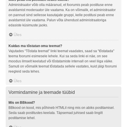
Administraator võib olla määranud, et foorumis peab postituse enne
avaldamist moderaator üle vaatama. Ka on võimalik, et administraator
on pannud sind sellesse kasutajate gruppi, kelle postitusi peab enne
avaldamist üle vaatama. Palun võta ühendust administraatoriga
edasiste küsimuste jaoks.
Üles
Kuidas ma tõstatan oma teemat?
Vajutades “Tõstata teemat” linki teemat vaadates, saad sa "tõstatada"
teema foorumi esimesele lehele. Kui sa seda linki ei näe, on see
moodus ilmselt keelatud või tõstatamiste intervall on veel liiga väike.
Samuti on võimalik teemat tõstatada sellele vastates, kuid jälgi foorumi
reegleid seda tehes.
Üles
Vormindamine ja teemade tüübid
Mis on BBkood?
BBkood on kood, mis põhineb HTMLil ning mis on abiks postitamisel.
Seda saab postitustes keelata. Täpsemad juhised saab lingilt
postitamise lehel.