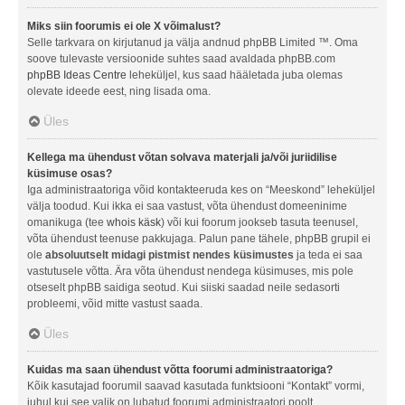
Miks siin foorumis ei ole X võimalust?
Selle tarkvara on kirjutanud ja välja andnud phpBB Limited ™. Oma
soove tulevaste versioonide suhtes saad avaldada phpBB.com
phpBB Ideas Centre
leheküljel, kus saad hääletada juba olemas
olevate ideede eest, ning lisada oma.
Üles
Kellega ma ühendust võtan solvava materjali ja/või juriidilise
küsimuse osas?
Iga administraatoriga võid kontakteeruda kes on “Meeskond” leheküljel
välja toodud. Kui ikka ei saa vastust, võta ühendust domeeninime
omanikuga (tee
whois käsk
) või kui foorum jookseb tasuta teenusel,
võta ühendust teenuse pakkujaga. Palun pane tähele, phpBB grupil ei
ole
absoluutselt midagi pistmist nendes küsimustes
ja teda ei saa
vastutusele võtta. Ära võta ühendust nendega küsimuses, mis pole
otseselt phpBB saidiga seotud. Kui siiski saadad neile sedasorti
probleemi, võid mitte vastust saada.
Üles
Kuidas ma saan ühendust võtta foorumi administraatoriga?
Kõik kasutajad foorumil saavad kasutada funktsiooni “Kontakt” vormi,
juhul kui see valik on lubatud foorumi administraatori poolt.