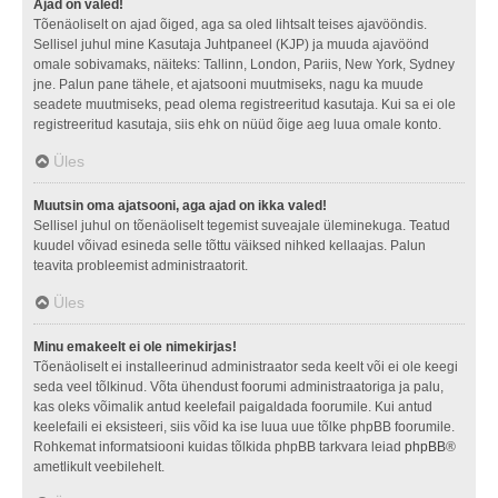
Ajad on valed!
Tõenäoliselt on ajad õiged, aga sa oled lihtsalt teises ajavööndis.
Sellisel juhul mine Kasutaja Juhtpaneel (KJP) ja muuda ajavöönd
omale sobivamaks, näiteks: Tallinn, London, Pariis, New York, Sydney
jne. Palun pane tähele, et ajatsooni muutmiseks, nagu ka muude
seadete muutmiseks, pead olema registreeritud kasutaja. Kui sa ei ole
registreeritud kasutaja, siis ehk on nüüd õige aeg luua omale konto.
Üles
Muutsin oma ajatsooni, aga ajad on ikka valed!
Sellisel juhul on tõenäoliselt tegemist suveajale üleminekuga. Teatud
kuudel võivad esineda selle tõttu väiksed nihked kellaajas. Palun
teavita probleemist administraatorit.
Üles
Minu emakeelt ei ole nimekirjas!
Tõenäoliselt ei installeerinud administraator seda keelt või ei ole keegi
seda veel tõlkinud. Võta ühendust foorumi administraatoriga ja palu,
kas oleks võimalik antud keelefail paigaldada foorumile. Kui antud
keelefaili ei eksisteeri, siis võid ka ise luua uue tõlke phpBB foorumile.
Rohkemat informatsiooni kuidas tõlkida phpBB tarkvara leiad
phpBB
®
ametlikult veebilehelt.