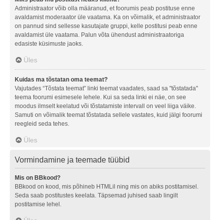
Administraator võib olla määranud, et foorumis peab postituse enne
avaldamist moderaator üle vaatama. Ka on võimalik, et administraator
on pannud sind sellesse kasutajate gruppi, kelle postitusi peab enne
avaldamist üle vaatama. Palun võta ühendust administraatoriga
edasiste küsimuste jaoks.
Üles
Kuidas ma tõstatan oma teemat?
Vajutades “Tõstata teemat” linki teemat vaadates, saad sa "tõstatada"
teema foorumi esimesele lehele. Kui sa seda linki ei näe, on see
moodus ilmselt keelatud või tõstatamiste intervall on veel liiga väike.
Samuti on võimalik teemat tõstatada sellele vastates, kuid jälgi foorumi
reegleid seda tehes.
Üles
Vormindamine ja teemade tüübid
Mis on BBkood?
BBkood on kood, mis põhineb HTMLil ning mis on abiks postitamisel.
Seda saab postitustes keelata. Täpsemad juhised saab lingilt
postitamise lehel.