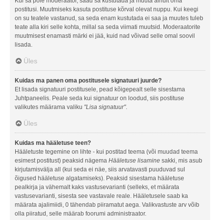
Kui sa pole moderaator, saad sa kustutada ja muuta ainult oma
postitusi. Muutmiseks kasuta postituse kõrval olevat nuppu. Kui keegi
on su teatele vastanud, sa seda enam kustutada ei saa ja muutes tuleb
teate alla kiri selle kohta, millal sa seda viimati muutsid. Moderaatorite
muutmisest enamasti märki ei jää, kuid nad võivad selle omal soovil
lisada.
Üles
Kuidas ma panen oma postitusele signatuuri juurde?
Et lisada signatuuri postitusele, pead kõigepealt selle sisestama
Juhtpaneelis. Peale seda kui signatuur on loodud, siis postituse
valikutes määrama valiku
"Lisa signatuur"
.
Üles
Kuidas ma hääletuse teen?
Hääletuste tegemine on lihte - kui postitad teema (või muudad teema
esimest postitust) peaksid nägema
Hääletuse lisamine
sakki, mis asub
kirjutamisvälja all (kui seda ei näe, siis arvatavasti puuduvad sul
õigused hääletuse algatamiseks). Peaksid sisestama hääletuse
pealkirja ja vähemalt kaks vastusevarianti (selleks, et määrata
vastusevarianti, sisesta see vastavale reale. Hääletusele saab ka
määrata ajalimiidi, 0 tähendab piiramatut aega. Valikvastuste arv võib
olla piiratud, selle määrab foorumi administraator.