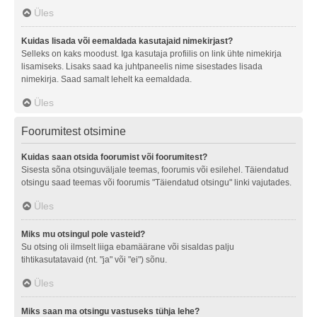
Üles
Kuidas lisada või eemaldada kasutajaid nimekirjast?
Selleks on kaks moodust. Iga kasutaja profiilis on link ühte nimekirja
lisamiseks. Lisaks saad ka juhtpaneelis nime sisestades lisada
nimekirja. Saad samalt lehelt ka eemaldada.
Üles
Foorumitest otsimine
Kuidas saan otsida foorumist või foorumitest?
Sisesta sõna otsinguväljale teemas, foorumis või esilehel. Täiendatud
otsingu saad teemas või foorumis "Täiendatud otsingu" linki vajutades.
Üles
Miks mu otsingul pole vasteid?
Su otsing oli ilmselt liiga ebamäärane või sisaldas palju
tihtikasutatavaid (nt. "ja" või "ei") sõnu.
Üles
Miks saan ma otsingu vastuseks tühja lehe?