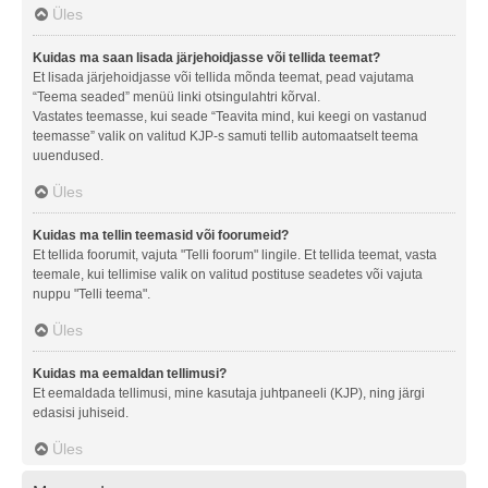
Üles
Kuidas ma saan lisada järjehoidjasse või tellida teemat?
Et lisada järjehoidjasse või tellida mõnda teemat, pead vajutama
“Teema seaded” menüü linki otsingulahtri kõrval.
Vastates teemasse, kui seade “Teavita mind, kui keegi on vastanud
teemasse” valik on valitud KJP-s samuti tellib automaatselt teema
uuendused.
Üles
Kuidas ma tellin teemasid või foorumeid?
Et tellida foorumit, vajuta "Telli foorum" lingile. Et tellida teemat, vasta
teemale, kui tellimise valik on valitud postituse seadetes või vajuta
nuppu "Telli teema".
Üles
Kuidas ma eemaldan tellimusi?
Et eemaldada tellimusi, mine kasutaja juhtpaneeli (KJP), ning järgi
edasisi juhiseid.
Üles