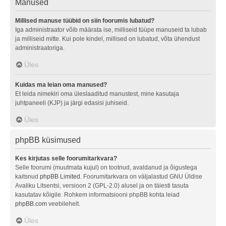
Manused
Millised manuse tüübid on siin foorumis lubatud?
Iga administraator võib määrata ise, milliseid tüüpe manuseid ta lubab
ja milliseid mitte. Kui pole kindel, millised on lubatud, võta ühendust
administraatoriga.
Üles
Kuidas ma leian oma manused?
Et leida nimekiri oma üleslaaditud manustest, mine kasutaja
juhtpaneeli (KJP) ja järgi edasisi juhiseid.
Üles
phpBB küsimused
Kes kirjutas selle foorumitarkvara?
Selle foorumi (muutmata kujul) on tootnud, avaldanud ja õigustega
kaitsnud
phpBB Limited
. Foorumitarkvara on väljalastud GNU Üldise
Avaliku Litsentsi, versioon 2 (GPL-2.0) alusel ja on täiesti tasuta
kasutatav kõigile. Rohkem informatsiooni phpBB kohta leiad
phpBB.com
veebilehelt.
Üles