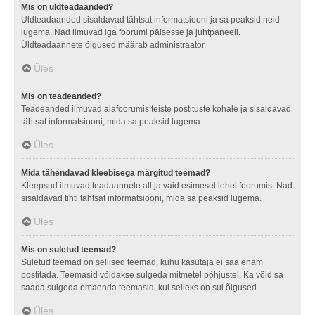
Mis on üldteadaanded?
Üldteadaanded sisaldavad tähtsat informatsiooni ja sa peaksid neid
lugema. Nad ilmuvad iga foorumi päisesse ja juhtpaneeli.
Üldteadaannete õigused määrab administraator.
Üles
Mis on teadeanded?
Teadeanded ilmuvad alafoorumis teiste postituste kohale ja sisaldavad
tähtsat informatsiooni, mida sa peaksid lugema.
Üles
Mida tähendavad kleebisega märgitud teemad?
Kleepsud ilmuvad teadaannete all ja vaid esimesel lehel foorumis. Nad
sisaldavad tihti tähtsat informatsiooni, mida sa peaksid lugema.
Üles
Mis on suletud teemad?
Suletud teemad on sellised teemad, kuhu kasutaja ei saa enam
postitada. Teemasid võidakse sulgeda mitmetel põhjustel. Ka võid sa
saada sulgeda omaenda teemasid, kui selleks on sul õigused.
Üles