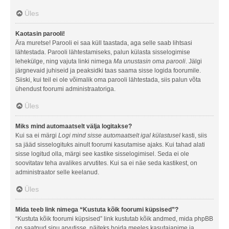
Üles
Kaotasin parooli!
Ära muretse! Parooli ei saa küll taastada, aga selle saab lihtsasi
lähtestada. Parooli lähtestamiseks, palun külasta sisselogimise
lehekülge, ning vajuta linki nimega
Ma unustasin oma parooli
. Jälgi
järgnevaid juhiseid ja peaksidki taas saama sisse logida foorumile.
Siiski, kui teil ei ole võimalik oma parooli lähtestada, siis palun võta
ühendust foorumi administraatoriga.
Üles
Miks mind automaatselt välja logitakse?
Kui sa ei märgi
Logi mind sisse automaatselt igal külastusel
kasti, siis
sa jääd sisselogituks ainult foorumi kasutamise ajaks. Kui tahad alati
sisse logitud olla, märgi see kastike sisselogimisel. Seda ei ole
soovitatav teha avalikes arvutites. Kui sa ei näe seda kastikest, on
administraator selle keelanud.
Üles
Mida teeb link nimega “Kustuta kõik foorumi küpsised”?
“Kustuta kõik foorumi küpsised” link kustutab kõik andmed, mida phpBB
on saatnud sinu arvutisse, näiteks hoida meeles kasutajanime ja