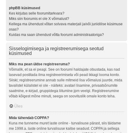
phpBB küsimused
Kes kirjutas selle foorumitarkvara?
Miks siin foorumis ei ole X võimalust?
Kellega ma ühendust võtan solvava materjali ja/või juriidilise küsimuse
osas?
Kuidas ma saan ühendust võtta foorumi administraatoriga?
Sisselogimisega ja registreerumisega seotud
küsimused
Miks ma pean üldse registreeruma?
Võimalik, et sa ei peagi. See on foorumi haldajate otsustada, kas nad
lasevad postitada ilma registreerimiseta või pead ikkagi looma konto.
Siiski; registreerumine annab sulle mitmeid lisa võimalusi juurde, mida
tavalistel külalistel ei ole - näiteks: avatari lisamine, privaatsõnumite
saatmine, e-kirjad, gruppidega liitumine jpm veelgi. Registreerumine
võtab kõigest mõne minuti, seega on soovituslik omale konto teha.
Üles
Mida tähendab COPPA?
Kuna me tunneme muret laste online - turvalisuse pärast, siis täidame
me 1998.a. laste online turvalisuse kaitse seadust. COPPA ja sellega