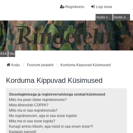
Registreeru
Logi sisse
Vaata vastamata teemasi
Vaata aktiivseid teemasid
KKK
Otsi
Kodu
Foorumi pealeht
Korduma Kippuvad Küsimused
Korduma Kippuvad Küsimused
Sisselogimisega ja registreerumisega seotud küsimused
Miks ma pean üldse registreeruma?
Mida tähendab COPPA?
Miks ma ei saa registreeruda?
Ma registreerusin, aga ei saa sisse logida!
Miks ma ei saa sisse logida?
Kunagi ammu liitusin, aga nüüd ei saa enam sisse?!
Kaotasin parooli!