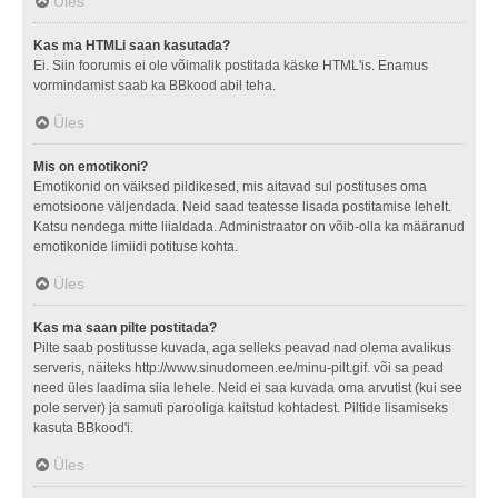
Üles
Kas ma HTMLi saan kasutada?
Ei. Siin foorumis ei ole võimalik postitada käske HTML'is. Enamus
vormindamist saab ka BBkood abil teha.
Üles
Mis on emotikoni?
Emotikonid on väiksed pildikesed, mis aitavad sul postituses oma
emotsioone väljendada. Neid saad teatesse lisada postitamise lehelt.
Katsu nendega mitte liialdada. Administraator on võib-olla ka määranud
emotikonide limiidi potituse kohta.
Üles
Kas ma saan pilte postitada?
Pilte saab postitusse kuvada, aga selleks peavad nad olema avalikus
serveris, näiteks http://www.sinudomeen.ee/minu-pilt.gif. või sa pead
need üles laadima siia lehele. Neid ei saa kuvada oma arvutist (kui see
pole server) ja samuti parooliga kaitstud kohtadest. Piltide lisamiseks
kasuta BBkood'i.
Üles