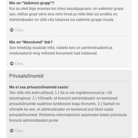
Mis on “Vaikimisi grupp”?
Kui sa oled liige enamas kui ühes kasutajagrupis, on vaikimisi grupp
see, millise grupi värvi sinu nimi ilmub ja mille tiitel sul profiilis on.
Administraator on võib-olla lubanud sul vaikimisi gruppi muuta.
Üles
Mis on “Meeskond” link?
See lehekülg sisaldab infot, näiteks kes on administraatorid ja
moderaatorid ning milliseid foorumeid nad haldavad.
Üles
Privaatsõnumid
Ma ei saa privaatsõnumeid saata!
Siin võib olla kolm põhjust; 1.) Sa ei ole registreerunud ja / või
sisseloginud. 2.) Võimalik, et foorumi administraator on keelanud
privaatsõnumite saatmise funktsiooni kogu foorumis. 3.) Samuti on
võimalik ka see, et administraator on keelanud just Sinul saata
privaatsõnumeid. Rohkema informatsiooni saamiseks tuleks pöörduda
foorumi administraatori poole.
Üles