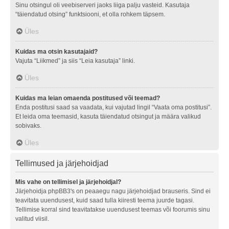
Sinu otsingul oli veebiserveri jaoks liiga palju vasteid. Kasutaja
“täiendatud otsing” funktsiooni, et olla rohkem täpsem.
Üles
Kuidas ma otsin kasutajaid?
Vajuta “Liikmed” ja siis “Leia kasutaja” linki.
Üles
Kuidas ma leian omaenda postitused või teemad?
Enda postitusi saad sa vaadata, kui vajutad lingil “Vaata oma postitusi”.
Et leida oma teemasid, kasuta täiendatud otsingut ja määra valikud
sobivaks.
Üles
Tellimused ja järjehoidjad
Mis vahe on tellimisel ja järjehoidjal?
Järjehoidja phpBB3's on peaaegu nagu järjehoidjad brauseris. Sind ei
teavitata uuendusest, kuid saad tulla kiiresti teema juurde tagasi.
Tellimise korral sind teavitatakse uuendusest teemas või foorumis sinu
valitud viisil.