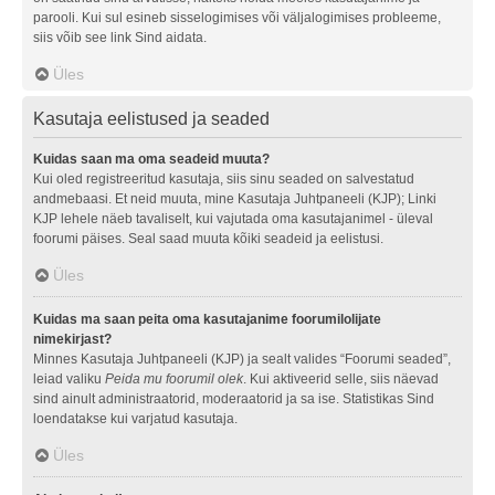
parooli. Kui sul esineb sisselogimises või väljalogimises probleeme,
siis võib see link Sind aidata.
Üles
Kasutaja eelistused ja seaded
Kuidas saan ma oma seadeid muuta?
Kui oled registreeritud kasutaja, siis sinu seaded on salvestatud
andmebaasi. Et neid muuta, mine Kasutaja Juhtpaneeli (KJP); Linki
KJP lehele näeb tavaliselt, kui vajutada oma kasutajanimel - üleval
foorumi päises. Seal saad muuta kõiki seadeid ja eelistusi.
Üles
Kuidas ma saan peita oma kasutajanime foorumilolijate
nimekirjast?
Minnes Kasutaja Juhtpaneeli (KJP) ja sealt valides “Foorumi seaded”,
leiad valiku
Peida mu foorumil olek
. Kui aktiveerid selle, siis näevad
sind ainult administraatorid, moderaatorid ja sa ise. Statistikas Sind
loendatakse kui varjatud kasutaja.
Üles