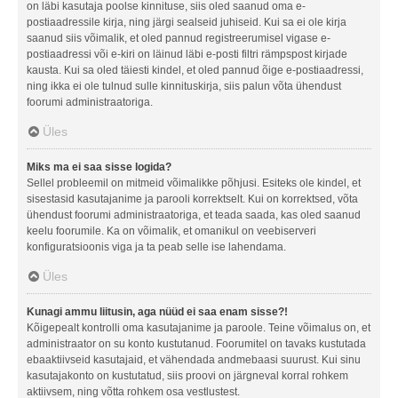
on läbi kasutaja poolse kinnituse, siis oled saanud oma e-
postiaadressile kirja, ning järgi sealseid juhiseid. Kui sa ei ole kirja
saanud siis võimalik, et oled pannud registreerumisel vigase e-
postiaadressi või e-kiri on läinud läbi e-posti filtri rämpspost kirjade
kausta. Kui sa oled täiesti kindel, et oled pannud õige e-postiaadressi,
ning ikka ei ole tulnud sulle kinnituskirja, siis palun võta ühendust
foorumi administraatoriga.
Üles
Miks ma ei saa sisse logida?
Sellel probleemil on mitmeid võimalikke põhjusi. Esiteks ole kindel, et
sisestasid kasutajanime ja parooli korrektselt. Kui on korrektsed, võta
ühendust foorumi administraatoriga, et teada saada, kas oled saanud
keelu foorumile. Ka on võimalik, et omanikul on veebiserveri
konfiguratsioonis viga ja ta peab selle ise lahendama.
Üles
Kunagi ammu liitusin, aga nüüd ei saa enam sisse?!
Kõigepealt kontrolli oma kasutajanime ja paroole. Teine võimalus on, et
administraator on su konto kustutanud. Foorumitel on tavaks kustutada
ebaaktiivseid kasutajaid, et vähendada andmebaasi suurust. Kui sinu
kasutajakonto on kustutatud, siis proovi on järgneval korral rohkem
aktiivsem, ning võtta rohkem osa vestlustest.