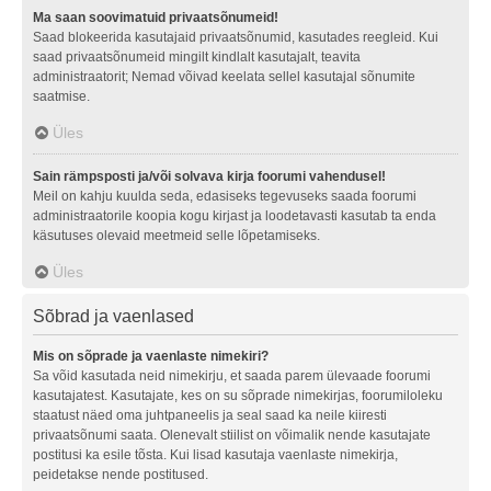
Ma saan soovimatuid privaatsõnumeid!
Saad blokeerida kasutajaid privaatsõnumid, kasutades reegleid. Kui
saad privaatsõnumeid mingilt kindlalt kasutajalt, teavita
administraatorit; Nemad võivad keelata sellel kasutajal sõnumite
saatmise.
Üles
Sain rämpsposti ja/või solvava kirja foorumi vahendusel!
Meil on kahju kuulda seda, edasiseks tegevuseks saada foorumi
administraatorile koopia kogu kirjast ja loodetavasti kasutab ta enda
käsutuses olevaid meetmeid selle lõpetamiseks.
Üles
Sõbrad ja vaenlased
Mis on sõprade ja vaenlaste nimekiri?
Sa võid kasutada neid nimekirju, et saada parem ülevaade foorumi
kasutajatest. Kasutajate, kes on su sõprade nimekirjas, foorumiloleku
staatust näed oma juhtpaneelis ja seal saad ka neile kiiresti
privaatsõnumi saata. Olenevalt stiilist on võimalik nende kasutajate
postitusi ka esile tõsta. Kui lisad kasutaja vaenlaste nimekirja,
peidetakse nende postitused.