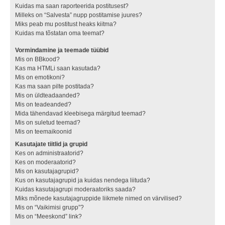
Kuidas ma saan raporteerida postitusest?
Milleks on “Salvesta” nupp postitamise juures?
Miks peab mu postitust heaks kiitma?
Kuidas ma tõstatan oma teemat?
Vormindamine ja teemade tüübid
Mis on BBkood?
Kas ma HTMLi saan kasutada?
Mis on emotikoni?
Kas ma saan pilte postitada?
Mis on üldteadaanded?
Mis on teadeanded?
Mida tähendavad kleebisega märgitud teemad?
Mis on suletud teemad?
Mis on teemaikoonid
Kasutajate tiitlid ja grupid
Kes on administraatorid?
Kes on moderaatorid?
Mis on kasutajagrupid?
Kus on kasutajagrupid ja kuidas nendega liituda?
Kuidas kasutajagrupi moderaatoriks saada?
Miks mõnede kasutajagruppide liikmete nimed on värvilised?
Mis on “Vaikimisi grupp”?
Mis on “Meeskond” link?