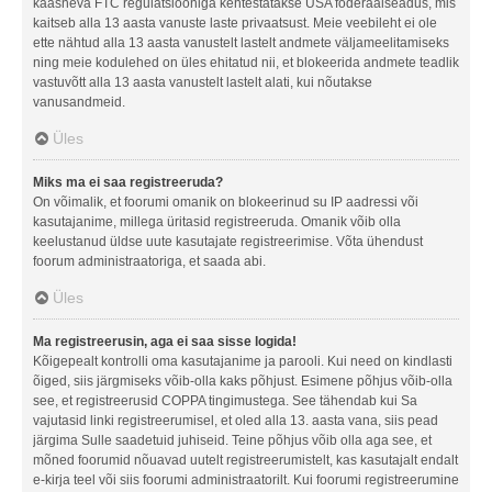
kaasneva FTC regulatsiooniga kehtestatakse USA föderaalseadus, mis
kaitseb alla 13 aasta vanuste laste privaatsust. Meie veebileht ei ole
ette nähtud alla 13 aasta vanustelt lastelt andmete väljameelitamiseks
ning meie kodulehed on üles ehitatud nii, et blokeerida andmete teadlik
vastuvõtt alla 13 aasta vanustelt lastelt alati, kui nõutakse
vanusandmeid.
Üles
Miks ma ei saa registreeruda?
On võimalik, et foorumi omanik on blokeerinud su IP aadressi või
kasutajanime, millega üritasid registreeruda. Omanik võib olla
keelustanud üldse uute kasutajate registreerimise. Võta ühendust
foorum administraatoriga, et saada abi.
Üles
Ma registreerusin, aga ei saa sisse logida!
Kõigepealt kontrolli oma kasutajanime ja parooli. Kui need on kindlasti
õiged, siis järgmiseks võib-olla kaks põhjust. Esimene põhjus võib-olla
see, et registreerusid COPPA tingimustega. See tähendab kui Sa
vajutasid linki registreerumisel, et oled alla 13. aasta vana, siis pead
järgima Sulle saadetuid juhiseid. Teine põhjus võib olla aga see, et
mõned foorumid nõuavad uutelt registreerumistelt, kas kasutajalt endalt
e-kirja teel või siis foorumi administraatorilt. Kui foorumi registreerumine