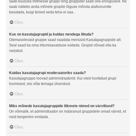
saab kuuluda mitmesse gruppi ning gruppidel saab olla eriõiguseid. Nii
saab näiteks anda mõnele grupile õiguse mõnda alafoorumite
kasutada, kuigi teised seda teha ei saa..
Üles
Kus on kasutajagrupid ja kuidas nendega liituda?
Olemasolevaid gruppe saad vaadata menüüst Kasutajagruppide alt.
Seal saad ka oma liitumisavalduse esitada. Grupid võivad olla ka
varjatud.
Üles
Kuidas kasutajagrupi moderaatoriks saada?
Kasutajagruppe loovad administraatorid. Kui oled huvitatud grupi
loomisest, siis võta temaga ühendust.
Üles
Miks mõnede kasutajagruppide liikmete nimed on värvilised?
On võimalik, et administraator on määranud gruppidele omad värvid, et
neid kergemini eristada.
Üles