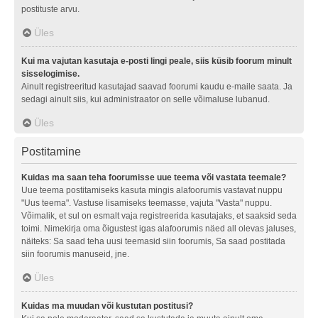
postituste arvu.
Üles
Kui ma vajutan kasutaja e-posti lingi peale, siis küsib foorum minult
sisselogimise.
Ainult registreeritud kasutajad saavad foorumi kaudu e-maile saata. Ja
sedagi ainult siis, kui administraator on selle võimaluse lubanud.
Üles
Postitamine
Kuidas ma saan teha foorumisse uue teema või vastata teemale?
Uue teema postitamiseks kasuta mingis alafoorumis vastavat nuppu
"Uus teema". Vastuse lisamiseks teemasse, vajuta "Vasta" nuppu.
Võimalik, et sul on esmalt vaja registreerida kasutajaks, et saaksid seda
toimi. Nimekirja oma õigustest igas alafoorumis näed all olevas jaluses,
näiteks: Sa saad teha uusi teemasid siin foorumis, Sa saad postitada
siin foorumis manuseid, jne.
Üles
Kuidas ma muudan või kustutan postitusi?