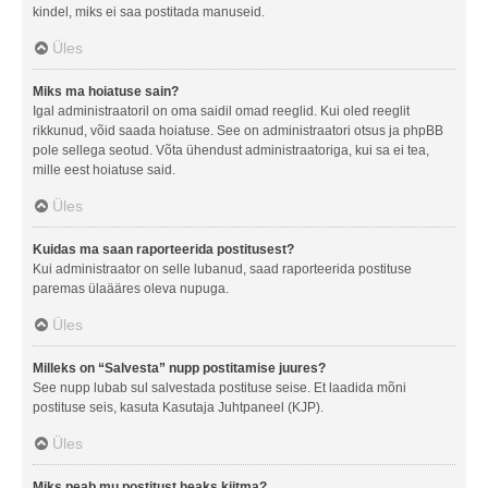
kindel, miks ei saa postitada manuseid.
Üles
Miks ma hoiatuse sain?
Igal administraatoril on oma saidil omad reeglid. Kui oled reeglit
rikkunud, võid saada hoiatuse. See on administraatori otsus ja phpBB
pole sellega seotud. Võta ühendust administraatoriga, kui sa ei tea,
mille eest hoiatuse said.
Üles
Kuidas ma saan raporteerida postitusest?
Kui administraator on selle lubanud, saad raporteerida postituse
paremas ülaääres oleva nupuga.
Üles
Milleks on “Salvesta” nupp postitamise juures?
See nupp lubab sul salvestada postituse seise. Et laadida mõni
postituse seis, kasuta Kasutaja Juhtpaneel (KJP).
Üles
Miks peab mu postitust heaks kiitma?