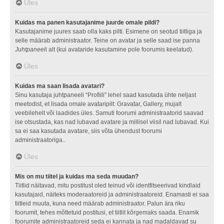
Üles
Kuidas ma panen kasutajanime juurde omale pildi?
Kasutajanime juures saab olla kaks pilti. Esimene on seotud tiitliga ja
selle määrab administraator. Teine on avatar ja selle saad ise panna
Juhtpaneel
i alt (kui avataride kasutamine pole foorumis keelatud).
Üles
Kuidas ma saan lisada avatari?
Sinu kasutaja juhtpaneeli “Profiili” lehel saad kasutada ühte neljast
meetodist, et lisada omale avataripilt: Gravatar, Gallery, mujalt
veebilehelt või laadides üles. Samuti foorumi administraatorid saavad
ise otsustada, kas nad lubavad avatare ja millisel viisil nad lubavad. Kui
sa ei saa kasutada avatare, siis võta ühendust foorumi
administraatoriga..
Üles
Mis on mu tiitel ja kuidas ma seda muudan?
Tiitlid näitavad, mitu postitust oled teinud või identfitseerivad kindlaid
kasutajaid, näiteks moderaatoreid ja administraatoreid. Enamasti ei saa
tiitleid muuta, kuna need määrab administraator. Palun ära riku
foorumit, tehes mõttetuid postitusi, et tiitlit kõrgemaks saada. Enamik
foorumite administraatoreid seda ei kannata ja nad madaldavad su