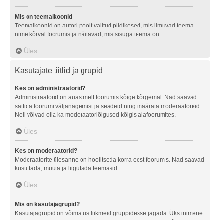
Mis on teemaikoonid
Teemaikoonid on autori poolt valitud pildikesed, mis ilmuvad teema
nime kõrval foorumis ja näitavad, mis sisuga teema on.
Üles
Kasutajate tiitlid ja grupid
Kes on administraatorid?
Administraatorid on auastmelt foorumis kõige kõrgemal. Nad saavad
sättida foorumi väljanägemist ja seadeid ning määrata moderaatoreid.
Neil võivad olla ka moderaatoriõigused kõigis alafoorumites.
Üles
Kes on moderaatorid?
Moderaatorite ülesanne on hoolitseda korra eest foorumis. Nad saavad
kustutada, muuta ja liigutada teemasid.
Üles
Mis on kasutajagrupid?
Kasutajagrupid on võimalus liikmeid gruppidesse jagada. Üks inimene