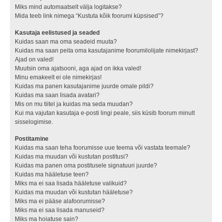
Miks mind automaatselt välja logitakse?
Mida teeb link nimega “Kustuta kõik foorumi küpsised”?
Kasutaja eelistused ja seaded
Kuidas saan ma oma seadeid muuta?
Kuidas ma saan peita oma kasutajanime foorumilolijate nimekirjast?
Ajad on valed!
Muutsin oma ajatsooni, aga ajad on ikka valed!
Minu emakeelt ei ole nimekirjas!
Kuidas ma panen kasutajanime juurde omale pildi?
Kuidas ma saan lisada avatari?
Mis on mu tiitel ja kuidas ma seda muudan?
Kui ma vajutan kasutaja e-posti lingi peale, siis küsib foorum minult
sisselogimise.
Postitamine
Kuidas ma saan teha foorumisse uue teema või vastata teemale?
Kuidas ma muudan või kustutan postitusi?
Kuidas ma panen oma postitusele signatuuri juurde?
Kuidas ma hääletuse teen?
Miks ma ei saa lisada hääletuse valikuid?
Kuidas ma muudan või kustutan hääletuse?
Miks ma ei pääse alafoorumisse?
Miks ma ei saa lisada manuseid?
Miks ma hoiatuse sain?