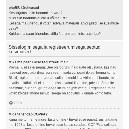
phpBB küsimused
Kes kirjutas selle foorumitarkvara?
Miks siin foorumis ei ole X võimalust?
Kellega ma ühendust võtan solvava materjali ja/või juriidilise küsimuse
osas?
Kuidas ma saan ühendust võtta foorumi administraatoriga?
Sisselogimisega ja registreerumisega seotud
küsimused
Miks ma pean üldse registreeruma?
Võimalik, et sa ei peagi. See on foorumi haldajate otsustada, kas nad
lasevad postitada ilma registreerimiseta või pead ikkagi looma konto.
Siiski; registreerumine annab sulle mitmeid lisa võimalusi juurde, mida
tavalistel külalistel ei ole - näiteks: avatari lisamine, privaatsõnumite
saatmine, e-kirjad, gruppidega liitumine jpm veelgi. Registreerumine
võtab kõigest mõne minuti, seega on soovituslik omale konto teha.
Üles
Mida tähendab COPPA?
Kuna me tunneme muret laste online - turvalisuse pärast, siis täidame
me 1998.a. laste online turvalisuse kaitse seadust. COPPA ja sellega