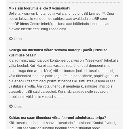
Miks siin foorumis ei ole X võimalust?
Selle tarkvara on kirjutanud ja välja andnud phpBB Limited ™. Oma
soove tulevaste versioonide suhtes saad avaldada phpBB.com
phpBB Ideas Centre
leheküljel, kus saad hääletada juba olemas
olevate ideede eest, ning lisada oma.
Üles
Kellega ma ühendust võtan solvava materjali ja/või juriidilise
küsimuse osas?
Iga administraatoriga võid kontakteeruda kes on “Meeskond” leheküljel
välja toodud. Kui ikka ei saa vastust, võta ühendust domeeninime
omanikuga (tee
whois käsk
) või kui foorum jookseb tasuta teenusel,
võta ühendust teenuse pakkujaga. Palun pane tähele, phpBB grupil ei
ole
absoluutselt midagi pistmist nendes küsimustes
ja teda ei saa
vastutusele võtta. Ära võta ühendust nendega küsimuses, mis pole
otseselt phpBB saidiga seotud. Kui siiski saadad neile sedasorti
probleemi, võid mitte vastust saada.
Üles
Kuidas ma saan ühendust võtta foorumi administraatoriga?
Kõik kasutajad foorumil saavad kasutada funktsiooni “Kontakt” vormi,
juhul kui see valik on lubatud foorumi administraatori poolt.