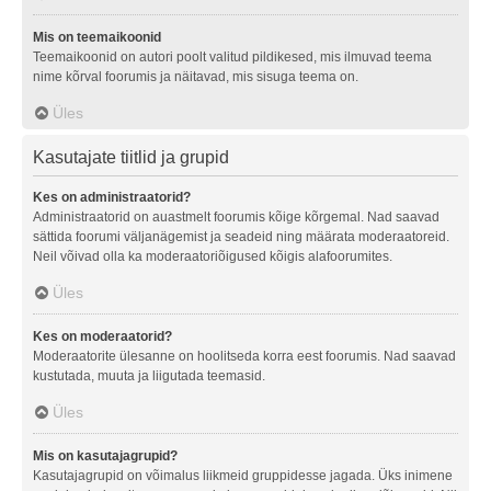
Mis on teemaikoonid
Teemaikoonid on autori poolt valitud pildikesed, mis ilmuvad teema
nime kõrval foorumis ja näitavad, mis sisuga teema on.
Üles
Kasutajate tiitlid ja grupid
Kes on administraatorid?
Administraatorid on auastmelt foorumis kõige kõrgemal. Nad saavad
sättida foorumi väljanägemist ja seadeid ning määrata moderaatoreid.
Neil võivad olla ka moderaatoriõigused kõigis alafoorumites.
Üles
Kes on moderaatorid?
Moderaatorite ülesanne on hoolitseda korra eest foorumis. Nad saavad
kustutada, muuta ja liigutada teemasid.
Üles
Mis on kasutajagrupid?
Kasutajagrupid on võimalus liikmeid gruppidesse jagada. Üks inimene