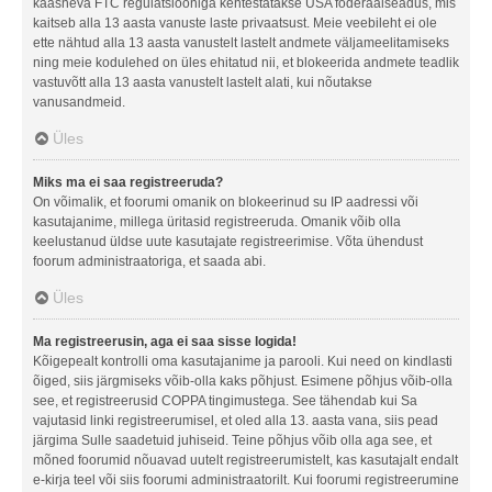
kaasneva FTC regulatsiooniga kehtestatakse USA föderaalseadus, mis
kaitseb alla 13 aasta vanuste laste privaatsust. Meie veebileht ei ole
ette nähtud alla 13 aasta vanustelt lastelt andmete väljameelitamiseks
ning meie kodulehed on üles ehitatud nii, et blokeerida andmete teadlik
vastuvõtt alla 13 aasta vanustelt lastelt alati, kui nõutakse
vanusandmeid.
Üles
Miks ma ei saa registreeruda?
On võimalik, et foorumi omanik on blokeerinud su IP aadressi või
kasutajanime, millega üritasid registreeruda. Omanik võib olla
keelustanud üldse uute kasutajate registreerimise. Võta ühendust
foorum administraatoriga, et saada abi.
Üles
Ma registreerusin, aga ei saa sisse logida!
Kõigepealt kontrolli oma kasutajanime ja parooli. Kui need on kindlasti
õiged, siis järgmiseks võib-olla kaks põhjust. Esimene põhjus võib-olla
see, et registreerusid COPPA tingimustega. See tähendab kui Sa
vajutasid linki registreerumisel, et oled alla 13. aasta vana, siis pead
järgima Sulle saadetuid juhiseid. Teine põhjus võib olla aga see, et
mõned foorumid nõuavad uutelt registreerumistelt, kas kasutajalt endalt
e-kirja teel või siis foorumi administraatorilt. Kui foorumi registreerumine