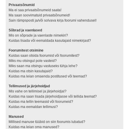
Privaatsõnumid
Ma ei saa privaatsõnumeid saata!
Ma saan soovimatuid privaatsõnumeid!
Sain rämpsposti ja/või solvava kirja foorumi vahendusel!
Sõbrad ja vaenlased
Mis on sõprade ja vaenlaste nimekiri?
Kuidas lisada või eemaldada kasutajaid nimekirjast?
Foorumitest otsimine
Kuidas saan otsida foorumist või foorumitest?
Miks mu otsingul pole vasteid?
Miks saan ma otsingu vastuseks tühja lehe?
Kuidas ma otsin kasutajaid?
Kuidas ma leian omaenda postitused või teemad?
Tellimused ja järjehoidjad
Mis vahe on tellimisel ja järjehoidjal?
Kuidas ma saan lisada järjehoidjasse või tellida teemat?
Kuidas ma tellin teemasid või foorumeid?
Kuidas ma eemaldan tellimusi?
Manused
Millised manuse tüübid on siin foorumis lubatud?
Kuidas ma leian oma manused?