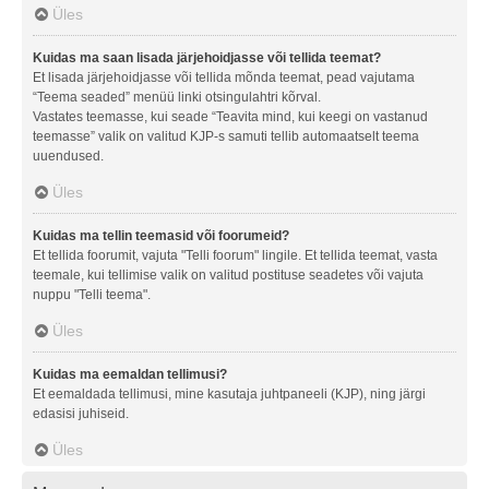
Üles
Kuidas ma saan lisada järjehoidjasse või tellida teemat?
Et lisada järjehoidjasse või tellida mõnda teemat, pead vajutama
“Teema seaded” menüü linki otsingulahtri kõrval.
Vastates teemasse, kui seade “Teavita mind, kui keegi on vastanud
teemasse” valik on valitud KJP-s samuti tellib automaatselt teema
uuendused.
Üles
Kuidas ma tellin teemasid või foorumeid?
Et tellida foorumit, vajuta "Telli foorum" lingile. Et tellida teemat, vasta
teemale, kui tellimise valik on valitud postituse seadetes või vajuta
nuppu "Telli teema".
Üles
Kuidas ma eemaldan tellimusi?
Et eemaldada tellimusi, mine kasutaja juhtpaneeli (KJP), ning järgi
edasisi juhiseid.
Üles