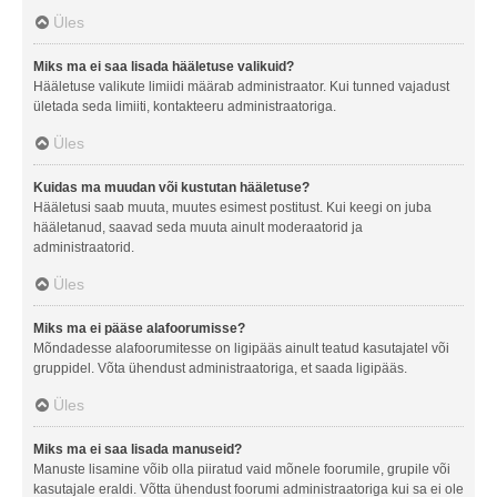
Üles
Miks ma ei saa lisada hääletuse valikuid?
Hääletuse valikute limiidi määrab administraator. Kui tunned vajadust
ületada seda limiiti, kontakteeru administraatoriga.
Üles
Kuidas ma muudan või kustutan hääletuse?
Hääletusi saab muuta, muutes esimest postitust. Kui keegi on juba
hääletanud, saavad seda muuta ainult moderaatorid ja
administraatorid.
Üles
Miks ma ei pääse alafoorumisse?
Mõndadesse alafoorumitesse on ligipääs ainult teatud kasutajatel või
gruppidel. Võta ühendust administraatoriga, et saada ligipääs.
Üles
Miks ma ei saa lisada manuseid?
Manuste lisamine võib olla piiratud vaid mõnele foorumile, grupile või
kasutajale eraldi. Võtta ühendust foorumi administraatoriga kui sa ei ole