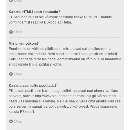
Üles
Kas ma HTMLi saan kasutada?
Ei. Siin foorumis ei ole võimalik postitada käske HTML'is. Enamus
vormindamist saab ka BBkood abil teha.
Üles
Mis on emotikoni?
Emotikonid on väiksed pildikesed, mis aitavad sul postituses oma
emotsioone väljendada. Neid saad teatesse lisada postitamise lehelt.
Katsu nendega mitte liialdada. Administraator on võib-olla ka määranud
emotikonide limiidi potituse kohta.
Üles
Kas ma saan pilte postitada?
Pilte saab postitusse kuvada, aga selleks peavad nad olema avalikus
serveris, näiteks http://www.sinudomeen.ee/minu-pilt.gif. või sa pead
need üles laadima siia lehele. Neid ei saa kuvada oma arvutist (kui see
pole server) ja samuti parooliga kaitstud kohtadest. Piltide lisamiseks
kasuta BBkood'i.
Üles