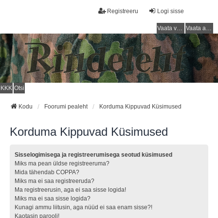
Registreeru
Logi sisse
Vaata vastamata teemasi
Vaata aktiivseid teemasid
KKK
Otsi
Kodu
Foorumi pealeht
Korduma Kippuvad Küsimused
Korduma Kippuvad Küsimused
Sisselogimisega ja registreerumisega seotud küsimused
Miks ma pean üldse registreeruma?
Mida tähendab COPPA?
Miks ma ei saa registreeruda?
Ma registreerusin, aga ei saa sisse logida!
Miks ma ei saa sisse logida?
Kunagi ammu liitusin, aga nüüd ei saa enam sisse?!
Kaotasin parooli!