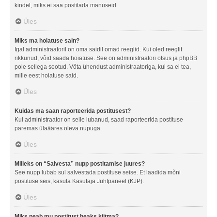
kindel, miks ei saa postitada manuseid.
Üles
Miks ma hoiatuse sain?
Igal administraatoril on oma saidil omad reeglid. Kui oled reeglit
rikkunud, võid saada hoiatuse. See on administraatori otsus ja phpBB
pole sellega seotud. Võta ühendust administraatoriga, kui sa ei tea,
mille eest hoiatuse said.
Üles
Kuidas ma saan raporteerida postitusest?
Kui administraator on selle lubanud, saad raporteerida postituse
paremas ülaääres oleva nupuga.
Üles
Milleks on “Salvesta” nupp postitamise juures?
See nupp lubab sul salvestada postituse seise. Et laadida mõni
postituse seis, kasuta Kasutaja Juhtpaneel (KJP).
Üles
Miks peab mu postitust heaks kiitma?