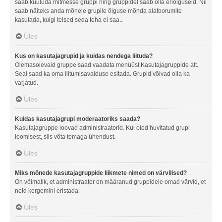
saab kuuluda mitmesse gruppi ning gruppidel saab olla eriõiguseid. Nii
saab näiteks anda mõnele grupile õiguse mõnda alafoorumite
kasutada, kuigi teised seda teha ei saa..
Üles
Kus on kasutajagrupid ja kuidas nendega liituda?
Olemasolevaid gruppe saad vaadata menüüst Kasutajagruppide alt.
Seal saad ka oma liitumisavalduse esitada. Grupid võivad olla ka
varjatud.
Üles
Kuidas kasutajagrupi moderaatoriks saada?
Kasutajagruppe loovad administraatorid. Kui oled huvitatud grupi
loomisest, siis võta temaga ühendust.
Üles
Miks mõnede kasutajagruppide liikmete nimed on värvilised?
On võimalik, et administraator on määranud gruppidele omad värvid, et
neid kergemini eristada.
Üles