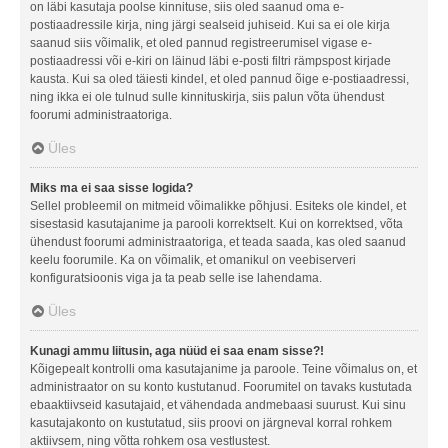
on läbi kasutaja poolse kinnituse, siis oled saanud oma e-
postiaadressile kirja, ning järgi sealseid juhiseid. Kui sa ei ole kirja
saanud siis võimalik, et oled pannud registreerumisel vigase e-
postiaadressi või e-kiri on läinud läbi e-posti filtri rämpspost kirjade
kausta. Kui sa oled täiesti kindel, et oled pannud õige e-postiaadressi,
ning ikka ei ole tulnud sulle kinnituskirja, siis palun võta ühendust
foorumi administraatoriga.
Üles
Miks ma ei saa sisse logida?
Sellel probleemil on mitmeid võimalikke põhjusi. Esiteks ole kindel, et
sisestasid kasutajanime ja parooli korrektselt. Kui on korrektsed, võta
ühendust foorumi administraatoriga, et teada saada, kas oled saanud
keelu foorumile. Ka on võimalik, et omanikul on veebiserveri
konfiguratsioonis viga ja ta peab selle ise lahendama.
Üles
Kunagi ammu liitusin, aga nüüd ei saa enam sisse?!
Kõigepealt kontrolli oma kasutajanime ja paroole. Teine võimalus on, et
administraator on su konto kustutanud. Foorumitel on tavaks kustutada
ebaaktiivseid kasutajaid, et vähendada andmebaasi suurust. Kui sinu
kasutajakonto on kustutatud, siis proovi on järgneval korral rohkem
aktiivsem, ning võtta rohkem osa vestlustest.