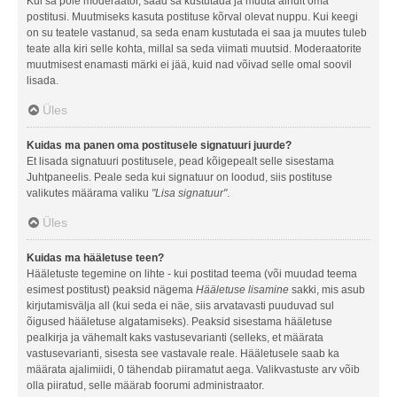
Kui sa pole moderaator, saad sa kustutada ja muuta ainult oma
postitusi. Muutmiseks kasuta postituse kõrval olevat nuppu. Kui keegi
on su teatele vastanud, sa seda enam kustutada ei saa ja muutes tuleb
teate alla kiri selle kohta, millal sa seda viimati muutsid. Moderaatorite
muutmisest enamasti märki ei jää, kuid nad võivad selle omal soovil
lisada.
Üles
Kuidas ma panen oma postitusele signatuuri juurde?
Et lisada signatuuri postitusele, pead kõigepealt selle sisestama
Juhtpaneelis. Peale seda kui signatuur on loodud, siis postituse
valikutes määrama valiku
"Lisa signatuur"
.
Üles
Kuidas ma hääletuse teen?
Hääletuste tegemine on lihte - kui postitad teema (või muudad teema
esimest postitust) peaksid nägema
Hääletuse lisamine
sakki, mis asub
kirjutamisvälja all (kui seda ei näe, siis arvatavasti puuduvad sul
õigused hääletuse algatamiseks). Peaksid sisestama hääletuse
pealkirja ja vähemalt kaks vastusevarianti (selleks, et määrata
vastusevarianti, sisesta see vastavale reale. Hääletusele saab ka
määrata ajalimiidi, 0 tähendab piiramatut aega. Valikvastuste arv võib
olla piiratud, selle määrab foorumi administraator.