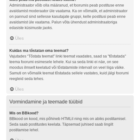
Administraator võib olla määranud, et foorumis peab postituse enne
avaldamist moderaator üle vaatama. Ka on võimalik, et administraator
on pannud sind sellesse kasutajate gruppi, kelle postitusi peab enne
avaldamist üle vaatama. Palun võta ühendust administraatoriga
edasiste küsimuste jaoks.
Üles
Kuidas ma tõstatan oma teemat?
Vajutades “Tõstata teemat” linki teemat vaadates, saad sa "tõstatada"
teema foorumi esimesele lehele. Kui sa seda linki ei näe, on see
moodus ilmselt keelatud või tõstatamiste intervall on veel liiga väike.
Samuti on võimalik teemat tõstatada sellele vastates, kuid jälgi foorumi
reegleid seda tehes.
Üles
Vormindamine ja teemade tüübid
Mis on BBkood?
BBkood on kood, mis põhineb HTMLil ning mis on abiks postitamisel.
Seda saab postitustes keelata. Täpsemad juhised saab lingilt
postitamise lehel.