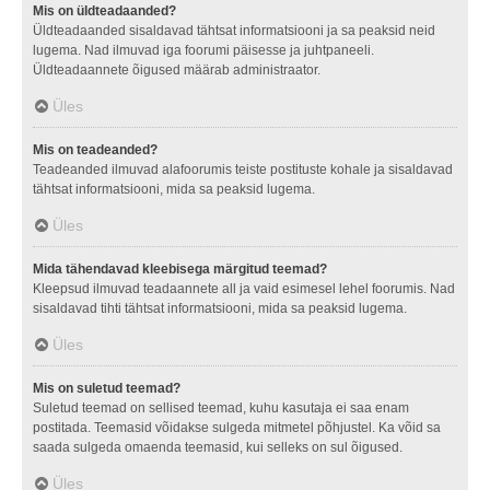
Mis on üldteadaanded?
Üldteadaanded sisaldavad tähtsat informatsiooni ja sa peaksid neid
lugema. Nad ilmuvad iga foorumi päisesse ja juhtpaneeli.
Üldteadaannete õigused määrab administraator.
Üles
Mis on teadeanded?
Teadeanded ilmuvad alafoorumis teiste postituste kohale ja sisaldavad
tähtsat informatsiooni, mida sa peaksid lugema.
Üles
Mida tähendavad kleebisega märgitud teemad?
Kleepsud ilmuvad teadaannete all ja vaid esimesel lehel foorumis. Nad
sisaldavad tihti tähtsat informatsiooni, mida sa peaksid lugema.
Üles
Mis on suletud teemad?
Suletud teemad on sellised teemad, kuhu kasutaja ei saa enam
postitada. Teemasid võidakse sulgeda mitmetel põhjustel. Ka võid sa
saada sulgeda omaenda teemasid, kui selleks on sul õigused.
Üles