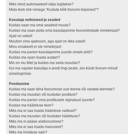
Miks mind automaatselt välja logitakse?
Mida teeb link nimega “Kustuta kõik foorumi küpsised”?
Kasutaja eelistused ja seaded
Kuidas saan ma oma seadeid muuta?
Kuidas ma saan peita oma kasutajanime foorumilolijate nimekirjast?
Ajad on valed!
Muutsin oma ajatsooni, aga ajad on ikka valed!
Minu emakeelt ei ole nimekirjas!
Kuidas ma panen kasutajanime juurde omale pildi?
Kuidas ma saan lisada avatari?
Mis on mu tiitel ja kuidas ma seda muudan?
Kui ma vajutan kasutaja e-posti lingi peale, siis küsib foorum minult
sisselogimise.
Postitamine
Kuidas ma saan teha foorumisse uue teema või vastata teemale?
Kuidas ma muudan või kustutan postitusi?
Kuidas ma panen oma postitusele signatuuri juurde?
Kuidas ma hääletuse teen?
Miks ma ei saa lisada hääletuse valikuid?
Kuidas ma muudan või kustutan hääletuse?
Miks ma ei pääse alafoorumisse?
Miks ma ei saa lisada manuseid?
Miks ma hoiatuse sain?