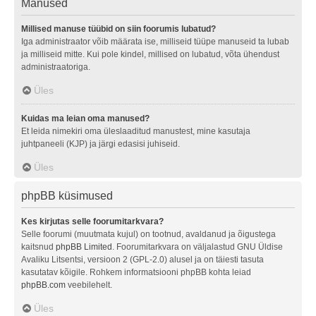
Manused
Millised manuse tüübid on siin foorumis lubatud?
Iga administraator võib määrata ise, milliseid tüüpe manuseid ta lubab
ja milliseid mitte. Kui pole kindel, millised on lubatud, võta ühendust
administraatoriga.
Üles
Kuidas ma leian oma manused?
Et leida nimekiri oma üleslaaditud manustest, mine kasutaja
juhtpaneeli (KJP) ja järgi edasisi juhiseid.
Üles
phpBB küsimused
Kes kirjutas selle foorumitarkvara?
Selle foorumi (muutmata kujul) on tootnud, avaldanud ja õigustega
kaitsnud
phpBB Limited
. Foorumitarkvara on väljalastud GNU Üldise
Avaliku Litsentsi, versioon 2 (GPL-2.0) alusel ja on täiesti tasuta
kasutatav kõigile. Rohkem informatsiooni phpBB kohta leiad
phpBB.com
veebilehelt.
Üles