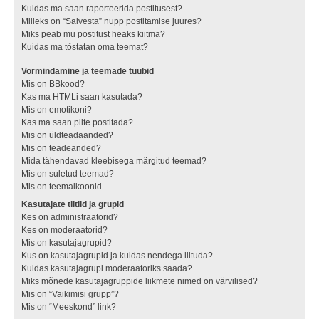
Kuidas ma saan raporteerida postitusest?
Milleks on “Salvesta” nupp postitamise juures?
Miks peab mu postitust heaks kiitma?
Kuidas ma tõstatan oma teemat?
Vormindamine ja teemade tüübid
Mis on BBkood?
Kas ma HTMLi saan kasutada?
Mis on emotikoni?
Kas ma saan pilte postitada?
Mis on üldteadaanded?
Mis on teadeanded?
Mida tähendavad kleebisega märgitud teemad?
Mis on suletud teemad?
Mis on teemaikoonid
Kasutajate tiitlid ja grupid
Kes on administraatorid?
Kes on moderaatorid?
Mis on kasutajagrupid?
Kus on kasutajagrupid ja kuidas nendega liituda?
Kuidas kasutajagrupi moderaatoriks saada?
Miks mõnede kasutajagruppide liikmete nimed on värvilised?
Mis on “Vaikimisi grupp”?
Mis on “Meeskond” link?