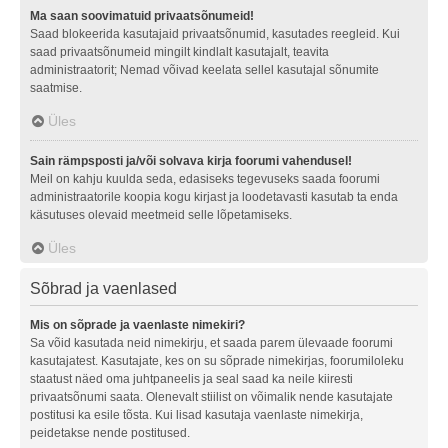
Ma saan soovimatuid privaatsõnumeid!
Saad blokeerida kasutajaid privaatsõnumid, kasutades reegleid. Kui
saad privaatsõnumeid mingilt kindlalt kasutajalt, teavita
administraatorit; Nemad võivad keelata sellel kasutajal sõnumite
saatmise.
Üles
Sain rämpsposti ja/või solvava kirja foorumi vahendusel!
Meil on kahju kuulda seda, edasiseks tegevuseks saada foorumi
administraatorile koopia kogu kirjast ja loodetavasti kasutab ta enda
käsutuses olevaid meetmeid selle lõpetamiseks.
Üles
Sõbrad ja vaenlased
Mis on sõprade ja vaenlaste nimekiri?
Sa võid kasutada neid nimekirju, et saada parem ülevaade foorumi
kasutajatest. Kasutajate, kes on su sõprade nimekirjas, foorumiloleku
staatust näed oma juhtpaneelis ja seal saad ka neile kiiresti
privaatsõnumi saata. Olenevalt stiilist on võimalik nende kasutajate
postitusi ka esile tõsta. Kui lisad kasutaja vaenlaste nimekirja,
peidetakse nende postitused.