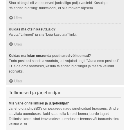
Sinu otsingul oli veebiserveri jaoks liiga palju vasteid. Kasutaja
“täiendatud otsing” funktsiooni, et olla rohkem täpsem.
Üles
Kuidas ma otsin kasutajaid?
Vajuta “Liikmed” ja siis “Leia kasutaja” linki.
Üles
Kuidas ma leian omaenda postitused või teemad?
Enda postitusi saad sa vaadata, kui vajutad lingil “Vaata oma postitusi”.
Et leida oma teemasid, kasuta täiendatud otsingut ja määra valikud
sobivaks.
Üles
Tellimused ja järjehoidjad
Mis vahe on tellimisel ja järjehoidjal?
Järjehoidja phpBB3's on peaaegu nagu järjehoidjad brauseris. Sind ei
teavitata uuendusest, kuid saad tulla kiiresti teema juurde tagasi.
Tellimise korral sind teavitatakse uuendusest teemas või foorumis sinu
valitud viisil.