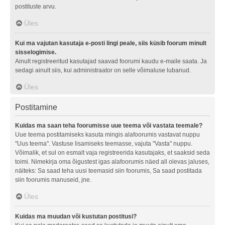
postituste arvu.
Üles
Kui ma vajutan kasutaja e-posti lingi peale, siis küsib foorum minult
sisselogimise.
Ainult registreeritud kasutajad saavad foorumi kaudu e-maile saata. Ja
sedagi ainult siis, kui administraator on selle võimaluse lubanud.
Üles
Postitamine
Kuidas ma saan teha foorumisse uue teema või vastata teemale?
Uue teema postitamiseks kasuta mingis alafoorumis vastavat nuppu
"Uus teema". Vastuse lisamiseks teemasse, vajuta "Vasta" nuppu.
Võimalik, et sul on esmalt vaja registreerida kasutajaks, et saaksid seda
toimi. Nimekirja oma õigustest igas alafoorumis näed all olevas jaluses,
näiteks: Sa saad teha uusi teemasid siin foorumis, Sa saad postitada
siin foorumis manuseid, jne.
Üles
Kuidas ma muudan või kustutan postitusi?