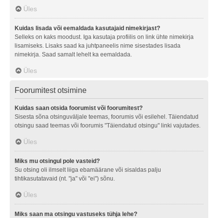
Üles
Kuidas lisada või eemaldada kasutajaid nimekirjast?
Selleks on kaks moodust. Iga kasutaja profiilis on link ühte nimekirja
lisamiseks. Lisaks saad ka juhtpaneelis nime sisestades lisada
nimekirja. Saad samalt lehelt ka eemaldada.
Üles
Foorumitest otsimine
Kuidas saan otsida foorumist või foorumitest?
Sisesta sõna otsinguväljale teemas, foorumis või esilehel. Täiendatud
otsingu saad teemas või foorumis "Täiendatud otsingu" linki vajutades.
Üles
Miks mu otsingul pole vasteid?
Su otsing oli ilmselt liiga ebamäärane või sisaldas palju
tihtikasutatavaid (nt. "ja" või "ei") sõnu.
Üles
Miks saan ma otsingu vastuseks tühja lehe?