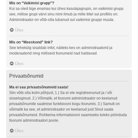
Mis on “Vaikimisi grupp”?
Kui sa oled liige enamas kui ühes kasutajagrupis, on vaikimisi grupp
see, millise grupi värvi sinu nimi ilmub ja mille tiitel sul profiilis on.
Administraator on võib-olla lubanud sul vaikimisi gruppi muuta.
Üles
Mis on “Meeskond” link?
See lehekülg sisaldab infot, näiteks kes on administraatorid ja
moderaatorid ning milliseid foorumeid nad haldavad.
Üles
Privaatsõnumid
Ma ei saa privaatsõnumeid saata!
Siin võib olla kolm põhjust; 1.) Sa ei ole registreerunud ja / või
sisseloginud. 2.) Võimalik, et foorumi administraator on keelanud
privaatsõnumite saatmise funktsiooni kogu foorumis. 3.) Samuti on
võimalik ka see, et administraator on keelanud just Sinul saata
privaatsõnumeid. Rohkema informatsiooni saamiseks tuleks pöörduda
foorumi administraatori poole.
Üles