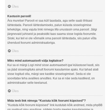
Üles
Kaotasin parooli!
Ära muretse! Parooli ei saa küll taastada, aga selle saab lihtsasi
lähtestada. Parooli lähtestamiseks, palun külasta sisselogimise
lehekülge, ning vajuta linki nimega
Ma unustasin oma parooli
. Jälgi
järgnevaid juhiseid ja peaksidki taas saama sisse logida foorumile.
Siiski, kui teil ei ole võimalik oma parooli lähtestada, siis palun võta
ühendust foorumi administraatoriga.
Üles
Miks mind automaatselt välja logitakse?
Kui sa ei märgi
Logi mind sisse automaatselt igal külastusel
kasti, siis
sa jääd sisselogituks ainult foorumi kasutamise ajaks. Kui tahad alati
sisse logitud olla, märgi see kastike sisselogimisel. Seda ei ole
soovitatav teha avalikes arvutites. Kui sa ei näe seda kastikest, on
administraator selle keelanud.
Üles
Mida teeb link nimega “Kustuta kõik foorumi küpsised”?
“Kustuta kõik foorumi küpsised” link kustutab kõik andmed, mida phpBB
on saatnud sinu arvutisse, näiteks hoida meeles kasutajanime ja