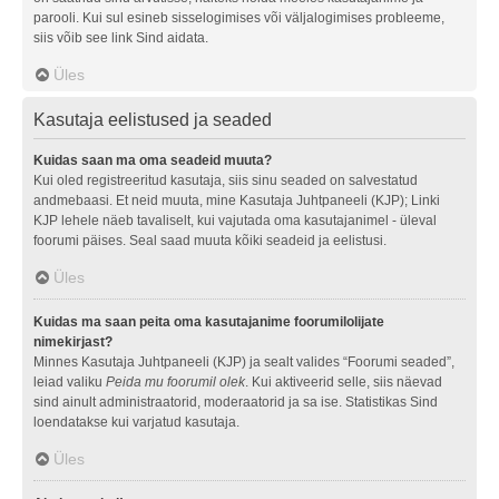
parooli. Kui sul esineb sisselogimises või väljalogimises probleeme,
siis võib see link Sind aidata.
Üles
Kasutaja eelistused ja seaded
Kuidas saan ma oma seadeid muuta?
Kui oled registreeritud kasutaja, siis sinu seaded on salvestatud
andmebaasi. Et neid muuta, mine Kasutaja Juhtpaneeli (KJP); Linki
KJP lehele näeb tavaliselt, kui vajutada oma kasutajanimel - üleval
foorumi päises. Seal saad muuta kõiki seadeid ja eelistusi.
Üles
Kuidas ma saan peita oma kasutajanime foorumilolijate
nimekirjast?
Minnes Kasutaja Juhtpaneeli (KJP) ja sealt valides “Foorumi seaded”,
leiad valiku
Peida mu foorumil olek
. Kui aktiveerid selle, siis näevad
sind ainult administraatorid, moderaatorid ja sa ise. Statistikas Sind
loendatakse kui varjatud kasutaja.
Üles