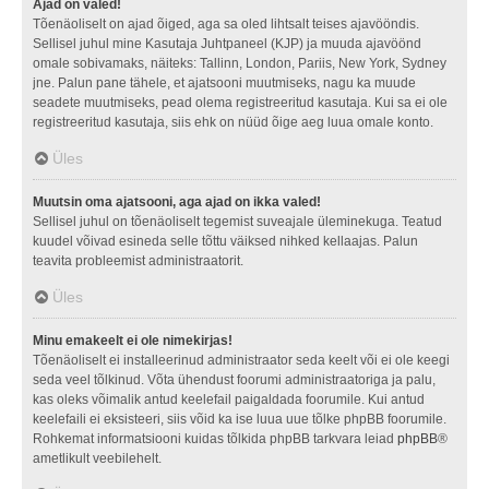
Ajad on valed!
Tõenäoliselt on ajad õiged, aga sa oled lihtsalt teises ajavööndis.
Sellisel juhul mine Kasutaja Juhtpaneel (KJP) ja muuda ajavöönd
omale sobivamaks, näiteks: Tallinn, London, Pariis, New York, Sydney
jne. Palun pane tähele, et ajatsooni muutmiseks, nagu ka muude
seadete muutmiseks, pead olema registreeritud kasutaja. Kui sa ei ole
registreeritud kasutaja, siis ehk on nüüd õige aeg luua omale konto.
Üles
Muutsin oma ajatsooni, aga ajad on ikka valed!
Sellisel juhul on tõenäoliselt tegemist suveajale üleminekuga. Teatud
kuudel võivad esineda selle tõttu väiksed nihked kellaajas. Palun
teavita probleemist administraatorit.
Üles
Minu emakeelt ei ole nimekirjas!
Tõenäoliselt ei installeerinud administraator seda keelt või ei ole keegi
seda veel tõlkinud. Võta ühendust foorumi administraatoriga ja palu,
kas oleks võimalik antud keelefail paigaldada foorumile. Kui antud
keelefaili ei eksisteeri, siis võid ka ise luua uue tõlke phpBB foorumile.
Rohkemat informatsiooni kuidas tõlkida phpBB tarkvara leiad
phpBB
®
ametlikult veebilehelt.