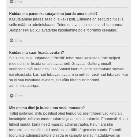
Üles
Kuidas ma panen kasutajanime juurde omale pildi?
Kasutajanime juures saab olla kaks pilti. Esimene on seotud tiitliga ja
selle määrab administraator. Teine on avatar ja selle saad ise panna
Juhtpaneel
i alt (kui avataride kasutamine pole foorumis keelatud).
Üles
Kuidas ma saan lisada avatari?
Sinu kasutaja juhtpaneeli “Profiili” lehel saad kasutada ühte neljast
meetodist, et lisada omale avataripilt: Gravatar, Gallery, mujalt
veebilehelt või laadides üles. Samuti foorumi administraatorid saavad
ise otsustada, kas nad lubavad avatare ja millisel viisil nad lubavad. Kui
sa ei saa kasutada avatare, siis võta ühendust foorumi
administraatoriga..
Üles
Mis on mu tiitel ja kuidas ma seda muudan?
Tiitlid näitavad, mitu postitust oled teinud või identfitseerivad kindlaid
kasutajaid, näiteks moderaatoreid ja administraatoreid. Enamasti ei saa
tiitleid muuta, kuna need määrab administraator. Palun ära riku
foorumit, tehes mõttetuid postitusi, et tiitlit kõrgemaks saada. Enamik
foorumite administraatoreid seda ei kannata ja nad madaldavad su