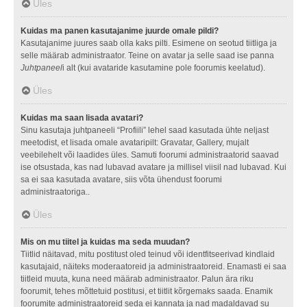
Üles
Kuidas ma panen kasutajanime juurde omale pildi?
Kasutajanime juures saab olla kaks pilti. Esimene on seotud tiitliga ja
selle määrab administraator. Teine on avatar ja selle saad ise panna
Juhtpaneel
i alt (kui avataride kasutamine pole foorumis keelatud).
Üles
Kuidas ma saan lisada avatari?
Sinu kasutaja juhtpaneeli “Profiili” lehel saad kasutada ühte neljast
meetodist, et lisada omale avataripilt: Gravatar, Gallery, mujalt
veebilehelt või laadides üles. Samuti foorumi administraatorid saavad
ise otsustada, kas nad lubavad avatare ja millisel viisil nad lubavad. Kui
sa ei saa kasutada avatare, siis võta ühendust foorumi
administraatoriga..
Üles
Mis on mu tiitel ja kuidas ma seda muudan?
Tiitlid näitavad, mitu postitust oled teinud või identfitseerivad kindlaid
kasutajaid, näiteks moderaatoreid ja administraatoreid. Enamasti ei saa
tiitleid muuta, kuna need määrab administraator. Palun ära riku
foorumit, tehes mõttetuid postitusi, et tiitlit kõrgemaks saada. Enamik
foorumite administraatoreid seda ei kannata ja nad madaldavad su