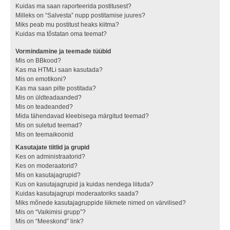
Kuidas ma saan raporteerida postitusest?
Milleks on “Salvesta” nupp postitamise juures?
Miks peab mu postitust heaks kiitma?
Kuidas ma tõstatan oma teemat?
Vormindamine ja teemade tüübid
Mis on BBkood?
Kas ma HTMLi saan kasutada?
Mis on emotikoni?
Kas ma saan pilte postitada?
Mis on üldteadaanded?
Mis on teadeanded?
Mida tähendavad kleebisega märgitud teemad?
Mis on suletud teemad?
Mis on teemaikoonid
Kasutajate tiitlid ja grupid
Kes on administraatorid?
Kes on moderaatorid?
Mis on kasutajagrupid?
Kus on kasutajagrupid ja kuidas nendega liituda?
Kuidas kasutajagrupi moderaatoriks saada?
Miks mõnede kasutajagruppide liikmete nimed on värvilised?
Mis on “Vaikimisi grupp”?
Mis on “Meeskond” link?