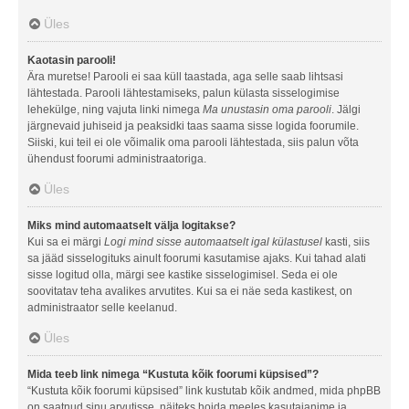
Üles
Kaotasin parooli!
Ära muretse! Parooli ei saa küll taastada, aga selle saab lihtsasi
lähtestada. Parooli lähtestamiseks, palun külasta sisselogimise
lehekülge, ning vajuta linki nimega
Ma unustasin oma parooli
. Jälgi
järgnevaid juhiseid ja peaksidki taas saama sisse logida foorumile.
Siiski, kui teil ei ole võimalik oma parooli lähtestada, siis palun võta
ühendust foorumi administraatoriga.
Üles
Miks mind automaatselt välja logitakse?
Kui sa ei märgi
Logi mind sisse automaatselt igal külastusel
kasti, siis
sa jääd sisselogituks ainult foorumi kasutamise ajaks. Kui tahad alati
sisse logitud olla, märgi see kastike sisselogimisel. Seda ei ole
soovitatav teha avalikes arvutites. Kui sa ei näe seda kastikest, on
administraator selle keelanud.
Üles
Mida teeb link nimega “Kustuta kõik foorumi küpsised”?
“Kustuta kõik foorumi küpsised” link kustutab kõik andmed, mida phpBB
on saatnud sinu arvutisse, näiteks hoida meeles kasutajanime ja