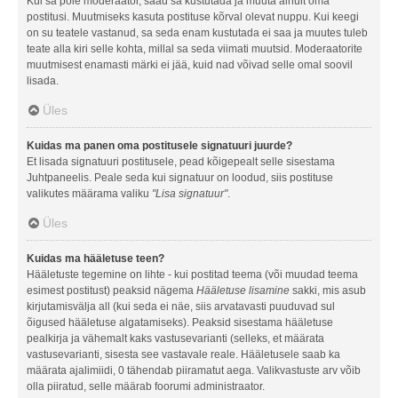
Kui sa pole moderaator, saad sa kustutada ja muuta ainult oma
postitusi. Muutmiseks kasuta postituse kõrval olevat nuppu. Kui keegi
on su teatele vastanud, sa seda enam kustutada ei saa ja muutes tuleb
teate alla kiri selle kohta, millal sa seda viimati muutsid. Moderaatorite
muutmisest enamasti märki ei jää, kuid nad võivad selle omal soovil
lisada.
Üles
Kuidas ma panen oma postitusele signatuuri juurde?
Et lisada signatuuri postitusele, pead kõigepealt selle sisestama
Juhtpaneelis. Peale seda kui signatuur on loodud, siis postituse
valikutes määrama valiku
"Lisa signatuur"
.
Üles
Kuidas ma hääletuse teen?
Hääletuste tegemine on lihte - kui postitad teema (või muudad teema
esimest postitust) peaksid nägema
Hääletuse lisamine
sakki, mis asub
kirjutamisvälja all (kui seda ei näe, siis arvatavasti puuduvad sul
õigused hääletuse algatamiseks). Peaksid sisestama hääletuse
pealkirja ja vähemalt kaks vastusevarianti (selleks, et määrata
vastusevarianti, sisesta see vastavale reale. Hääletusele saab ka
määrata ajalimiidi, 0 tähendab piiramatut aega. Valikvastuste arv võib
olla piiratud, selle määrab foorumi administraator.