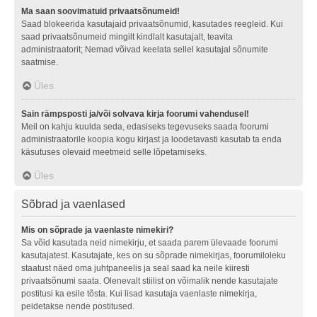
Ma saan soovimatuid privaatsõnumeid!
Saad blokeerida kasutajaid privaatsõnumid, kasutades reegleid. Kui
saad privaatsõnumeid mingilt kindlalt kasutajalt, teavita
administraatorit; Nemad võivad keelata sellel kasutajal sõnumite
saatmise.
Üles
Sain rämpsposti ja/või solvava kirja foorumi vahendusel!
Meil on kahju kuulda seda, edasiseks tegevuseks saada foorumi
administraatorile koopia kogu kirjast ja loodetavasti kasutab ta enda
käsutuses olevaid meetmeid selle lõpetamiseks.
Üles
Sõbrad ja vaenlased
Mis on sõprade ja vaenlaste nimekiri?
Sa võid kasutada neid nimekirju, et saada parem ülevaade foorumi
kasutajatest. Kasutajate, kes on su sõprade nimekirjas, foorumiloleku
staatust näed oma juhtpaneelis ja seal saad ka neile kiiresti
privaatsõnumi saata. Olenevalt stiilist on võimalik nende kasutajate
postitusi ka esile tõsta. Kui lisad kasutaja vaenlaste nimekirja,
peidetakse nende postitused.