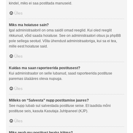
kindel, miks ei saa postitada manuseid.
Üles
Miks ma hoiatuse sain?
Igal administraatoril on oma saidil omad reeglid. Kui oled reeglit
rikkunud, võid saada hoiatuse. See on administraatori otsus ja phpBB
pole sellega seotud. Võta ühendust administraatoriga, kui sa ei tea,
mille eest hoiatuse said.
Üles
Kuidas ma saan raporteerida postitusest?
Kui administraator on selle lubanud, saad raporteerida postituse
paremas ülaääres oleva nupuga.
Üles
Milleks on “Salvesta” nupp postitamise juures?
See nupp lubab sul salvestada postituse seise. Et laadida mõni
postituse seis, kasuta Kasutaja Juhtpaneel (KJP).
Üles
Miks peab mu postitust heaks kiitma?