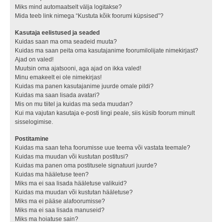
Miks mind automaatselt välja logitakse?
Mida teeb link nimega “Kustuta kõik foorumi küpsised”?
Kasutaja eelistused ja seaded
Kuidas saan ma oma seadeid muuta?
Kuidas ma saan peita oma kasutajanime foorumilolijate nimekirjast?
Ajad on valed!
Muutsin oma ajatsooni, aga ajad on ikka valed!
Minu emakeelt ei ole nimekirjas!
Kuidas ma panen kasutajanime juurde omale pildi?
Kuidas ma saan lisada avatari?
Mis on mu tiitel ja kuidas ma seda muudan?
Kui ma vajutan kasutaja e-posti lingi peale, siis küsib foorum minult
sisselogimise.
Postitamine
Kuidas ma saan teha foorumisse uue teema või vastata teemale?
Kuidas ma muudan või kustutan postitusi?
Kuidas ma panen oma postitusele signatuuri juurde?
Kuidas ma hääletuse teen?
Miks ma ei saa lisada hääletuse valikuid?
Kuidas ma muudan või kustutan hääletuse?
Miks ma ei pääse alafoorumisse?
Miks ma ei saa lisada manuseid?
Miks ma hoiatuse sain?