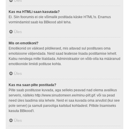
Üles
Kas ma HTMLi saan kasutada?
Ei. Siin foorumis ei ole võimalik postitada käske HTML'is. Enamus
vormindamist saab ka BBkood abil teha.
Üles
Mis on emotikoni?
Emotikonid on väiksed pildikesed, mis aitavad sul postituses oma
emotsioone väljendada. Neid saad teatesse lisada postitamise lehelt.
Katsu nendega mitte liialdada. Administraator on võib-olla ka määranud
emotikonide limiidi potituse kohta.
Üles
Kas ma saan pilte postitada?
Pilte saab postitusse kuvada, aga selleks peavad nad olema avalikus
serveris, näiteks http://www.sinudomeen.ee/minu-pilt.gif. või sa pead
need üles laadima siia lehele. Neid ei saa kuvada oma arvutist (kui see
pole server) ja samuti parooliga kaitstud kohtadest. Piltide lisamiseks
kasuta BBkood'i.
Üles