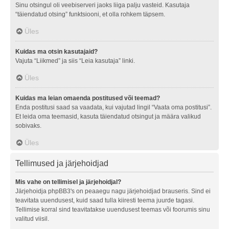
Sinu otsingul oli veebiserveri jaoks liiga palju vasteid. Kasutaja
“täiendatud otsing” funktsiooni, et olla rohkem täpsem.
Üles
Kuidas ma otsin kasutajaid?
Vajuta “Liikmed” ja siis “Leia kasutaja” linki.
Üles
Kuidas ma leian omaenda postitused või teemad?
Enda postitusi saad sa vaadata, kui vajutad lingil “Vaata oma postitusi”.
Et leida oma teemasid, kasuta täiendatud otsingut ja määra valikud
sobivaks.
Üles
Tellimused ja järjehoidjad
Mis vahe on tellimisel ja järjehoidjal?
Järjehoidja phpBB3's on peaaegu nagu järjehoidjad brauseris. Sind ei
teavitata uuendusest, kuid saad tulla kiiresti teema juurde tagasi.
Tellimise korral sind teavitatakse uuendusest teemas või foorumis sinu
valitud viisil.