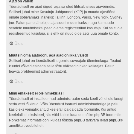
Ajad on valed!
Tõenäoliselt on ajad õiged, aga sa oled lihtsalt teises ajavööndis.
Sellisel juhul mine Kasutaja Juhtpaneel (KJP) ja muuda ajavöönd
omale sobivamaks, näiteks: Tallinn, London, Pariis, New York, Sydney
jne. Palun pane tähele, et ajatsooni muutmiseks, nagu ka muude
seadete muutmiseks, pead olema registreeritud kasutaja. Kui sa ei ole
registreeritud kasutaja, siis ehk on nüüd õige aeg luua omale konto.
Üles
Muutsin oma ajatsooni, aga ajad on ikka valed!
Sellisel juhul on tõenäoliselt tegemist suveajale üleminekuga. Teatud
kuudel võivad esineda selle tõttu väiksed nihked kellaajas. Palun
teavita probleemist administraatorit.
Üles
Minu emakeelt ei ole nimekirjas!
Tõenäoliselt ei installeerinud administraator seda keelt või ei ole keegi
seda veel tõlkinud. Võta ühendust foorumi administraatoriga ja palu,
kas oleks võimalik antud keelefail paigaldada foorumile. Kui antud
keelefaili ei eksisteeri, siis võid ka ise luua uue tõlke phpBB foorumile.
Rohkemat informatsiooni kuidas tõlkida phpBB tarkvara leiad
phpBB
®
ametlikult veebilehelt.