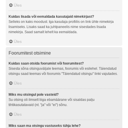
Üles
Kuidas lisada või eemaldada kasutajaid nimekirjast?
Selleks on kaks moodust. Iga kasutaja profiilis on link ühte nimekirja
lisamiseks. Lisaks saad ka juhtpaneelis nime sisestades lisada
nimekirja. Saad samalt lehelt ka eemaldada.
Üles
Foorumitest otsimine
Kuidas saan otsida foorumist või foorumitest?
Sisesta sõna otsinguväljale teemas, foorumis või esilehel. Täiendatud
otsingu saad teemas või foorumis "Täiendatud otsingu" linki vajutades.
Üles
Miks mu otsingul pole vasteid?
Su otsing oli ilmselt liiga ebamäärane või sisaldas palju
tihtikasutatavaid (nt. "ja" või "ei") sõnu.
Üles
Miks saan ma otsingu vastuseks tühja lehe?