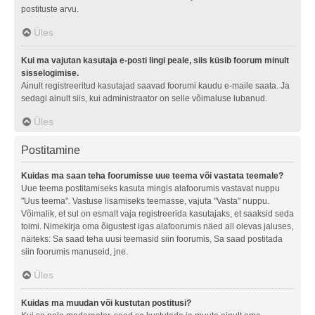
postituste arvu.
Üles
Kui ma vajutan kasutaja e-posti lingi peale, siis küsib foorum minult
sisselogimise.
Ainult registreeritud kasutajad saavad foorumi kaudu e-maile saata. Ja
sedagi ainult siis, kui administraator on selle võimaluse lubanud.
Üles
Postitamine
Kuidas ma saan teha foorumisse uue teema või vastata teemale?
Uue teema postitamiseks kasuta mingis alafoorumis vastavat nuppu
"Uus teema". Vastuse lisamiseks teemasse, vajuta "Vasta" nuppu.
Võimalik, et sul on esmalt vaja registreerida kasutajaks, et saaksid seda
toimi. Nimekirja oma õigustest igas alafoorumis näed all olevas jaluses,
näiteks: Sa saad teha uusi teemasid siin foorumis, Sa saad postitada
siin foorumis manuseid, jne.
Üles
Kuidas ma muudan või kustutan postitusi?