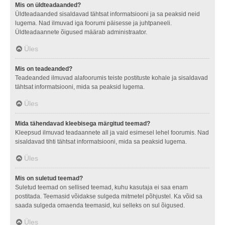
Mis on üldteadaanded?
Üldteadaanded sisaldavad tähtsat informatsiooni ja sa peaksid neid
lugema. Nad ilmuvad iga foorumi päisesse ja juhtpaneeli.
Üldteadaannete õigused määrab administraator.
Üles
Mis on teadeanded?
Teadeanded ilmuvad alafoorumis teiste postituste kohale ja sisaldavad
tähtsat informatsiooni, mida sa peaksid lugema.
Üles
Mida tähendavad kleebisega märgitud teemad?
Kleepsud ilmuvad teadaannete all ja vaid esimesel lehel foorumis. Nad
sisaldavad tihti tähtsat informatsiooni, mida sa peaksid lugema.
Üles
Mis on suletud teemad?
Suletud teemad on sellised teemad, kuhu kasutaja ei saa enam
postitada. Teemasid võidakse sulgeda mitmetel põhjustel. Ka võid sa
saada sulgeda omaenda teemasid, kui selleks on sul õigused.
Üles