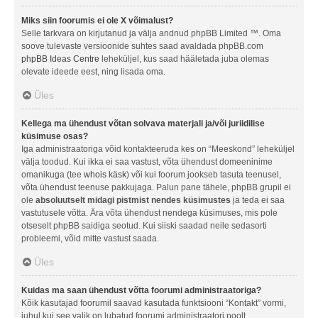
Miks siin foorumis ei ole X võimalust?
Selle tarkvara on kirjutanud ja välja andnud phpBB Limited ™. Oma
soove tulevaste versioonide suhtes saad avaldada phpBB.com
phpBB Ideas Centre
leheküljel, kus saad hääletada juba olemas
olevate ideede eest, ning lisada oma.
Üles
Kellega ma ühendust võtan solvava materjali ja/või juriidilise
küsimuse osas?
Iga administraatoriga võid kontakteeruda kes on “Meeskond” leheküljel
välja toodud. Kui ikka ei saa vastust, võta ühendust domeeninime
omanikuga (tee
whois käsk
) või kui foorum jookseb tasuta teenusel,
võta ühendust teenuse pakkujaga. Palun pane tähele, phpBB grupil ei
ole
absoluutselt midagi pistmist nendes küsimustes
ja teda ei saa
vastutusele võtta. Ära võta ühendust nendega küsimuses, mis pole
otseselt phpBB saidiga seotud. Kui siiski saadad neile sedasorti
probleemi, võid mitte vastust saada.
Üles
Kuidas ma saan ühendust võtta foorumi administraatoriga?
Kõik kasutajad foorumil saavad kasutada funktsiooni “Kontakt” vormi,
juhul kui see valik on lubatud foorumi administraatori poolt.