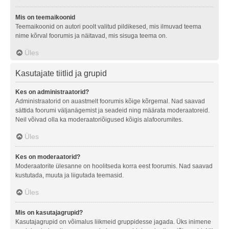
Mis on teemaikoonid
Teemaikoonid on autori poolt valitud pildikesed, mis ilmuvad teema
nime kõrval foorumis ja näitavad, mis sisuga teema on.
Üles
Kasutajate tiitlid ja grupid
Kes on administraatorid?
Administraatorid on auastmelt foorumis kõige kõrgemal. Nad saavad
sättida foorumi väljanägemist ja seadeid ning määrata moderaatoreid.
Neil võivad olla ka moderaatoriõigused kõigis alafoorumites.
Üles
Kes on moderaatorid?
Moderaatorite ülesanne on hoolitseda korra eest foorumis. Nad saavad
kustutada, muuta ja liigutada teemasid.
Üles
Mis on kasutajagrupid?
Kasutajagrupid on võimalus liikmeid gruppidesse jagada. Üks inimene