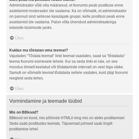
Administraator võib olla määranud, et foorumis peab postituse enne
avaldamist moderaator üle vaatama. Ka on võimalik, et administraator
on pannud sind sellesse kasutajate gruppi, kelle postitusi peab enne
avaldamist üle vaatama. Palun võta ühendust administraatoriga
edasiste küsimuste jaoks.
Üles
Kuidas ma tõstatan oma teemat?
Vajutades “Tõstata teemat” linki teemat vaadates, saad sa "tõstatada"
teema foorumi esimesele lehele. Kui sa seda linki ei näe, on see
moodus ilmselt keelatud või tõstatamiste intervall on veel liiga väike.
Samuti on võimalik teemat tõstatada sellele vastates, kuid jälgi foorumi
reegleid seda tehes.
Üles
Vormindamine ja teemade tüübid
Mis on BBkood?
BBkood on kood, mis põhineb HTMLil ning mis on abiks postitamisel.
Seda saab postitustes keelata. Täpsemad juhised saab lingilt
postitamise lehel.