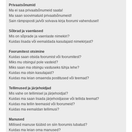
Privaatsõnumid
Ma ei saa privaatsõnumeid saata!
Ma saan soovimatuid privaatsõnumeid!
Sain rämpsposti ja/või solvava kirja foorumi vahendusel!
Sõbrad ja vaenlased
Mis on sõprade ja vaenlaste nimekiri?
Kuidas lisada või eemaldada kasutajaid nimekirjast?
Foorumitest otsimine
Kuidas saan otsida foorumist või foorumitest?
Miks mu otsingul pole vasteid?
Miks saan ma otsingu vastuseks tühja lehe?
Kuidas ma otsin kasutajaid?
Kuidas ma leian omaenda postitused või teemad?
Tellimused ja järjehoidjad
Mis vahe on tellimisel ja järjehoidjal?
Kuidas ma saan lisada järjehoidjasse või tellida teemat?
Kuidas ma tellin teemasid või foorumeid?
Kuidas ma eemaldan tellimusi?
Manused
Millised manuse tüübid on siin foorumis lubatud?
Kuidas ma leian oma manused?