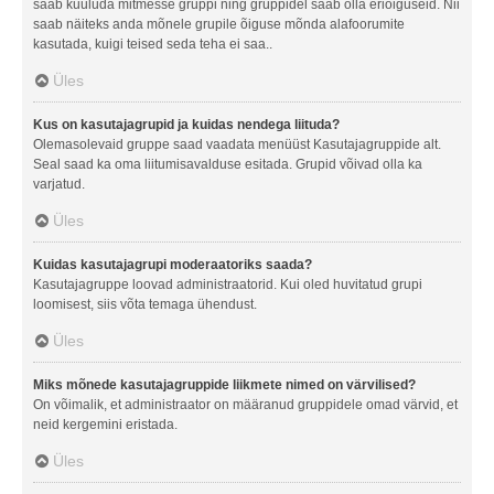
saab kuuluda mitmesse gruppi ning gruppidel saab olla eriõiguseid. Nii
saab näiteks anda mõnele grupile õiguse mõnda alafoorumite
kasutada, kuigi teised seda teha ei saa..
Üles
Kus on kasutajagrupid ja kuidas nendega liituda?
Olemasolevaid gruppe saad vaadata menüüst Kasutajagruppide alt.
Seal saad ka oma liitumisavalduse esitada. Grupid võivad olla ka
varjatud.
Üles
Kuidas kasutajagrupi moderaatoriks saada?
Kasutajagruppe loovad administraatorid. Kui oled huvitatud grupi
loomisest, siis võta temaga ühendust.
Üles
Miks mõnede kasutajagruppide liikmete nimed on värvilised?
On võimalik, et administraator on määranud gruppidele omad värvid, et
neid kergemini eristada.
Üles