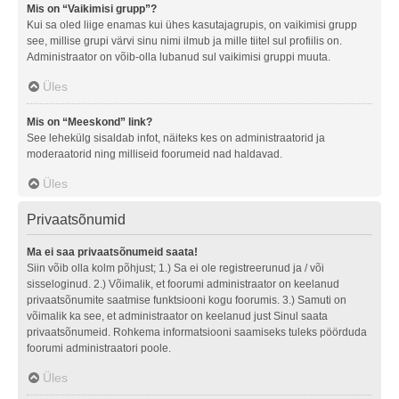
Mis on “Vaikimisi grupp”?
Kui sa oled liige enamas kui ühes kasutajagrupis, on vaikimisi grupp
see, millise grupi värvi sinu nimi ilmub ja mille tiitel sul profiilis on.
Administraator on võib-olla lubanud sul vaikimisi gruppi muuta.
Üles
Mis on “Meeskond” link?
See lehekülg sisaldab infot, näiteks kes on administraatorid ja
moderaatorid ning milliseid foorumeid nad haldavad.
Üles
Privaatsõnumid
Ma ei saa privaatsõnumeid saata!
Siin võib olla kolm põhjust; 1.) Sa ei ole registreerunud ja / või
sisseloginud. 2.) Võimalik, et foorumi administraator on keelanud
privaatsõnumite saatmise funktsiooni kogu foorumis. 3.) Samuti on
võimalik ka see, et administraator on keelanud just Sinul saata
privaatsõnumeid. Rohkema informatsiooni saamiseks tuleks pöörduda
foorumi administraatori poole.
Üles