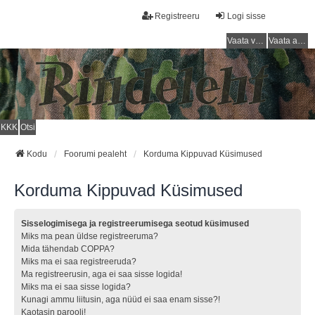
Registreeru
Logi sisse
Vaata vastamata teemasi
Vaata aktiivseid teemasid
KKK
Otsi
Kodu
Foorumi pealeht
Korduma Kippuvad Küsimused
Korduma Kippuvad Küsimused
Sisselogimisega ja registreerumisega seotud küsimused
Miks ma pean üldse registreeruma?
Mida tähendab COPPA?
Miks ma ei saa registreeruda?
Ma registreerusin, aga ei saa sisse logida!
Miks ma ei saa sisse logida?
Kunagi ammu liitusin, aga nüüd ei saa enam sisse?!
Kaotasin parooli!