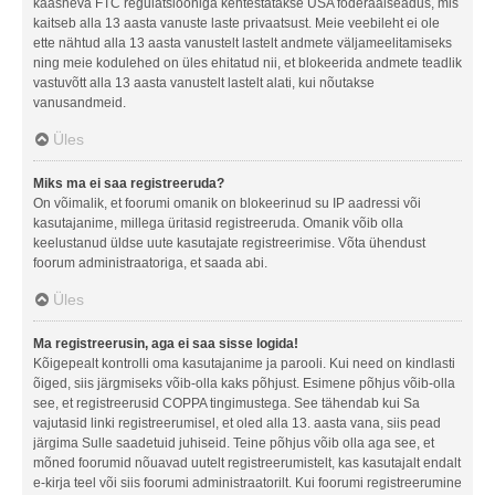
kaasneva FTC regulatsiooniga kehtestatakse USA föderaalseadus, mis
kaitseb alla 13 aasta vanuste laste privaatsust. Meie veebileht ei ole
ette nähtud alla 13 aasta vanustelt lastelt andmete väljameelitamiseks
ning meie kodulehed on üles ehitatud nii, et blokeerida andmete teadlik
vastuvõtt alla 13 aasta vanustelt lastelt alati, kui nõutakse
vanusandmeid.
Üles
Miks ma ei saa registreeruda?
On võimalik, et foorumi omanik on blokeerinud su IP aadressi või
kasutajanime, millega üritasid registreeruda. Omanik võib olla
keelustanud üldse uute kasutajate registreerimise. Võta ühendust
foorum administraatoriga, et saada abi.
Üles
Ma registreerusin, aga ei saa sisse logida!
Kõigepealt kontrolli oma kasutajanime ja parooli. Kui need on kindlasti
õiged, siis järgmiseks võib-olla kaks põhjust. Esimene põhjus võib-olla
see, et registreerusid COPPA tingimustega. See tähendab kui Sa
vajutasid linki registreerumisel, et oled alla 13. aasta vana, siis pead
järgima Sulle saadetuid juhiseid. Teine põhjus võib olla aga see, et
mõned foorumid nõuavad uutelt registreerumistelt, kas kasutajalt endalt
e-kirja teel või siis foorumi administraatorilt. Kui foorumi registreerumine