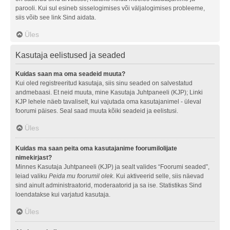
parooli. Kui sul esineb sisselogimises või väljalogimises probleeme,
siis võib see link Sind aidata.
Üles
Kasutaja eelistused ja seaded
Kuidas saan ma oma seadeid muuta?
Kui oled registreeritud kasutaja, siis sinu seaded on salvestatud
andmebaasi. Et neid muuta, mine Kasutaja Juhtpaneeli (KJP); Linki
KJP lehele näeb tavaliselt, kui vajutada oma kasutajanimel - üleval
foorumi päises. Seal saad muuta kõiki seadeid ja eelistusi.
Üles
Kuidas ma saan peita oma kasutajanime foorumilolijate
nimekirjast?
Minnes Kasutaja Juhtpaneeli (KJP) ja sealt valides “Foorumi seaded”,
leiad valiku
Peida mu foorumil olek
. Kui aktiveerid selle, siis näevad
sind ainult administraatorid, moderaatorid ja sa ise. Statistikas Sind
loendatakse kui varjatud kasutaja.
Üles