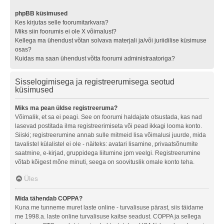
phpBB küsimused
Kes kirjutas selle foorumitarkvara?
Miks siin foorumis ei ole X võimalust?
Kellega ma ühendust võtan solvava materjali ja/või juriidilise küsimuse
osas?
Kuidas ma saan ühendust võtta foorumi administraatoriga?
Sisselogimisega ja registreerumisega seotud
küsimused
Miks ma pean üldse registreeruma?
Võimalik, et sa ei peagi. See on foorumi haldajate otsustada, kas nad
lasevad postitada ilma registreerimiseta või pead ikkagi looma konto.
Siiski; registreerumine annab sulle mitmeid lisa võimalusi juurde, mida
tavalistel külalistel ei ole - näiteks: avatari lisamine, privaatsõnumite
saatmine, e-kirjad, gruppidega liitumine jpm veelgi. Registreerumine
võtab kõigest mõne minuti, seega on soovituslik omale konto teha.
Üles
Mida tähendab COPPA?
Kuna me tunneme muret laste online - turvalisuse pärast, siis täidame
me 1998.a. laste online turvalisuse kaitse seadust. COPPA ja sellega