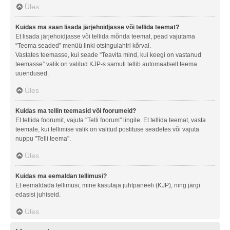
Üles
Kuidas ma saan lisada järjehoidjasse või tellida teemat?
Et lisada järjehoidjasse või tellida mõnda teemat, pead vajutama
“Teema seaded” menüü linki otsingulahtri kõrval.
Vastates teemasse, kui seade “Teavita mind, kui keegi on vastanud
teemasse” valik on valitud KJP-s samuti tellib automaatselt teema
uuendused.
Üles
Kuidas ma tellin teemasid või foorumeid?
Et tellida foorumit, vajuta "Telli foorum" lingile. Et tellida teemat, vasta
teemale, kui tellimise valik on valitud postituse seadetes või vajuta
nuppu "Telli teema".
Üles
Kuidas ma eemaldan tellimusi?
Et eemaldada tellimusi, mine kasutaja juhtpaneeli (KJP), ning järgi
edasisi juhiseid.
Üles