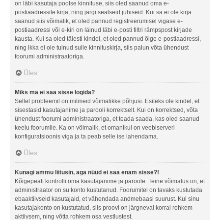
on läbi kasutaja poolse kinnituse, siis oled saanud oma e-
postiaadressile kirja, ning järgi sealseid juhiseid. Kui sa ei ole kirja
saanud siis võimalik, et oled pannud registreerumisel vigase e-
postiaadressi või e-kiri on läinud läbi e-posti filtri rämpspost kirjade
kausta. Kui sa oled täiesti kindel, et oled pannud õige e-postiaadressi,
ning ikka ei ole tulnud sulle kinnituskirja, siis palun võta ühendust
foorumi administraatoriga.
Üles
Miks ma ei saa sisse logida?
Sellel probleemil on mitmeid võimalikke põhjusi. Esiteks ole kindel, et
sisestasid kasutajanime ja parooli korrektselt. Kui on korrektsed, võta
ühendust foorumi administraatoriga, et teada saada, kas oled saanud
keelu foorumile. Ka on võimalik, et omanikul on veebiserveri
konfiguratsioonis viga ja ta peab selle ise lahendama.
Üles
Kunagi ammu liitusin, aga nüüd ei saa enam sisse?!
Kõigepealt kontrolli oma kasutajanime ja paroole. Teine võimalus on, et
administraator on su konto kustutanud. Foorumitel on tavaks kustutada
ebaaktiivseid kasutajaid, et vähendada andmebaasi suurust. Kui sinu
kasutajakonto on kustutatud, siis proovi on järgneval korral rohkem
aktiivsem, ning võtta rohkem osa vestlustest.