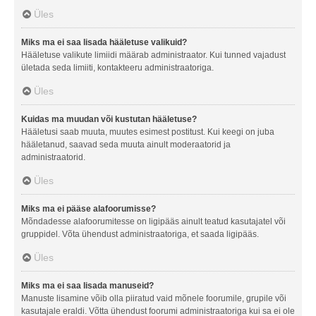
Üles
Miks ma ei saa lisada hääletuse valikuid?
Hääletuse valikute limiidi määrab administraator. Kui tunned vajadust
ületada seda limiiti, kontakteeru administraatoriga.
Üles
Kuidas ma muudan või kustutan hääletuse?
Hääletusi saab muuta, muutes esimest postitust. Kui keegi on juba
hääletanud, saavad seda muuta ainult moderaatorid ja
administraatorid.
Üles
Miks ma ei pääse alafoorumisse?
Mõndadesse alafoorumitesse on ligipääs ainult teatud kasutajatel või
gruppidel. Võta ühendust administraatoriga, et saada ligipääs.
Üles
Miks ma ei saa lisada manuseid?
Manuste lisamine võib olla piiratud vaid mõnele foorumile, grupile või
kasutajale eraldi. Võtta ühendust foorumi administraatoriga kui sa ei ole