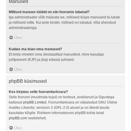
Manused
Millised manuse tüübid on siin foorumis lubatud?
Iga administraator võib määrata ise, milliseid tüüpe manuseid ta lubab
ja milliseid mitte. Kui pole kindel, millised on lubatud, võta ühendust
administraatoriga.
Üles
Kuidas ma leian oma manused?
Et leida nimekiri oma üleslaaditud manustest, mine kasutaja
juhtpaneeli (KJP) ja järgi edasisi juhiseid.
Üles
phpBB küsimused
Kes kirjutas selle foorumitarkvara?
Selle foorumi (muutmata kujul) on tootnud, avaldanud ja õigustega
kaitsnud
phpBB Limited
. Foorumitarkvara on väljalastud GNU Üldise
Avaliku Litsentsi, versioon 2 (GPL-2.0) alusel ja on täiesti tasuta
kasutatav kõigile. Rohkem informatsiooni phpBB kohta leiad
phpBB.com
veebilehelt.
Üles