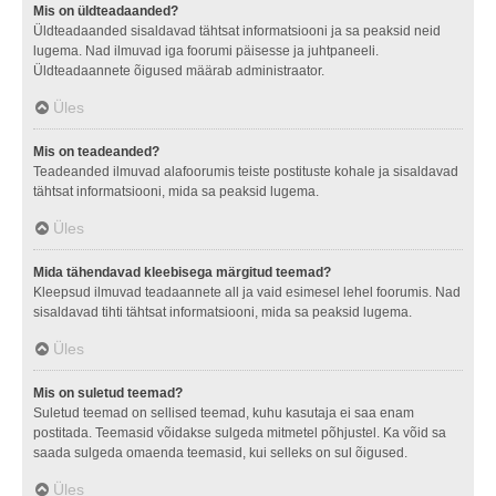
Mis on üldteadaanded?
Üldteadaanded sisaldavad tähtsat informatsiooni ja sa peaksid neid
lugema. Nad ilmuvad iga foorumi päisesse ja juhtpaneeli.
Üldteadaannete õigused määrab administraator.
Üles
Mis on teadeanded?
Teadeanded ilmuvad alafoorumis teiste postituste kohale ja sisaldavad
tähtsat informatsiooni, mida sa peaksid lugema.
Üles
Mida tähendavad kleebisega märgitud teemad?
Kleepsud ilmuvad teadaannete all ja vaid esimesel lehel foorumis. Nad
sisaldavad tihti tähtsat informatsiooni, mida sa peaksid lugema.
Üles
Mis on suletud teemad?
Suletud teemad on sellised teemad, kuhu kasutaja ei saa enam
postitada. Teemasid võidakse sulgeda mitmetel põhjustel. Ka võid sa
saada sulgeda omaenda teemasid, kui selleks on sul õigused.
Üles