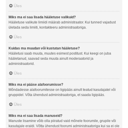
Üles
Miks ma ei saa lisada hääletuse valikuid?
Hääletuse valikute limiidi määrab administraator. Kui tunned vajadust
ületada seda limiiti, kontakteeru administraatoriga.
Üles
Kuidas ma muudan või kustutan hääletuse?
Hääletusi saab muuta, muutes esimest postitust. Kui keegi on juba
hääletanud, saavad seda muuta ainult moderaatorid ja
administraatorid.
Üles
Miks ma ei pääse alafoorumisse?
Mõndadesse alafoorumitesse on ligipääs ainult teatud kasutajatel või
gruppidel. Võta ühendust administraatoriga, et saada ligipääs.
Üles
Miks ma ei saa lisada manuseid?
Manuste lisamine võib olla piiratud vaid mõnele foorumile, grupile või
kasutajale eraldi. Võtta ühendust foorumi administraatoriga kui sa ei ole