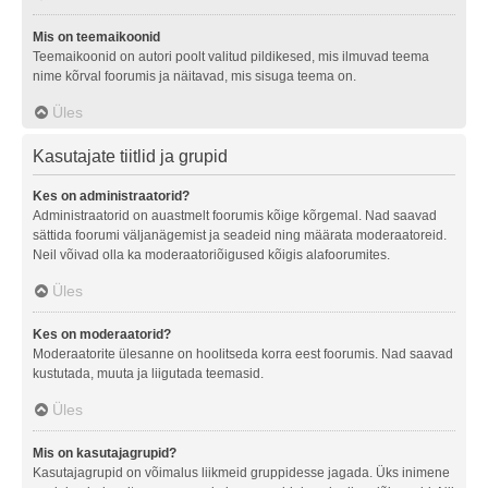
Mis on teemaikoonid
Teemaikoonid on autori poolt valitud pildikesed, mis ilmuvad teema
nime kõrval foorumis ja näitavad, mis sisuga teema on.
Üles
Kasutajate tiitlid ja grupid
Kes on administraatorid?
Administraatorid on auastmelt foorumis kõige kõrgemal. Nad saavad
sättida foorumi väljanägemist ja seadeid ning määrata moderaatoreid.
Neil võivad olla ka moderaatoriõigused kõigis alafoorumites.
Üles
Kes on moderaatorid?
Moderaatorite ülesanne on hoolitseda korra eest foorumis. Nad saavad
kustutada, muuta ja liigutada teemasid.
Üles
Mis on kasutajagrupid?
Kasutajagrupid on võimalus liikmeid gruppidesse jagada. Üks inimene