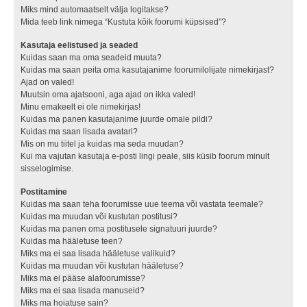
Miks mind automaatselt välja logitakse?
Mida teeb link nimega “Kustuta kõik foorumi küpsised”?
Kasutaja eelistused ja seaded
Kuidas saan ma oma seadeid muuta?
Kuidas ma saan peita oma kasutajanime foorumilolijate nimekirjast?
Ajad on valed!
Muutsin oma ajatsooni, aga ajad on ikka valed!
Minu emakeelt ei ole nimekirjas!
Kuidas ma panen kasutajanime juurde omale pildi?
Kuidas ma saan lisada avatari?
Mis on mu tiitel ja kuidas ma seda muudan?
Kui ma vajutan kasutaja e-posti lingi peale, siis küsib foorum minult
sisselogimise.
Postitamine
Kuidas ma saan teha foorumisse uue teema või vastata teemale?
Kuidas ma muudan või kustutan postitusi?
Kuidas ma panen oma postitusele signatuuri juurde?
Kuidas ma hääletuse teen?
Miks ma ei saa lisada hääletuse valikuid?
Kuidas ma muudan või kustutan hääletuse?
Miks ma ei pääse alafoorumisse?
Miks ma ei saa lisada manuseid?
Miks ma hoiatuse sain?