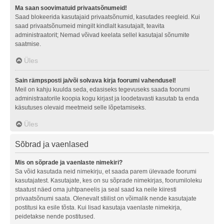
Ma saan soovimatuid privaatsõnumeid!
Saad blokeerida kasutajaid privaatsõnumid, kasutades reegleid. Kui
saad privaatsõnumeid mingilt kindlalt kasutajalt, teavita
administraatorit; Nemad võivad keelata sellel kasutajal sõnumite
saatmise.
Üles
Sain rämpsposti ja/või solvava kirja foorumi vahendusel!
Meil on kahju kuulda seda, edasiseks tegevuseks saada foorumi
administraatorile koopia kogu kirjast ja loodetavasti kasutab ta enda
käsutuses olevaid meetmeid selle lõpetamiseks.
Üles
Sõbrad ja vaenlased
Mis on sõprade ja vaenlaste nimekiri?
Sa võid kasutada neid nimekirju, et saada parem ülevaade foorumi
kasutajatest. Kasutajate, kes on su sõprade nimekirjas, foorumiloleku
staatust näed oma juhtpaneelis ja seal saad ka neile kiiresti
privaatsõnumi saata. Olenevalt stiilist on võimalik nende kasutajate
postitusi ka esile tõsta. Kui lisad kasutaja vaenlaste nimekirja,
peidetakse nende postitused.