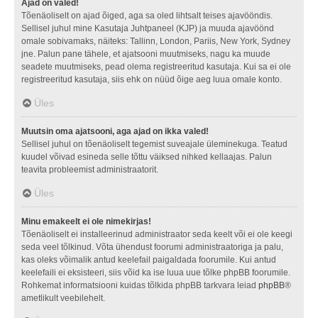
Ajad on valed!
Tõenäoliselt on ajad õiged, aga sa oled lihtsalt teises ajavööndis.
Sellisel juhul mine Kasutaja Juhtpaneel (KJP) ja muuda ajavöönd
omale sobivamaks, näiteks: Tallinn, London, Pariis, New York, Sydney
jne. Palun pane tähele, et ajatsooni muutmiseks, nagu ka muude
seadete muutmiseks, pead olema registreeritud kasutaja. Kui sa ei ole
registreeritud kasutaja, siis ehk on nüüd õige aeg luua omale konto.
Üles
Muutsin oma ajatsooni, aga ajad on ikka valed!
Sellisel juhul on tõenäoliselt tegemist suveajale üleminekuga. Teatud
kuudel võivad esineda selle tõttu väiksed nihked kellaajas. Palun
teavita probleemist administraatorit.
Üles
Minu emakeelt ei ole nimekirjas!
Tõenäoliselt ei installeerinud administraator seda keelt või ei ole keegi
seda veel tõlkinud. Võta ühendust foorumi administraatoriga ja palu,
kas oleks võimalik antud keelefail paigaldada foorumile. Kui antud
keelefaili ei eksisteeri, siis võid ka ise luua uue tõlke phpBB foorumile.
Rohkemat informatsiooni kuidas tõlkida phpBB tarkvara leiad
phpBB
®
ametlikult veebilehelt.