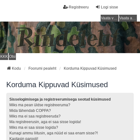
Registreeru
Logi sisse
Vaata vastamata teemasi
Vaata aktiivseid teemasid
KKK
Otsi
Kodu
Foorumi pealeht
Korduma Kippuvad Küsimused
Korduma Kippuvad Küsimused
Sisselogimisega ja registreerumisega seotud küsimused
Miks ma pean üldse registreeruma?
Mida tähendab COPPA?
Miks ma ei saa registreeruda?
Ma registreerusin, aga ei saa sisse logida!
Miks ma ei saa sisse logida?
Kunagi ammu liitusin, aga nüüd ei saa enam sisse?!
Kaotasin parooli!