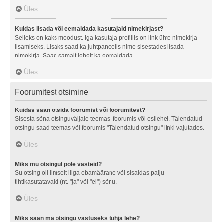
Üles
Kuidas lisada või eemaldada kasutajaid nimekirjast?
Selleks on kaks moodust. Iga kasutaja profiilis on link ühte nimekirja
lisamiseks. Lisaks saad ka juhtpaneelis nime sisestades lisada
nimekirja. Saad samalt lehelt ka eemaldada.
Üles
Foorumitest otsimine
Kuidas saan otsida foorumist või foorumitest?
Sisesta sõna otsinguväljale teemas, foorumis või esilehel. Täiendatud
otsingu saad teemas või foorumis "Täiendatud otsingu" linki vajutades.
Üles
Miks mu otsingul pole vasteid?
Su otsing oli ilmselt liiga ebamäärane või sisaldas palju
tihtikasutatavaid (nt. "ja" või "ei") sõnu.
Üles
Miks saan ma otsingu vastuseks tühja lehe?