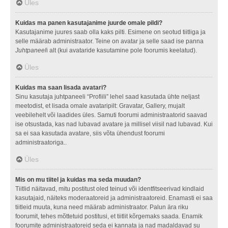
Üles
Kuidas ma panen kasutajanime juurde omale pildi?
Kasutajanime juures saab olla kaks pilti. Esimene on seotud tiitliga ja
selle määrab administraator. Teine on avatar ja selle saad ise panna
Juhtpaneel
i alt (kui avataride kasutamine pole foorumis keelatud).
Üles
Kuidas ma saan lisada avatari?
Sinu kasutaja juhtpaneeli “Profiili” lehel saad kasutada ühte neljast
meetodist, et lisada omale avataripilt: Gravatar, Gallery, mujalt
veebilehelt või laadides üles. Samuti foorumi administraatorid saavad
ise otsustada, kas nad lubavad avatare ja millisel viisil nad lubavad. Kui
sa ei saa kasutada avatare, siis võta ühendust foorumi
administraatoriga..
Üles
Mis on mu tiitel ja kuidas ma seda muudan?
Tiitlid näitavad, mitu postitust oled teinud või identfitseerivad kindlaid
kasutajaid, näiteks moderaatoreid ja administraatoreid. Enamasti ei saa
tiitleid muuta, kuna need määrab administraator. Palun ära riku
foorumit, tehes mõttetuid postitusi, et tiitlit kõrgemaks saada. Enamik
foorumite administraatoreid seda ei kannata ja nad madaldavad su