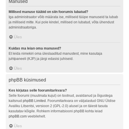
Manused
Millised manuse tüübid on siin foorumis lubatud?
Iga administraator võib määrata ise, milliseid tüüpe manuseid ta lubab
ja milliseid mitte. Kui pole kindel, millised on lubatud, võta ühendust
administraatoriga.
Üles
Kuidas ma leian oma manused?
Et leida nimekiri oma üleslaaditud manustest, mine kasutaja
juhtpaneeli (KJP) ja järgi edasisi juhiseid.
Üles
phpBB küsimused
Kes kirjutas selle foorumitarkvara?
Selle foorumi (muutmata kujul) on tootnud, avaldanud ja õigustega
kaitsnud
phpBB Limited
. Foorumitarkvara on väljalastud GNU Üldise
Avaliku Litsentsi, versioon 2 (GPL-2.0) alusel ja on täiesti tasuta
kasutatav kõigile. Rohkem informatsiooni phpBB kohta leiad
phpBB.com
veebilehelt.
Üles