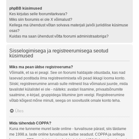
phpBB küsimused
Kes kirjutas selle foorumitarkvara?
Miks siin foorumis ei ole X võimalust?
Kellega ma ühendust võtan solvava materjali ja/või juriidilise küsimuse
osas?
Kuidas ma saan ühendust võtta foorumi administraatoriga?
Sisselogimisega ja registreerumisega seotud
küsimused
Miks ma pean üldse registreeruma?
Võimalik, et sa ei peagi. See on foorumi haldajate otsustada, kas nad
lasevad postitada ilma registreerimiseta või pead ikkagi looma konto.
Siiski; registreerumine annab sulle mitmeid lisa võimalusi juurde, mida
tavalistel külalistel ei ole - näiteks: avatari lisamine, privaatsõnumite
saatmine, e-kirjad, gruppidega liitumine jpm veelgi. Registreerumine
võtab kõigest mõne minuti, seega on soovituslik omale konto teha.
Üles
Mida tähendab COPPA?
Kuna me tunneme muret laste online - turvalisuse pärast, siis täidame
me 1998.a. laste online turvalisuse kaitse seadust. COPPA ja sellega