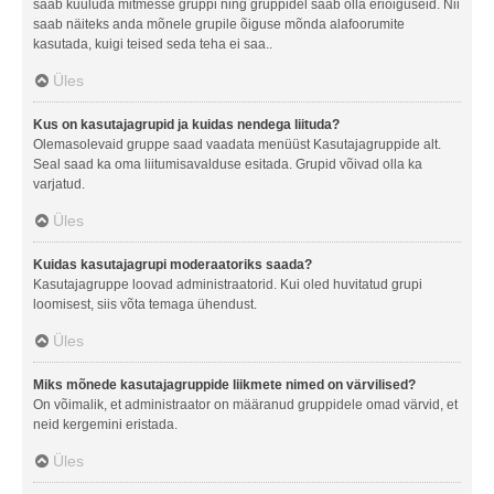
saab kuuluda mitmesse gruppi ning gruppidel saab olla eriõiguseid. Nii
saab näiteks anda mõnele grupile õiguse mõnda alafoorumite
kasutada, kuigi teised seda teha ei saa..
Üles
Kus on kasutajagrupid ja kuidas nendega liituda?
Olemasolevaid gruppe saad vaadata menüüst Kasutajagruppide alt.
Seal saad ka oma liitumisavalduse esitada. Grupid võivad olla ka
varjatud.
Üles
Kuidas kasutajagrupi moderaatoriks saada?
Kasutajagruppe loovad administraatorid. Kui oled huvitatud grupi
loomisest, siis võta temaga ühendust.
Üles
Miks mõnede kasutajagruppide liikmete nimed on värvilised?
On võimalik, et administraator on määranud gruppidele omad värvid, et
neid kergemini eristada.
Üles