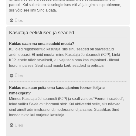
parooli. Kui sul esineb sisselogimises või väljalogimises probleeme,
siis võib see link Sind aidata.
Üles
Kasutaja eelistused ja seaded
Kuidas saan ma oma seadeid muuta?
Kui oled registreeritud kasutaja, siis sinu seaded on salvestatud
andmebaasi. Et neid muuta, mine Kasutaja Juhtpaneeli (KJP); Linki
KJP lehele näeb tavaliselt, kui vajutada oma kasutajanimel - üleval
foorumi päises. Seal saad muuta kõiki seadeid ja eelistusi.
Üles
Kuidas ma saan peita oma kasutajanime foorumilolijate
nimekirjast?
Minnes Kasutaja Juhtpaneeli (KJP) ja sealt valides “Foorumi seaded”,
leiad valiku
Peida mu foorumil olek
. Kui aktiveerid selle, siis näevad
sind ainult administraatorid, moderaatorid ja sa ise. Statistikas Sind
loendatakse kui varjatud kasutaja.
Üles