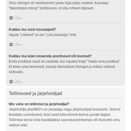
Sinu otsingul oli veebiserveri jaoks liiga palju vasteid. Kasutaja
“täiendatud otsing” funktsiooni, et olla rohkem täpsem.
Üles
Kuidas ma otsin kasutajaid?
Vajuta “Liikmed” ja siis “Leia kasutaja” linki.
Üles
Kuidas ma leian omaenda postitused või teemad?
Enda postitusi saad sa vaadata, kui vajutad lingil “Vaata oma postitusi”.
Et leida oma teemasid, kasuta täiendatud otsingut ja määra valikud
sobivaks.
Üles
Tellimused ja järjehoidjad
Mis vahe on tellimisel ja järjehoidjal?
Järjehoidja phpBB3's on peaaegu nagu järjehoidjad brauseris. Sind ei
teavitata uuendusest, kuid saad tulla kiiresti teema juurde tagasi.
Tellimise korral sind teavitatakse uuendusest teemas või foorumis sinu
valitud viisil.