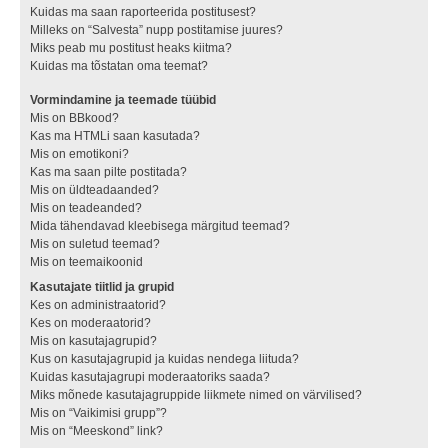
Kuidas ma saan raporteerida postitusest?
Milleks on “Salvesta” nupp postitamise juures?
Miks peab mu postitust heaks kiitma?
Kuidas ma tõstatan oma teemat?
Vormindamine ja teemade tüübid
Mis on BBkood?
Kas ma HTMLi saan kasutada?
Mis on emotikoni?
Kas ma saan pilte postitada?
Mis on üldteadaanded?
Mis on teadeanded?
Mida tähendavad kleebisega märgitud teemad?
Mis on suletud teemad?
Mis on teemaikoonid
Kasutajate tiitlid ja grupid
Kes on administraatorid?
Kes on moderaatorid?
Mis on kasutajagrupid?
Kus on kasutajagrupid ja kuidas nendega liituda?
Kuidas kasutajagrupi moderaatoriks saada?
Miks mõnede kasutajagruppide liikmete nimed on värvilised?
Mis on “Vaikimisi grupp”?
Mis on “Meeskond” link?