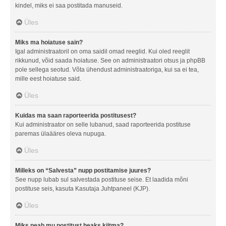
kindel, miks ei saa postitada manuseid.
Üles
Miks ma hoiatuse sain?
Igal administraatoril on oma saidil omad reeglid. Kui oled reeglit
rikkunud, võid saada hoiatuse. See on administraatori otsus ja phpBB
pole sellega seotud. Võta ühendust administraatoriga, kui sa ei tea,
mille eest hoiatuse said.
Üles
Kuidas ma saan raporteerida postitusest?
Kui administraator on selle lubanud, saad raporteerida postituse
paremas ülaääres oleva nupuga.
Üles
Milleks on “Salvesta” nupp postitamise juures?
See nupp lubab sul salvestada postituse seise. Et laadida mõni
postituse seis, kasuta Kasutaja Juhtpaneel (KJP).
Üles
Miks peab mu postitust heaks kiitma?