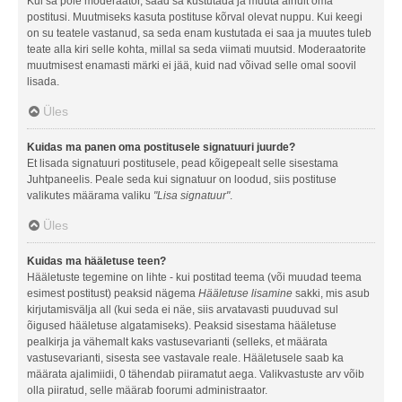
Kui sa pole moderaator, saad sa kustutada ja muuta ainult oma
postitusi. Muutmiseks kasuta postituse kõrval olevat nuppu. Kui keegi
on su teatele vastanud, sa seda enam kustutada ei saa ja muutes tuleb
teate alla kiri selle kohta, millal sa seda viimati muutsid. Moderaatorite
muutmisest enamasti märki ei jää, kuid nad võivad selle omal soovil
lisada.
Üles
Kuidas ma panen oma postitusele signatuuri juurde?
Et lisada signatuuri postitusele, pead kõigepealt selle sisestama
Juhtpaneelis. Peale seda kui signatuur on loodud, siis postituse
valikutes määrama valiku
"Lisa signatuur"
.
Üles
Kuidas ma hääletuse teen?
Hääletuste tegemine on lihte - kui postitad teema (või muudad teema
esimest postitust) peaksid nägema
Hääletuse lisamine
sakki, mis asub
kirjutamisvälja all (kui seda ei näe, siis arvatavasti puuduvad sul
õigused hääletuse algatamiseks). Peaksid sisestama hääletuse
pealkirja ja vähemalt kaks vastusevarianti (selleks, et määrata
vastusevarianti, sisesta see vastavale reale. Hääletusele saab ka
määrata ajalimiidi, 0 tähendab piiramatut aega. Valikvastuste arv võib
olla piiratud, selle määrab foorumi administraator.