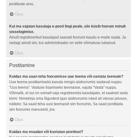
postituste arvu.
Üles
Kui ma vajutan kasutaja e-posti lingi peale, siis küsib foorum minult
sisselogimise.
Ainult registreeritud kasutajad saavad foorumi kaudu e-maile saata. Ja
sedagi ainult siis, kui administraator on selle võimaluse lubanud.
Üles
Postitamine
Kuidas ma saan teha foorumisse uue teema või vastata teemale?
Uue teema postitamiseks kasuta mingis alafoorumis vastavat nuppu
"Uus teema". Vastuse lisamiseks teemasse, vajuta "Vasta" nuppu.
Võimalik, et sul on esmalt vaja registreerida kasutajaks, et saaksid seda
toimi. Nimekirja oma õigustest igas alafoorumis näed all olevas jaluses,
näiteks: Sa saad teha uusi teemasid siin foorumis, Sa saad postitada
siin foorumis manuseid, jne.
Üles
Kuidas ma muudan või kustutan postitusi?