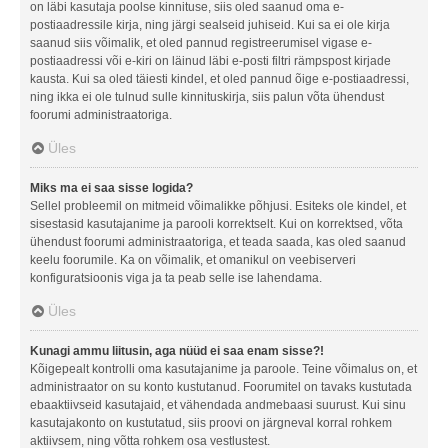
on läbi kasutaja poolse kinnituse, siis oled saanud oma e-
postiaadressile kirja, ning järgi sealseid juhiseid. Kui sa ei ole kirja
saanud siis võimalik, et oled pannud registreerumisel vigase e-
postiaadressi või e-kiri on läinud läbi e-posti filtri rämpspost kirjade
kausta. Kui sa oled täiesti kindel, et oled pannud õige e-postiaadressi,
ning ikka ei ole tulnud sulle kinnituskirja, siis palun võta ühendust
foorumi administraatoriga.
Üles
Miks ma ei saa sisse logida?
Sellel probleemil on mitmeid võimalikke põhjusi. Esiteks ole kindel, et
sisestasid kasutajanime ja parooli korrektselt. Kui on korrektsed, võta
ühendust foorumi administraatoriga, et teada saada, kas oled saanud
keelu foorumile. Ka on võimalik, et omanikul on veebiserveri
konfiguratsioonis viga ja ta peab selle ise lahendama.
Üles
Kunagi ammu liitusin, aga nüüd ei saa enam sisse?!
Kõigepealt kontrolli oma kasutajanime ja paroole. Teine võimalus on, et
administraator on su konto kustutanud. Foorumitel on tavaks kustutada
ebaaktiivseid kasutajaid, et vähendada andmebaasi suurust. Kui sinu
kasutajakonto on kustutatud, siis proovi on järgneval korral rohkem
aktiivsem, ning võtta rohkem osa vestlustest.