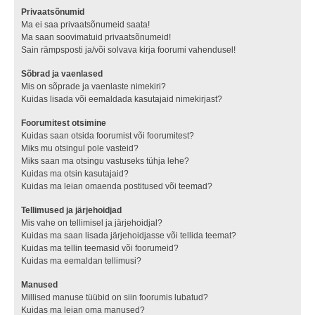
Privaatsõnumid
Ma ei saa privaatsõnumeid saata!
Ma saan soovimatuid privaatsõnumeid!
Sain rämpsposti ja/või solvava kirja foorumi vahendusel!
Sõbrad ja vaenlased
Mis on sõprade ja vaenlaste nimekiri?
Kuidas lisada või eemaldada kasutajaid nimekirjast?
Foorumitest otsimine
Kuidas saan otsida foorumist või foorumitest?
Miks mu otsingul pole vasteid?
Miks saan ma otsingu vastuseks tühja lehe?
Kuidas ma otsin kasutajaid?
Kuidas ma leian omaenda postitused või teemad?
Tellimused ja järjehoidjad
Mis vahe on tellimisel ja järjehoidjal?
Kuidas ma saan lisada järjehoidjasse või tellida teemat?
Kuidas ma tellin teemasid või foorumeid?
Kuidas ma eemaldan tellimusi?
Manused
Millised manuse tüübid on siin foorumis lubatud?
Kuidas ma leian oma manused?