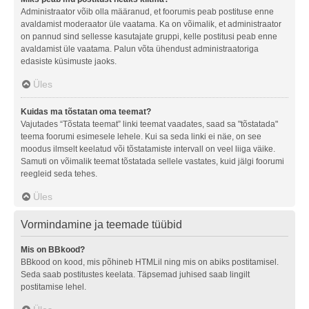
Administraator võib olla määranud, et foorumis peab postituse enne
avaldamist moderaator üle vaatama. Ka on võimalik, et administraator
on pannud sind sellesse kasutajate gruppi, kelle postitusi peab enne
avaldamist üle vaatama. Palun võta ühendust administraatoriga
edasiste küsimuste jaoks.
Üles
Kuidas ma tõstatan oma teemat?
Vajutades “Tõstata teemat” linki teemat vaadates, saad sa "tõstatada"
teema foorumi esimesele lehele. Kui sa seda linki ei näe, on see
moodus ilmselt keelatud või tõstatamiste intervall on veel liiga väike.
Samuti on võimalik teemat tõstatada sellele vastates, kuid jälgi foorumi
reegleid seda tehes.
Üles
Vormindamine ja teemade tüübid
Mis on BBkood?
BBkood on kood, mis põhineb HTMLil ning mis on abiks postitamisel.
Seda saab postitustes keelata. Täpsemad juhised saab lingilt
postitamise lehel.