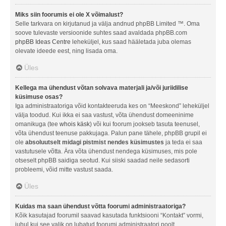
Miks siin foorumis ei ole X võimalust?
Selle tarkvara on kirjutanud ja välja andnud phpBB Limited ™. Oma
soove tulevaste versioonide suhtes saad avaldada phpBB.com
phpBB Ideas Centre
leheküljel, kus saad hääletada juba olemas
olevate ideede eest, ning lisada oma.
Üles
Kellega ma ühendust võtan solvava materjali ja/või juriidilise
küsimuse osas?
Iga administraatoriga võid kontakteeruda kes on “Meeskond” leheküljel
välja toodud. Kui ikka ei saa vastust, võta ühendust domeeninime
omanikuga (tee
whois käsk
) või kui foorum jookseb tasuta teenusel,
võta ühendust teenuse pakkujaga. Palun pane tähele, phpBB grupil ei
ole
absoluutselt midagi pistmist nendes küsimustes
ja teda ei saa
vastutusele võtta. Ära võta ühendust nendega küsimuses, mis pole
otseselt phpBB saidiga seotud. Kui siiski saadad neile sedasorti
probleemi, võid mitte vastust saada.
Üles
Kuidas ma saan ühendust võtta foorumi administraatoriga?
Kõik kasutajad foorumil saavad kasutada funktsiooni “Kontakt” vormi,
juhul kui see valik on lubatud foorumi administraatori poolt.