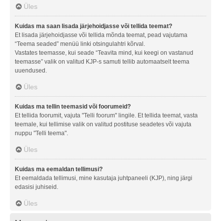
Üles
Kuidas ma saan lisada järjehoidjasse või tellida teemat?
Et lisada järjehoidjasse või tellida mõnda teemat, pead vajutama
“Teema seaded” menüü linki otsingulahtri kõrval.
Vastates teemasse, kui seade “Teavita mind, kui keegi on vastanud
teemasse” valik on valitud KJP-s samuti tellib automaatselt teema
uuendused.
Üles
Kuidas ma tellin teemasid või foorumeid?
Et tellida foorumit, vajuta "Telli foorum" lingile. Et tellida teemat, vasta
teemale, kui tellimise valik on valitud postituse seadetes või vajuta
nuppu "Telli teema".
Üles
Kuidas ma eemaldan tellimusi?
Et eemaldada tellimusi, mine kasutaja juhtpaneeli (KJP), ning järgi
edasisi juhiseid.
Üles