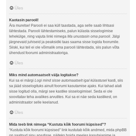
Üles
Kaotasin parooli!
Ära muretse! Parooli ei saa küll taastada, aga selle saab lihtsasi
lähtestada. Parooli lähtestamiseks, palun külasta sisselogimise
lehekülge, ning vajuta linki nimega
Ma unustasin oma parooli
. Jälgi
järgnevaid juhiseid ja peaksidki taas saama sisse logida foorumile.
Siiski, kui teil ei ole võimalik oma parooli lähtestada, siis palun võta
ühendust foorumi administraatoriga.
Üles
Miks mind automaatselt välja logitakse?
Kui sa ei märgi
Logi mind sisse automaatselt igal külastusel
kasti, siis
sa jääd sisselogituks ainult foorumi kasutamise ajaks. Kui tahad alati
sisse logitud olla, märgi see kastike sisselogimisel. Seda ei ole
soovitatav teha avalikes arvutites. Kui sa ei näe seda kastikest, on
administraator selle keelanud.
Üles
Mida teeb link nimega “Kustuta kõik foorumi küpsised”?
“Kustuta kõik foorumi küpsised” link kustutab kõik andmed, mida phpBB
on saatnud sinu arvutisse, näiteks hoida meeles kasutajanime ja