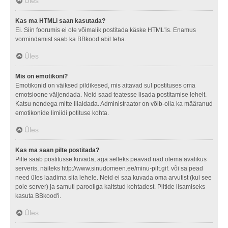
Üles
Kas ma HTMLi saan kasutada?
Ei. Siin foorumis ei ole võimalik postitada käske HTML'is. Enamus
vormindamist saab ka BBkood abil teha.
Üles
Mis on emotikoni?
Emotikonid on väiksed pildikesed, mis aitavad sul postituses oma
emotsioone väljendada. Neid saad teatesse lisada postitamise lehelt.
Katsu nendega mitte liialdada. Administraator on võib-olla ka määranud
emotikonide limiidi potituse kohta.
Üles
Kas ma saan pilte postitada?
Pilte saab postitusse kuvada, aga selleks peavad nad olema avalikus
serveris, näiteks http://www.sinudomeen.ee/minu-pilt.gif. või sa pead
need üles laadima siia lehele. Neid ei saa kuvada oma arvutist (kui see
pole server) ja samuti parooliga kaitstud kohtadest. Piltide lisamiseks
kasuta BBkood'i.
Üles