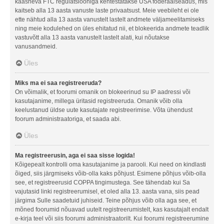
kaasneva FTC regulatsiooniga kehtestatakse USA föderaalseadus, mis
kaitseb alla 13 aasta vanuste laste privaatsust. Meie veebileht ei ole
ette nähtud alla 13 aasta vanustelt lastelt andmete väljameelitamiseks
ning meie kodulehed on üles ehitatud nii, et blokeerida andmete teadlik
vastuvõtt alla 13 aasta vanustelt lastelt alati, kui nõutakse
vanusandmeid.
Üles
Miks ma ei saa registreeruda?
On võimalik, et foorumi omanik on blokeerinud su IP aadressi või
kasutajanime, millega üritasid registreeruda. Omanik võib olla
keelustanud üldse uute kasutajate registreerimise. Võta ühendust
foorum administraatoriga, et saada abi.
Üles
Ma registreerusin, aga ei saa sisse logida!
Kõigepealt kontrolli oma kasutajanime ja parooli. Kui need on kindlasti
õiged, siis järgmiseks võib-olla kaks põhjust. Esimene põhjus võib-olla
see, et registreerusid COPPA tingimustega. See tähendab kui Sa
vajutasid linki registreerumisel, et oled alla 13. aasta vana, siis pead
järgima Sulle saadetuid juhiseid. Teine põhjus võib olla aga see, et
mõned foorumid nõuavad uutelt registreerumistelt, kas kasutajalt endalt
e-kirja teel või siis foorumi administraatorilt. Kui foorumi registreerumine